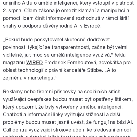
unijního Aktu o umělé inteligenci, který vstoupil v platnost
2. srpna. Cílem zákona je omezit klamání a manipulaci a
pomoci lidem činit informovaná rozhodnutí v rámci širší
snahy o podporu důvěryhodné AI v Evropě.
„Pokud bude poskytovatel skutečně dodržovat
povinnosti týkající se transparentnosti, začne být velmi
viditelné, jak moc se umělá inteligence využívá,“ řekla
magazínu
WIRED
Frederiek Fernhoutová, advokátka pro
oblast technologií z právní kanceláře Stibbe. „A to
zejména v marketingu.“
Reklamy nebo firemní příspěvky na sociálních sítích
využívající deepfakes budou muset být opatřeny štítkem,
který upozorní, že byly vytvořeny umělou inteligencí.
Chatboti a informační linky vyřizující stížnosti a další
problémy budou muset jasně uvést, že fungují na bázi AI.
Call centra využívající strojové učení ke sledování emocí