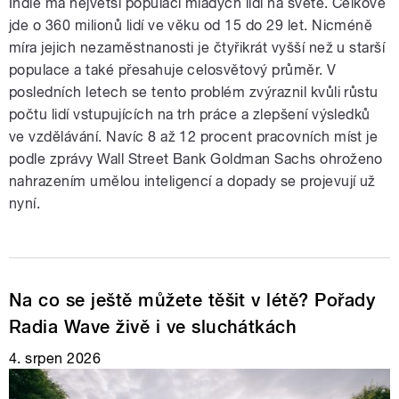
Indie má největší populaci mladých lidí na světě. Celkově
jde o 360 milionů lidí ve věku od 15 do 29 let. Nicméně
míra jejich nezaměstnanosti je čtyřikrát vyšší než u starší
populace a také přesahuje celosvětový průměr. V
posledních letech se tento problém zvýraznil kvůli růstu
počtu lidí vstupujících na trh práce a zlepšení výsledků
ve vzdělávání. Navíc 8 až 12 procent pracovních míst je
podle zprávy Wall Street Bank Goldman Sachs ohroženo
nahrazením umělou inteligencí a dopady se projevují už
nyní.
Na co se ještě můžete těšit v létě? Pořady
Radia Wave živě i ve sluchátkách
4. srpen 2026