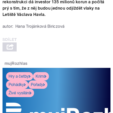
rekonstrukci dá investor 135 milionů korun a počítá
prý s tím, že z něj budou jednou odjíždět vlaky na
Letiště Václava Havla.
autor:
Hana Trojánková Biriczová
mujRozhlas
Hry a četby
Krimi
Pohádky
Pořady
Živé vysílání