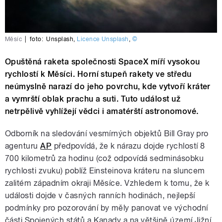
Měsíc
|
foto:
Unsplash
,
Licence Unsplash
,
©
Opuštěná raketa společnosti SpaceX míří vysokou
rychlostí k Měsíci. Horní stupeň rakety ve středu
neúmyslně narazí do jeho povrchu, kde vytvoří kráter
a vymrští oblak prachu a suti. Tuto událost už
netrpělivě vyhlížejí vědci i amatérští astronomové.
Odborník na sledování vesmírných objektů Bill Gray pro
agenturu
AP
předpovídá, že k nárazu dojde rychlostí 8
700 kilometrů za hodinu (což odpovídá sedminásobku
rychlosti zvuku) poblíž Einsteinova kráteru na sluncem
zalitém západním okraji Měsíce. Vzhledem k tomu, že k
události dojde v časných ranních hodinách, nejlepší
podmínky pro pozorování by měly panovat ve východní
části Spojených států a Kanady a na většině území Jižní