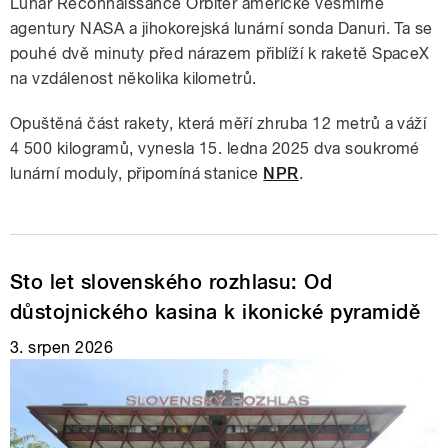
Lunar Reconnaissance Orbiter americké vesmírné
agentury NASA a jihokorejská lunární sonda Danuri. Ta se
pouhé dvě minuty před nárazem přiblíží k raketě SpaceX
na vzdálenost několika kilometrů.
Opuštěná část rakety, která měří zhruba 12 metrů a váží
4 500 kilogramů, vynesla 15. ledna 2025 dva soukromé
lunární moduly, připomíná stanice
NPR
.
Sto let slovenského rozhlasu: Od
důstojnického kasina k ikonické pyramidě
3. srpen 2026