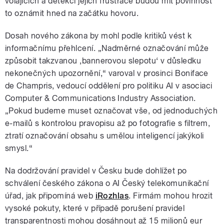
volajících a detekci jejich frustrace budou mít povinnost
to oznámit hned na začátku hovoru.
Dosah nového zákona by mohl podle kritiků vést k
informačnímu přehlcení. „Nadměrné označování může
způsobit takzvanou ‚bannerovou slepotu‘ v důsledku
nekonečných upozornění,“ varoval v prosinci Boniface
de Champris, vedoucí oddělení pro politiku AI v asociaci
Computer & Communications Industry Association.
„Pokud budeme muset označovat vše, od jednoduchých
e-mailů s kontrolou pravopisu až po fotografie s filtrem,
ztratí označování obsahu s umělou inteligencí jakýkoli
smysl.“
Na dodržování pravidel v Česku bude dohlížet po
schválení českého zákona o AI Český telekomunikační
úřad, jak připomíná web
iRozhlas
. Firmám mohou hrozit
vysoké pokuty, které v případě porušení pravidel
transparentnosti mohou dosáhnout až 15 milionů eur