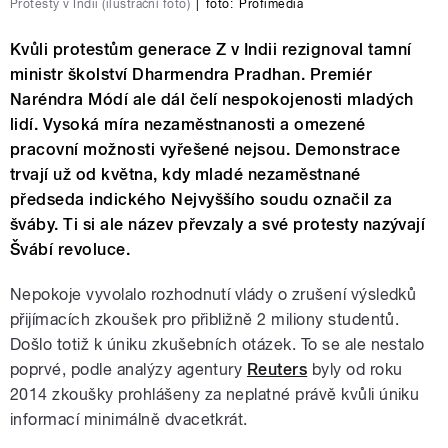
Protesty v Indii (ilustrační foto)
|
foto:
Profimedia
Kvůli protestům generace Z v Indii rezignoval tamní
ministr školství Dharmendra Pradhan. Premiér
Naréndra Módí ale dál čelí nespokojenosti mladých
lidí. Vysoká míra nezaměstnanosti a omezené
pracovní možnosti vyřešené nejsou. Demonstrace
trvají už od května, kdy mladé nezaměstnané
předseda indického Nejvyššího soudu označil za
šváby. Ti si ale název převzaly a své protesty nazývají
Švábí revoluce.
Nepokoje vyvolalo rozhodnutí vlády o zrušení výsledků
přijímacích zkoušek pro přibližně 2 miliony studentů.
Došlo totiž k úniku zkušebních otázek. To se ale nestalo
poprvé, podle analýzy agentury
Reuters
byly od roku
2014 zkoušky prohlášeny za neplatné právě kvůli úniku
informací minimálně dvacetkrát.