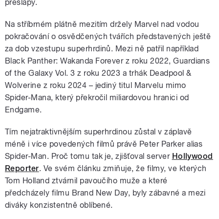
přešlapy.
Na stříbrném plátně mezitím držely Marvel nad vodou
pokračování o osvědčených tvářích představených ještě
za dob vzestupu superhrdinů. Mezi ně patřil například
Black Panther: Wakanda Forever z roku 2022, Guardians
of the Galaxy Vol. 3 z roku 2023 a trhák Deadpool &
Wolverine z roku 2024 – jediný titul Marvelu mimo
Spider-Mana, který překročil miliardovou hranici od
Endgame.
Tím nejatraktivnějším superhrdinou zůstal v záplavě
méně i více povedených filmů právě Peter Parker alias
Spider-Man. Proč tomu tak je, zjišťoval server
Hollywood
Reporter
. Ve svém článku zmiňuje, že filmy, ve kterých
Tom Holland ztvárnil pavoučího muže a které
předcházely filmu Brand New Day, byly zábavné a mezi
diváky konzistentně oblíbené.