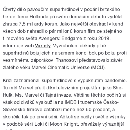
Čtvrtý díl o pavoučím superhrdinovi v podání britského
herce Toma Hollanda při svém domácím debutu vydělal
zhruba 7,5 miliardy korun. Jako největší otevírací víkend
všech dob nahradil o pár milionů korun film ze stejného
filmového světa Avengers: Endgame z roku 2019,
informuje web
Variety
. Vyvrcholení dekády plné
superhrdinů bojujících na samém konci bok po boku proti
vesmírnému záporákovi Thanosovi představovalo závěr
zlatého věku Marvel Cinematic Universe (MCU).
Krizi zaznamenali superhrdinové s vypuknutím pandemie.
Tu měl Marvel přejít díky televizním projektům jako She-
Hulk, Ms. Marvel či Tajná invaze. Většina těchto počinů si
však od diváků vysloužila na IMDB i tuzemské Česko-
Slovenské filmové databázi méně než 60 procent, a
skončila tak po první sérii. Ačkoli se našly i světlé výjimky
v podobě sérií Loki či Moon Knight, převážely výraznější