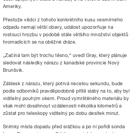
Ameriky.
Přestože vědci z tohoto konkrétního kusu vesmírného
odpadu nemají větší obavy, událost upozorňuje na
rostoucí hrozbu v podobě stále většího množství objektů
hromadících se na oběžné dráze.
„Začíná tam být trochu těsno,“ uvedl Gray, který plánuje
sledovat následky nárazu z kanadské provincie Nový
Brunšvik.
Záblesk z nárazu, který potrvá necelou sekundu, bude
podle odborníků pravděpodobně příliš slabý na to, aby byl
viditelný pouhým okem. Proud vymrštěného materiálu by
však mohl dosáhnout vzdálenosti několika kilometrů a
zůstat pro teleskopy viditelný po dobu desítek minut.
Snímky místa dopadu před srážkou a po ní pořídí sonda