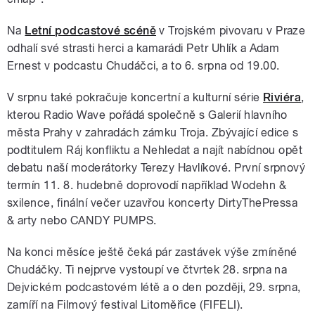
Na
Letní podcastové scéně
v Trojském pivovaru v Praze
odhalí své strasti herci a kamarádi Petr Uhlík a Adam
Ernest v podcastu Chudáčci, a to 6. srpna od 19.00.
V srpnu také pokračuje koncertní a kulturní série
Riviéra
,
kterou Radio Wave pořádá společně s Galerií hlavního
města Prahy v zahradách zámku Troja. Zbývající edice s
podtitulem Ráj konfliktu a Nehledat a najít nabídnou opět
debatu naší moderátorky Terezy Havlíkové. První srpnový
termín 11. 8. hudebně doprovodí například Wodehn &
sxilence, finální večer uzavřou koncerty DirtyThePressa
& arty nebo CANDY PUMPS.
Na konci měsíce ještě čeká pár zastávek výše zmíněné
Chudáčky. Ti nejprve vystoupí ve čtvrtek 28. srpna na
Dejvickém podcastovém létě a o den později, 29. srpna,
zamíří na Filmový festival Litoměřice (FIFELI).