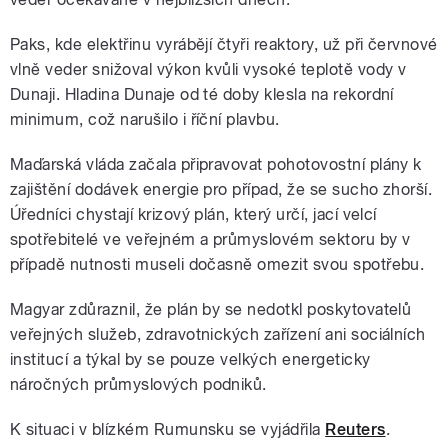
Paks, kde elektřinu vyrábějí čtyři reaktory, už při červnové
vlně veder snižoval výkon kvůli vysoké teplotě vody v
Dunaji. Hladina Dunaje od té doby klesla na rekordní
minimum, což narušilo i říční plavbu.
Maďarská vláda začala připravovat pohotovostní plány k
zajištění dodávek energie pro případ, že se sucho zhorší.
Úředníci chystají krizový plán, který určí, jací velcí
spotřebitelé ve veřejném a průmyslovém sektoru by v
případě nutnosti museli dočasně omezit svou spotřebu.
Magyar zdůraznil, že plán by se nedotkl poskytovatelů
veřejných služeb, zdravotnických zařízení ani sociálních
institucí a týkal by se pouze velkých energeticky
náročných průmyslových podniků.
K situaci v blízkém Rumunsku se vyjádřila
Reuters
.