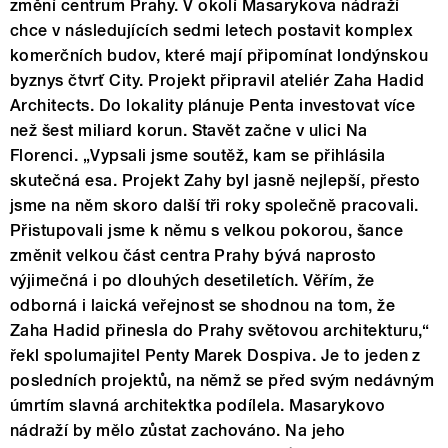
změní centrum Prahy. V okolí Masarykova nádraží
chce v následujících sedmi letech postavit komplex
komerčních budov, které mají připomínat londýnskou
byznys čtvrť City. Projekt připravil ateliér Zaha Hadid
Architects. Do lokality plánuje Penta investovat více
než šest miliard korun. Stavět začne v ulici Na
Florenci. „Vypsali jsme soutěž, kam se přihlásila
skutečná esa. Projekt Zahy byl jasně nejlepší, přesto
jsme na něm skoro další tři roky společně pracovali.
Přistupovali jsme k němu s velkou pokorou, šance
změnit velkou část centra Prahy bývá naprosto
výjimečná i po dlouhých desetiletích. Věřím, že
odborná i laická veřejnost se shodnou na tom, že
Zaha Hadid přinesla do Prahy světovou architekturu,“
řekl spolumajitel Penty Marek Dospiva. Je to jeden z
posledních projektů, na němž se před svým nedávným
úmrtím slavná architektka podílela. Masarykovo
nádraží by mělo zůstat zachováno. Na jeho