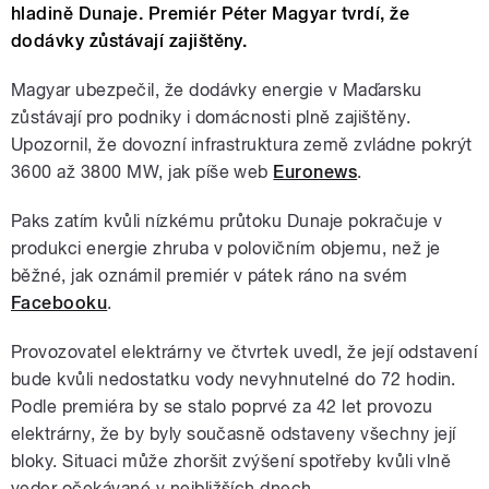
hladině Dunaje. Premiér Péter Magyar tvrdí, že
dodávky zůstávají zajištěny.
Magyar ubezpečil, že dodávky energie v Maďarsku
zůstávají pro podniky i domácnosti plně zajištěny.
Upozornil, že dovozní infrastruktura země zvládne pokrýt
3600 až 3800 MW, jak píše web
Euronews
.
Paks zatím kvůli nízkému průtoku Dunaje pokračuje v
produkci energie zhruba v polovičním objemu, než je
běžné, jak oznámil premiér v pátek ráno na svém
Facebooku
.
Provozovatel elektrárny ve čtvrtek uvedl, že její odstavení
bude kvůli nedostatku vody nevyhnutelné do 72 hodin.
Podle premiéra by se stalo poprvé za 42 let provozu
elektrárny, že by byly současně odstaveny všechny její
bloky. Situaci může zhoršit zvýšení spotřeby kvůli vlně
veder očekávané v nejbližších dnech.