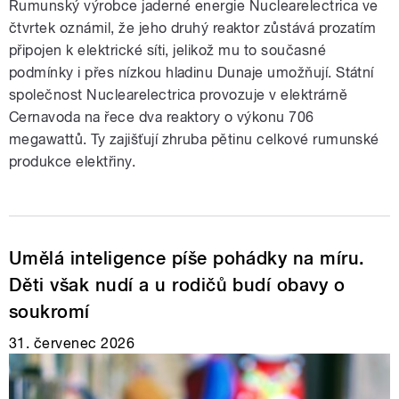
Rumunský výrobce jaderné energie Nuclearelectrica ve
čtvrtek oznámil, že jeho druhý reaktor zůstává prozatím
připojen k elektrické síti, jelikož mu to současné
podmínky i přes nízkou hladinu Dunaje umožňují. Státní
společnost Nuclearelectrica provozuje v elektrárně
Cernavoda na řece dva reaktory o výkonu 706
megawattů. Ty zajišťují zhruba pětinu celkové rumunské
produkce elektřiny.
Umělá inteligence píše pohádky na míru.
Děti však nudí a u rodičů budí obavy o
soukromí
31. červenec 2026