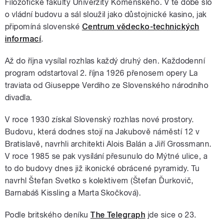
Filozofické fakulty Univerzity Komenského. V té době šlo
o vládní budovu a sál sloužil jako důstojnické kasino, jak
připomíná slovenské
Centrum vědecko-technických
informací
.
Až do října vysílal rozhlas každý druhý den. Každodenní
program odstartoval 2. října 1926 přenosem opery La
traviata od Giuseppe Verdiho ze Slovenského národního
divadla.
V roce 1930 získal Slovenský rozhlas nové prostory.
Budovu, která dodnes stojí na Jakubově náměstí 12 v
Bratislavě, navrhli architekti Alois Balán a Jiří Grossmann.
V roce 1985 se pak vysílání přesunulo do Mýtné ulice, a
to do budovy dnes již ikonické obrácené pyramidy. Tu
navrhl Štefan Svetko s kolektivem (Štefan Ďurkovič,
Barnabáš Kissling a Marta Skočková).
Podle britského deníku
The Telegraph
jde sice o 23.