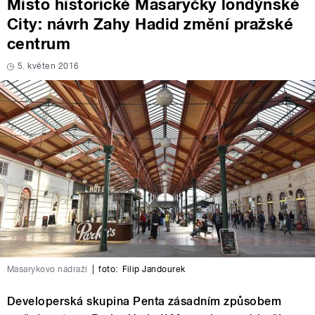
Místo historické Masaryčky londýnské
City: návrh Zahy Hadid změní pražské
centrum
5. květen 2016
Masarykovo nádraží
|
foto:
Filip Jandourek
Developerská skupina Penta zásadním způsobem