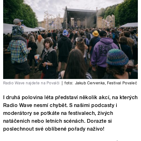
Radio Wave najdete na Povalči
|
foto:
Jakub Červenka
,
Festival Povaleč
I druhá polovina léta představí několik akcí, na kterých
Radio Wave nesmí chybět. S našimi podcasty i
moderátory se potkáte na festivalech, živých
natáčeních nebo letních scénách. Dorazte si
poslechnout své oblíbené pořady naživo!