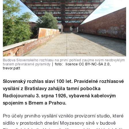
Budova Slovenského rozhlasu na první pohled zaujme svým neobvyklým
tvarem převrácené pyramidy
|
foto:
licence CC BY-NC-SA 2.0
,
trevor.patt
Slovenský rozhlas slaví 100 let. Pravidelné rozhlasové
vysílání z Bratislavy zahájila tamní pobočka
Radiojournalu 3. srpna 1926, vybavená kabelovým
spojením s Brnem a Prahou.
Pro účely prvního vysílání vzniklo provizorní studio, které
sídlilo v prostorách dnešní Moyzesovy síně v budově