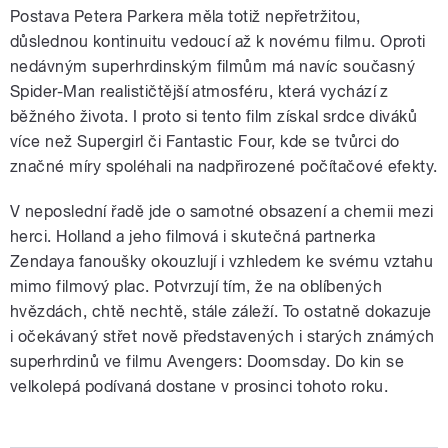
Postava Petera Parkera měla totiž nepřetržitou,
důslednou kontinuitu vedoucí až k novému filmu. Oproti
nedávným superhrdinským filmům má navíc současný
Spider-Man realističtější atmosféru, která vychází z
běžného života. I proto si tento film získal srdce diváků
více než Supergirl či Fantastic Four, kde se tvůrci do
značné míry spoléhali na nadpřirozené počítačové efekty.
V neposlední řadě jde o samotné obsazení a chemii mezi
herci. Holland a jeho filmová i skutečná partnerka
Zendaya fanoušky okouzlují i vzhledem ke svému vztahu
mimo filmový plac. Potvrzují tím, že na oblíbených
hvězdách, chtě nechtě, stále záleží. To ostatně dokazuje
i očekávaný střet nově představených i starých známých
superhrdinů ve filmu Avengers: Doomsday. Do kin se
velkolepá podívaná dostane v prosinci tohoto roku.