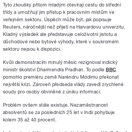
Tyto zkoušky přitom mladým otevírají cestu do střední
třídy a umožňují jim přístup k pracovním místům ve
veřejném sektoru. Úspěch může být, jak popisuje
Reuters, náročnější než přijetí na Harvardovu univerzitu.
Kladný výsledek ale představuje celoživotní jistotu a
důchodové nebo bytové výhody, které v soukromém
sektoru nejsou k dispozici.
Kvůli demonstracím minulý měsíc rezignoval indický
ministr školství Dharmendra Pradhan. To podle
BBC
pomohlo premiéru země Naréndru Módímu překonat
největší krizi. Zároveň předseda vlády zavedl zrychlené
soudy pro osoby obviněné z úniku informací.
Problém ovšem stále existuje. Nezaměstnanost
absolventů se za posledních 25 let v Indii pohybuje
kolem 35 až 40 procent.