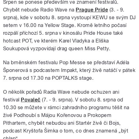
Srpen se ponese především ve znamení festivalů.
Chybět nebude Radio Wave na
Prague Pride
(3. - 9.
srpna), kde v sobotu 8. srpna vystoupí KEWU se svým DJ
setem v 16.00 na Yellow Stage. Kromě letního počasí
rozpálí příchozí 5. srpna v kinosálu Pride House také
hotcast POT, ve kterém Karel Vladyka a Eliška
Soukupová vyzpovídají drag queen Miss Petty.
Na brněnském festivalu Pop Messe se představí Adéla
Šponerová s podcastem Impakt, který živě natáčí v pátek
7. srpna od 17.30 na POPTALKS stage.
O několik pořadů Radia Wave nebude ochuzen ani
festival
Povaleč
(7. - 9. srpna). V sobotu 8. srpna od
10.30 se můžete v rámci zahradního programu těšit na
živé Podhoubí s Májou Kořenovou a Prokopem
Pithartem, chybět nebudou ani Startér živě či Bojs,
podcast Kryštofa Šimka o tom, co dnes znamená „být
chlap“.