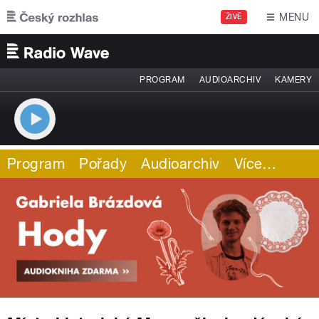
Přejít k hlavnímu obsahu
MENU
ŽIVĚ
PROGRAM
AUDIOARCHIV
KAMERY
Program
Pořady
Audioarchiv
Více
…