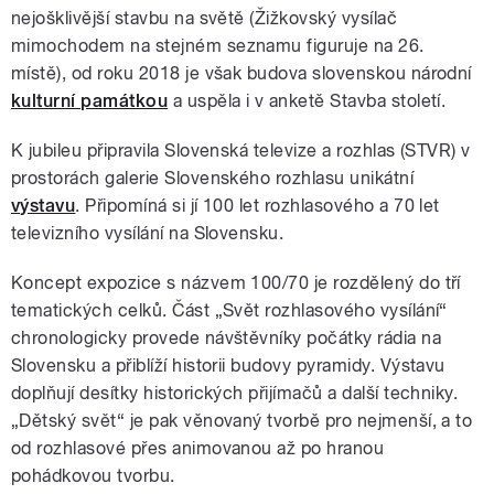
nejošklivější stavbu na světě (Žižkovský vysílač
mimochodem na stejném seznamu figuruje na 26.
místě), od roku 2018 je však budova slovenskou národní
kulturní památkou
a uspěla i v anketě Stavba století.
K jubileu připravila Slovenská televize a rozhlas (STVR) v
prostorách galerie Slovenského rozhlasu unikátní
výstavu
. Připomíná si jí 100 let rozhlasového a 70 let
televizního vysílání na Slovensku.
Koncept expozice s názvem 100/70 je rozdělený do tří
tematických celků. Část „Svět rozhlasového vysílání“
chronologicky provede návštěvníky počátky rádia na
Slovensku a přiblíží historii budovy pyramidy. Výstavu
doplňují desítky historických přijímačů a další techniky.
„Dětský svět“ je pak věnovaný tvorbě pro nejmenší, a to
od rozhlasové přes animovanou až po hranou
pohádkovou tvorbu.