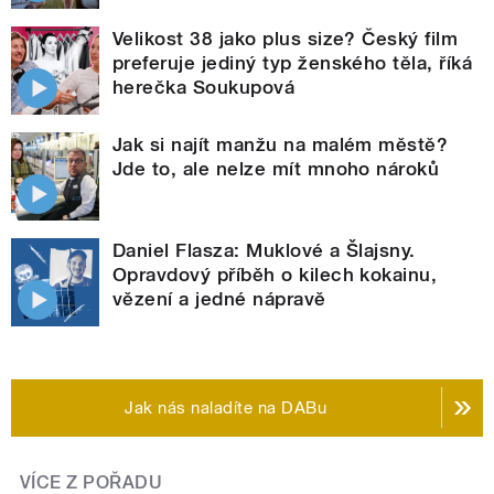
Velikost 38 jako plus size? Český film
preferuje jediný typ ženského těla, říká
herečka Soukupová
Jak si najít manžu na malém městě?
Jde to, ale nelze mít mnoho nároků
Daniel Flasza: Muklové a Šlajsny.
Opravdový příběh o kilech kokainu,
vězení a jedné nápravě
Jak nás naladíte na DABu
VÍCE Z POŘADU