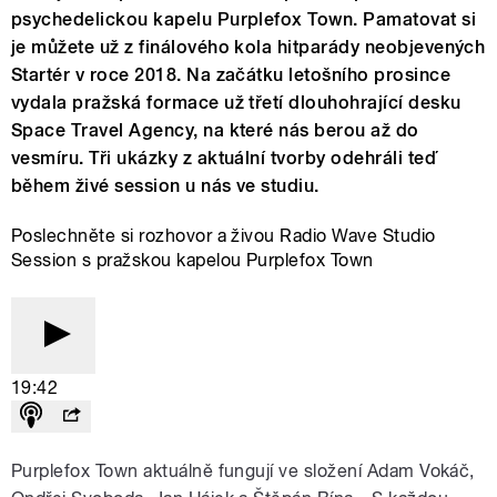
psychedelickou kapelu Purplefox Town. Pamatovat si
je můžete už z finálového kola hitparády neobjevených
Startér v roce 2018. Na začátku letošního prosince
vydala pražská formace už třetí dlouhohrající desku
Space Travel Agency, na které nás berou až do
vesmíru. Tři ukázky z aktuální tvorby odehráli teď
během živé session u nás ve studiu.
Poslechněte si rozhovor a živou Radio Wave Studio
Session s pražskou kapelou Purplefox Town
19:42
Purplefox Town aktuálně fungují ve složení Adam Vokáč,