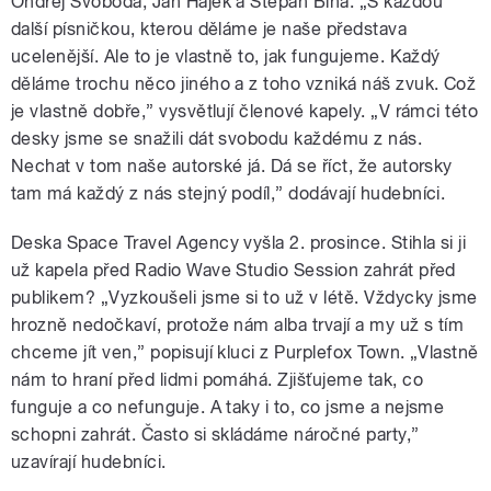
Ondřej Svoboda, Jan Hájek a Štěpán Bína. „S každou
další písničkou, kterou děláme je naše představa
ucelenější. Ale to je vlastně to, jak fungujeme. Každý
děláme trochu něco jiného a z toho vzniká náš zvuk. Což
je vlastně dobře,” vysvětlují členové kapely. „V rámci této
desky jsme se snažili dát svobodu každému z nás.
Nechat v tom naše autorské já. Dá se říct, že autorsky
tam má každý z nás stejný podíl,” dodávají hudebníci.
Deska Space Travel Agency vyšla 2. prosince. Stihla si ji
už kapela před Radio Wave Studio Session zahrát před
publikem? „Vyzkoušeli jsme si to už v létě. Vždycky jsme
hrozně nedočkaví, protože nám alba trvají a my už s tím
chceme jít ven,” popisují kluci z Purplefox Town. „Vlastně
nám to hraní před lidmi pomáhá. Zjišťujeme tak, co
funguje a co nefunguje. A taky i to, co jsme a nejsme
schopni zahrát. Často si skládáme náročné party,”
uzavírají hudebníci.