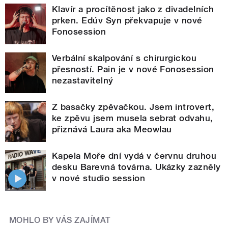
Klavír a procítěnost jako z divadelních
prken. Edúv Syn překvapuje v nové
Fonosession
Verbální skalpování s chirurgickou
přesností. Pain je v nové Fonosession
nezastavitelný
Z basačky zpěvačkou. Jsem introvert,
ke zpěvu jsem musela sebrat odvahu,
přiznává Laura aka Meowlau
Kapela Moře dní vydá v červnu druhou
desku Barevná továrna. Ukázky zazněly
v nové studio session
MOHLO BY VÁS ZAJÍMAT