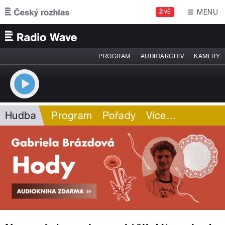
Přejít k hlavnímu obsahu
MENU
ŽIVĚ
PROGRAM
AUDIOARCHIV
KAMERY
Hudba
Program
Pořady
Více
…