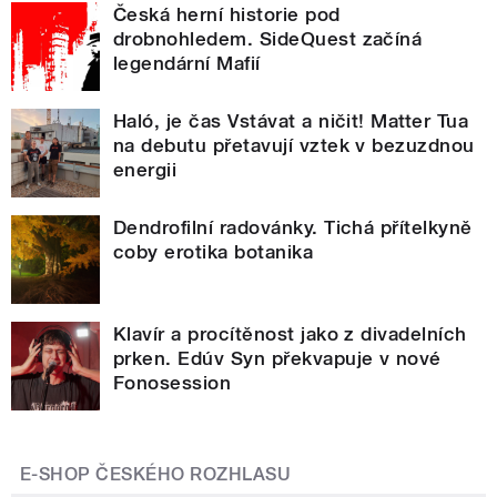
Česká herní historie pod
drobnohledem. SideQuest začíná
legendární Mafií
Haló, je čas Vstávat a ničit! Matter Tua
na debutu přetavují vztek v bezuzdnou
energii
Dendrofilní radovánky. Tichá přítelkyně
coby erotika botanika
Klavír a procítěnost jako z divadelních
prken. Edúv Syn překvapuje v nové
Fonosession
E-SHOP ČESKÉHO ROZHLASU