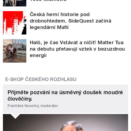
Česká herní historie pod
drobnohledem. SideQuest začíná
legendární Mafií
Haló, je čas Vstávat a ničit! Matter Tua
na debutu přetavují vztek v bezuzdnou
energii
E-SHOP ČESKÉHO ROZHLASU
Přijměte pozvání na úsměvný doušek moudré
člověčiny.
František Novotný, moderátor