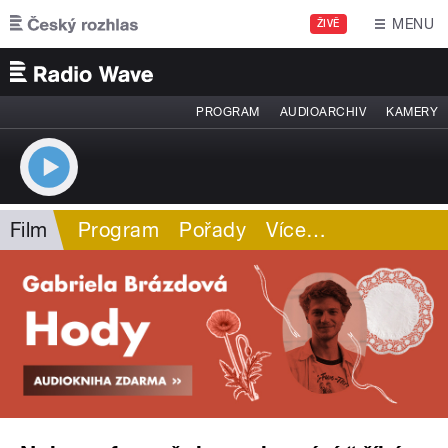
Přejít k hlavnímu obsahu
MENU
ŽIVĚ
PROGRAM
AUDIOARCHIV
KAMERY
Film
Program
Pořady
Více
…