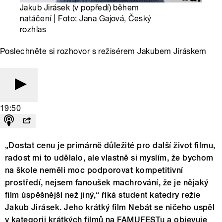
Jakub Jirásek (v popředí) během
natáčení | Foto: Jana Gajová, Český
rozhlas
Poslechněte si rozhovor s režisérem Jakubem Jiráskem
19:50
„Dostat cenu je primárně důležité pro další život filmu,
radost mi to udělalo, ale vlastně si myslím, že bychom
na škole neměli moc podporovat kompetitivní
prostředí, nejsem fanoušek machrování, že je nějaký
film úspěšnější než jiný,“ říká student katedry režie
Jakub Jirásek. Jeho krátký film Nebát se ničeho uspěl
v kategorii krátkých filmů na FAMUFESTu a objevuje