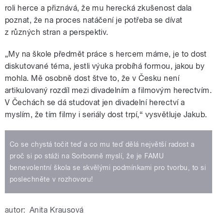
roli herce a přiznává, že mu herecká zkušenost dala
poznat, že na proces natáčení je potřeba se dívat
z různých stran a perspektiv.
„My na škole předmět práce s hercem máme, je to dost
diskutované téma, jestli výuka probíhá formou, jakou by
mohla. Mě osobně dost štve to, že v Česku není
artikulovaný rozdíl mezi divadelním a filmovým herectvím.
V Čechách se dá studovat jen divadelní herectví a
myslím, že tím filmy i seriály dost trpí,“ vysvětluje Jakub.
Co se chystá točit teď a co mu teď dělá největší radost a
proč si po stáži na Sorbonně myslí, že je FAMU
benevolentní škola se skvělými podmínkami pro tvorbu, to si
poslechněte v rozhovoru!
autor:
Anita Krausová