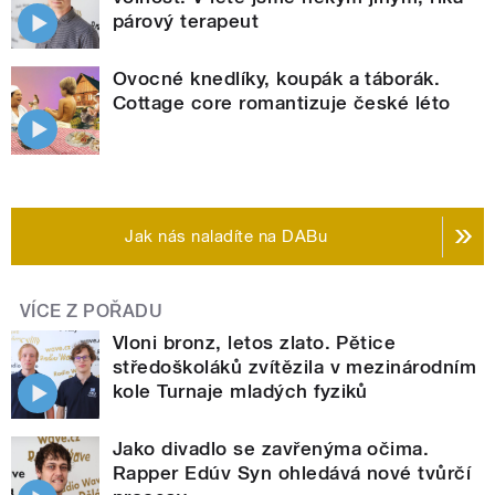
párový terapeut
Ovocné knedlíky, koupák a táborák.
Cottage core romantizuje české léto
Jak nás naladíte na DABu
VÍCE Z POŘADU
Vloni bronz, letos zlato. Pětice
středoškoláků zvítězila v mezinárodním
kole Turnaje mladých fyziků
Jako divadlo se zavřenýma očima.
Rapper Edúv Syn ohledává nové tvůrčí