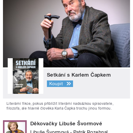
Setkání s Karlem Čapkem
Koupit
Literární fikce, pokus přiblížit literární nadsázkou spisovatele,
filozofa, ale hlavně člověka Karla Čapka trochu jinou formou.
Děkovačky Libuše Švormové
Libuše Švormová - Patrik Rozehnal