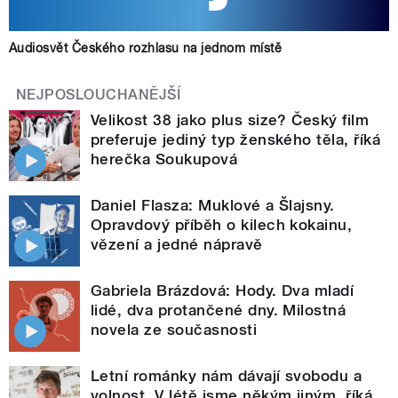
Audiosvět Českého rozhlasu na jednom místě
NEJPOSLOUCHANĚJŠÍ
Velikost 38 jako plus size? Český film
preferuje jediný typ ženského těla, říká
herečka Soukupová
Daniel Flasza: Muklové a Šlajsny.
Opravdový příběh o kilech kokainu,
vězení a jedné nápravě
Gabriela Brázdová: Hody. Dva mladí
lidé, dva protančené dny. Milostná
novela ze současnosti
Letní románky nám dávají svobodu a
volnost. V létě jsme někým jiným, říká