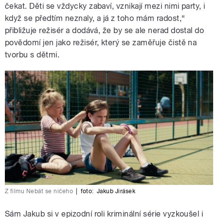
čekat. Děti se vždycky zabaví, vznikají mezi nimi party, i
když se předtím neznaly, a já z toho mám radost,“
přibližuje režisér a dodává, že by se ale nerad dostal do
povědomí jen jako režisér, který se zaměřuje čistě na
tvorbu s dětmi.
Z filmu Nebát se ničeho
|
foto:
Jakub Jirásek
Sám Jakub si v epizodní roli kriminální série vyzkoušel i