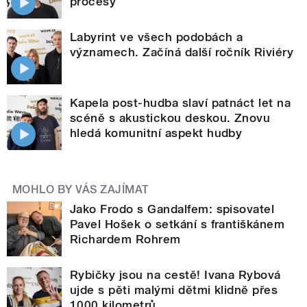
procesy
Labyrint ve všech podobách a
významech. Začíná další ročník Riviéry
Kapela post-hudba slaví patnáct let na
scéně s akustickou deskou. Znovu
hledá komunitní aspekt hudby
MOHLO BY VÁS ZAJÍMAT
Jako Frodo s Gandalfem: spisovatel
Pavel Hošek o setkání s františkánem
Richardem Rohrem
Rybičky jsou na cestě! Ivana Rybová
ujde s pěti malými dětmi klidně přes
1000 kilometrů