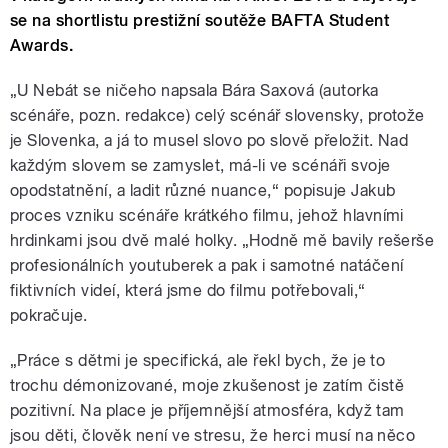
se na shortlistu prestižní soutěže BAFTA Student
Awards.
„U Nebát se ničeho napsala Bára Saxová (autorka
scénáře, pozn. redakce) celý scénář slovensky, protože
je Slovenka, a já to musel slovo po slově přeložit. Nad
každým slovem se zamyslet, má-li ve scénáři svoje
opodstatnění, a ladit různé nuance,“ popisuje Jakub
proces vzniku scénáře krátkého filmu, jehož hlavními
hrdinkami jsou dvě malé holky. „Hodně mě bavily rešerše
profesionálních youtuberek a pak i samotné natáčení
fiktivních videí, která jsme do filmu potřebovali,“
pokračuje.
„Práce s dětmi je specifická, ale řekl bych, že je to
trochu démonizované, moje zkušenost je zatím čistě
pozitivní. Na place je příjemnější atmosféra, když tam
jsou děti, člověk není ve stresu, že herci musí na něco