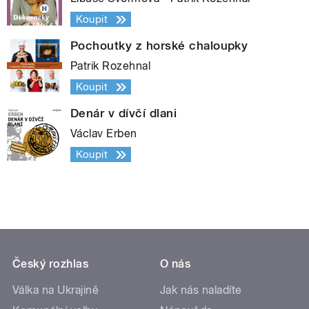
Koupit
Pochoutky z horské chaloupky
Patrik Rozehnal
Koupit
Denár v dívčí dlani
Václav Erben
Koupit
Český rozhlas
O nás
Válka na Ukrajině
Jak nás naladíte