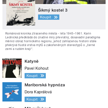
Šikmý kostel 3
Koupit
Románová kronika ztraceného města - léta 1945–1961. Karin
Lednická předkládá do značné míry převratný, dosavadní paradigma
měnící obraz hornického regionu, jehož zahlazenou historii stále
překrývá tlustá vrstva mýtů a zakořeněných stereotypů o „černé
zemi a rudém kraji“.
Katyně
Pavel Kohout
Koupit
Mariborská hypnóza
Dora Kaprálová
Koupit