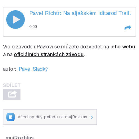
Pavel Richtr: Na aljašském Iditarod Trailu j
Pavel Richtr: Na aljašském Iditarod
0:00
Trailu jsem brečel. Několikrát
Play /
Několikrát
Pavel Richtr: Na aljašském
Víc o závodě i Pavlovi se můžete dozvědět na
jeho webu
Iditarod Trailu jsem brečel.
a na
oficiálních stránkách závodu
.
autor:
Pavel Sladký
pause
Všechny díly pořadu na mujRozhlas
mujRozhlas