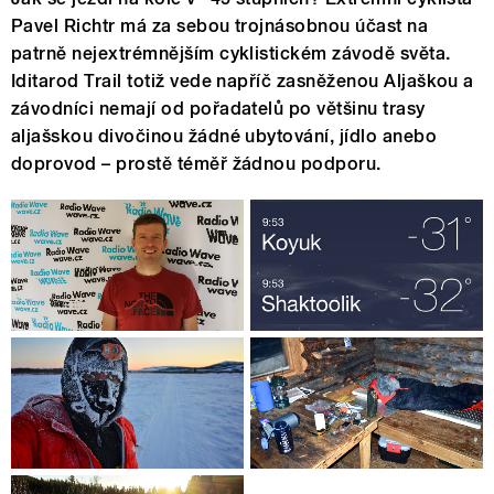
Pavel Richtr má za sebou trojnásobnou účast na
patrně nejextrémnějším cyklistickém závodě světa.
Iditarod Trail totiž vede napříč zasněženou Aljaškou a
závodníci nemají od pořadatelů po většinu trasy
aljašskou divočinou žádné ubytování, jídlo anebo
doprovod – prostě téměř žádnou podporu.