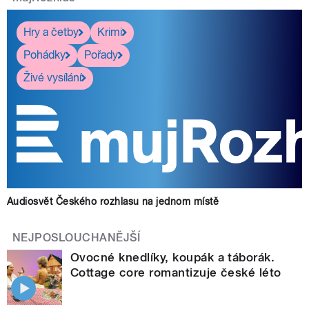
Hry a četby
Krimi
Pohádky
Pořady
Živé vysílání
Audiosvět Českého rozhlasu na jednom místě
NEJPOSLOUCHANĚJŠÍ
Ovocné knedlíky, koupák a táborák.
Cottage core romantizuje české léto