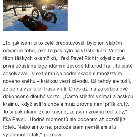
„To, jak jsem si to celé představoval, bylo jen slabým
odvarem toho, jaké to pak bylo na vlastní kůži. Včetně
těch těžkých okamžiků,“ řekl Pavel Richtr kdysi o své
první účasti na legendárním závodě Iditarod Trail. To ještě
absolvoval – v extrémních podmínkách s množstvím
nového sněhu – krátkou verzi závodu. Už tehdy ale tušil,
že se na vysilující trasu vrátí. Dnes už má za sebou dvě
dokončené dlouhé verze. „Často stíhám vnímat aljašskou
krajinu. Když svítí slunce a mráz zrovna není příliš krutý.
To si pak říkám, že je krásné, že jsem zrovna teď tady,“
říká Pavel. „Hodně momentů ale docením až později z
fotek. Nebo ani to ne, protože jsem neměl ani sílu
vytáhnout foťák,“ přiznává.