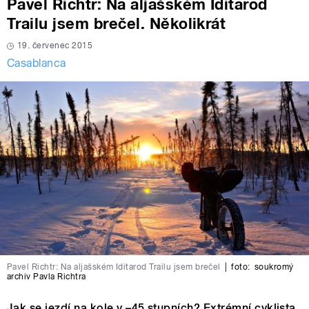
Pavel Richtr: Na aljašském Iditarod
Trailu jsem brečel. Několikrát
19. červenec 2015
Casablanca
Pavel Richtr: Na aljašském Iditarod Trailu jsem brečel
|
foto:
soukromý
archiv Pavla Richtra
Jak se jezdí na kole v –45 stupních? Extrémní cyklista