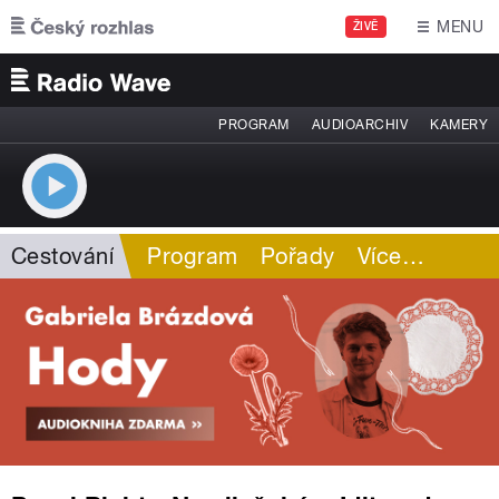
Přejít k hlavnímu obsahu
MENU
ŽIVĚ
PROGRAM
AUDIOARCHIV
KAMERY
Cestování
Program
Pořady
Více
…