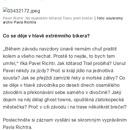
Pavel Richtr: Na aljašském Iditarod Trailu jsem brečel
|
foto: soukromý
archiv Pavla Richtra
Co se děje v hlavě extrémního bikera?
„Během závodu navzdory únavě nemám chuť praštit
kolem a všeho nechat. Prostě to nejde, to bych tam
umřel,“ říká Pavel Richtr. Jak Iditarod Trail probíhá? Usnul
Pavel někdy za jízdy? Proč si krájí jídlo na jednotlivá
sousta? Jak se přejíždí zamrzlé řeky a mořské zálivy? Co
se děje v hlavě závodníka po deseti dnech osamělého
závodění a překonávání sebe samého v divočině? Jaký
dojem na něj dělají ghost towns, opuštěná zlatokopecká
městečka? Proč v cíli závodu i na trase několikrát brečel?
Poslechněte si záznam vysílání se skromným vyprávěním
Pavla Richtra.