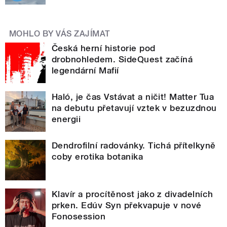
MOHLO BY VÁS ZAJÍMAT
Česká herní historie pod
drobnohledem. SideQuest začíná
legendární Mafií
Haló, je čas Vstávat a ničit! Matter Tua
na debutu přetavují vztek v bezuzdnou
energii
Dendrofilní radovánky. Tichá přítelkyně
coby erotika botanika
Klavír a procítěnost jako z divadelních
prken. Edúv Syn překvapuje v nové
Fonosession