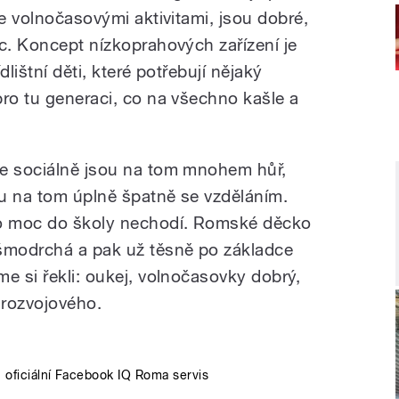
me volnočasovými aktivitami, jsou dobré,
íc. Koncept nízkoprahových zařízení je
dlištní děti, které potřebují nějaký
pro tu generaci, co na všechno kašle a
le sociálně jsou na tom mnohem hůř,
ou na tom úplně špatně se vzděláním.
o moc do školy nechodí. Romské děcko
ašmodrchá a pak už těsně po základce
e si řekli: oukej, volnočasovky dobrý,
 rozvojového.
: oficiální Facebook IQ Roma servis