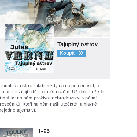
Tajuplný ostrov
Koupit
Lincolnův ostrov nikdo nikdy na mapě nenašel, a
přece ho znají lidé na celém světě. Už déle než sto
třicet let na něm prožívají dobrodružství s pěticí
trosečníků, kteří na něm našli útočiště, a hlavně
nejedno tajemství.
1-25