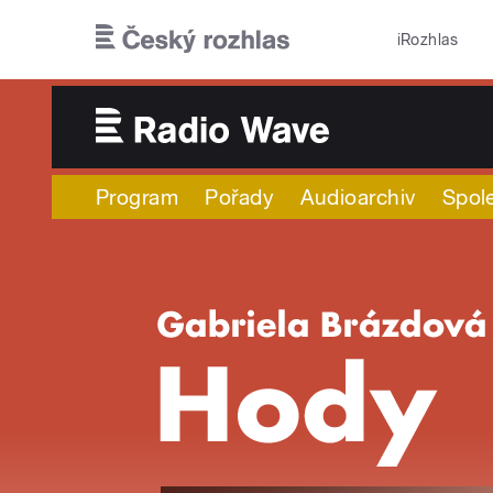
Přejít k hlavnímu obsahu
iRozhlas
Program
Pořady
Audioarchiv
Spol