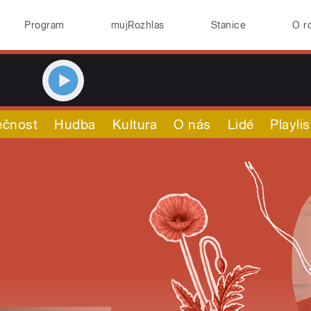
Program
mujRozhlas
Stanice
O r
ečnost
Hudba
Kultura
O nás
Lidé
Playlis