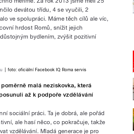
echno měříme. Za rok 2013 jsme měli 25
čilo devátou třídu, 4 se vyučili, 2
lo ve spolupráci. Máme těch cílů ale víc,
covní hrdost Romů, snížit jejich
s důstojným bydlením, zvýšit pozitivní
hu
|
foto: oficiální Facebook IQ Roma servis
ko poměrně malá neziskovka, která
 posunuli až k podpoře vzdělávání
nní sociální práci. Ta je dobrá, ale pořád
tivní, ale hasí něco, co pokračuje, takže
at vzdělávání. Mladá generace je pro