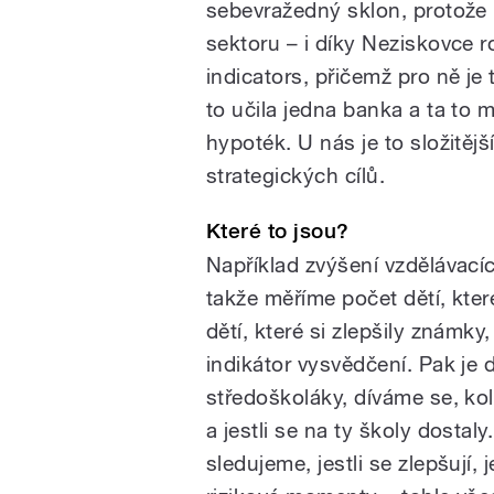
sebevražedný sklon, protože
sektoru – i díky Neziskovce 
indicators, přičemž pro ně j
to učila jedna banka a ta to 
hypoték. U nás je to složitějš
strategických cílů.
Které to jsou?
Například zvýšení vzdělávac
takže měříme počet dětí, kte
dětí, které si zlepšily známk
indikátor vysvědčení. Pak je 
středoškoláky, díváme se, koli
a jestli se na ty školy dostal
sledujeme, jestli se zlepšují, j