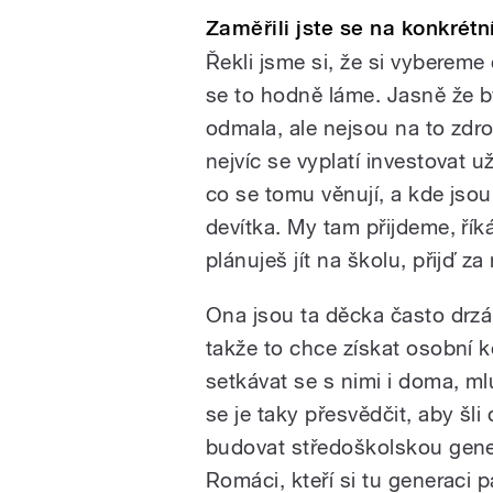
Zaměřili jste se na konkrétn
Řekli jsme si, že si vybereme
se to hodně láme. Jasně že by
odmala, ale nejsou na to zdro
nejvíc se vyplatí investovat u
co se tomu věnují, a kde jso
devítka. My tam přijdeme, řík
plánuješ jít na školu, přijď z
Ona jsou ta děcka často drzá,
takže to chce získat osobní k
setkávat se s nimi i doma, ml
se je taky přesvědčit, aby šli
budovat středoškolskou gene
Romáci, kteří si tu generaci p