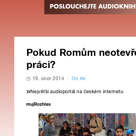
Pokud Romům neotevřet
práci?
19. únor 2014
On Air
Největší audioportál na českém internetu