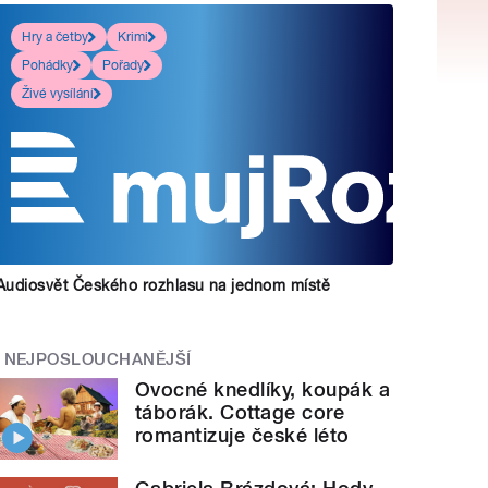
Hry a četby
Krimi
Pohádky
Pořady
Živé vysílání
Audiosvět Českého rozhlasu na jednom místě
NEJPOSLOUCHANĚJŠÍ
Ovocné knedlíky, koupák a
táborák. Cottage core
romantizuje české léto