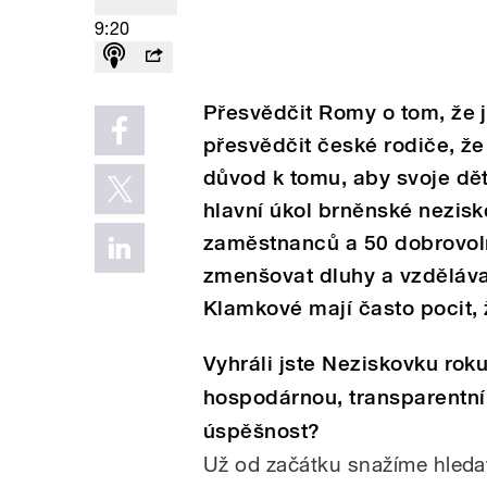
9:20
Přesvědčit Romy o tom, že je
přesvědčit české rodiče, ž
důvod k tomu, aby svoje děti
hlavní úkol brněnské nezisk
zaměstnanců a 50 dobrovol
zmenšovat dluhy a vzdělávat
Klamkové mají často pocit, 
Vyhráli jste Neziskovku roku
hospodárnou, transparentní
úspěšnost?
Už od začátku snažíme hleda