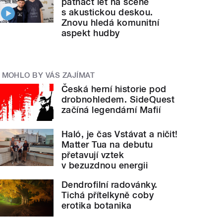
patnáct let na scéně
s akustickou deskou.
Znovu hledá komunitní
aspekt hudby
MOHLO BY VÁS ZAJÍMAT
Česká herní historie pod
drobnohledem. SideQuest
začíná legendární Mafií
Haló, je čas Vstávat a ničit!
Matter Tua na debutu
přetavují vztek
v bezuzdnou energii
Dendrofilní radovánky.
Tichá přítelkyně coby
erotika botanika