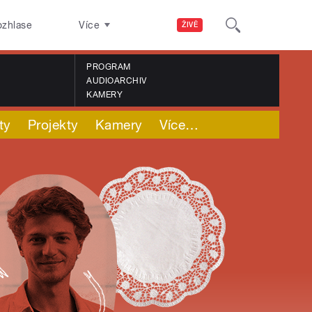
ozhlase
Více
ŽIVĚ
PROGRAM
AUDIOARCHIV
KAMERY
ty
Projekty
Kamery
Více
…