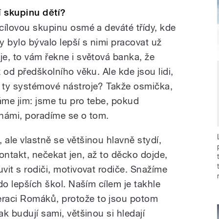
í skupinu dětí?
 cílovou skupinu osmé a deváté třídy, kde
 bylo bývalo lepší s nimi pracovat už
je, to vám řekne i světová banka, že
ž od předškolního věku. Ale kde jsou lidi,
u ty systémové nástroje? Takže osmička,
áme jim: jsme tu pro tebe, pokud
a námi, poradíme se o tom.
 ale vlastně se většinou hlavně stydí,
ontakt, nečekat jen, až to děcko dojde,
uvit s rodiči, motivovat rodiče. Snažíme
 do lepších škol. Naším cílem je takhle
raci Romáků, protože to jsou potom
ak budují sami, většinou si hledají