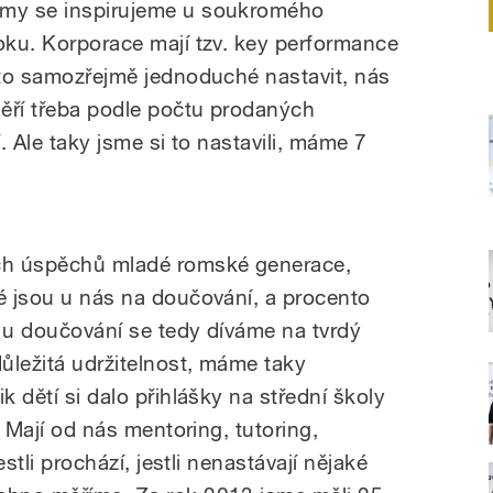
 my se inspirujeme u soukromého
roku. Korporace mají tzv. key performance
e to samozřejmě jednoduché nastavit, nás
měří třeba podle počtu prodaných
í. Ale taky jsme si to nastavili, máme 7
ích úspěchů mladé romské generace,
ré jsou u nás na doučování, a procento
y, u doučování se tedy díváme na tvrdý
důležitá udržitelnost, máme taky
k dětí si dalo přihlášky na střední školy
y. Mají od nás mentoring, tutoring,
estli prochází, jestli nenastávají nějaké