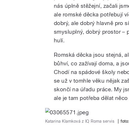
nás úplně stěžejní, začali js
ale romské děcka potřebují v
dobrý, ale dobrý hlavně pro sí
smysluplný, dobrý prostor – 
hulí.
Romská děcka jsou stejná, a
bůhví, co zažívají doma, a js
Chodí na spádové školy neb
se už v tomhle věku nějak z
skončí na úřadu práce. My jsm
ale je tam potřeba dělat něco
Katarina Klamková z IQ Roma servis
|
foto