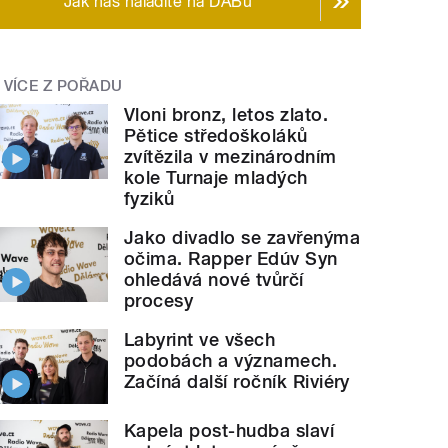
Jak nás naladíte na DABu
VÍCE Z POŘADU
Vloni bronz, letos zlato.
Pětice středoškoláků
zvítězila v mezinárodním
kole Turnaje mladých
fyziků
Jako divadlo se zavřenýma
očima. Rapper Edúv Syn
ohledává nové tvůrčí
procesy
Labyrint ve všech
podobách a významech.
Začíná další ročník Riviéry
Kapela post-hudba slaví