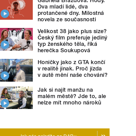
Gabriela Brázdová: Hody.
Dva mladí lidé, dva
protančené dny. Milostná
novela ze současnosti
Velikost 38 jako plus size?
Český film preferuje jediný
typ ženského těla, říká
herečka Soukupová
Honičky jako z GTA končí
v realitě jinak. Proč jízda
v autě mění naše chování?
Jak si najít manžu na
malém městě? Jde to, ale
nelze mít mnoho nároků