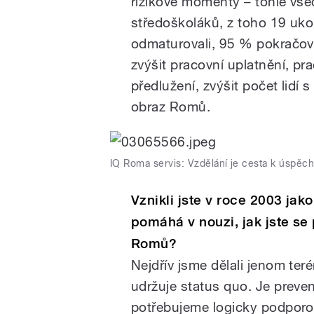
rizikové momenty – tohle vš
středoškoláků, z toho 19 ukon
odmaturovali, 95 % pokračova
zvýšit pracovní uplatnění, pra
předlužení, zvýšit počet lidí 
obraz Romů.
IQ Roma servis: Vzdělání je cesta k úspěc
Vznikli jste v roce 2003 ja
pomáhá v nouzi, jak jste se
Romů?
Nejdřív jsme dělali jenom teré
udržuje status quo. Je preven
potřebujeme logicky podporov