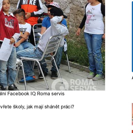
ciální Facebook IQ Roma servis
ete školy, jak mají shánět práci?