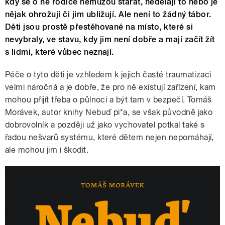
kdy se o ně rodiče nemůžou starat, nedělají to nebo je
nějak ohrožují či jim ubližují. Ale není to žádný tábor.
Děti jsou prostě přestěhované na místo, které si
nevybraly, ve stavu, kdy jim není dobře a mají začít žít
s lidmi, které vůbec neznají.
Péče o tyto děti je vzhledem k jejich časté traumatizaci
velmi náročná a je dobře, že pro ně existují zařízení, kam
mohou přijít třeba o půlnoci a být tam v bezpečí. Tomáš
Morávek, autor knihy Nebuď pi*a, se však původně jako
dobrovolník a později už jako vychovatel potkal také s
řadou nešvarů systému, které dětem nejen nepomáhají,
ale mohou jim i škodit.