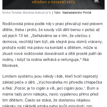
Kniha Tomáše Morávka Nebuď pi*a
|
foto:
Nakladatelství Portál
Rodičovská práva podle něj v praxi převažují nad právem
dítěte, třeba i proto, že soudy vůli dětí berou v potaz až
od jejich 13 let. „Setkáváme se s tím, že utečou z
domova, nechtějí tam být, ale stejně jsou domů vráceny,
protože rodič má právo na kontakt s dítětem, může si
zkusit nové rodičovské dovednosti a dítě prostě patří do
rodiny, i když ta rodina selhává a nefunguje,“ říká
Morávek.
Limitem systému jsou někdy i lidé, kteří tvoří naprostý
základ péče o děti. „Vychovatelka mi přivedla chlapečka
a říká: ‚Pozor, je to cigán a víš, jací cigáni jsou.‘. Bum a
máme tady první nálepku, navíc vypálenou přímo před
tím dítětem. Často se stává, že dostanou nějakou
nálepku na základě etnika nebo kvůli minulosti, pro