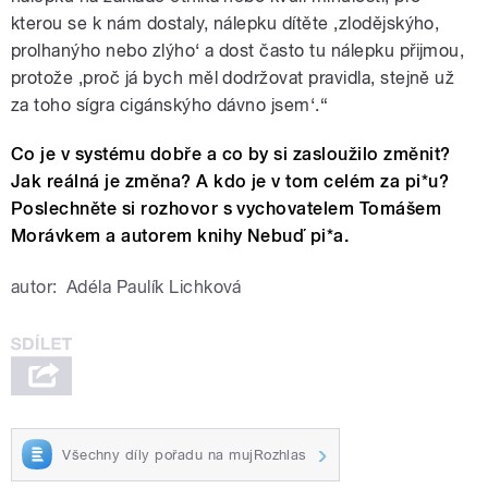
kterou se k nám dostaly, nálepku dítěte ‚zlodějskýho,
prolhanýho nebo zlýho‘ a dost často tu nálepku přijmou,
protože ‚proč já bych měl dodržovat pravidla, stejně už
za toho sígra cigánskýho dávno jsem‘.“
Co je v systému dobře a co by si zasloužilo změnit?
Jak reálná je změna? A kdo je v tom celém za pi*u?
Poslechněte si rozhovor s vychovatelem Tomášem
Morávkem a autorem knihy Nebuď pi*a.
autor:
Adéla Paulík Lichková
Všechny díly pořadu na mujRozhlas