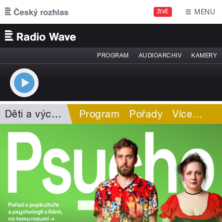
Přejít k hlavnímu obsahu
MENU
ŽIVĚ
PROGRAM
AUDIOARCHIV
KAMERY
Děti a výchova
Program
Pořady
Více
…