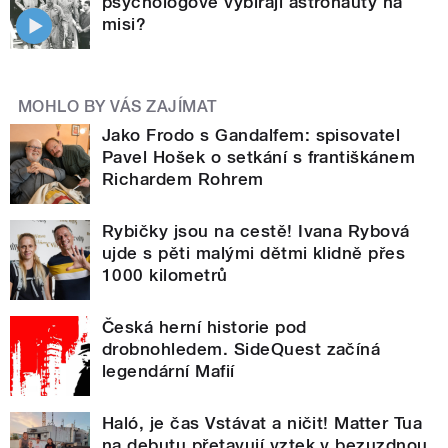
psychologové vybírají astronauty na
misi?
MOHLO BY VÁS ZAJÍMAT
Jako Frodo s Gandalfem: spisovatel
Pavel Hošek o setkání s františkánem
Richardem Rohrem
Rybičky jsou na cestě! Ivana Rybová
ujde s pěti malými dětmi klidně přes
1000 kilometrů
Česká herní historie pod
drobnohledem. SideQuest začíná
legendární Mafií
Haló, je čas Vstávat a ničit! Matter Tua
na debutu přetavují vztek v bezuzdnou