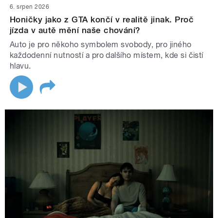
6. srpen 2026
Honičky jako z GTA končí v realitě jinak. Proč
jízda v autě mění naše chování?
Auto je pro někoho symbolem svobody, pro jiného
každodenní nutností a pro dalšího místem, kde si čistí
hlavu.