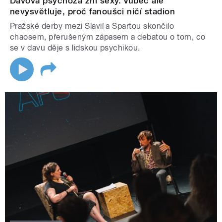
Davová psychóza zní sexy. Vůbec ale
nevysvětluje, proč fanoušci ničí stadion
Pražské derby mezi Slavií a Spartou skončilo
chaosem, přerušeným zápasem a debatou o tom, co
se v davu děje s lidskou psychikou.