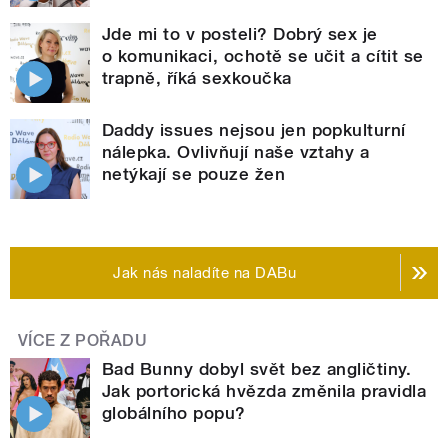
Jde mi to v posteli? Dobrý sex je
o komunikaci, ochotě se učit a cítit se
trapně, říká sexkoučka
Daddy issues nejsou jen popkulturní
nálepka. Ovlivňují naše vztahy a
netýkají se pouze žen
Jak nás naladíte na DABu
VÍCE Z POŘADU
Bad Bunny dobyl svět bez angličtiny.
Jak portorická hvězda změnila pravidla
globálního popu?