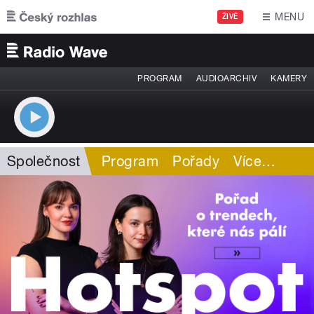
Přejít k hlavnímu obsahu
MENU
ŽIVĚ
PROGRAM
AUDIOARCHIV
KAMERY
Společnost
Program
Pořady
Více
…