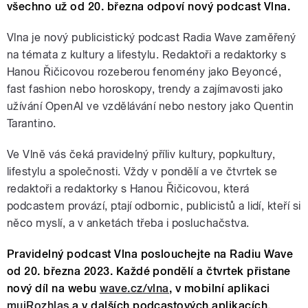
všechno už od 20. března odpoví nový podcast Vlna.
Vlna je nový publicistický podcast Radia Wave zaměřený
na témata z kultury a lifestylu. Redaktoři a redaktorky s
Hanou Řičicovou rozeberou fenomény jako Beyoncé,
fast fashion nebo horoskopy, trendy a zajímavosti jako
užívání OpenAI ve vzdělávání nebo nestory jako Quentin
Tarantino.
Ve Vlně vás čeká pravidelný příliv kultury, popkultury,
lifestylu a společnosti. Vždy v pondělí a ve čtvrtek se
redaktoři a redaktorky s Hanou Řičicovou, která
podcastem provází, ptají odbornic, publicistů a lidí, kteří si
něco myslí, a v anketách třeba i posluchačstva.
Pravidelný podcast Vlna poslouchejte na Radiu Wave
od 20. března 2023. Každé pondělí a čtvrtek přistane
nový díl na webu
wave.cz/vlna
, v mobilní aplikaci
mujRozhlas
a v dalších podcastových aplikacích.