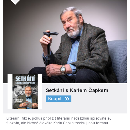
Setkání s Karlem Čapkem
Koupit
Literární fikce, pokus přiblížit literární nadsázkou spisovatele,
filozofa, ale hlavně člověka Karla Čapka trochu jinou formou.