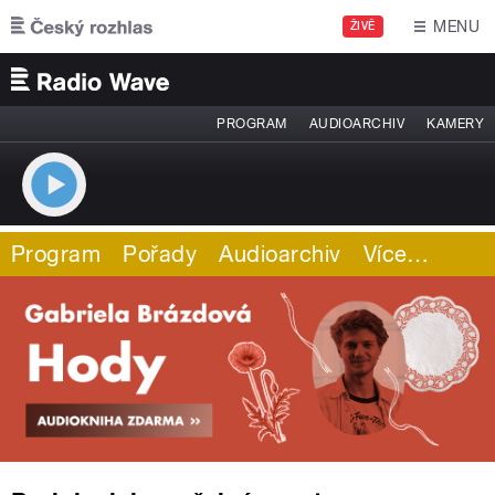
Přejít k hlavnímu obsahu
MENU
ŽIVĚ
PROGRAM
AUDIOARCHIV
KAMERY
Program
Pořady
Audioarchiv
Více
…