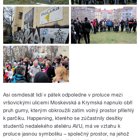
Asi osmdesát lidí v pátek odpoledne v proluce mezi
vršovickými ulicemi Moskevská a Krymská napnulo obří
pruh gumy, kterým obkroužili zatím volný prostor přilehlý
k parčíku. Happening, kterého se zúčastnily desítky
studentů nedalekého ateliéru AVU, má ve vztahu k
proluce jasnou symboliku – společný prostor, na jehož