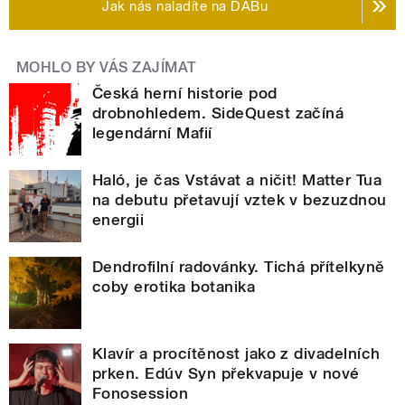
Jak nás naladíte na DABu
MOHLO BY VÁS ZAJÍMAT
Česká herní historie pod
drobnohledem. SideQuest začíná
legendární Mafií
Haló, je čas Vstávat a ničit! Matter Tua
na debutu přetavují vztek v bezuzdnou
energii
Dendrofilní radovánky. Tichá přítelkyně
coby erotika botanika
Klavír a procítěnost jako z divadelních
prken. Edúv Syn překvapuje v nové
Fonosession