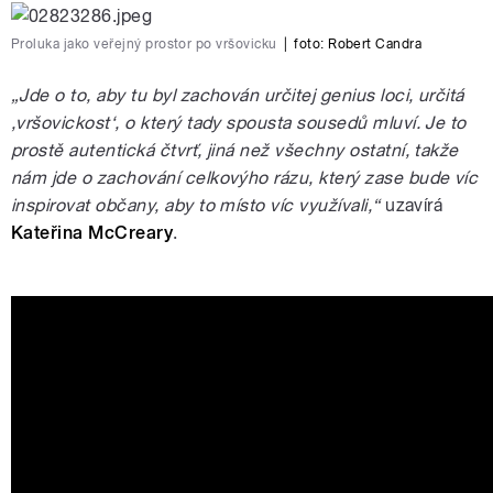
Proluka jako veřejný prostor po vršovicku
|
foto: Robert Candra
„Jde o to, aby tu byl zachován určitej genius loci, určitá
‚vršovickost‘, o který tady spousta sousedů mluví. Je to
prostě autentická čtvrť, jiná než všechny ostatní, takže
nám jde o zachování celkovýho rázu, který zase bude víc
inspirovat občany, aby to místo víc využívali,“
uzavírá
Kateřina McCreary
.