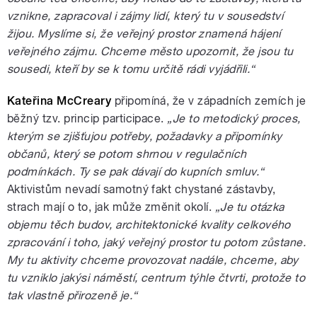
vznikne, zapracoval i zájmy lidí, který tu v sousedství
žijou. Myslíme si, že veřejný prostor znamená hájení
veřejného zájmu. Chceme město upozornit, že jsou tu
sousedi, kteří by se k tomu určitě rádi vyjádřili.“
Kateřina McCreary
připomíná, že v západních zemích je
běžný tzv. princip participace.
„Je to metodický proces,
kterým se zjišťujou potřeby, požadavky a připomínky
občanů, který se potom shrnou v regulačních
podmínkách. Ty se pak dávají do kupních smluv.“
Aktivistům nevadí samotný fakt chystané zástavby,
strach mají o to, jak může změnit okolí.
„Je tu otázka
objemu těch budov, architektonické kvality celkového
zpracování i toho, jaký veřejný prostor tu potom zůstane.
My tu aktivity chceme provozovat nadále, chceme, aby
tu vzniklo jakýsi náměstí, centrum týhle čtvrti, protože to
tak vlastně přirozeně je.“