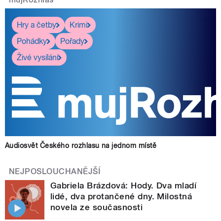
Hry a četby
Krimi
Pohádky
Pořady
Živé vysílání
Audiosvět Českého rozhlasu na jednom místě
NEJPOSLOUCHANĚJŠÍ
Gabriela Brázdová: Hody. Dva mladí
lidé, dva protančené dny. Milostná
novela ze současnosti