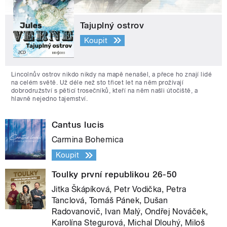
Tajuplný ostrov
Koupit
Lincolnův ostrov nikdo nikdy na mapě nenašel, a přece ho znají lidé
na celém světě. Už déle než sto třicet let na něm prožívají
dobrodružství s pěticí trosečníků, kteří na něm našli útočiště, a
hlavně nejedno tajemství.
Cantus lucis
Carmina Bohemica
Koupit
Toulky první republikou 26-50
Jitka Škápíková, Petr Vodička, Petra
Tanclová, Tomáš Pánek, Dušan
Radovanovič, Ivan Malý, Ondřej Nováček,
Karolína Stegurová, Michal Dlouhý, Miloš