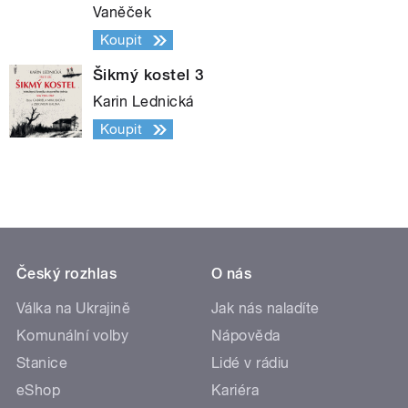
Vaněček
Koupit
Šikmý kostel 3
Karin Lednická
Koupit
Český rozhlas
O nás
Válka na Ukrajině
Jak nás naladíte
Komunální volby
Nápověda
Stanice
Lidé v rádiu
eShop
Kariéra