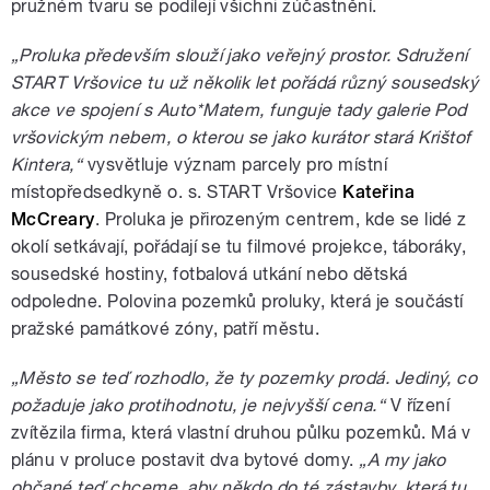
pružném tvaru se podílejí všichni zúčastnění.
„Proluka především slouží jako veřejný prostor. Sdružení
START Vršovice tu už několik let pořádá různý sousedský
akce ve spojení s Auto*Matem, funguje tady galerie Pod
vršovickým nebem, o kterou se jako kurátor stará Krištof
Kintera,“
vysvětluje význam parcely pro místní
místopředsedkyně o. s. START Vršovice
Kateřina
McCreary
. Proluka je přirozeným centrem, kde se lidé z
okolí setkávají, pořádají se tu filmové projekce, táboráky,
sousedské hostiny, fotbalová utkání nebo dětská
odpoledne. Polovina pozemků proluky, která je součástí
pražské památkové zóny, patří městu.
„Město se teď rozhodlo, že ty pozemky prodá. Jediný, co
požaduje jako protihodnotu, je nejvyšší cena.“
V řízení
zvítězila firma, která vlastní druhou půlku pozemků. Má v
plánu v proluce postavit dva bytové domy.
„A my jako
občané teď chceme, aby někdo do té zástavby, která tu