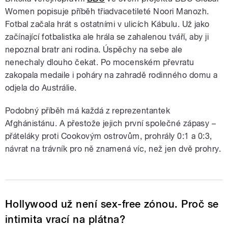
Women popisuje příběh třiadvacetileté Noori Manozh.
Fotbal začala hrát s ostatními v ulicích Kábulu. Už jako
začínající fotbalistka ale hrála se zahalenou tváří, aby ji
nepoznal bratr ani rodina. Úspěchy na sebe ale
nenechaly dlouho čekat. Po mocenském převratu
zakopala medaile i poháry na zahradě rodinného domu a
odjela do Austrálie.
Podobný příběh má každá z reprezentantek
Afghánistánu. A přestože jejich první společné zápasy –
přáteláky proti Cookovým ostrovům, prohrály 0:1 a 0:3,
návrat na trávník pro ně znamená víc, než jen dvě prohry.
Hollywood už není sex-free zónou. Proč se
intimita vrací na plátna?