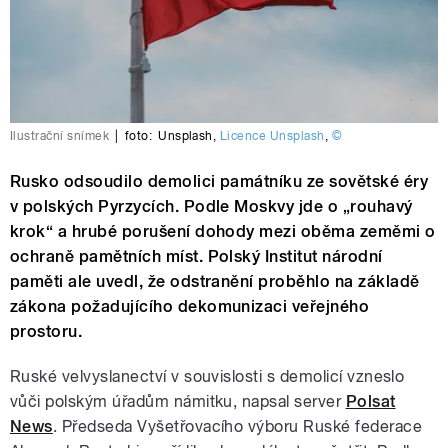
Ilustrační snímek
|
foto:
Unsplash
,
Licence Unsplash
,
©
Rusko odsoudilo demolici památníku ze sovětské éry
v polských Pyrzycích. Podle Moskvy jde o „rouhavý
krok“ a hrubé porušení dohody mezi oběma zeměmi o
ochraně pamětních míst. Polský Institut národní
paměti ale uvedl, že odstranění proběhlo na základě
zákona požadujícího dekomunizaci veřejného
prostoru.
Ruské velvyslanectví v souvislosti s demolicí vzneslo
vůči polským úřadům námitku, napsal server
Polsat
News
. Předseda Vyšetřovacího výboru Ruské federace