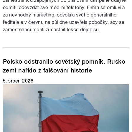
zaměstnanců zapojených do plánování kampaně údajně
odmítli odevzdat své mobilní telefony. Firma se omluvila
za nevhodný marketing, odvolala svého generálního
ředitele a v červnu na půl dne uzavřela pobočky, aby se
zaměstnanci mohli zúčastnit lekce dějepisu.
Polsko odstranilo sovětský pomník. Rusko
zemi nařklo z falšování historie
5. srpen 2026