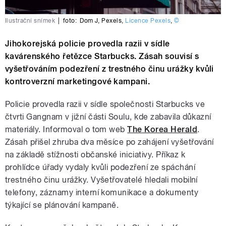
Ilustrační snímek
|
foto:
Dom J
,
Pexels
,
Licence Pexels
,
©
Jihokorejská policie provedla razii v sídle
kavárenského řetězce Starbucks. Zásah souvisí s
vyšetřováním podezření z trestného činu urážky kvůli
kontroverzní marketingové kampani.
Policie provedla razii v sídle společnosti Starbucks ve
čtvrti Gangnam v jižní části Soulu, kde zabavila důkazní
materiály. Informoval o tom web
The Korea Herald
.
Zásah přišel zhruba dva měsíce po zahájení vyšetřování
na základě stížnosti občanské iniciativy. Příkaz k
prohlídce úřady vydaly kvůli podezření ze spáchání
trestného činu urážky. Vyšetřovatelé hledali mobilní
telefony, záznamy interní komunikace a dokumenty
týkající se plánování kampaně.