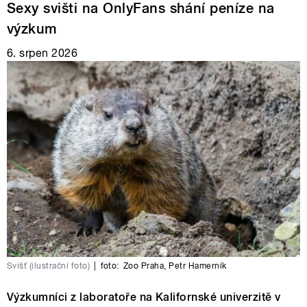
Sexy svišti na OnlyFans shání peníze na
výzkum
6. srpen 2026
Svišť (ilustrační foto)
|
foto:
Zoo Praha
,
Petr Hamerník
Výzkumníci z laboratoře na Kalifornské univerzitě v