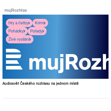
mujRozhlas
Hry a četby
Krimi
Pohádky
Pořady
Živé vysílání
Audiosvět Českého rozhlasu na jednom místě