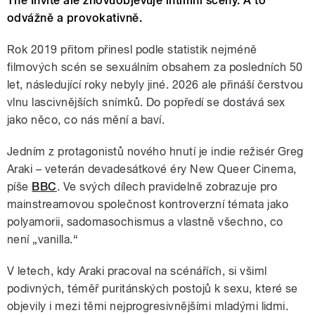
The Invite ale znovuobjevuje intimní scény. A to
odvážně a provokativně.
Rok 2019 přitom přinesl podle statistik nejméně
filmových scén se sexuálním obsahem za posledních 50
let, následující roky nebyly jiné. 2026 ale přináší čerstvou
vlnu lascivnějších snímků. Do popředí se dostává sex
jako něco, co nás mění a baví.
Jedním z protagonistů nového hnutí je indie režisér Greg
Araki – veterán devadesátkové éry New Queer Cinema,
píše
BBC
. Ve svých dílech pravidelně zobrazuje pro
mainstreamovou společnost kontroverzní témata jako
polyamorii, sadomasochismus a vlastně všechno, co
není „vanilla.“
V letech, kdy Araki pracoval na scénářích, si všiml
podivných, téměř puritánských postojů k sexu, které se
objevily i mezi těmi nejprogresivnějšími mladými lidmi.