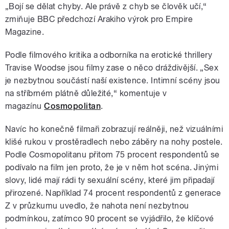
„Bojí se dělat chyby. Ale právě z chyb se člověk učí,“
zmiňuje BBC předchozí Arakiho výrok pro Empire
Magazine.
Podle filmového kritika a odborníka na erotické thrillery
Travise Woodse jsou filmy zase o něco dráždivější. „Sex
je nezbytnou součástí naší existence. Intimní scény jsou
na stříbrném plátně důležité,
“ komentuje v
magazínu
Cosmopolitan
.
Navíc ho konečně filmaři zobrazují reálněji, než vizuálními
klišé rukou v prostěradlech nebo záběry na nohy postele.
Podle Cosmopolitanu přitom 75 procent respondentů se
podívalo na film jen proto, že je v něm hot scéna. Jinými
slovy, lidé mají rádi ty sexuální scény, které jim připadají
přirozené. Například 74 procent respondentů z generace
Z v průzkumu uvedlo, že nahota není nezbytnou
podmínkou, zatímco 90 procent se vyjádřilo, že klíčové