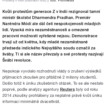
Protesty v Indii (ilustrační foto)
|
foto:
Profimedia
Kvůli protestům generace Z v Indii rezignoval tamní
ministr školství Dharmendra Pradhan. Premiér
Naréndra Módí ale dál čelí nespokojenosti mladých
lidí. Vysoká míra nezaměstnanosti a omezené
pracovní možnosti vyřešené nejsou. Demonstrace
trvají už od května, kdy mladé nezaměstnané
předseda indického Nejvyššího soudu označil za
šváby. Ti si ale název převzaly a své protesty nazývají
Švábí revoluce.
Nepokoje vyvolalo rozhodnutí vlády o zrušení výsledků
přijímacích zkoušek pro přibližně 2 miliony studentů.
Došlo totiž k úniku zkušebních otázek. To se ale nestalo
poprvé, podle analýzy agentury
Reuters
byly od roku
2014 zkoušky prohlášeny za neplatné právě kvůli úniku
informací minimálně dvacetkrát.