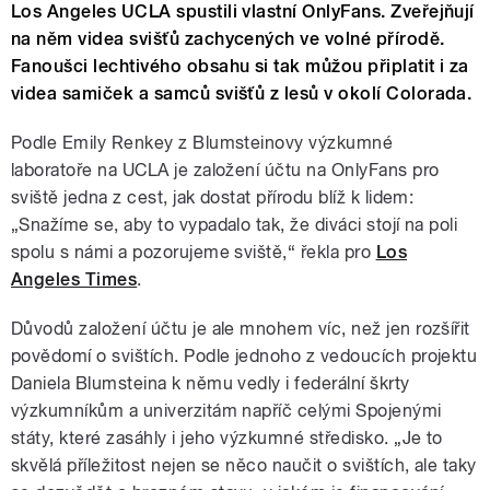
Los Angeles UCLA spustili vlastní OnlyFans. Zveřejňují
na něm videa svišťů zachycených ve volné přírodě.
Fanoušci lechtivého obsahu si tak můžou připlatit i za
videa samiček a samců svišťů z lesů v okolí Colorada.
Podle Emily Renkey z Blumsteinovy výzkumné
laboratoře na UCLA je založení účtu na OnlyFans pro
sviště jedna z cest, jak dostat přírodu blíž k lidem:
„Snažíme se, aby to vypadalo tak, že diváci stojí na poli
spolu s námi a pozorujeme sviště,“ řekla pro
Los
Angeles Times
.
Důvodů založení účtu je ale mnohem víc, než jen rozšířit
povědomí o svištích. Podle jednoho z vedoucích projektu
Daniela Blumsteina k němu vedly i federální škrty
výzkumníkům a univerzitám napříč celými Spojenými
státy, které zasáhly i jeho výzkumné středisko. „Je to
skvělá příležitost nejen se něco naučit o svištích, ale taky