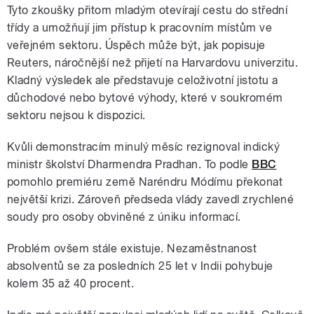
Tyto zkoušky přitom mladým otevírají cestu do střední
třídy a umožňují jim přístup k pracovním místům ve
veřejném sektoru. Úspěch může být, jak popisuje
Reuters, náročnější než přijetí na Harvardovu univerzitu.
Kladný výsledek ale představuje celoživotní jistotu a
důchodové nebo bytové výhody, které v soukromém
sektoru nejsou k dispozici.
Kvůli demonstracím minulý měsíc rezignoval indický
ministr školství Dharmendra Pradhan. To podle
BBC
pomohlo premiéru země Naréndru Módímu překonat
největší krizi. Zároveň předseda vlády zavedl zrychlené
soudy pro osoby obviněné z úniku informací.
Problém ovšem stále existuje. Nezaměstnanost
absolventů se za posledních 25 let v Indii pohybuje
kolem 35 až 40 procent.