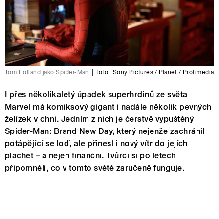
Tom Holland jako Spider-Man
|
foto:
Sony Pictures / Planet / Profimedia
I přes několikaletý úpadek superhrdinů ze světa
Marvel má komiksový gigant i nadále několik pevných
želízek v ohni. Jedním z nich je čerstvě vypuštěný
Spider-Man: Brand New Day, který nejenže zachránil
potápějící se loď, ale přinesl i nový vítr do jejích
plachet – a nejen finanční. Tvůrci si po letech
připomněli, co v tomto světě zaručeně funguje.