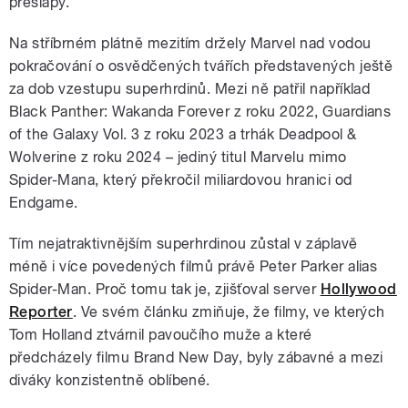
přešlapy.
Na stříbrném plátně mezitím držely Marvel nad vodou
pokračování o osvědčených tvářích představených ještě
za dob vzestupu superhrdinů. Mezi ně patřil například
Black Panther: Wakanda Forever z roku 2022, Guardians
of the Galaxy Vol. 3 z roku 2023 a trhák Deadpool &
Wolverine z roku 2024 – jediný titul Marvelu mimo
Spider-Mana, který překročil miliardovou hranici od
Endgame.
Tím nejatraktivnějším superhrdinou zůstal v záplavě
méně i více povedených filmů právě Peter Parker alias
Spider-Man. Proč tomu tak je, zjišťoval server
Hollywood
Reporter
. Ve svém článku zmiňuje, že filmy, ve kterých
Tom Holland ztvárnil pavoučího muže a které
předcházely filmu Brand New Day, byly zábavné a mezi
diváky konzistentně oblíbené.