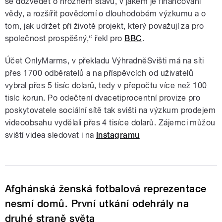
se dozvědět o hrozném stavu, v jakém je financování
vědy, a rozšířit povědomí o dlouhodobém výzkumu a o
tom, jak udržet při životě projekt, který považují za pro
společnost prospěšný,“ řekl pro
BBC
.
Účet OnlyMarms, v překladu VýhradněSvišti má na síti
přes 1700 odběratelů a na příspěvcích od uživatelů
vybral přes 5 tisíc dolarů, tedy v přepočtu více než 100
tisíc korun. Po odečtení dvacetiprocentní provize pro
poskytovatele sociální sítě tak svišti na výzkum prodejem
videoobsahu vydělali přes 4 tisíce dolarů. Zájemci můžou
sviští videa sledovat i na
Instagramu
Afghánská ženská fotbalová reprezentace
nesmí domů. První utkání odehrály na
druhé straně světa