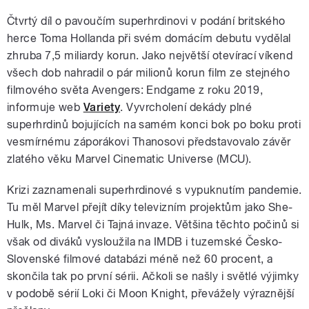
Čtvrtý díl o pavoučím superhrdinovi v podání britského
herce Toma Hollanda při svém domácím debutu vydělal
zhruba 7,5 miliardy korun. Jako největší otevírací víkend
všech dob nahradil o pár milionů korun film ze stejného
filmového světa Avengers: Endgame z roku 2019,
informuje web
Variety
. Vyvrcholení dekády plné
superhrdinů bojujících na samém konci bok po boku proti
vesmírnému záporákovi Thanosovi představovalo závěr
zlatého věku Marvel Cinematic Universe (MCU).
Krizi zaznamenali superhrdinové s vypuknutím pandemie.
Tu měl Marvel přejít díky televizním projektům jako She-
Hulk, Ms. Marvel či Tajná invaze. Většina těchto počinů si
však od diváků vysloužila na IMDB i tuzemské Česko-
Slovenské filmové databázi méně než 60 procent, a
skončila tak po první sérii. Ačkoli se našly i světlé výjimky
v podobě sérií Loki či Moon Knight, převážely výraznější