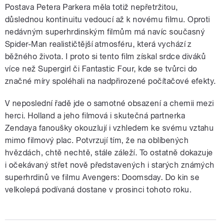
Postava Petera Parkera měla totiž nepřetržitou,
důslednou kontinuitu vedoucí až k novému filmu. Oproti
nedávným superhrdinským filmům má navíc současný
Spider-Man realističtější atmosféru, která vychází z
běžného života. I proto si tento film získal srdce diváků
více než Supergirl či Fantastic Four, kde se tvůrci do
značné míry spoléhali na nadpřirozené počítačové efekty.
V neposlední řadě jde o samotné obsazení a chemii mezi
herci. Holland a jeho filmová i skutečná partnerka
Zendaya fanoušky okouzlují i vzhledem ke svému vztahu
mimo filmový plac. Potvrzují tím, že na oblíbených
hvězdách, chtě nechtě, stále záleží. To ostatně dokazuje
i očekávaný střet nově představených i starých známých
superhrdinů ve filmu Avengers: Doomsday. Do kin se
velkolepá podívaná dostane v prosinci tohoto roku.