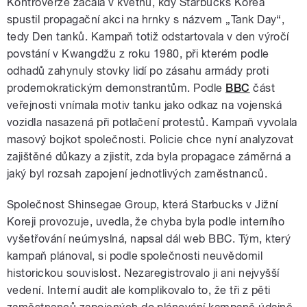
Kontroverze začala v květnu, kdy Starbucks Korea
spustil propagační akci na hrnky s názvem „Tank Day“,
tedy Den tanků. Kampaň totiž odstartovala v den výročí
povstání v Kwangdžu z roku 1980, při kterém podle
odhadů zahynuly stovky lidí po zásahu armády proti
prodemokratickým demonstrantům. Podle
BBC
část
veřejnosti vnímala motiv tanku jako odkaz na vojenská
vozidla nasazená při potlačení protestů. Kampaň vyvolala
masový bojkot společnosti. Policie chce nyní analyzovat
zajištěné důkazy a zjistit, zda byla propagace záměrná a
jaký byl rozsah zapojení jednotlivých zaměstnanců.
Společnost Shinsegae Group, která Starbucks v Jižní
Koreji provozuje, uvedla, že chyba byla podle interního
vyšetřování neúmyslná, napsal dál web BBC. Tým, který
kampaň plánoval, si podle společnosti neuvědomil
historickou souvislost. Nezaregistrovalo ji ani nejvyšší
vedení. Interní audit ale komplikovalo to, že tři z pěti