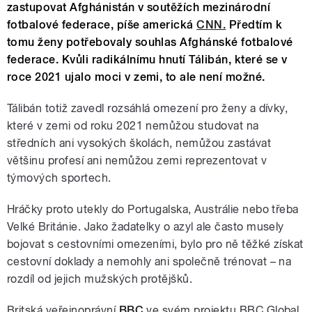
zastupovat Afghánistán v soutěžích mezinárodní
fotbalové federace, píše americká
CNN.
Předtím k
tomu ženy potřebovaly souhlas Afghánské fotbalové
federace. Kvůli radikálnímu hnutí Tálibán, které se v
roce 2021 ujalo moci v zemi, to ale není možné.
Tálibán totiž zavedl rozsáhlá omezení pro ženy a dívky,
které v zemi od roku 2021 nemůžou studovat na
středních ani vysokých školách, nemůžou zastávat
většinu profesí ani nemůžou zemi reprezentovat v
týmových sportech.
Hráčky proto utekly do Portugalska, Austrálie nebo třeba
Velké Británie. Jako žadatelky o azyl ale často musely
bojovat s cestovními omezeními, bylo pro ně těžké získat
cestovní doklady a nemohly ani společně trénovat – na
rozdíl od jejich mužských protějšků.
Britská veřejnoprávní
BBC
ve svém projektu BBC Global