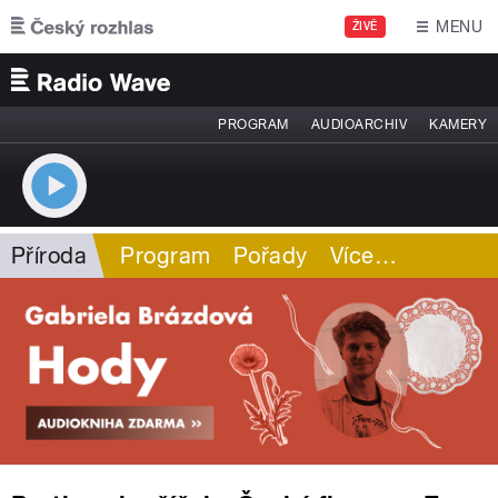
Přejít k hlavnímu obsahu
MENU
ŽIVĚ
PROGRAM
AUDIOARCHIV
KAMERY
Příroda
Program
Pořady
Více
…