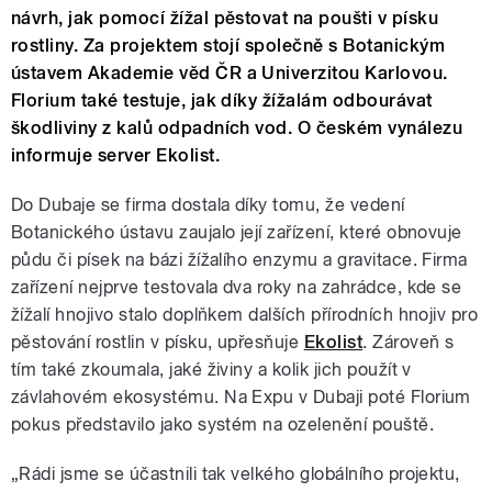
návrh, jak pomocí žížal pěstovat na poušti v písku
rostliny. Za projektem stojí společně s Botanickým
ústavem Akademie věd ČR a Univerzitou Karlovou.
Florium také testuje, jak díky žížalám odbourávat
škodliviny z kalů odpadních vod. O českém vynálezu
informuje server Ekolist.
Do Dubaje se firma dostala díky tomu, že vedení
Botanického ústavu zaujalo její zařízení, které obnovuje
půdu či písek na bázi žížalího enzymu a gravitace. Firma
zařízení nejprve testovala dva roky na zahrádce, kde se
žížalí hnojivo stalo doplňkem dalších přírodních hnojiv pro
pěstování rostlin v písku, upřesňuje
Ekolist
. Zároveň s
tím také zkoumala, jaké živiny a kolik jich použít v
závlahovém ekosystému. Na Expu v Dubaji poté Florium
pokus představilo jako systém na ozelenění pouště.
„Rádi jsme se účastnili tak velkého globálního projektu,