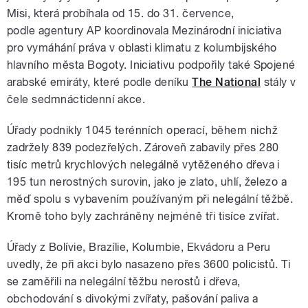
Misi, která probíhala od 15. do 31. července,
podle agentury AP koordinovala Mezinárodní iniciativa
pro vymáhání práva v oblasti klimatu z kolumbijského
hlavního města Bogoty. Iniciativu podpořily také Spojené
arabské emiráty, které podle deníku
The National
stály v
čele sedmnáctidenní akce.
Úřady podnikly 1045 terénních operací, během nichž
zadržely 839 podezřelých. Zároveň zabavily přes 280
tisíc metrů krychlových nelegálně vytěženého dřeva i
195 tun nerostných surovin, jako je zlato, uhlí, železo a
měď spolu s vybavením používaným při nelegální těžbě.
Kromě toho byly zachráněny nejméně tři tisíce zvířat.
Úřady z Bolívie, Brazílie, Kolumbie, Ekvádoru a Peru
uvedly, že při akci bylo nasazeno přes 3600 policistů. Ti
se zaměřili na nelegální těžbu nerostů i dřeva,
obchodování s divokými zvířaty, pašování paliva a