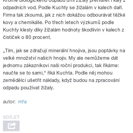
Kromě biologického odpadu umí žížaly přetvářet i kaly z
odpadních vod. Podle Kuchty se žížalám v kalech daří.
Firma tak zkoumá, jak z nich dokážou odbourávat těžké
kovy a chemikálie. Po třech letech výzkumů podle
Kuchty klesly díky žížalám hodnoty škodlivin v kalech z
čističek o 80 procent.
„Tím, jak se zdražují minerální hnojiva, jsou poptávky na
velké množství našich hnojiv. My ale nemůžeme dát
jednomu zákazníkovi naši roční produkci, tak říkáme:
naučte se to sami,“ říká Kuchta. Podle něj mohou
zemědělci ušetřit náklady, když budou na zpracování
odpadu používat žížaly.
autor:
mfa