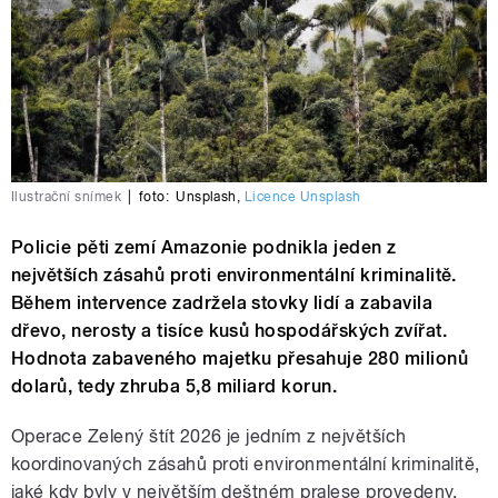
Ilustrační snímek
|
foto:
Unsplash
,
Licence Unsplash
Policie pěti zemí Amazonie podnikla jeden z
největších zásahů proti environmentální kriminalitě.
Během intervence zadržela stovky lidí a zabavila
dřevo, nerosty a tisíce kusů hospodářských zvířat.
Hodnota zabaveného majetku přesahuje 280 milionů
dolarů, tedy zhruba 5,8 miliard korun.
Operace Zelený štít 2026 je jedním z největších
koordinovaných zásahů proti environmentální kriminalitě,
jaké kdy byly v největším deštném pralese provedeny.