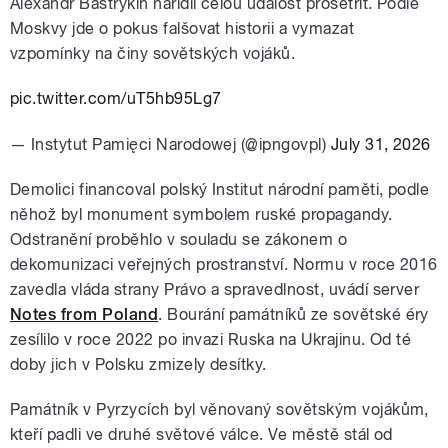
Alexandr Bastrykin nařídil celou událost prošetřit. Podle
Moskvy jde o pokus falšovat historii a vymazat
vzpomínky na činy sovětských vojáků.
pic.twitter.com/uT5hb95Lg7
— Instytut Pamięci Narodowej (@ipngovpl)
July 31, 2026
Demolici financoval polský Institut národní paměti, podle
něhož byl monument symbolem ruské propagandy.
Odstranění proběhlo v souladu se zákonem o
dekomunizaci veřejných prostranství. Normu v roce 2016
zavedla vláda strany Právo a spravedlnost, uvádí server
Notes from Poland
. Bourání památníků ze sovětské éry
zesílilo v roce 2022 po invazi Ruska na Ukrajinu. Od té
doby jich v Polsku zmizely desítky.
Památník v Pyrzycích byl věnovaný sovětským vojákům,
kteří padli ve druhé světové válce. Ve městě stál od