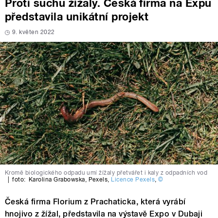
Proti suchu žížaly. Česká firma na Expu
představila unikátní projekt
9. květen 2022
Kromě biologického odpadu umí žížaly přetvářet i kaly z odpadních vod
|
foto:
Karolina Grabowska
,
Pexels
,
Licence Pexels
,
©
Česká firma Florium z Prachaticka, která vyrábí
hnojivo z žížal, představila na výstavě Expo v Dubaji