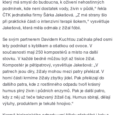
který má smysl do budoucna, k oživení nehostinných
podmínek, kde není dostatek vody, živin v půdě,“ řekla
ČTK jednatelka firmy Šárka Jakešová. „Z mé strany šlo
při praktické části o intenzivní terapii šokem,“ vysvětluje
Jakešová, která měla odmala z žížal fóbii.
Se svým partnerem Davidem Kuchtou začínala před osmi
lety podnikat s kyblíkem a ošatkou od ovoce. V
současnosti mají 250 kompostérů a místo na další
stovku. V každé bedně můžou být až tisíce žížal.
Kompostér je pětipatrový, vysvětluje Jakešová: „V
patrech jsou díry, žížaly mohou mezi patry přelézat. V
horní části krmíme žížaly zbytky jídel. Pak přelézají do
dalšího patra, kde z rostlinného odpadu tvoří krásný
humus plný živin i půdních enzymů. Pak je další patro,
kdy z něj už teče takzvaný žížalí čaj. Humus sbírají, dělají
výluhy, produktem je tekuté hnojivo.“