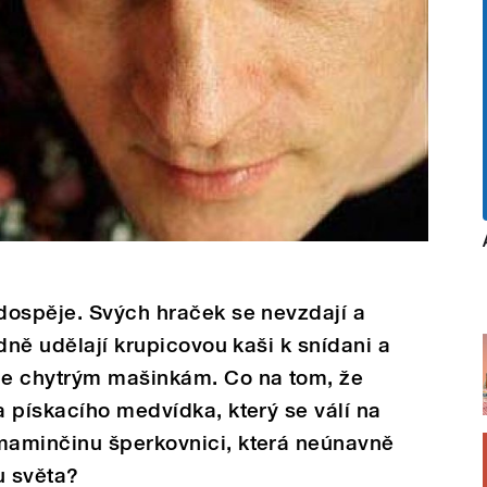
dospěje. Svých hraček se nevzdají a
dně udělají krupicovou kaši k snídani a
ce chytrým mašinkám. Co na tom, že
 pískacího medvídka, který se válí na
maminčinu šperkovnici, která neúnavně
ku světa?