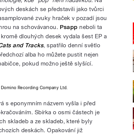
minologie, kde "pop" není nadávkou
. Na
vých deskách se představili jako tvůrci
nasamplované zvuky hraček v pozadí jsou
 hrou na schovávanou.
Psapp
neboli ta
y, kromě dlouhých desek vydala šest EP a
Cats and Tracks
, spatřilo denní světlo
předchozí alba ho můžete pustit nejen
 babičce, pokud možno ještě slyšící.
: Domino Recording Company Ltd.
rá s eponymním názvem vyšla i před
pokračováním. Sbírka o osmi částech je
h skladeb a ze skladeb, které byly
chozích deskách. Opakování již