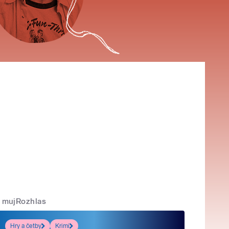
mujRozhlas
Hry a četby
Krimi