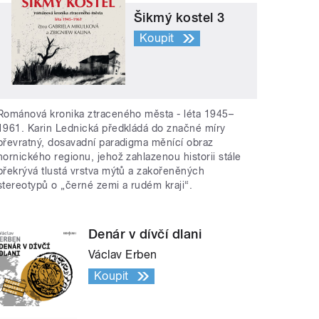
Šikmý kostel 3
Koupit
Románová kronika ztraceného města - léta 1945–
1961. Karin Lednická předkládá do značné míry
převratný, dosavadní paradigma měnící obraz
hornického regionu, jehož zahlazenou historii stále
překrývá tlustá vrstva mýtů a zakořeněných
stereotypů o „černé zemi a rudém kraji“.
Denár v dívčí dlani
Václav Erben
Koupit