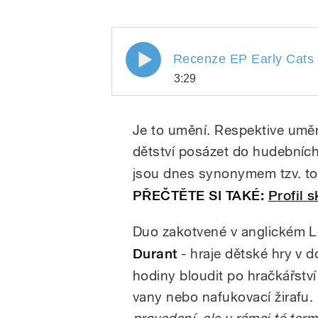
Recenze EP Early Cats and
Recenze EP Early Cats 
3:29
Recenze EP Early Cat
Play
Je to umění. Respektive uměn
dětství posázet do hudebníc
jsou dnes synonymem tzv. to
PŘEČTĚTE SI TAKÉ:
Profil 
Duo zakotvené v anglickém 
Durant
- hraje dětské hry v 
/
hodiny bloudit po hračkářství
vany nebo nafukovací žirafu.