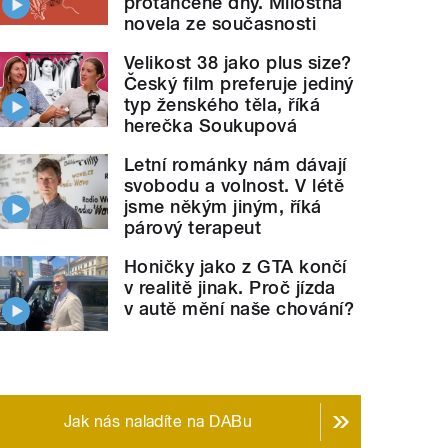
protančené dny. Milostná
novela ze současnosti
Velikost 38 jako plus size?
rly Cats and Tracks vol.
Český film preferuje jediný
2 od Psapp
" style="">
Re
typ ženského těla, říká
herečka Soukupová
Letní románky nám dávají
svobodu a volnost. V létě
jsme někým jiným, říká
párový terapeut
Honičky jako z GTA končí
v realitě jinak. Proč jízda
v autě mění naše chování?
Jak nás naladíte na DABu