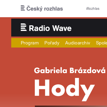
Přejít k hlavnímu obsahu
iRozhlas
Program
Pořady
Audioarchiv
Spol