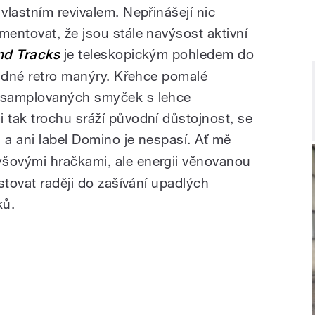
vlastním revivalem. Nepřinášejí nic
entovat, že jsou stále navýsost aktivní
nd Tracks
je teleskopickým pohledem do
žádné retro manýry. Křehce pomalé
asamplovaných smyček s lehce
tak trochu sráží původní důstojnost, se
, a ani label Domino je nespasí. Ať mě
šovými hračkami, ale energii věnovanou
stovat raději do zašívání upadlých
ků.