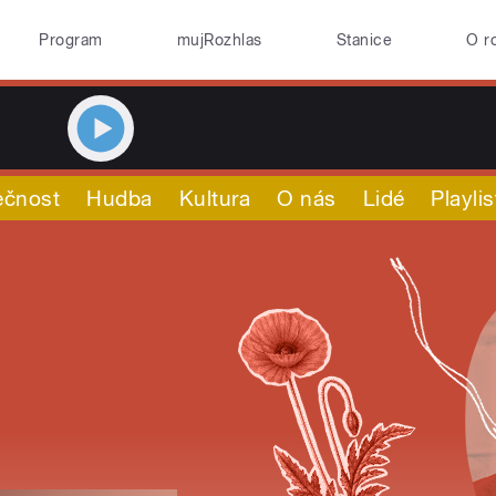
Program
mujRozhlas
Stanice
O r
ečnost
Hudba
Kultura
O nás
Lidé
Playlis