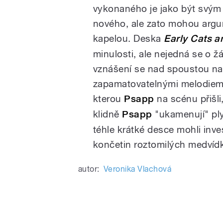
vykonaného je jako být svým 
nového, ale zato mohou argum
kapelou. Deska
Early Cats a
minulosti, ale nejedná se o 
vznášení se nad spoustou n
zapamatovatelnými melodiemi 
kterou
Psapp
na scénu přišli
klidně
Psapp
"ukamenují" ply
téhle krátké desce mohli inve
končetin roztomilých medvíd
autor:
Veronika Vlachová