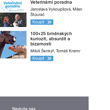
Veterinární poradna
Jaroslava Vykoupilová, Milan
Štourač
Koupit
100+25 brněnských
kuriozit, absurdit a
bizarností
Miloš Šenkýř, Tomáš Kremr
Koupit
Sledujte nás