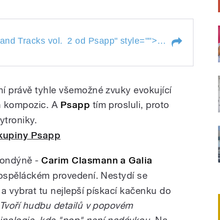
 Tracks vol. 2 od Psapp
Recenze EP Ea
and Tracks vol.
2 od Psapp
" style="">
s and Tracks vol.
2 od Psapp
í právě tyhle všemožné zvuky evokující
h kompozic. A
Psapp
tím prosluli, proto
ytroniky.
skupiny Psapp
Londýně -
Carim Clasmann a Galia
dospěláckém provedení. Nestydí se
 a vybrat tu nejlepší pískací kačenku do
Tvoří hudbu detailů v popovém