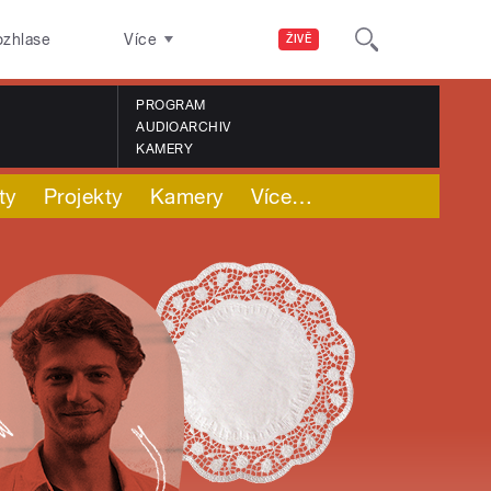
ozhlase
Více
ŽIVĚ
PROGRAM
AUDIOARCHIV
KAMERY
ty
Projekty
Kamery
Více
…