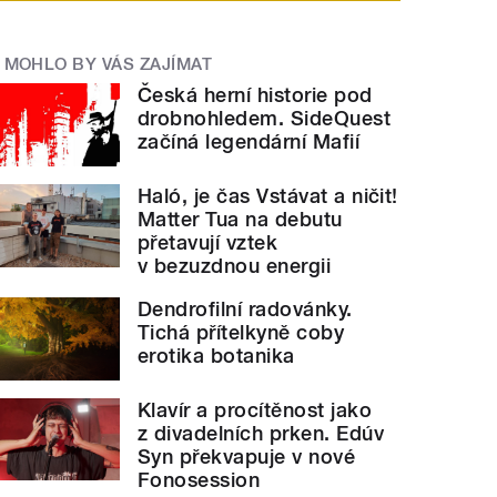
MOHLO BY VÁS ZAJÍMAT
Česká herní historie pod
drobnohledem. SideQuest
začíná legendární Mafií
Haló, je čas Vstávat a ničit!
Matter Tua na debutu
přetavují vztek
v bezuzdnou energii
Dendrofilní radovánky.
Tichá přítelkyně coby
erotika botanika
Klavír a procítěnost jako
z divadelních prken. Edúv
Syn překvapuje v nové
Fonosession