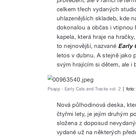
provedení, ale v rámci té ter
celkem třech vydaných studio
uhlazenějších skladeb, kde 
dokonalou a občas i vtipnou
pause
kapela, která hraje na hračk
to nejnovější, nazvané
Early 
letos v dubnu. A stejně jako 
svým hrajícím si dětem, ale i
Psapp - Early Cats and Tracks vol. 2
|
foto
Nová půlhodinová deska, kte
čtyřmi lety, je jejím druhým 
složena z doposud nevydanýc
vydané už na některých před