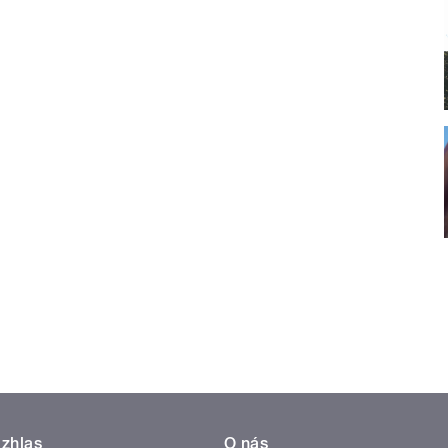
zhlas
O nás