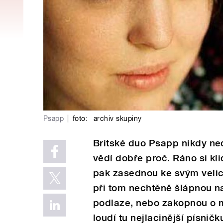
Psapp
|
foto:
archiv skupiny
Britské duo Psapp nikdy ne
vědí dobře proč. Ráno si kli
pak zasednou ke svým veli
při tom nechtěně šlápnou na
podlaze, nebo zakopnou o 
loudí tu nejlacinější písnič