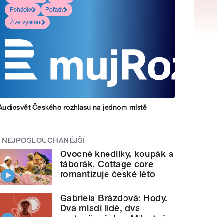
Pohádky
Pořady
Živé vysílání
Audiosvět Českého rozhlasu na jednom místě
NEJPOSLOUCHANĚJŠÍ
Ovocné knedlíky, koupák a
táborák. Cottage core
romantizuje české léto
Gabriela Brázdová: Hody.
Dva mladí lidé, dva