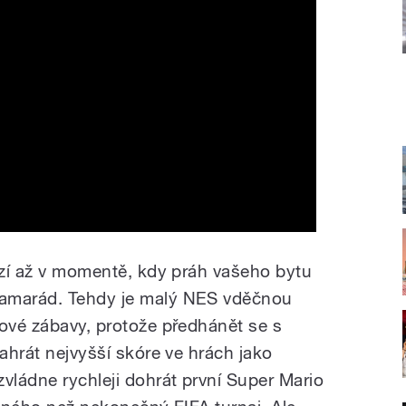
hází až v momentě, kdy práh vašeho bytu
kamarád. Tehdy je malý NES vděčnou
nové zábavy, protože předhánět se s
nahrát nejvyšší skóre ve hrách jako
ládne rychleji dohrát první Super Mario