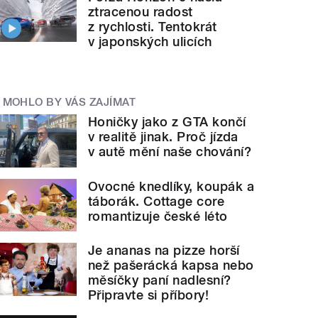
ztracenou radost
z rychlosti. Tentokrát
v japonských ulicích
MOHLO BY VÁS ZAJÍMAT
Honičky jako z GTA končí
v realitě jinak. Proč jízda
v autě mění naše chování?
Ovocné knedlíky, koupák a
táborák. Cottage core
romantizuje české léto
Je ananas na pizze horší
než pašerácká kapsa nebo
měsíčky paní nadlesní?
Připravte si příbory!