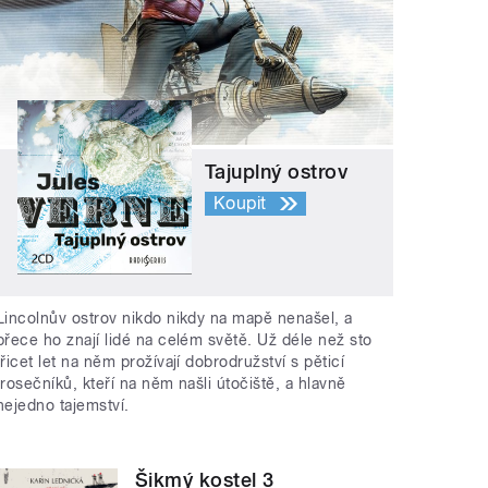
Tajuplný ostrov
Koupit
Lincolnův ostrov nikdo nikdy na mapě nenašel, a
přece ho znají lidé na celém světě. Už déle než sto
třicet let na něm prožívají dobrodružství s pěticí
trosečníků, kteří na něm našli útočiště, a hlavně
nejedno tajemství.
Šikmý kostel 3