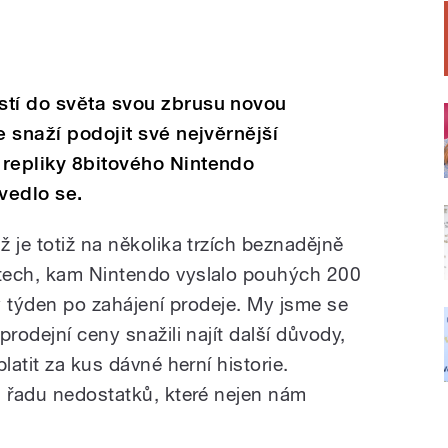
stí do světa svou zbrusu novou
e snaží podojit své nejvěrnější
 repliky 8bitového Nintendo
vedlo se.
 je totiž na několika trzích beznadějně
tech, kam Nintendo vyslalo pouhých 200
lý týden po zahájení prodeje. My jsme se
rodejní ceny snažili najít další důvody,
latit za kus dávné herní historie.
u řadu nedostatků, které nejen nám