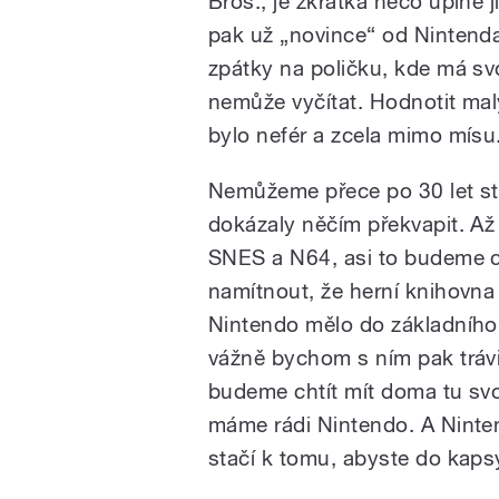
Bros., je zkrátka něco úplně 
pak už „novince“ od Nintenda
zpátky na poličku, kde má sv
nemůže vyčítat. Hodnotit ma
bylo nefér a zcela mimo mísu
Nemůžeme přece po 30 let sta
dokázaly něčím překvapit. Až
SNES a N64, asi to budeme c
namítnout, že herní knihovna 
Nintendo mělo do základního b
vážně bychom s ním pak trávi
budeme chtít mít doma tu svo
máme rádi Nintendo. A Ninten
stačí k tomu, abyste do kapsy 