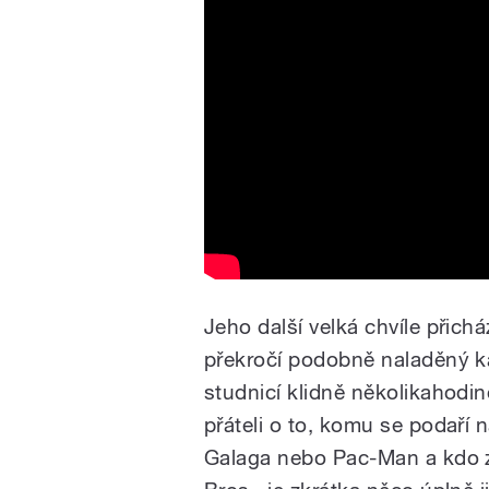
Jeho další velká chvíle přic
překročí podobně naladěný 
studnicí klidně několikahodi
přáteli o to, komu se podaří 
Galaga nebo Pac-Man a kdo zv