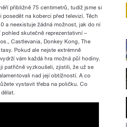
ěří přibližně 75 centimetrů, tudíž jsme si
i posedět na koberci před televizí. Těch
30 a neexistuje žádná možnost, jak do ní
ní pohled skutečně reprezentativní –
ros., Castlevania, Donkey Kong, The
ntasy. Pokud ale nejste extrémně
 vydrží vám každá hra možná půl hodiny.
i patřičně vyzkoušeli, zjistili, že už se
lamentovali nad její obtížností. A co
žete vystavit třeba na poličku. Co
 dělat.