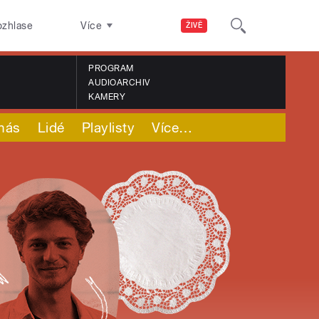
ozhlase
Více
ŽIVĚ
PROGRAM
AUDIOARCHIV
KAMERY
nás
Lidé
Playlisty
Více
…