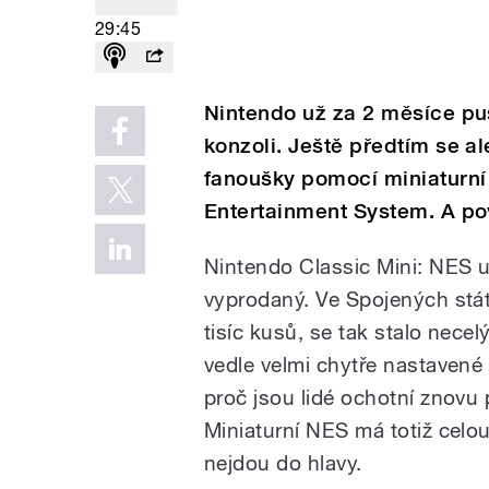
29:45
Nintendo už za 2 měsíce pu
konzoli. Ještě předtím se al
fanoušky pomocí miniaturní
Entertainment System. A po
Nintendo Classic Mini: NES už
vyprodaný. Ve Spojených stá
tisíc kusů, se tak stalo nece
vedle velmi chytře nastavené p
proč jsou lidé ochotní znovu p
Miniaturní NES má totiž celo
nejdou do hlavy.