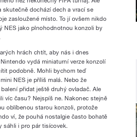
jiného než nekonečný FIFA turnaj. Ale
 skutečně dochází dech a vrací se
oje zasloužené místo. To jí ovšem nikdo
lý NES jako plnohodnotnou konzoli by
.
rých hrách chtít, aby nás i dnes
 Nintendo vydá miniaturní verze konzolí
ítit podobně. Mohli bychom teď
mini NES je příliš malá. Nebo že
alení přidat ještě druhý ovladač. Ale
li víc času? Nejspíš ne. Nakonec stejně
u oblíbenou starou konzoli, protože
do ví, že pouhá nostalgie často bohatě
sáhli i pro pár tisícovek.