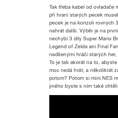
Tak třeba kabel od ovladače m
při hraní starých pecek musel
pecek je na konzoli rovných 
nahrát další. Výběr je na prv
nechybí 3 díly Super Mario B
Legend of Zelda ani Final Fa
nadšenými hráči starých her,
To je tak akorát na to, abyste j
moc nedá hrát, a několikrát za
potom? Potom si mini NES mů
jiného byste s ním také chtěli