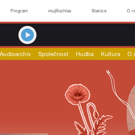
Program
mujRozhlas
Stanice
O r
Audioarchiv
Společnost
Hudba
Kultura
O 