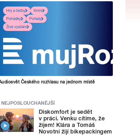
Hry a četby
Krimi
Pohádky
Pořady
Živé vysílání
Audiosvět Českého rozhlasu na jednom místě
NEJPOSLOUCHANĚJŠÍ
Diskomfort je sedět
v práci. Venku cítíme, že
žijem! Klára a Tomáš
Novotní žijí bikepackingem