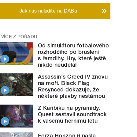
Jak nás naladíte na DABu
VÍCE Z POŘADU
Od simulátoru fotbalového
rozhodčího po bruslení
s řemdihy. Hry, které ještě
nikdo neudělal
Assassin's Creed IV znovu
na moři. Black Flag
Resynced dokazuje, že
některé plavby nestárnou
Z Karibiku na pyramidy.
Quest sestavil soundtrack
k vašemu hernímu létu
Forza Horizon 6 našla