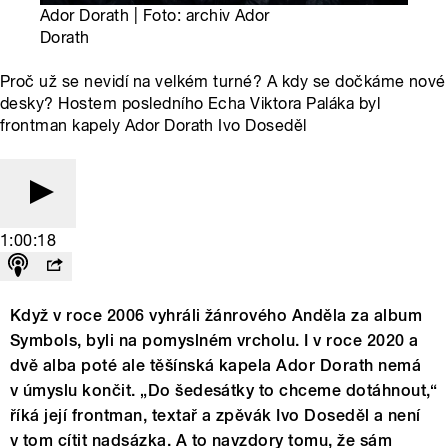
Ador Dorath | Foto: archiv Ador
Dorath
Proč už se nevidí na velkém turné? A kdy se dočkáme nové
desky? Hostem posledního Echa Viktora Paláka byl
frontman kapely Ador Dorath Ivo Doseděl
1:00:18
Když v roce 2006 vyhráli žánrového Anděla za album
Symbols, byli na pomyslném vrcholu. I v roce 2020 a
dvě alba poté ale těšínská kapela Ador Dorath nemá
v úmyslu končit. „Do šedesátky to chceme dotáhnout,“
říká její frontman, textař a zpěvák Ivo Doseděl a není
v tom cítit nadsázka. A to navzdory tomu, že sám