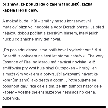
přiznává, že pokud jde o zájem fanoušků, zažila
kapela i lepší časy.
A možná bude i hůř – změny nesou konzervativní
metaloví příznivci nedobře a Ador Dorath přestali už před
nějakou dobou počítat s ženským hlasem, který jejich
hudbu do značné míry definoval.
„Po poslední desce jsme potřebovali vydechnout,“ říká
Doseděl s ohledem na šest let starou nahrávku The Very
Essence of Fire, na kterou má navázat novinka, jejíž
směřování prý vystihuje singl Outspoken – hrubý, jen
s mužským vokálem a potvrzující avizovaný návrat ke
kořenům žánrů jako death a doom. „Potřebujeme se
posunout dál,“ říká dále s tím, že tím tlumočí názor celé
kapely – včetně (nejen) služebně nejmladšího člena,
bubeníka.