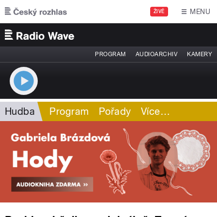
Přejít k hlavnímu obsahu
MENU
ŽIVĚ
PROGRAM
AUDIOARCHIV
KAMERY
Hudba
Program
Pořady
Více
…