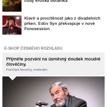
coby erotika botanika
Klavír a procítěnost jako z divadelních
prken. Edúv Syn překvapuje v nové
Fonosession
E-SHOP ČESKÉHO ROZHLASU
Přijměte pozvání na úsměvný doušek moudré
člověčiny.
František Novotný, moderátor