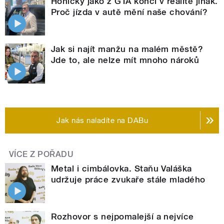
Honičky jako z GTA končí v realitě jinak.
Proč jízda v autě mění naše chování?
Jak si najít manžu na malém městě?
Jde to, ale nelze mít mnoho nároků
Jak nás naladíte na DABu
VÍCE Z POŘADU
Metal i cimbálovka. Staňu Valáška
udržuje práce zvukaře stále mladého
Rozhovor s nejpomalejší a nejvíce