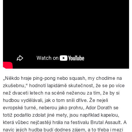
Ador Dorath - Outspoken (OFFICIAL
VIDEO)
„Někdo hraje ping-pong nebo squash, my chodíme na
zkušebnu,“ hodnotí lapidárně skutečnost, že se po více
než dvaceti letech na scéně neženou za tím, že by si
hudbou vydělávali, jak o tom snili dříve. Že nejeli
evropské turné, neberou jako prohru, Ador Dorath se
totiž podařilo zdolat jiné mety, jsou například kapelou,
která vůbec nejčastěji hrála na festivalu Brutal Assault. A
navíc jejich hudba budí dodnes zájem, a to třeba i mezi