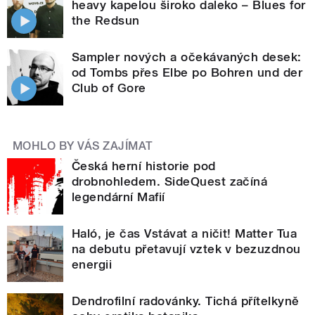
heavy kapelou široko daleko – Blues for
the Redsun
Sampler nových a očekávaných desek:
od Tombs přes Elbe po Bohren und der
Club of Gore
MOHLO BY VÁS ZAJÍMAT
Česká herní historie pod
drobnohledem. SideQuest začíná
legendární Mafií
Haló, je čas Vstávat a ničit! Matter Tua
na debutu přetavují vztek v bezuzdnou
energii
Dendrofilní radovánky. Tichá přítelkyně