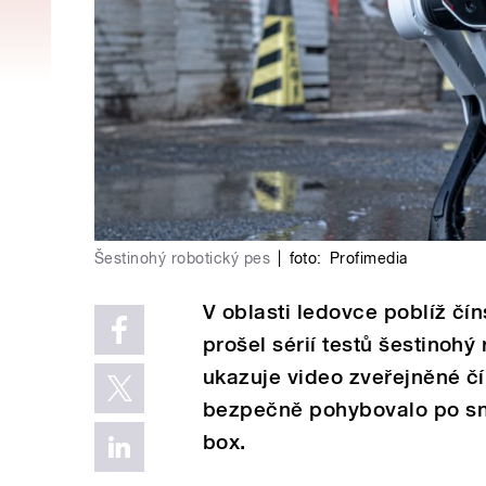
Šestinohý robotický pes
|
foto:
Profimedia
V oblasti ledovce poblíž čí
prošel sérií testů šestinohý
ukazuje video zveřejněné čí
bezpečně pohybovalo po sn
box.