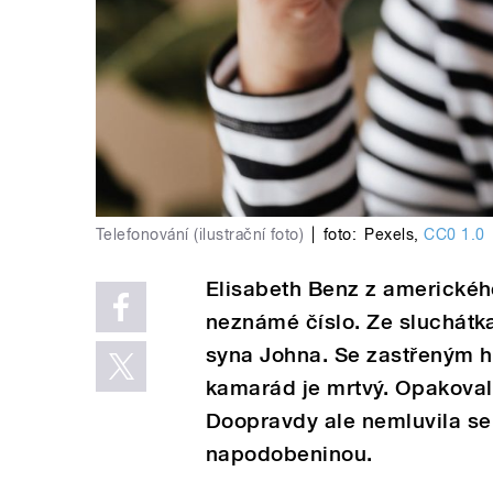
Telefonování (ilustrační foto)
|
foto:
Pexels
,
CC0 1.0
Elisabeth Benz z amerického
neznámé číslo. Ze sluchátka
syna Johna. Se zastřeným hl
kamarád je mrtvý. Opakoval
Doopravdy ale nemluvila se
napodobeninou.