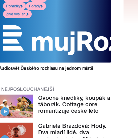
Pohádky
Pořady
Živé vysílání
Audiosvět Českého rozhlasu na jednom místě
NEJPOSLOUCHANĚJŠÍ
Ovocné knedlíky, koupák a
táborák. Cottage core
romantizuje české léto
Gabriela Brázdová: Hody.
Dva mladí lidé, dva