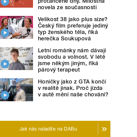
protančené dny. Milostná
novela ze současnosti
Velikost 38 jako plus size?
Český film preferuje jediný
typ ženského těla, říká
herečka Soukupová
Letní románky nám dávají
svobodu a volnost. V létě
jsme někým jiným, říká
párový terapeut
Honičky jako z GTA končí
v realitě jinak. Proč jízda
v autě mění naše chování?
Jak nás naladíte na DABu