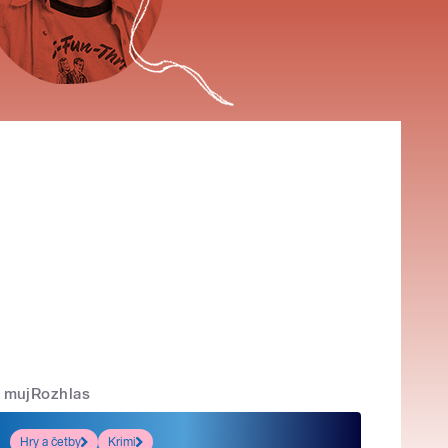
mujRozhlas
Hry a četby
Krimi