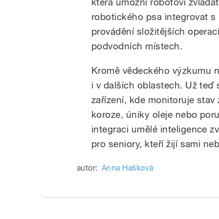
která umožní robotovi zvládat 
robotického psa integrovat s
provádění složitějších operací
podvodních místech.
Kromě vědeckého výzkumu na
i v dalších oblastech. Už teď 
zařízení, kde monitoruje stav 
koroze, úniky oleje nebo por
integraci umělé inteligence zv
pro seniory, kteří žijí sami 
autor:
Anna Hašková