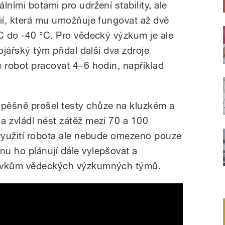
lními botami pro udržení stability, ale
rií, která mu umožňuje fungovat až dvě
°C do -40 °C. Pro vědecký výzkum je ale
ojářský tým přidal další dva zdroje
e robot pracovat 4–6 hodin, například
.
pěšně prošel testy chůze na kluzkém a
a zvládl nést zátěž mezi 70 a 100
 využití robota ale nebude omezeno pouze
u ho plánují dále vylepšovat a
davkům vědeckých výzkumných týmů.