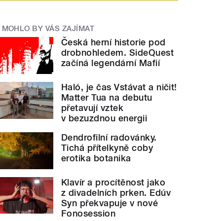
MOHLO BY VÁS ZAJÍMAT
Česká herní historie pod
drobnohledem. SideQuest
začíná legendární Mafií
Haló, je čas Vstávat a ničit!
Matter Tua na debutu
přetavují vztek
v bezuzdnou energii
Dendrofilní radovánky.
Tichá přítelkyně coby
erotika botanika
Klavír a procítěnost jako
z divadelních prken. Edúv
Syn překvapuje v nové
Fonosession