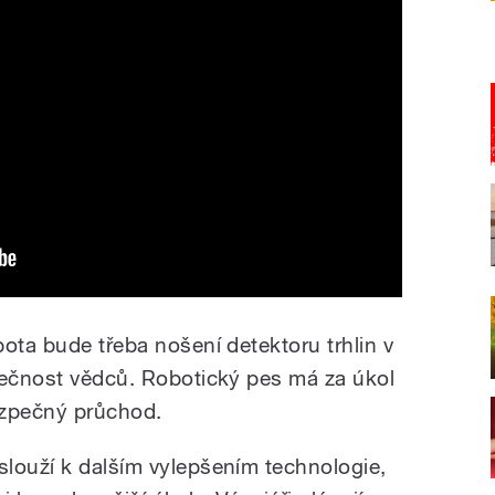
ota bude třeba nošení detektoru trhlin v
pečnost vědců. Robotický pes má za úkol
bezpečný průchod.
louží k dalším vylepšením technologie,