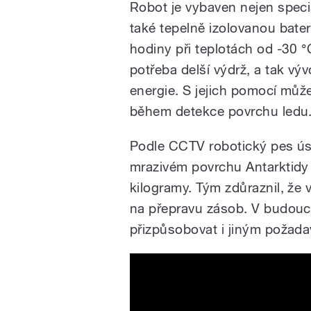
Robot je vybaven nejen speciá
také tepelně izolovanou bate
hodiny při teplotách od -30 
potřeba delší výdrž, a tak výv
energie. S jejich pomocí můž
během detekce povrchu ledu
Podle CCTV robotický pes ús
mrazivém povrchu Antarktidy 
kilogramy. Tým zdůraznil, že
na přepravu zásob. V budoucn
přizpůsobovat i jiným poža