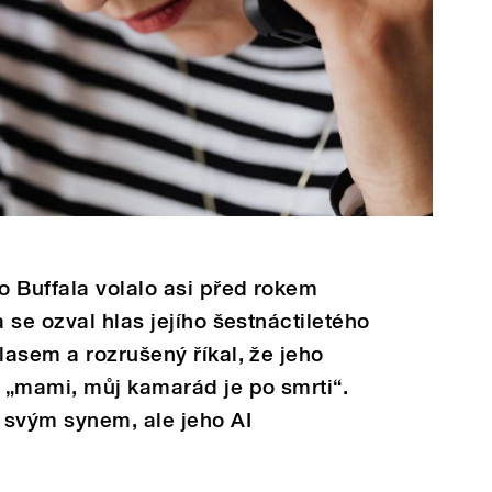
 Buffala volalo asi před rokem
 se ozval hlas jejího šestnáctiletého
asem a rozrušený říkal, že jeho
 „mami, můj kamarád je po smrti“.
 svým synem, ale jeho AI