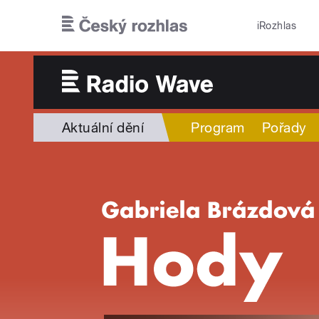
Přejít k hlavnímu obsahu
iRozhlas
Aktuální dění
Program
Pořady