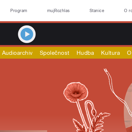
Program
mujRozhlas
Stanice
O r
Audioarchiv
Společnost
Hudba
Kultura
O