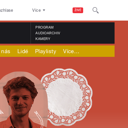
ozhlase
Více
ŽIVĚ
PROGRAM
AUDIOARCHIV
KAMERY
 nás
Lidé
Playlisty
Více
…