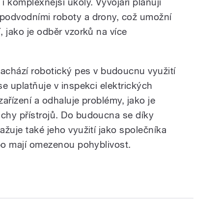
i komplexnější úkoly. Vývojáři plánují
 podvodními roboty a drony, což umožní
, jako je odběr vzorků na více
chází robotický pes v budoucnu využití
se uplatňuje v inspekci elektrických
zařízení a odhaluje problémy, jako je
uchy přístrojů. Do budoucna se díky
ažuje také jeho využití jako společníka
nebo mají omezenou pohyblivost.