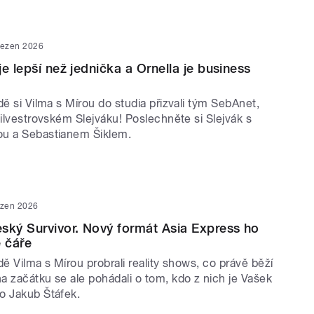
řezen 2026
e lepší než jednička a Ornella je business
dě si Vilma s Mírou do studia přizvali tým SebAnet,
silvestrovském Slejváku! Poslechněte si Slejvák s
ou a Sebastianem Šiklem.
ezen 2026
ský Survivor. Nový formát Asia Express ho
é čáře
dě Vilma s Mírou probrali reality shows, co právě běží
a začátku se ale pohádali o tom, kdo z nich je Vašek
o Jakub Štáfek.