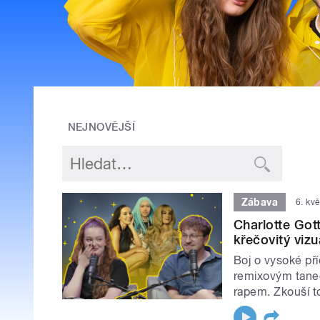
NEJNOVĚJŠÍ
Zábava
6. kv
Charlotte Got
křečovitý vizu
Boj o vysoké př
remixovým tane
rapem. Zkouší to