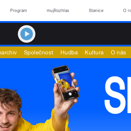
Program
mujRozhlas
Stanice
O r
oarchiv
Společnost
Hudba
Kultura
O nás