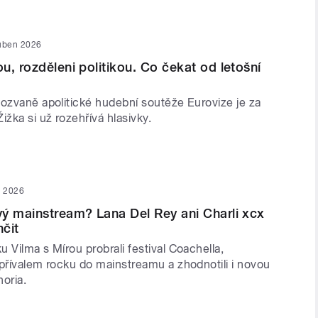
uben 2026
u, rozděleni politikou. Co čekat od letošní
mozvaně apolitické hudební soutěže Eurovize je za
ižka si už rozehřívá hlasivky.
n 2026
ý mainstream? Lana Del Rey ani Charli xcx
nčit
 Vilma s Mírou probrali festival Coachella,
 přívalem rocku do mainstreamu a zhodnotili i novou
horia.