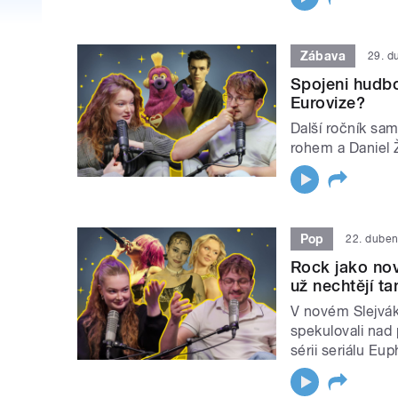
Zábava
29. d
Spojeni hudbo
Eurovize?
Další ročník sa
rohem a Daniel Ž
Pop
22. dube
Rock jako nov
už nechtějí ta
V novém Slejváku
spekulovali nad
sérii seriálu Eup