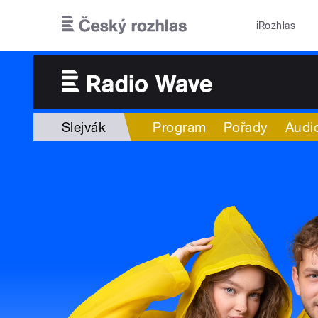
Přejít k hlavnímu obsahu
iRozhlas
Slejvák
Program
Pořady
Audi