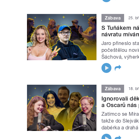
Zábava
25. b
S Tuňákem nás
návratu mívám
Jaro přineslo st
počeštělou novi
Šáchová, výherk
Zábava
18. b
Ignorovali dě
a Oscarů nás 
Zatímco se Míra
takže do Slejvák
dabérka a drahá