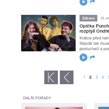
Zábava
25. ú
Opička Punch
rozptýlí Ondř
Krátce před nah
Slejvák tak muse
posluchači a po
STRÁNKY
1
2
3
4
« první
‹ předchozí
DALŠÍ POŘADY