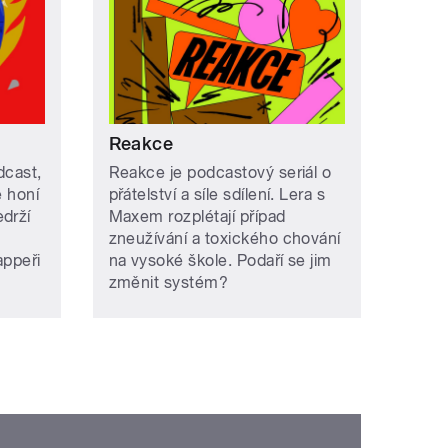
Reakce
dcast,
Reakce je podcastový seriál o
e honí
přátelství a síle sdílení. Lera s
edrží
Maxem rozplétají případ
zneužívání a toxického chování
appeři
na vysoké škole. Podaří se jim
změnit systém?