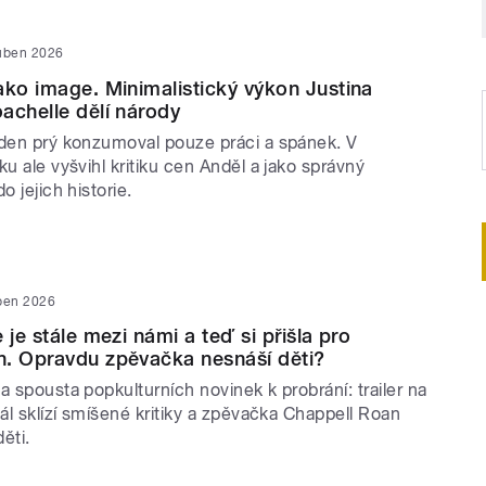
uben 2026
ako image. Minimalistický výkon Justina
achelle dělí národy
ýden prý konzumoval pouze práci a spánek. V
ku ale vyšvihl kritiku cen Anděl a jako správný
o jejich historie.
ben 2026
 je stále mezi námi a teď si přišla pro
n. Opravdu zpěvačka nesnáší děti?
a spousta popkulturních novinek k probrání: trailer na
iál sklízí smíšené kritiky a zpěvačka Chappell Roan
ěti.