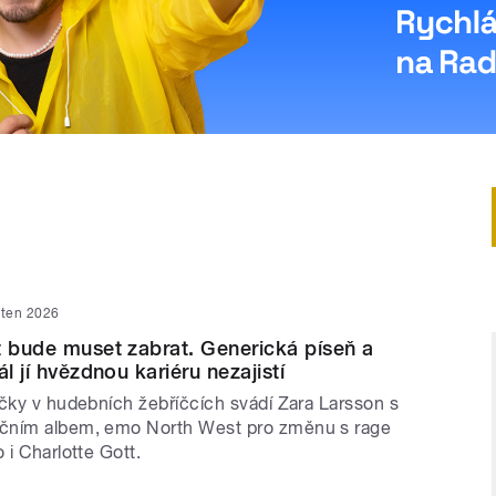
ěten 2026
t bude muset zabrat. Generická píseň a
ál jí hvězdnou kariéru nezajistí
íčky v hudebních žebříčcích svádí Zara Larsson s
čním albem, emo North West pro změnu s rage
 i Charlotte Gott.