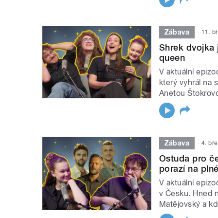
Zábava
11. b
Shrek dvojka j
queen
V aktuální epizo
který vyhrál na 
Anetou Štokrov
Zábava
4. bř
Ostuda pro če
porazí na pln
V aktuální epizo
v Česku. Hned n
Matějovský a kd