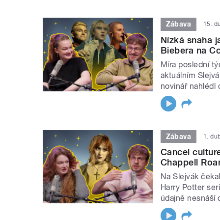
Zábava
15. d
Nízká snaha j
Biebera na Co
Míra poslední t
aktuálním Slejvá
novinář nahlédl d
Zábava
1. du
Cancel culture
Chappell Roa
Na Slejvák čekal
Harry Potter ser
údajně nesnáší d