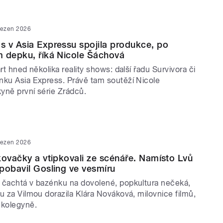
řezen 2026
 v Asia Expressu spojila produkce, po
 depku, říká Nicole Šáchová
art hned několika reality shows: další řadu Survivora či
nku Asia Express. Právě tam soutěží Nicole
yně první série Zrádců.
řezen 2026
kovačky a vtipkovali ze scénáře. Namísto Lvů
pobavil Gosling ve vesmíru
 čachtá v bazénku na dovolené, popkultura nečeká,
u za Vilmou dorazila Klára Nováková, milovnice filmů,
 kolegyně.