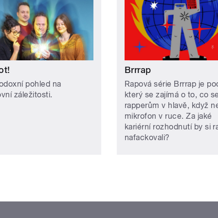
ot!
Brrrap
odoxní pohled na
Rapová série Brrrap je po
ní záležitosti.
který se zajímá o to, co s
rapperům v hlavě, když n
mikrofon v ruce. Za jaké
kariérní rozhodnutí by si r
nafackovali?