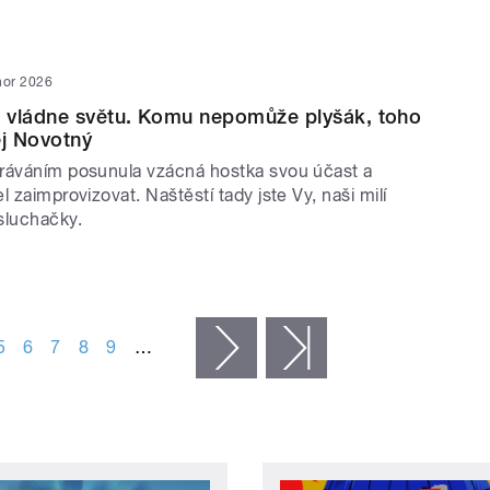
nor 2026
 vládne světu. Komu nepomůže plyšák, toho
ej Novotný
ráváním posunula vzácná hostka svou účast a
l zaimprovizovat. Naštěstí tady jste Vy, naši milí
sluchačky.
5
6
7
8
9
…
následující ›
poslední »