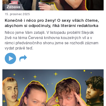
Zábava
15. prosinec 2025
Konečně i něco pro ženy! O sexy vílách čteme,
abychom si odpočinuly, říká literární redaktorka
Něco jsme Vám zatajili. V listopadu proběhl Slejvák
živě na téma Červená knihovna kouzelných víl a v
rámci předvánočního shonu jsme se rozhodli záznam
vydat právě teď.