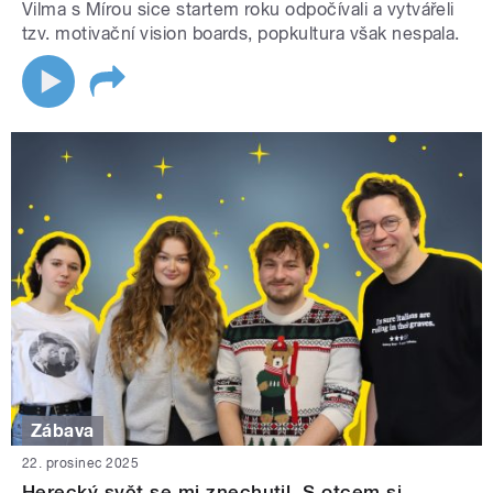
Vilma s Mírou sice startem roku odpočívali a vytvářeli
tzv. motivační vision boards, popkultura však nespala.
Zábava
22. prosinec 2025
Herecký svět se mi znechutil. S otcem si