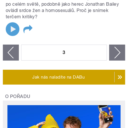
po celém světě, podobně jako herec Jonathan Bailey
ovládl srdce žen a homosexuálů. Proč je snímek
terčem kritiky?
STRÁNKY
3
n
zí
Jak nás naladíte na DABu
O POŘADU