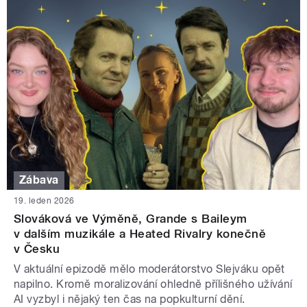
Zábava
19. leden 2026
Slováková ve Výměně, Grande s Baileym
v dalším muzikále a Heated Rivalry konečně
v Česku
V aktuální epizodě mělo moderátorstvo Slejváku opět
napilno. Kromě moralizování ohledně přílišného užívání
AI vyzbyl i nějaký ten čas na popkulturní dění.