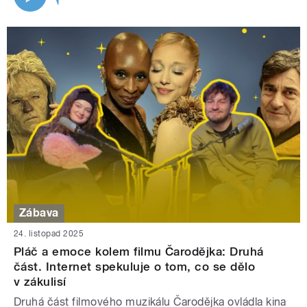
Zábava
24. listopad 2025
Pláč a emoce kolem filmu Čarodějka: Druhá
část. Internet spekuluje o tom, co se dělo
v zákulisí
Druhá část filmového muzikálu Čarodějka ovládla kina