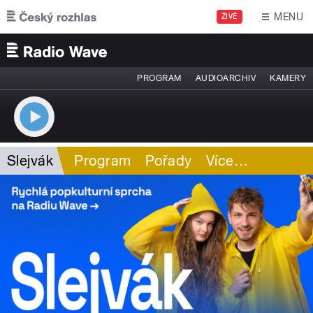
Přejít k hlavnímu obsahu
MENU
ŽIVĚ
PROGRAM
AUDIOARCHIV
KAMERY
Slejvák
Program
Pořady
Více
…