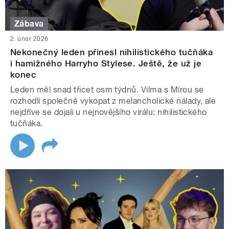
Zábava
2. únor 2026
Nekonečný leden přinesl nihilistického tučňáka
i hamižného Harryho Stylese. Ještě, že už je
konec
Leden měl snad třicet osm týdnů. Vilma s Mírou se
rozhodli společně vykopat z melancholické nálady, ale
nejdříve se dojali u nejnovějšího virálu: nihilistického
tučňáka.