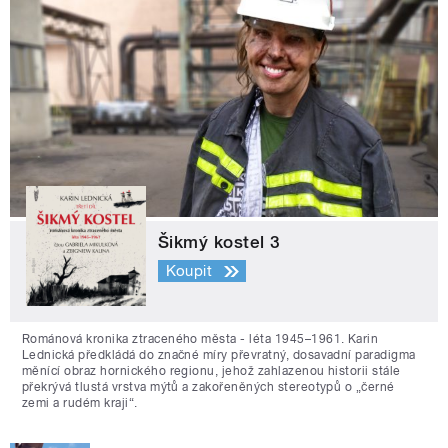
Šikmý kostel 3
Koupit
Románová kronika ztraceného města - léta 1945–1961. Karin
Lednická předkládá do značné míry převratný, dosavadní paradigma
měnící obraz hornického regionu, jehož zahlazenou historii stále
překrývá tlustá vrstva mýtů a zakořeněných stereotypů o „černé
zemi a rudém kraji“.