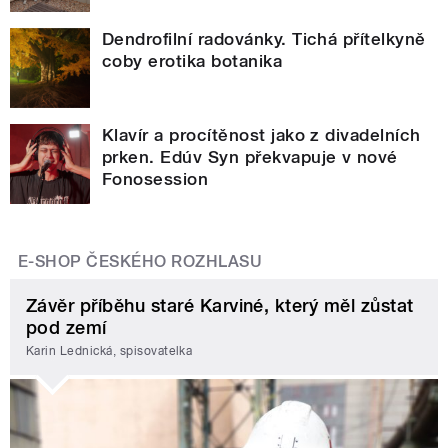
Dendrofilní radovánky. Tichá přítelkyně
coby erotika botanika
Klavír a procítěnost jako z divadelních
prken. Edúv Syn překvapuje v nové
Fonosession
E-SHOP ČESKÉHO ROZHLASU
Závěr příběhu staré Karviné, který měl zůstat
pod zemí
Karin Lednická, spisovatelka