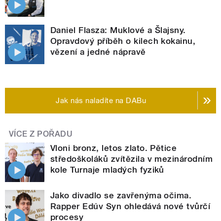
Daniel Flasza: Muklové a Šlajsny.
Opravdový příběh o kilech kokainu,
vězení a jedné nápravě
Jak nás naladíte na DABu
VÍCE Z POŘADU
Vloni bronz, letos zlato. Pětice
středoškoláků zvítězila v mezinárodním
kole Turnaje mladých fyziků
Jako divadlo se zavřenýma očima.
Rapper Edúv Syn ohledává nové tvůrčí
procesy