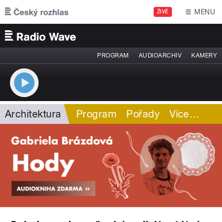
Přejít k hlavnímu obsahu
MENU
ŽIVĚ
PROGRAM
AUDIOARCHIV
KAMERY
Architektura
Program
Pořady
Více
…