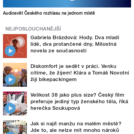
Audiosvět Českého rozhlasu na jednom místě
NEJPOSLOUCHANĚJŠÍ
Gabriela Brázdová: Hody. Dva mladí
lidé, dva protančené dny. Milostná
novela ze současnosti
Diskomfort je sedět v práci. Venku
cítíme, že žijem! Klára a Tomáš Novotní
žijí bikepackingem
Velikost 38 jako plus size? Český film
preferuje jediný typ ženského těla, říká
herečka Soukupová
Jak si najít manžu na malém městě?
Jde to, ale nelze mít mnoho nároků