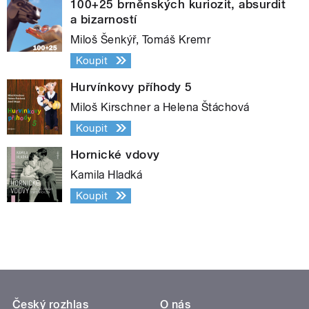
100+25 brněnských kuriozit, absurdit
a bizarností
Miloš Šenkýř, Tomáš Kremr
Koupit
Hurvínkovy příhody 5
Miloš Kirschner a Helena Štáchová
Koupit
Hornické vdovy
Kamila Hladká
Koupit
Český rozhlas
O nás