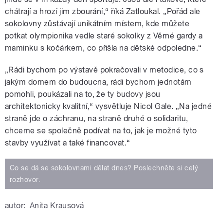
chátrají a hrozí jim zbourání,“ říká Zatloukal. „Pořád ale
sokolovny zůstávají unikátním místem, kde můžete
potkat olympionika vedle staré sokolky z Věrné gardy a
maminku s kočárkem, co přišla na dětské odpoledne.“
„Rádi bychom po výstavě pokračovali v metodice, co s
jakým domem do budoucna, rádi bychom jednotám
pomohli, poukázali na to, že ty budovy jsou
architektonicky kvalitní,“ vysvětluje Nicol Gale. „Na jedné
straně jde o záchranu, na straně druhé o solidaritu,
chceme se společně podívat na to, jak je možné tyto
stavby využívat a také financovat.“
Co se dá se sokolovnami dělat dnes? Poslechněte si celý
rozhovor.
autor:
Anita Krausová