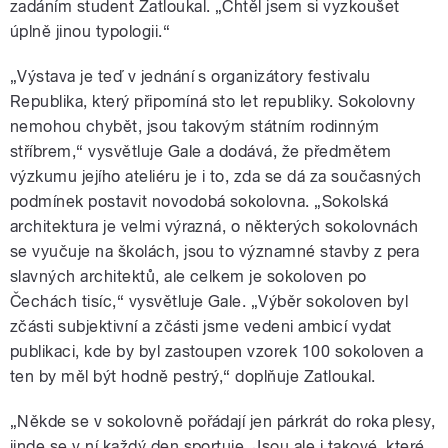
zadáním student Zatloukal. „Chtěl jsem si vyzkoušet
úplně jinou typologii.“
„Výstava je teď v jednání s organizátory festivalu
Republika, který připomíná sto let republiky. Sokolovny
nemohou chybět, jsou takovým státním rodinným
stříbrem,“ vysvětluje Gale a dodává, že předmětem
výzkumu jejího ateliéru je i to, zda se dá za současných
podmínek postavit novodobá sokolovna. „Sokolská
architektura je velmi výrazná, o některých sokolovnách
se vyučuje na školách, jsou to významné stavby z pera
slavných architektů, ale celkem je sokoloven po
Čechách tisíc,“ vysvětluje Gale. „Výběr sokoloven byl
zčásti subjektivní a zčásti jsme vedeni ambicí vydat
publikaci, kde by byl zastoupen vzorek 100 sokoloven a
ten by měl být hodně pestrý,“ doplňuje Zatloukal.
„Někde se v sokolovně pořádají jen párkrát do roka plesy,
jinde se v ní každý den sportuje. Jsou ale i takové, které