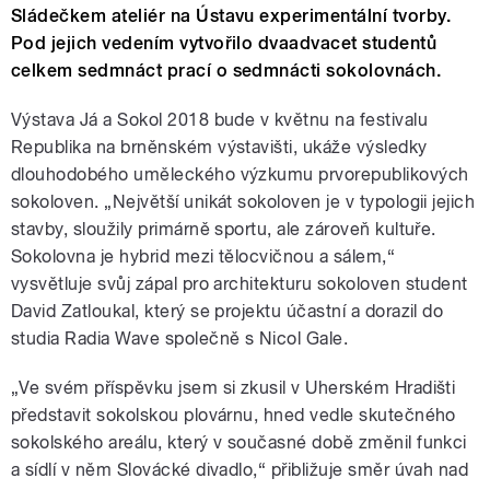
Sládečkem ateliér na Ústavu experimentální tvorby.
Pod jejich vedením vytvořilo dvaadvacet studentů
celkem sedmnáct prací o sedmnácti sokolovnách.
Výstava Já a Sokol 2018 bude v květnu na festivalu
Republika na brněnském výstavišti, ukáže výsledky
dlouhodobého uměleckého výzkumu prvorepublikových
sokoloven. „Největší unikát sokoloven je v typologii jejich
stavby, sloužily primárně sportu, ale zároveň kultuře.
Sokolovna je hybrid mezi tělocvičnou a sálem,“
vysvětluje svůj zápal pro architekturu sokoloven student
David Zatloukal, který se projektu účastní a dorazil do
studia Radia Wave společně s Nicol Gale.
„Ve svém příspěvku jsem si zkusil v Uherském Hradišti
představit sokolskou plovárnu, hned vedle skutečného
sokolského areálu, který v současné době změnil funkci
a sídlí v něm Slovácké divadlo,“ přibližuje směr úvah nad