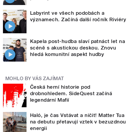
Labyrint ve všech podobách a
významech. Začíná další ročník Riviéry
Kapela post-hudba slaví patnáct let na
scéně s akustickou deskou. Znovu
hledá komunitní aspekt hudby
MOHLO BY VÁS ZAJÍMAT
Česká herní historie pod
drobnohledem. SideQuest začíná
legendární Mafií
Haló, je čas Vstávat a ničit! Matter Tua
na debutu přetavují vztek v bezuzdnou
energii