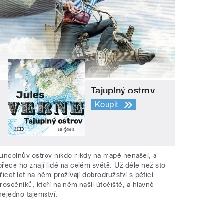
Tajuplný ostrov
Koupit
Lincolnův ostrov nikdo nikdy na mapě nenašel, a
přece ho znají lidé na celém světě. Už déle než sto
třicet let na něm prožívají dobrodružství s pěticí
trosečníků, kteří na něm našli útočiště, a hlavně
nejedno tajemství.