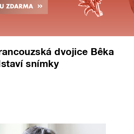
rancouzská dvojice Bêka
dstaví snímky