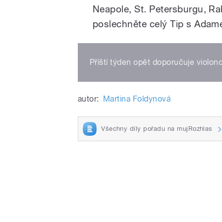
Neapole, St. Petersburgu, Rab
poslechněte celý Tip s Ada
Příští týden opět doporučuje violonc
autor:
Martina Foldynová
Všechny díly pořadu na mujRozhlas