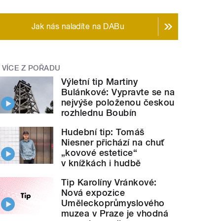
Jak nás naladíte na DABu
VÍCE Z POŘADU
Výletní tip Martiny
Bulánkové: Vypravte se na
nejvýše položenou českou
rozhlednu Boubín
Hudební tip: Tomáš
Niesner přichází na chuť
„kovové estetice“
v knížkách i hudbě
Tip Karolíny Vránkové:
Nová expozice
Uměleckoprůmyslového
muzea v Praze je vhodná