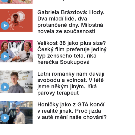
Gabriela Brázdová: Hody.
Dva mladí lidé, dva
protančené dny. Milostná
novela ze současnosti
Velikost 38 jako plus size?
Český film preferuje jediný
typ ženského těla, říká
herečka Soukupová
Letní románky nám dávají
svobodu a volnost. V létě
jsme někým jiným, říká
párový terapeut
Honičky jako z GTA končí
v realitě jinak. Proč jízda
v autě mění naše chování?