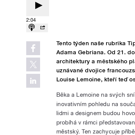
2:04
Tento týden naše rubrika Ti
Adama Gebriana. Od 21. do 
architektury a městského p
uznávané dvojice francouzsk
Louise Lemoine, kteří teď o
Bêka a Lemoine na svých snímc
inovativním pohledu na souča
lidmi a designem budou hovoři
probíhá v rámci představova
městský. Ten zachycuje příbě