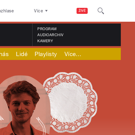
ozhlase
Více
ŽIVĚ
PROGRAM
AUDIOARCHIV
KAMERY
nás
Lidé
Playlisty
Více
…