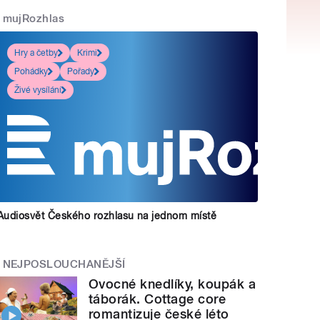
mujRozhlas
Hry a četby
Krimi
Pohádky
Pořady
Živé vysílání
Audiosvět Českého rozhlasu na jednom místě
NEJPOSLOUCHANĚJŠÍ
Ovocné knedlíky, koupák a
táborák. Cottage core
romantizuje české léto