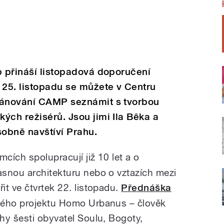
p přináší listopadová doporučení
25. listopadu se můžete v Centru
lánování CAMP seznámit s tvorbou
ých režisérů. Jsou jimi Ila Bêka a
sobně navštíví Prahu.
ích spolupracují již 10 let a o
snou architekturu nebo o vztazích mezi
t ve čtvrtek 22. listopadu.
Přednáška
ného projektu Homo Urbanus – člověk
hy šesti obyvatel Soulu, Bogoty,