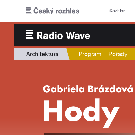
Přejít k hlavnímu obsahu
iRozhlas
Architektura
Program
Pořady