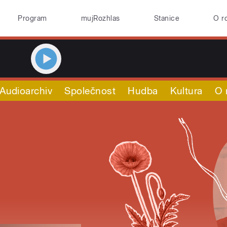
Program
mujRozhlas
Stanice
O r
Audioarchiv
Společnost
Hudba
Kultura
O 