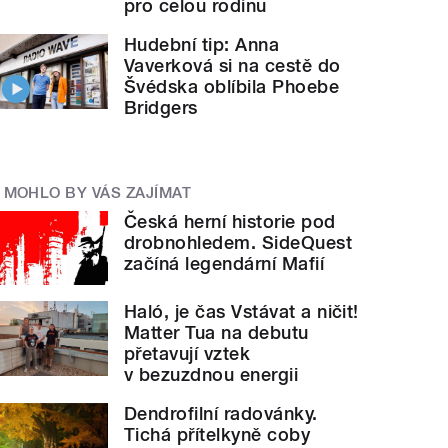
pro celou rodinu
Hudební tip: Anna
Vaverková si na cestě do
Švédska oblíbila Phoebe
Bridgers
MOHLO BY VÁS ZAJÍMAT
Česká herní historie pod
drobnohledem. SideQuest
začíná legendární Mafií
Haló, je čas Vstávat a ničit!
Matter Tua na debutu
přetavují vztek
v bezuzdnou energii
Dendrofilní radovánky.
Tichá přítelkyně coby