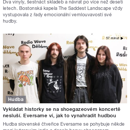
Dva vinyly, šestnáct skladeb a návrat po více než deseti
letech. Bostonská kapela The Saddest Landscape vždy
vystupovala z řady emocionální vemlouvavostí své
hudby.
57 minut
Hudba
Vykládat historky se na shoegazeovém koncertě
nesluší. Eversame ví, jak to vynahradit hudbou
Hudba slovenské čtveřice Eversame se pohybuje někde