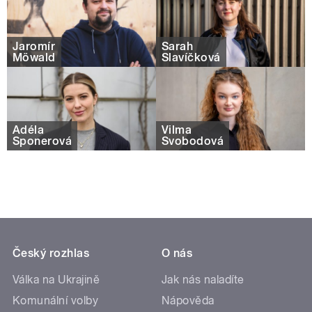
Jaromír
Sarah
Möwald
Slavíčková
Adéla
Vilma
Šponerová
Svobodová
Český rozhlas
O nás
Válka na Ukrajině
Jak nás naladíte
Komunální volby
Nápověda