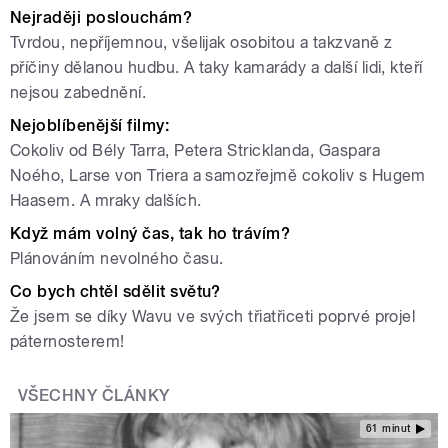
Nejraději poslouchám?
Tvrdou, nepříjemnou, všelijak osobitou a takzvaně z
příčiny dělanou hudbu. A taky kamarády a další lidi, kteří
nejsou zabednění.
Nejoblíbenější filmy:
Cokoliv od Bély Tarra, Petera Stricklanda, Gaspara
Noého, Larse von Triera a samozřejmě cokoliv s Hugem
Haasem. A mraky dalších.
Když mám volný čas, tak ho trávím?
Plánováním nevolného času.
Co bych chtěl sdělit světu?
Že jsem se díky Wavu ve svých třiatřiceti poprvé projel
páternosterem!
VŠECHNY ČLÁNKY
61 minut