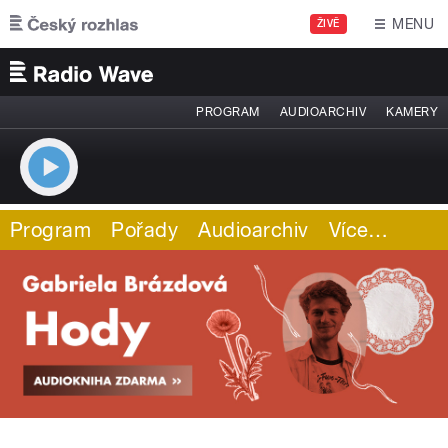
Přejít k hlavnímu obsahu
MENU
ŽIVĚ
PROGRAM
AUDIOARCHIV
KAMERY
Program
Pořady
Audioarchiv
Více
…