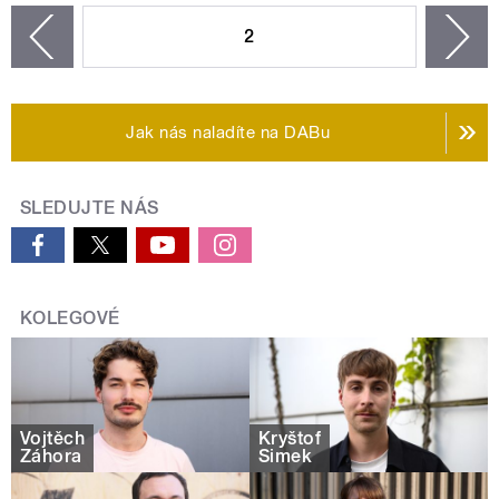
2
n
zí
Jak nás naladíte na DABu
SLEDUJTE NÁS
KOLEGOVÉ
Vojtěch
Kryštof
Záhora
Šimek