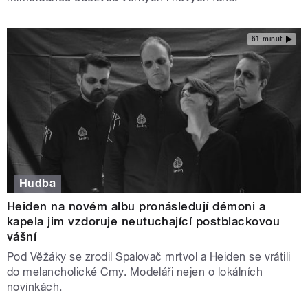
61 minut
Hudba
Heiden na novém albu pronásledují démoni a
kapela jim vzdoruje neutuchající postblackovou
vášní
Pod Věžáky se zrodil Spalovač mrtvol a Heiden se vrátili
do melancholické Cmy. Modeláři nejen o lokálních
novinkách.
STRÁNKY