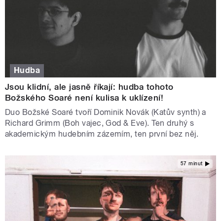
Hudba
Jsou klidní, ale jasně říkají: hudba tohoto
Božského Soaré není kulisa k uklízení!
Duo Božské Soaré tvoří Dominik Novák (Katův synth) a
Richard Grimm (Boh vajec, God & Eve). Ten druhý s
akademickým hudebním zázemím, ten první bez něj.
57 minut