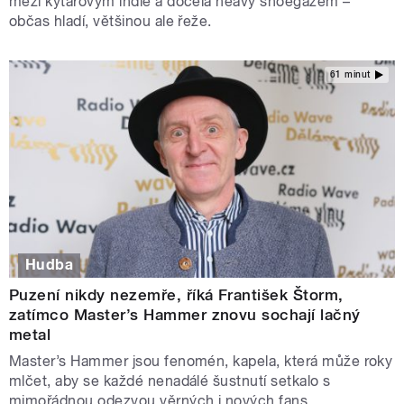
mezi kytarovým indie a docela heavy shoegazem –
občas hladí, většinou ale řeže.
61 minut
Hudba
Puzení nikdy nezemře, říká František Štorm,
zatímco Master’s Hammer znovu sochají lačný
metal
Master’s Hammer jsou fenomén, kapela, která může roky
mlčet, aby se každé nenadálé šustnutí setkalo s
mimořádnou odezvou věrných i nových fans.