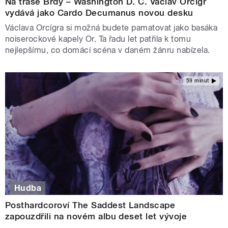
Na trase Brdy – Washington D. C. Václav Orcígr
vydává jako Cardo Decumanus novou desku
Václava Orcígra si možná budete pamatovat jako basáka
noiserockové kapely Or. Ta řadu let patřila k tomu
nejlepšímu, co domácí scéna v daném žánru nabízela.
59 minut
Hudba
Posthardcoroví The Saddest Landscape
zapouzdřili na novém albu deset let vývoje