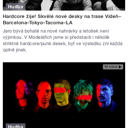
Hudba
Hardcore žije! Skvělé nové desky na trase Vídeň–
Barcelona–Tokyo–Tacoma–LA
Jaro bývá bohaté na nové nahrávky a letošek není
výjimkou. V Modelářích jsme si představili i několik
striktně hardcore/punk desek, byť ve výsledku zní každá
úplně jinak.
59 minut
Hudba