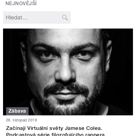
NEJNOVĚJŠÍ
Zábava
26. listopad 2019
Začínají Virtuální světy Jamese Colea.
Podcastová série filozofujícího rappera