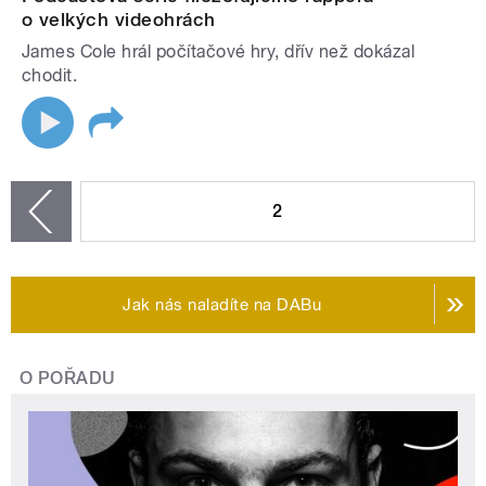
o velkých videohrách
James Cole hrál počítačové hry, dřív než dokázal
chodit.
STRÁNKY
2
zí
Jak nás naladíte na DABu
O POŘADU