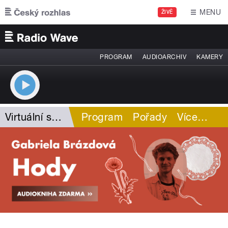
Přejít k hlavnímu obsahu
MENU
ŽIVĚ
PROGRAM
AUDIOARCHIV
KAMERY
Virtuální světy J. Colea
Program
Pořady
Více
…