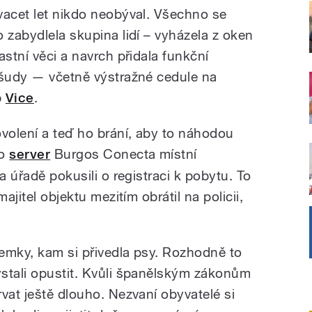
vacet let nikdo neobýval. Všechno se
 zabydlela skupina lidí – vyházela z oken
astní věci a navrch přidala funkční
všudy — včetně výstražné cedule na
b
Vice
.
ovolení a teď ho brání, aby to náhodou
ro
server
Burgos Conecta místní
a úřadě pokusili o registraci k pobytu. To
ajitel objektu mezitím obrátil na policii,
zemky, kam si přivedla psy. Rozhodně to
stali opustit. Kvůli španělským zákonům
vat ještě dlouho. Nezvaní obyvatelé si