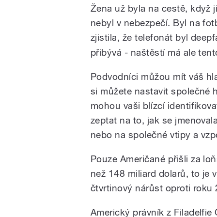
Žena už byla na cestě, když j
nebyl v nebezpečí. Byl na fot
zjistila, že telefonát byl de
přibývá - naštěstí má ale ten
Podvodníci můžou mít váš hla
si můžete nastavit společné h
mohou vaši blízcí identifikov
zeptat na to, jak se jmenoval
nebo na společné vtipy a vz
Pouze Američané přišli za loň
než 148 miliard dolarů, to je v
čtvrtinový nárůst oproti roku
Americký právník z Filadelfi