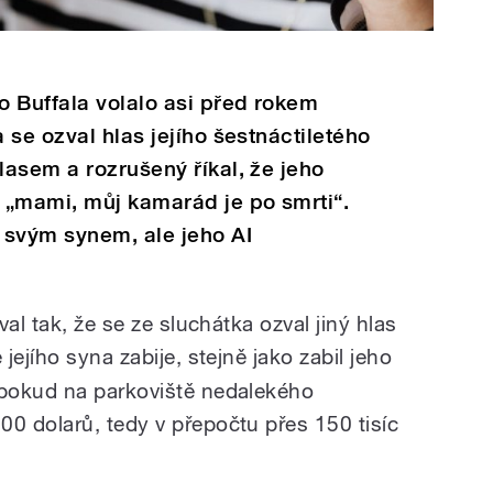
 Buffala volalo asi před rokem
 se ozval hlas jejího šestnáctiletého
asem a rozrušený říkal, že jeho
 „mami, můj kamarád je po smrti“.
 svým synem, ale jeho AI
al tak, že se ze sluchátka ozval jiný hlas
 jejího syna zabije, stejně jako zabil jeho
pokud na parkoviště nedalekého
 dolarů, tedy v přepočtu přes 150 tisíc