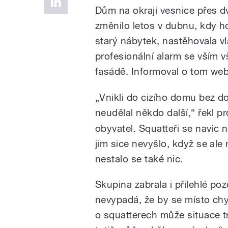
Dům na okraji vesnice přes d
změnilo letos v dubnu, kdy ho
starý nábytek, nastěhovala vl
profesionální alarm se vším 
fasádě. Informoval o tom we
„Vnikli do cizího domu bez d
neudělal někdo další,“ řekl p
obyvatel. Squatteři se navíc n
jim sice nevyšlo, když se ale m
nestalo se také nic.
Skupina zabrala i přilehlé po
nevypadá, že by se místo chy
o squatterech může situace tr