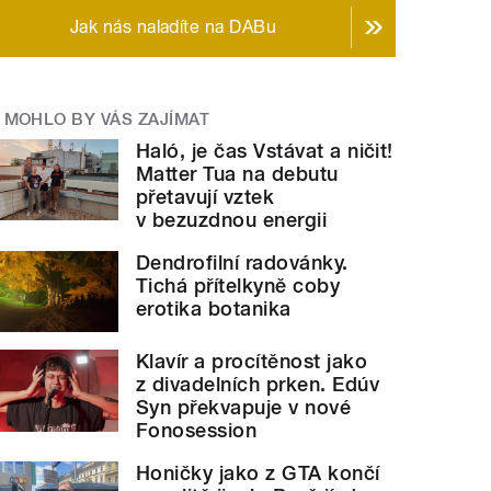
Jak nás naladíte na DABu
MOHLO BY VÁS ZAJÍMAT
Haló, je čas Vstávat a ničit!
Matter Tua na debutu
přetavují vztek
v bezuzdnou energii
Dendrofilní radovánky.
Tichá přítelkyně coby
erotika botanika
Klavír a procítěnost jako
z divadelních prken. Edúv
Syn překvapuje v nové
Fonosession
Honičky jako z GTA končí