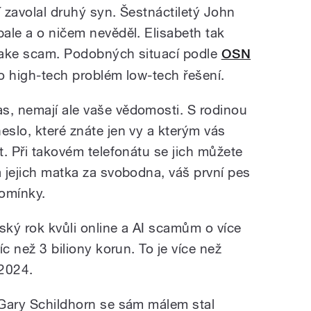
í zavolal druhý syn. Šestnáctiletý John
bale a o ničem nevěděl. Elisabeth tak
epfake scam. Podobných situací podle
OSN
to high-tech problém low-tech řešení.
s, nemají ale vaše vědomosti. S rodinou
eslo, které znáte jen vy a kterým vás
at. Při takovém telefonátu se jich můžete
a jejich matka za svobodna, váš první pes
pomínky.
ský rok kvůli online a AI scamům o více
íc než 3 biliony korun. To je více než
 2024.
e Gary Schildhorn se sám málem stal