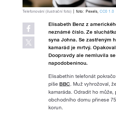
Telefonování (ilustrační foto)
|
foto:
Pexels
,
CC0 1.0
Elisabeth Benz z amerického
neznámé číslo. Ze sluchátka
syna Johna. Se zastřeným hl
kamarád je mrtvý. Opakoval
Doopravdy ale nemluvila se
napodobeninou.
Elisabethin telefonát pokračov
píše
BBC
. Muž vyhrožoval, že
kamaráda. Odradit ho může, 
obchodního domu přinese 7500
korun.