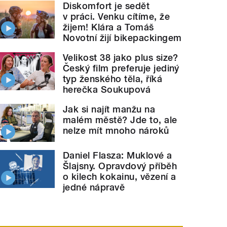
Diskomfort je sedět
v práci. Venku cítíme, že
žijem! Klára a Tomáš
Novotní žijí bikepackingem
Velikost 38 jako plus size?
Český film preferuje jediný
typ ženského těla, říká
herečka Soukupová
Jak si najít manžu na
malém městě? Jde to, ale
nelze mít mnoho nároků
Daniel Flasza: Muklové a
Šlajsny. Opravdový příběh
o kilech kokainu, vězení a
jedné nápravě