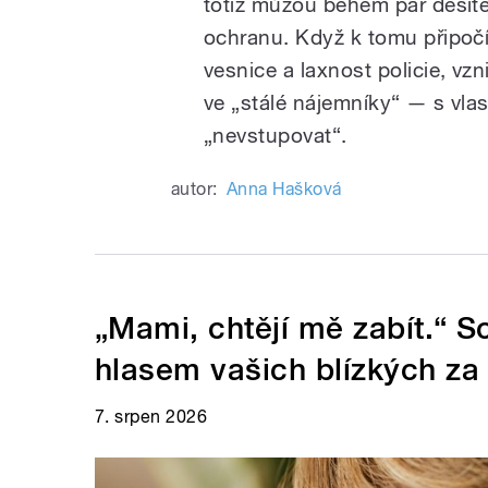
totiž můžou během pár desíte
ochranu. Když k tomu připočí
vesnice a laxnost policie, vz
ve „stálé nájemníky“ — s vla
„nevstupovat“.
autor:
Anna Hašková
„Mami, chtějí mě zabít.“ 
hlasem vašich blízkých za
7. srpen 2026