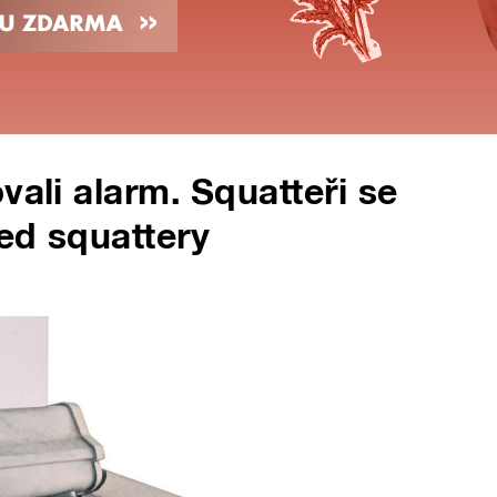
vali alarm. Squatteři se
ed squattery