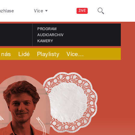
ozhlase
Více
ŽIVĚ
PROGRAM
AUDIOARCHIV
KAMERY
 nás
Lidé
Playlisty
Více
…