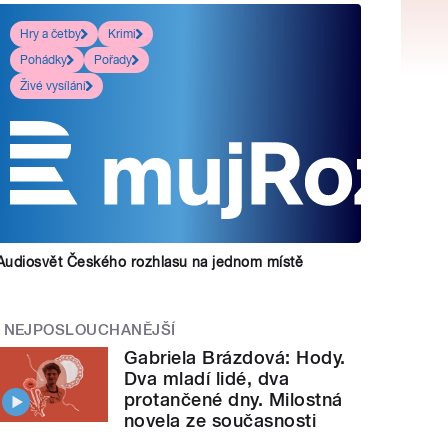
Hry a četby
Krimi
Pohádky
Pořady
Živé vysílání
Audiosvět Českého rozhlasu na jednom místě
NEJPOSLOUCHANĚJŠÍ
Gabriela Brázdová: Hody.
Dva mladí lidé, dva
protančené dny. Milostná
novela ze současnosti