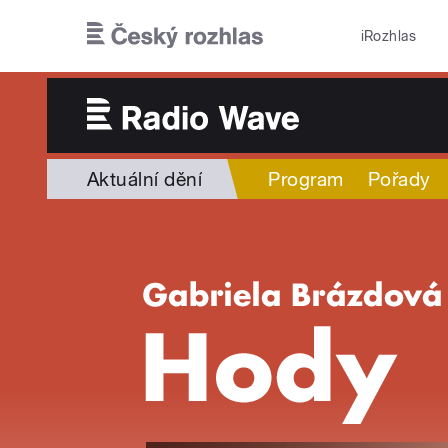
Přejít k hlavnímu obsahu
iRozhlas
Aktuální dění
Program
Pořady