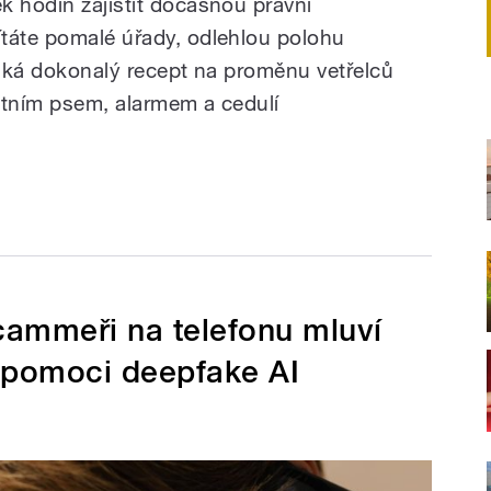
k hodin zajistit dočasnou právní
táte pomalé úřady, odlehlou polohu
niká dokonalý recept na proměnu vetřelců
stním psem, alarmem a cedulí
Scammeři na telefonu mluví
 pomoci deepfake AI