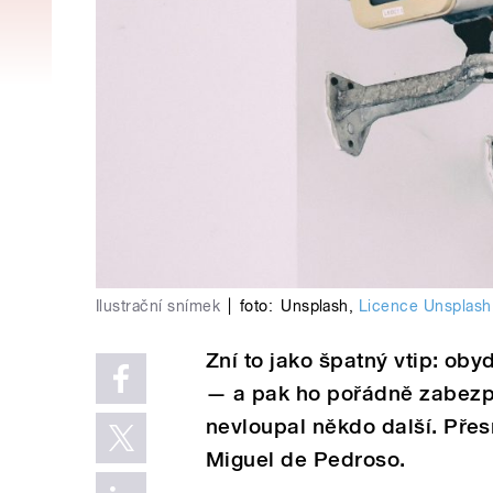
Ilustrační snímek
|
foto:
Unsplash
,
Licence Unsplash
Zní to jako špatný vtip: oby
— a pak ho pořádně zabezp
nevloupal někdo další. Přes
Miguel de Pedroso.