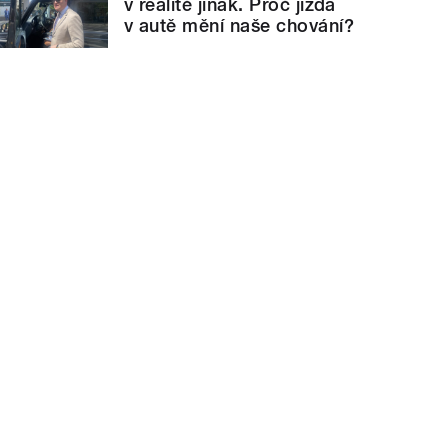
v realitě jinak. Proč jízda
v autě mění naše chování?