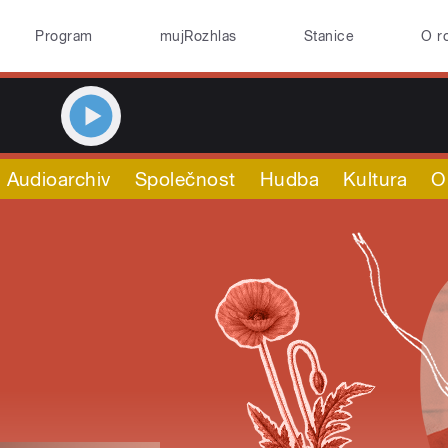
Program
mujRozhlas
Stanice
O r
Audioarchiv
Společnost
Hudba
Kultura
O