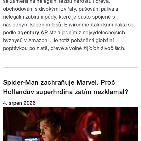
se zaměřili na nelegální těžbu nerostů i dřeva,
obchodování s divokými zvířaty, pašování paliva a
nelegální zabírání půdy, které je často spojené s
následným kácením lesů. Environmentální kriminalita se
podle
agentury AP
stala jedním z nejvýdělečnějších
byznysů v Amazonii. Je totiž poháněná globální
poptávkou po zlatě, dřevě a volně žijících živočiších.
Spider-Man zachraňuje Marvel. Proč
Hollandův superhrdina zatím nezklamal?
4. srpen 2026