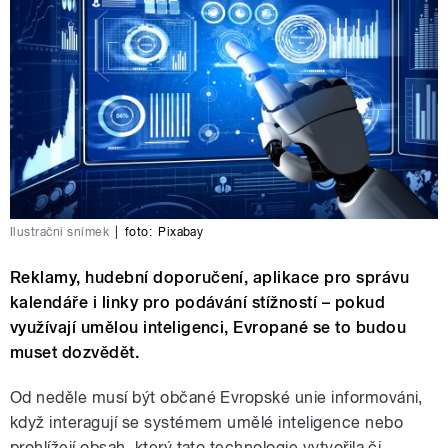
Ilustrační snímek
|
foto:
Pixabay
Reklamy, hudební doporučení, aplikace pro správu
kalendáře i linky pro podávání stížností – pokud
využívají umělou inteligenci, Evropané se to budou
muset dozvědět.
Od neděle musí být občané Evropské unie informováni,
když interagují se systémem umělé inteligence nebo
prohlížejí obsah, který tato technologie vytvořila či