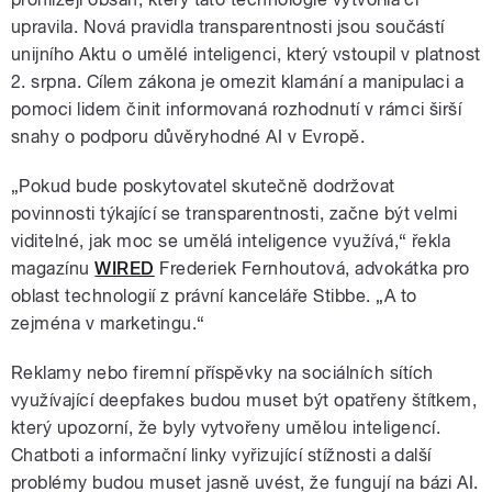
upravila. Nová pravidla transparentnosti jsou součástí
unijního Aktu o umělé inteligenci, který vstoupil v platnost
2. srpna. Cílem zákona je omezit klamání a manipulaci a
pomoci lidem činit informovaná rozhodnutí v rámci širší
snahy o podporu důvěryhodné AI v Evropě.
„Pokud bude poskytovatel skutečně dodržovat
povinnosti týkající se transparentnosti, začne být velmi
viditelné, jak moc se umělá inteligence využívá,“ řekla
magazínu
WIRED
Frederiek Fernhoutová, advokátka pro
oblast technologií z právní kanceláře Stibbe. „A to
zejména v marketingu.“
Reklamy nebo firemní příspěvky na sociálních sítích
využívající deepfakes budou muset být opatřeny štítkem,
který upozorní, že byly vytvořeny umělou inteligencí.
Chatboti a informační linky vyřizující stížnosti a další
problémy budou muset jasně uvést, že fungují na bázi AI.