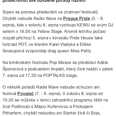
poslechnout své oblíbené pořady naživo!
Srpen se ponese především ve znamení festivalů.
Chybět nebude Radio Wave na
Prague Pride
(3. - 9.
srpna), kde v sobotu 8. srpna vystoupí KEWU se svým DJ
setem v 16.00 na Yellow Stage. Kromě letního počasí
rozpálí příchozí 5. srpna v kinosálu Pride House také
hotcast POT, ve kterém Karel Vladyka a Eliška
Soukupová vyzpovídají drag queen Miss Petty.
Na brněnském festivalu Pop Messe se představí Adéla
Šponerová s podcastem Impakt, který živě natáčí v pátek
7. srpna od 17.30 na POPTALKS stage.
O několik pořadů Radia Wave nebude ochuzen ani
festival
Povaleč
(7. - 9. srpna). V sobotu 8. srpna od
10.30 se můžete v rámci zahradního programu těšit na
živé Podhoubí s Májou Kořenovou a Prokopem
Pithartem, chybět nebudou ani Startér živě či Bojs,