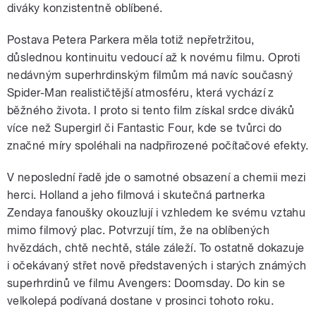
diváky konzistentně oblíbené.
Postava Petera Parkera měla totiž nepřetržitou,
důslednou kontinuitu vedoucí až k novému filmu. Oproti
nedávným superhrdinským filmům má navíc současný
Spider-Man realističtější atmosféru, která vychází z
běžného života. I proto si tento film získal srdce diváků
více než Supergirl či Fantastic Four, kde se tvůrci do
značné míry spoléhali na nadpřirozené počítačové efekty.
V neposlední řadě jde o samotné obsazení a chemii mezi
herci. Holland a jeho filmová i skutečná partnerka
Zendaya fanoušky okouzlují i vzhledem ke svému vztahu
mimo filmový plac. Potvrzují tím, že na oblíbených
hvězdách, chtě nechtě, stále záleží. To ostatně dokazuje
i očekávaný střet nově představených i starých známých
superhrdinů ve filmu Avengers: Doomsday. Do kin se
velkolepá podívaná dostane v prosinci tohoto roku.