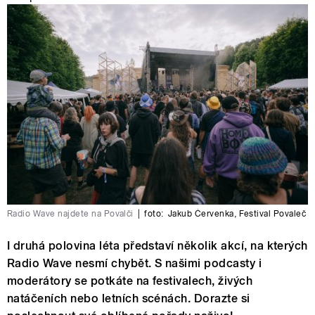
Radio Wave najdete na Povalči
|
foto:
Jakub Červenka
,
Festival Povaleč
I druhá polovina léta představí několik akcí, na kterých
Radio Wave nesmí chybět. S našimi podcasty i
moderátory se potkáte na festivalech, živých
natáčeních nebo letních scénách. Dorazte si