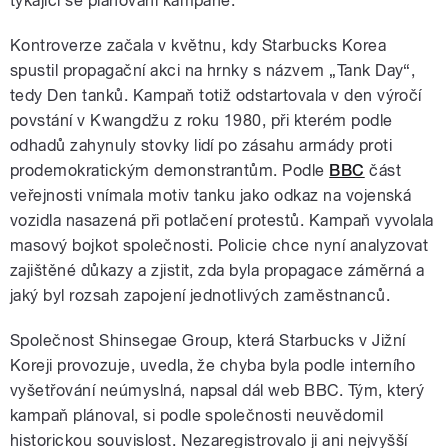
týkající se plánování kampaně.
Kontroverze začala v květnu, kdy Starbucks Korea
spustil propagační akci na hrnky s názvem „Tank Day“,
tedy Den tanků. Kampaň totiž odstartovala v den výročí
povstání v Kwangdžu z roku 1980, při kterém podle
odhadů zahynuly stovky lidí po zásahu armády proti
prodemokratickým demonstrantům. Podle
BBC
část
veřejnosti vnímala motiv tanku jako odkaz na vojenská
vozidla nasazená při potlačení protestů. Kampaň vyvolala
masový bojkot společnosti. Policie chce nyní analyzovat
zajištěné důkazy a zjistit, zda byla propagace záměrná a
jaký byl rozsah zapojení jednotlivých zaměstnanců.
Společnost Shinsegae Group, která Starbucks v Jižní
Koreji provozuje, uvedla, že chyba byla podle interního
vyšetřování neúmyslná, napsal dál web BBC. Tým, který
kampaň plánoval, si podle společnosti neuvědomil
historickou souvislost. Nezaregistrovalo ji ani nejvyšší