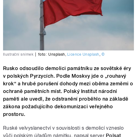
Ilustrační snímek
|
foto:
Unsplash
,
Licence Unsplash
,
©
Rusko odsoudilo demolici památníku ze sovětské éry
v polských Pyrzycích. Podle Moskvy jde o „rouhavý
krok“ a hrubé porušení dohody mezi oběma zeměmi o
ochraně pamětních míst. Polský Institut národní
paměti ale uvedl, že odstranění proběhlo na základě
zákona požadujícího dekomunizaci veřejného
prostoru.
Ruské velvyslanectví v souvislosti s demolicí vzneslo
vůči polským úřadům námitku, napsal server
Polsat