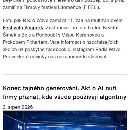
Dejvickém podcastovém létě a o den později, 29. srpna,
zamíří na Filmový festival Litoměřice (FIFELI).
Létu pak Radio Wave zamává 11. září na multižánrovém
Festivalu Vimperk
. Zastupovat ho tam budou Kryštof
Šimek s Bojs a Podhoubí s Májou Kořenovou a
Prokopem Pithartem. Více informací o nadcházejících
akcích už poskytne facebook či instagram Radia Wave.
Pro veškeré novinky nás nezapomeňte sledovat!
Konec tajného generování. Akt o AI nutí
firmy přiznat, kde všude používají algoritmy
3. srpen 2026