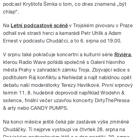
podcast Kryštofa Šimka o tom, co dnes znamená „být
chlap“.
Na
Letní podcastové scéně
v Trojském pivovaru v Praze
odhalí své strasti herci a kamarádi Petr Uhlík a Adam
Ernest v podcastu Chudáčci, a to 6. srpna od 19.00.
V srpnu také pokračuje koncertní a kulturní série
Riviéra
,
kterou Radio Wave pořádá společně s Galerií hlavního
města Prahy v zahradách zámku Troja. Zbývající edice s
podtitulem Ráj konfliktu a Nehledat a najít nabídnou opět
debatu naší moderátorky Terezy Havlíkové. První srpnový
termín 11. 8. hudebně doprovodí například Wodehn &
sxilence, finální večer uzavřou koncerty DirtyThePressa
& arty nebo CANDY PUMPS.
Na konci měsíce ještě čeká pár zastávek výše zmíněné
Chudáčky. Ti nejprve vystoupí ve čtvrtek 28. srpna na