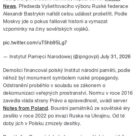
News
. Předseda Vyšetřovacího výboru Ruské federace
Alexandr Bastrykin nařídil celou událost prošetřit. Podle
Moskvy jde o pokus falšovat historii a vymazat
vzpomínky na činy sovětských vojáků.
pic.twitter.com/uT5hb95Lg7
— Instytut Pamięci Narodowej (@ipngovpl)
July 31, 2026
Demolici financoval polský Institut národní paměti, podle
něhož byl monument symbolem ruské propagandy.
Odstranění proběhlo v souladu se zákonem o
dekomunizaci veřejných prostranství. Normu v roce 2016
zavedla vláda strany Právo a spravedlnost, uvádí server
Notes from Poland
. Bourání památníků ze sovětské éry
zesílilo v roce 2022 po invazi Ruska na Ukrajinu. Od té
doby jich v Polsku zmizely desítky.