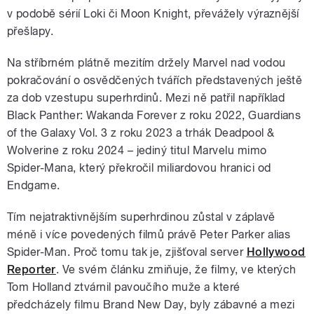
v podobě sérií Loki či Moon Knight, převážely výraznější
přešlapy.
Na stříbrném plátně mezitím držely Marvel nad vodou
pokračování o osvědčených tvářích představených ještě
za dob vzestupu superhrdinů. Mezi ně patřil například
Black Panther: Wakanda Forever z roku 2022, Guardians
of the Galaxy Vol. 3 z roku 2023 a trhák Deadpool &
Wolverine z roku 2024 – jediný titul Marvelu mimo
Spider-Mana, který překročil miliardovou hranici od
Endgame.
Tím nejatraktivnějším superhrdinou zůstal v záplavě
méně i více povedených filmů právě Peter Parker alias
Spider-Man. Proč tomu tak je, zjišťoval server
Hollywood
Reporter
. Ve svém článku zmiňuje, že filmy, ve kterých
Tom Holland ztvárnil pavoučího muže a které
předcházely filmu Brand New Day, byly zábavné a mezi