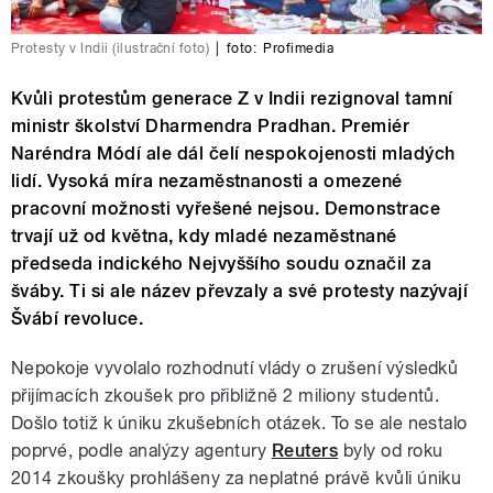
Protesty v Indii (ilustrační foto)
|
foto:
Profimedia
Kvůli protestům generace Z v Indii rezignoval tamní
ministr školství Dharmendra Pradhan. Premiér
Naréndra Módí ale dál čelí nespokojenosti mladých
lidí. Vysoká míra nezaměstnanosti a omezené
pracovní možnosti vyřešené nejsou. Demonstrace
trvají už od května, kdy mladé nezaměstnané
předseda indického Nejvyššího soudu označil za
šváby. Ti si ale název převzaly a své protesty nazývají
Švábí revoluce.
Nepokoje vyvolalo rozhodnutí vlády o zrušení výsledků
přijímacích zkoušek pro přibližně 2 miliony studentů.
Došlo totiž k úniku zkušebních otázek. To se ale nestalo
poprvé, podle analýzy agentury
Reuters
byly od roku
2014 zkoušky prohlášeny za neplatné právě kvůli úniku