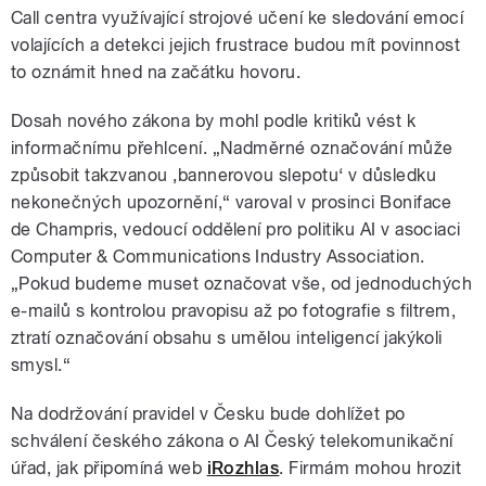
Call centra využívající strojové učení ke sledování emocí
volajících a detekci jejich frustrace budou mít povinnost
to oznámit hned na začátku hovoru.
Dosah nového zákona by mohl podle kritiků vést k
informačnímu přehlcení. „Nadměrné označování může
způsobit takzvanou ‚bannerovou slepotu‘ v důsledku
nekonečných upozornění,“ varoval v prosinci Boniface
de Champris, vedoucí oddělení pro politiku AI v asociaci
Computer & Communications Industry Association.
„Pokud budeme muset označovat vše, od jednoduchých
e-mailů s kontrolou pravopisu až po fotografie s filtrem,
ztratí označování obsahu s umělou inteligencí jakýkoli
smysl.“
Na dodržování pravidel v Česku bude dohlížet po
schválení českého zákona o AI Český telekomunikační
úřad, jak připomíná web
iRozhlas
. Firmám mohou hrozit