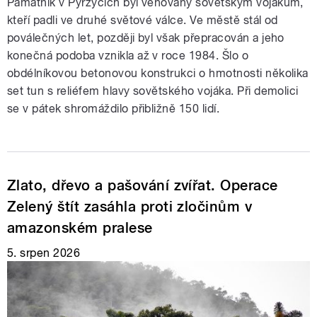
Památník v Pyrzycích byl věnovaný sovětským vojákům,
kteří padli ve druhé světové válce. Ve městě stál od
poválečných let, později byl však přepracován a jeho
konečná podoba vznikla až v roce 1984. Šlo o
obdélníkovou betonovou konstrukci o hmotnosti několika
set tun s reliéfem hlavy sovětského vojáka. Při demolici
se v pátek shromáždilo přibližně 150 lidí.
Zlato, dřevo a pašování zvířat. Operace
Zelený štít zasáhla proti zločinům v
amazonském pralese
5. srpen 2026