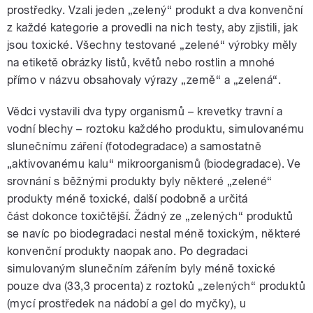
prostředky. Vzali jeden „zelený“ produkt a dva konvenční
z každé kategorie a provedli na nich testy, aby zjistili, jak
jsou toxické. Všechny testované
„zelené“
výrobky měly
na etiketě obrázky listů, květů nebo rostlin a mnohé
přímo v názvu obsahovaly výrazy „země“ a „zelená“.
Vědci vystavili dva typy organismů –⁠ krevetky travní a
vodní blechy –⁠ roztoku každého produktu, simulovanému
slunečnímu záření (fotodegradace) a samostatně
„aktivovanému kalu“ mikroorganismů (biodegradace). Ve
srovnání s běžnými produkty byly některé
„zelené“
produkty méně toxické, další podobně a určitá
část dokonce toxičtější. Žádný ze
„zelených“
produktů
se navíc po biodegradaci nestal méně toxickým, některé
konvenční produkty naopak ano. Po degradaci
simulovaným slunečním zářením byly méně toxické
pouze dva (33,3 procenta) z roztoků
„zelených“
produktů
(mycí prostředek na nádobí a gel do myčky), u