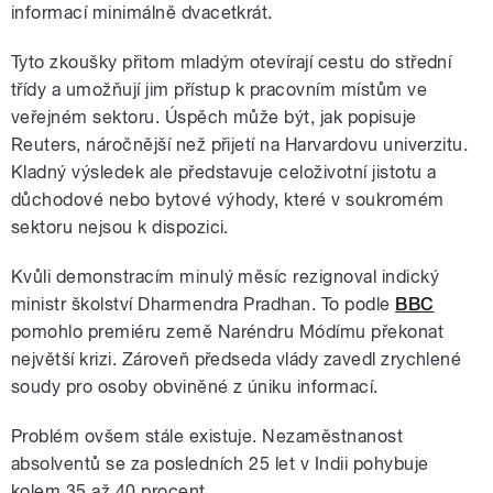
informací minimálně dvacetkrát.
Tyto zkoušky přitom mladým otevírají cestu do střední
třídy a umožňují jim přístup k pracovním místům ve
veřejném sektoru. Úspěch může být, jak popisuje
Reuters, náročnější než přijetí na Harvardovu univerzitu.
Kladný výsledek ale představuje celoživotní jistotu a
důchodové nebo bytové výhody, které v soukromém
sektoru nejsou k dispozici.
Kvůli demonstracím minulý měsíc rezignoval indický
ministr školství Dharmendra Pradhan. To podle
BBC
pomohlo premiéru země Naréndru Módímu překonat
největší krizi. Zároveň předseda vlády zavedl zrychlené
soudy pro osoby obviněné z úniku informací.
Problém ovšem stále existuje. Nezaměstnanost
absolventů se za posledních 25 let v Indii pohybuje
kolem 35 až 40 procent.