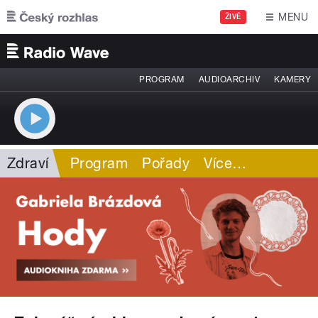
Přejít k hlavnímu obsahu
MENU
ŽIVĚ
PROGRAM
AUDIOARCHIV
KAMERY
Zdraví
Program
Pořady
Více
…