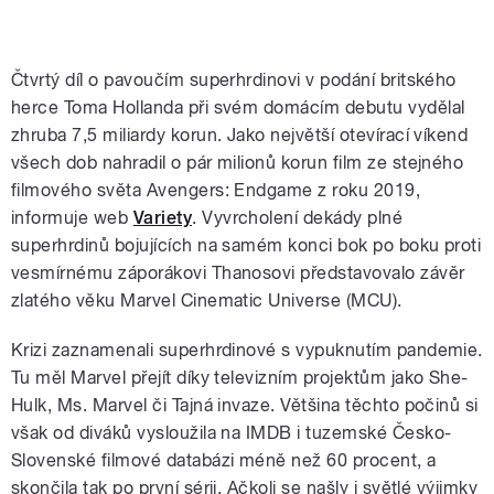
Čtvrtý díl o pavoučím superhrdinovi v podání britského
herce Toma Hollanda při svém domácím debutu vydělal
zhruba 7,5 miliardy korun. Jako největší otevírací víkend
všech dob nahradil o pár milionů korun film ze stejného
filmového světa Avengers: Endgame z roku 2019,
informuje web
Variety
. Vyvrcholení dekády plné
superhrdinů bojujících na samém konci bok po boku proti
vesmírnému záporákovi Thanosovi představovalo závěr
zlatého věku Marvel Cinematic Universe (MCU).
Krizi zaznamenali superhrdinové s vypuknutím pandemie.
Tu měl Marvel přejít díky televizním projektům jako She-
Hulk, Ms. Marvel či Tajná invaze. Většina těchto počinů si
však od diváků vysloužila na IMDB i tuzemské Česko-
Slovenské filmové databázi méně než 60 procent, a
skončila tak po první sérii. Ačkoli se našly i světlé výjimky