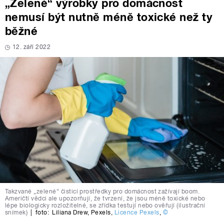
„Zelené“ výrobky pro domácnost
nemusí být nutně méně toxické než ty
běžné
12. září 2022
Takzvané „zelené“ čisticí prostředky pro domácnost zažívají boom.
Američtí vědci ale upozorňují, že tvrzení, že jsou méně toxické nebo
lépe biologicky rozložitelné, se zřídka testují nebo ověřují (ilustrační
snímek)
|
foto:
Liliana Drew
,
Pexels
,
Licence Pexels
,
©