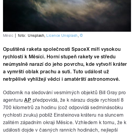
Měsíc
|
foto:
Unsplash
,
Licence Unsplash
,
©
Opuštěná raketa společnosti SpaceX míří vysokou
rychlostí k Měsíci. Horní stupeň rakety ve středu
neúmyslně narazí do jeho povrchu, kde vytvoří kráter
a vymrští oblak prachu a suti. Tuto událost už
netrpělivě vyhlížejí vědci i amatérští astronomové.
Odborník na sledování vesmírných objektů Bill Gray pro
agenturu
AP
předpovídá, že k nárazu dojde rychlostí 8
700 kilometrů za hodinu (což odpovídá sedminásobku
rychlosti zvuku) poblíž Einsteinova kráteru na sluncem
zalitém západním okraji Měsíce. Vzhledem k tomu, že k
události dojde v časných ranních hodinách, nejlepší