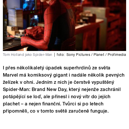
Tom Holland jako Spider-Man
|
foto:
Sony Pictures / Planet / Profimedia
I přes několikaletý úpadek superhrdinů ze světa
Marvel má komiksový gigant i nadále několik pevných
želízek v ohni. Jedním z nich je čerstvě vypuštěný
Spider-Man: Brand New Day, který nejenže zachránil
potápějící se loď, ale přinesl i nový vítr do jejích
plachet – a nejen finanční. Tvůrci si po letech
připomněli, co v tomto světě zaručeně funguje.