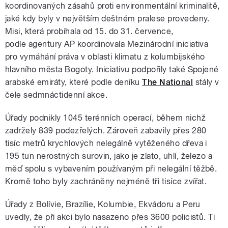
koordinovaných zásahů proti environmentální kriminalitě,
jaké kdy byly v největším deštném pralese provedeny.
Misi, která probíhala od 15. do 31. července,
podle agentury AP koordinovala Mezinárodní iniciativa
pro vymáhání práva v oblasti klimatu z kolumbijského
hlavního města Bogoty. Iniciativu podpořily také Spojené
arabské emiráty, které podle deníku
The National
stály v
čele sedmnáctidenní akce.
Úřady podnikly 1045 terénních operací, během nichž
zadržely 839 podezřelých. Zároveň zabavily přes 280
tisíc metrů krychlových nelegálně vytěženého dřeva i
195 tun nerostných surovin, jako je zlato, uhlí, železo a
měď spolu s vybavením používaným při nelegální těžbě.
Kromě toho byly zachráněny nejméně tři tisíce zvířat.
Úřady z Bolívie, Brazílie, Kolumbie, Ekvádoru a Peru
uvedly, že při akci bylo nasazeno přes 3600 policistů. Ti