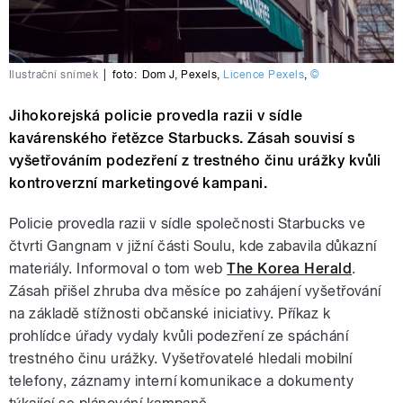
Ilustrační snímek
|
foto:
Dom J
,
Pexels
,
Licence Pexels
,
©
Jihokorejská policie provedla razii v sídle
kavárenského řetězce Starbucks. Zásah souvisí s
vyšetřováním podezření z trestného činu urážky kvůli
kontroverzní marketingové kampani.
Policie provedla razii v sídle společnosti Starbucks ve
čtvrti Gangnam v jižní části Soulu, kde zabavila důkazní
materiály. Informoval o tom web
The Korea Herald
.
Zásah přišel zhruba dva měsíce po zahájení vyšetřování
na základě stížnosti občanské iniciativy. Příkaz k
prohlídce úřady vydaly kvůli podezření ze spáchání
trestného činu urážky. Vyšetřovatelé hledali mobilní
telefony, záznamy interní komunikace a dokumenty