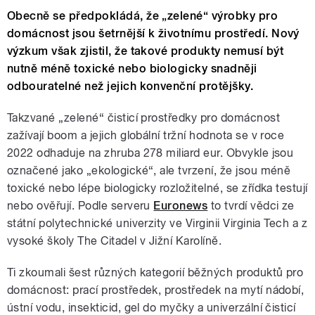
Obecně se předpokládá, že „zelené“ výrobky pro
domácnost jsou šetrnější k životnímu prostředí. Nový
výzkum však zjistil, že takové produkty nemusí být
nutně méně toxické nebo biologicky snadněji
odbouratelné než jejich konvenční protějšky.
Takzvané „zelené“ čisticí prostředky pro domácnost
zažívají boom a jejich globální tržní hodnota se v roce
2022 odhaduje na zhruba 278 miliard eur. Obvykle jsou
označené jako „ekologické“, ale tvrzení, že jsou méně
toxické nebo lépe biologicky rozložitelné, se zřídka testují
nebo ověřují. Podle serveru
Euronews
to tvrdí vědci ze
státní polytechnické univerzity ve Virginii Virginia Tech a z
vysoké školy The Citadel v Jižní Karolíně.
Ti zkoumali šest různých kategorií běžných produktů pro
domácnost: prací prostředek, prostředek na mytí nádobí,
ústní vodu, insekticid, gel do myčky a univerzální čisticí