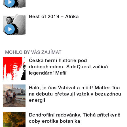
Best of 2019 – Afrika
MOHLO BY VÁS ZAJÍMAT
Česká herní historie pod
drobnohledem. SideQuest začíná
legendární Mafií
Haló, je čas Vstávat a ničit! Matter Tua
na debutu přetavují vztek v bezuzdnou
energii
Dendrofilní radovánky. Tichá přítelkyně
coby erotika botanika