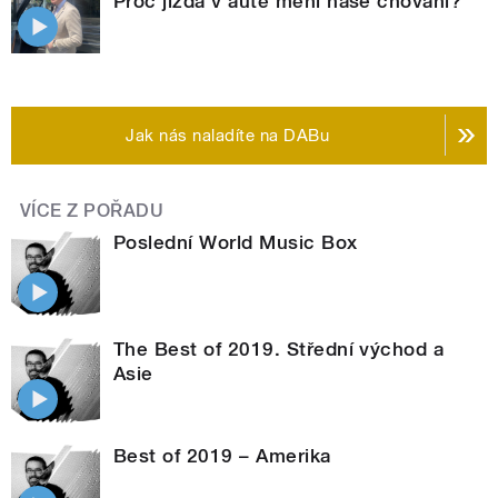
Proč jízda v autě mění naše chování?
Jak nás naladíte na DABu
VÍCE Z POŘADU
Poslední World Music Box
The Best of 2019. Střední východ a
Asie
Best of 2019 – Amerika