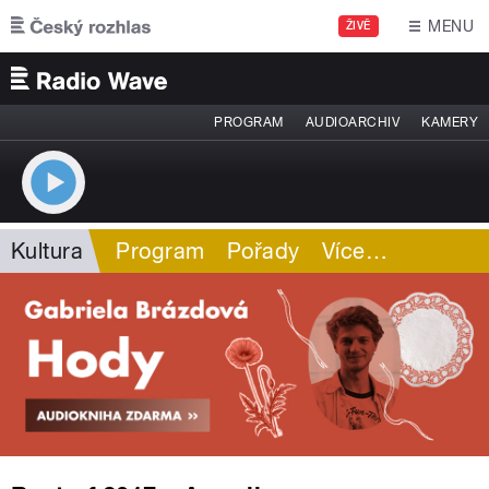
Přejít k hlavnímu obsahu
MENU
ŽIVĚ
PROGRAM
AUDIOARCHIV
KAMERY
Kultura
Program
Pořady
Více
…