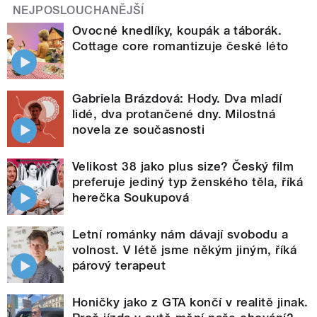
NEJPOSLOUCHANĚJŠÍ
Ovocné knedlíky, koupák a táborák.
Cottage core romantizuje české léto
Gabriela Brázdová: Hody. Dva mladí
lidé, dva protančené dny. Milostná
novela ze současnosti
Velikost 38 jako plus size? Český film
preferuje jediný typ ženského těla, říká
herečka Soukupová
Letní románky nám dávají svobodu a
volnost. V létě jsme někým jiným, říká
párový terapeut
Honičky jako z GTA končí v realitě jinak.