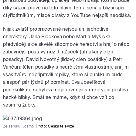
příležitosti podvádějí, uplácejí nebo fňukají. Kosmo bude
díky sázce právě na toto hlavní téma seriálu bližší spíš
čtyřicátníkům, mladé diváky z YouTube nejspíš neodláká.
Nijak zvlášť propracované nejsou ani jednotlivé
charaktery. Jana Plodková nebo Martin Myšička
předvádějí sice skvělé sitcomové herectví a hrají o něco
zábavnější postavy než Jiří Žáček (ufňukaný člen
posádky), David Novotný (lidový člen posádky) a Petr
Vančura (člen posádky s neurčitými vlastnostmi), ani jim
však tvůrci nepřipravili repliky, které si publikum bude
alespoň pár týdnů připomínat. Eva Josefíková
poněkolikáté schytává nejotravnější stereotypní postavu
hezké blbky. Smát se máme, když si chce vzít do
vesmíru žabky.
Ze seriálu Kosmo
|
foto: Česká televize