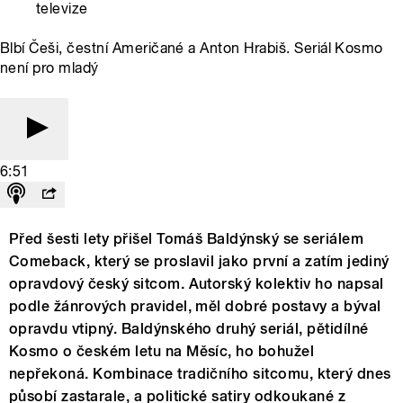
televize
Blbí Češi, čestní Američané a Anton Hrabiš. Seriál Kosmo
není pro mladý
6:51
Před šesti lety přišel Tomáš Baldýnský se seriálem
Comeback, který se proslavil jako první a zatím jediný
opravdový český sitcom. Autorský kolektiv ho napsal
podle žánrových pravidel, měl dobré postavy a býval
opravdu vtipný. Baldýnského druhý seriál, pětidílné
Kosmo o českém letu na Měsíc, ho bohužel
nepřekoná. Kombinace tradičního sitcomu, který dnes
působí zastarale, a politické satiry odkoukané z