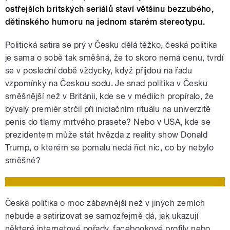
ostřejších britských seriálů staví většinu bezzubého,
dětinského humoru na jednom starém stereotypu.
Politická satira se prý v Česku dělá těžko, česká politika
je sama o sobě tak směšná, že to skoro nemá cenu, tvrdí
se v poslední době vždycky, když přijdou na řadu
vzpomínky na Českou sodu. Je snad politika v Česku
směšnější než v Británii, kde se v médiích propíralo, že
bývalý premiér strčil při iniciačním rituálu na univerzitě
penis do tlamy mrtvého prasete? Nebo v USA, kde se
prezidentem může stát hvězda z reality show Donald
Trump, o kterém se pomalu nedá říct nic, co by nebylo
směšné?
Česká politika o moc zábavnější než v jiných zemích
nebude a satirizovat se samozřejmě dá, jak ukazují
některé internetové pořady, facebookové profily nebo