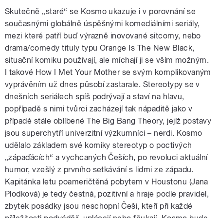
Skutečně „staré“ se Kosmo ukazuje i v porovnání se
současnými globálně úspěšnými komediálními seriály,
mezi které patří buď výrazně inovované sitcomy, nebo
drama/comedy tituly typu Orange Is The New Black,
situační komiku používají, ale míchají ji se vším možným.
I takové How I Met Your Mother se svým komplikovaným
vyprávěním už dnes působí zastarale. Stereotypy se v
dnešních seriálech spíš podrývají a staví na hlavu,
popřípadě s nimi tvůrci zacházejí tak nápaditě jako v
případě stále oblíbené The Big Bang Theory, jejíž postavy
jsou superchytří univerzitní výzkumníci – nerdi. Kosmo
udělalo základem své komiky stereotyp o poctivých
„zápaďácích“ a vychcaných Češích, po revoluci aktuální
humor, vzešlý z prvního setkávání s lidmi ze západu.
Kapitánka letu poameričtěná pobytem v Houstonu (Jana
Plodková) je tedy čestná, pozitivní a hraje podle pravidel,
zbytek posádky jsou neschopní Češi, kteří při každé