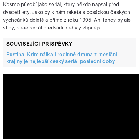
Kosmo působí jako seriál, který někdo napsal před
dvaceti lety. Jako by k nám raketa s posádkou českých
vychcánků doletěla přímo z roku 1995. Ani tehdy by ale
vtipy, které seriál předvádí, nebyly vtipnější.
SOUVISEJÍCÍ PŘÍSPĚVKY
Pustina. Kriminálka i rodinné drama z měsíční
krajiny je nejlepší český seriál poslední doby