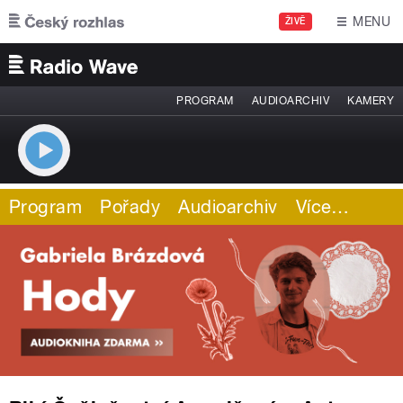
Přejít k hlavnímu obsahu
MENU
ŽIVĚ
PROGRAM
AUDIOARCHIV
KAMERY
Program
Pořady
Audioarchiv
Více
…