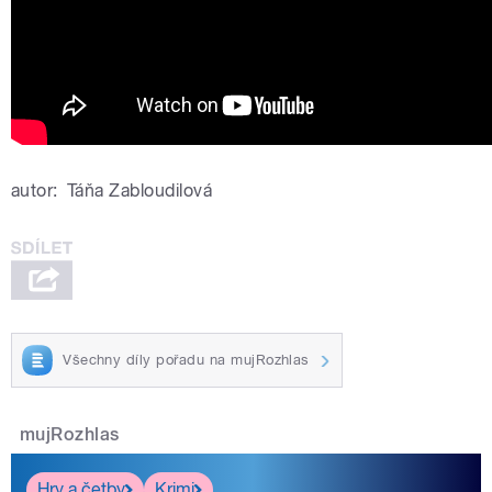
autor:
Táňa Zabloudilová
Všechny díly pořadu na mujRozhlas
mujRozhlas
Hry a četby
Krimi