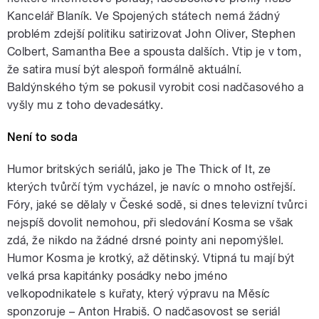
Kancelář Blaník. Ve Spojených státech nemá žádný
problém zdejší politiku satirizovat John Oliver, Stephen
Colbert, Samantha Bee a spousta dalších. Vtip je v tom,
že satira musí být alespoň formálně aktuální.
Baldýnského tým se pokusil vyrobit cosi nadčasového a
vyšly mu z toho devadesátky.
Není to soda
Humor britských seriálů, jako je The Thick of It, ze
kterých tvůrčí tým vycházel, je navíc o mnoho ostřejší.
Fóry, jaké se dělaly v České sodě, si dnes televizní tvůrci
nejspíš dovolit nemohou, při sledování Kosma se však
zdá, že nikdo na žádné drsné pointy ani nepomýšlel.
Humor Kosma je krotký, až dětinský. Vtipná tu mají být
velká prsa kapitánky posádky nebo jméno
velkopodnikatele s kuřaty, který výpravu na Měsíc
sponzoruje – Anton Hrabiš. O nadčasovost se seriál