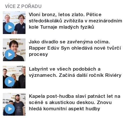
VÍCE Z POŘADU
Vloni bronz, letos zlato. Pětice
středoškoláků zvítězila v mezinárodním
kole Turnaje mladých fyziků
Jako divadlo se zavřenýma očima.
Rapper Edúv Syn ohledává nové tvůrčí
procesy
Labyrint ve všech podobách a
významech. Začíná další ročník Riviéry
Kapela post-hudba slaví patnáct let na
scéně s akustickou deskou. Znovu
hledá komunitní aspekt hudby