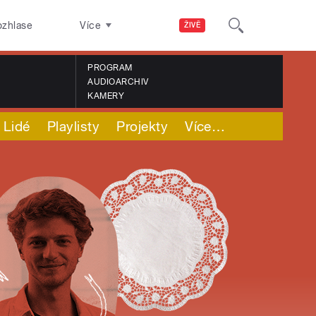
ozhlase
Více
ŽIVĚ
PROGRAM
AUDIOARCHIV
KAMERY
Lidé
Playlisty
Projekty
Více
…