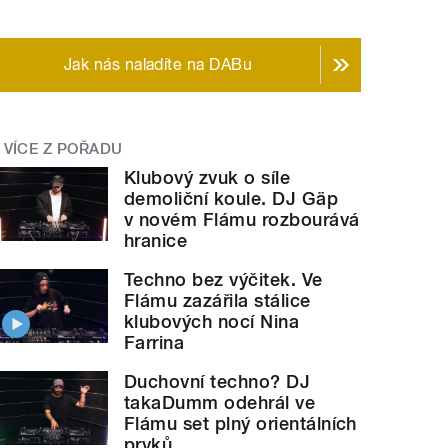
Jak nás naladíte na DABu
VÍCE Z POŘADU
Klubový zvuk o síle
demoliční koule. DJ Gäp
v novém Flámu rozbourává
hranice
Techno bez výčitek. Ve
Flámu zazářila stálice
klubových nocí Nina
Farrina
Duchovní techno? DJ
takaDumm odehrál ve
Flámu set plný orientálních
prvků