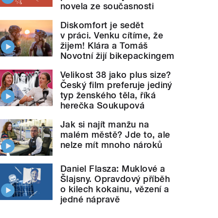
novela ze současnosti
Diskomfort je sedět
v práci. Venku cítíme, že
žijem! Klára a Tomáš
Novotní žijí bikepackingem
Velikost 38 jako plus size?
Český film preferuje jediný
typ ženského těla, říká
herečka Soukupová
Jak si najít manžu na
malém městě? Jde to, ale
nelze mít mnoho nároků
Daniel Flasza: Muklové a
Šlajsny. Opravdový příběh
o kilech kokainu, vězení a
jedné nápravě