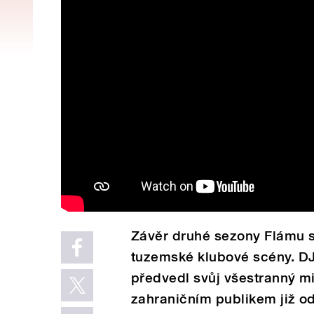
Závěr druhé sezony Flámu s
tuzemské klubové scény. DJ
předvedl svůj všestranný mi
zahraničním publikem již o