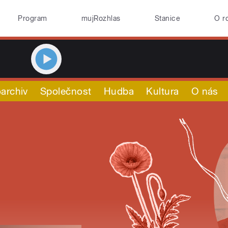
Program
mujRozhlas
Stanice
O r
archiv
Společnost
Hudba
Kultura
O nás