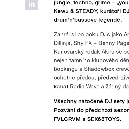
jungle, techno, grime – „you
Kewu & STEADY, kurátoři DJ
drum’n’bassové legendě.
Zahrál si po boku DJs jako An
Dillinja, Shy FX + Benny Pa
Karlovarský rodák Akira se p
nejen tamního klubového dění
bookingu a Shadowbox crew. 
ochotně předou, předvedl živ
kanál
Radia Wave a žádný da
Všechny natočené DJ sety j
Pozvání do předchozí sezony
FVLCRVM a SEX66TOYS.