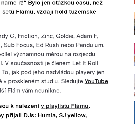
 name it!“ Bylo jen otázkou času, než
 setů Flámu, vzdají hold tuzemské
dy C, Friction, Zinc, Goldie, Adam F,
ge, Sub Focus, Ed Rush nebo Pendulum.
odílel významnou měrou na rozjezdu
. V současnosti je členem Let It Roll
To, jak pod jeho nadvládou playery jen
ě v proskleném studiu. Sledujte
YouTube
lší Flám vám neunikne.
sou k nalezení
v playlistu Flámu
.
 přijali DJs: Humla, SJ yellow,