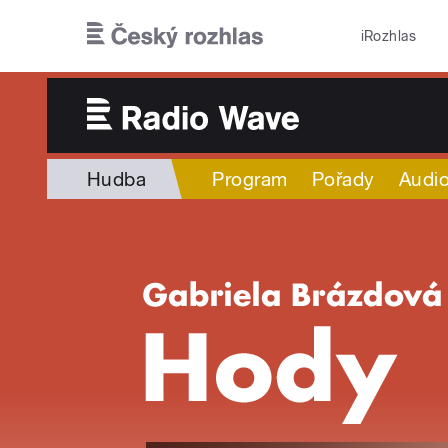
Přejít k hlavnímu obsahu
iRozhlas
Hudba
Program
Pořady
Audio