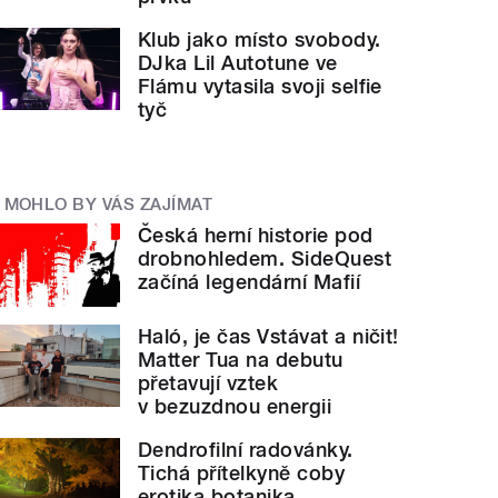
Klub jako místo svobody.
DJka Lil Autotune ve
Flámu vytasila svoji selfie
tyč
MOHLO BY VÁS ZAJÍMAT
Česká herní historie pod
drobnohledem. SideQuest
začíná legendární Mafií
Haló, je čas Vstávat a ničit!
Matter Tua na debutu
přetavují vztek
v bezuzdnou energii
Dendrofilní radovánky.
Tichá přítelkyně coby
erotika botanika