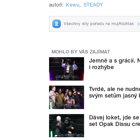
autoři:
Kewu
,
STEADY
Všechny díly pořadu na mujRozhlas
MOHLO BY VÁS ZAJÍMAT
Jemně a s grácií. 
i rozhýbe
Tvrdé, ale ne nud
svým setům jasný k
Dávej loket, jde s
set Opak Dissu cr