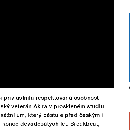
i přivlastnila respektovaná osobnost
ský veterán Akira v proskleném studiu
xážní um, který pěstuje před českým i
d konce devadesátých let. Breakbeat,