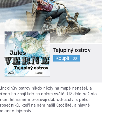
Tajuplný ostrov
Koupit
Lincolnův ostrov nikdo nikdy na mapě nenašel, a
přece ho znají lidé na celém světě. Už déle než sto
třicet let na něm prožívají dobrodružství s pěticí
trosečníků, kteří na něm našli útočiště, a hlavně
nejedno tajemství.