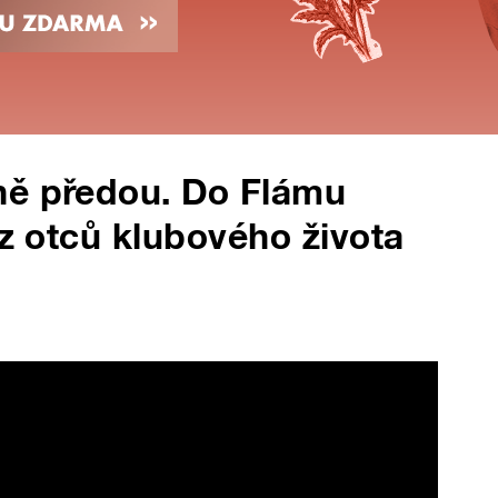
ně předou. Do Flámu
 z otců klubového života