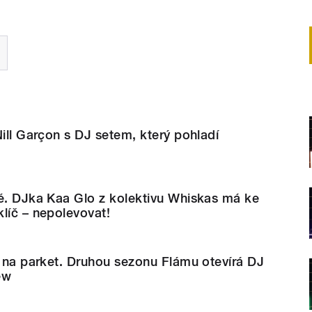
Nill Garçon s DJ setem, který pohladí
né. DJka Kaa Glo z kolektivu Whiskas má ke
líč – nepolevovat!
e na parket. Druhou sezonu Flámu otevírá DJ
ew