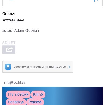
Lampou
Play /
Lampou
Rozhovor s architektem Radkem
Odkaz:
www.rala.cz
autor:
Adam Gebrian
pause
Všechny díly pořadu na mujRozhlas
mujRozhlas
Hry a četby
Krimi
Pohádky
Pořady