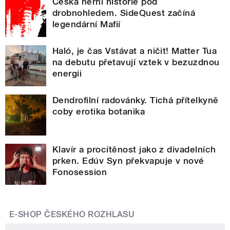
Česká herní historie pod
drobnohledem. SideQuest začíná
legendární Mafií
Haló, je čas Vstávat a ničit! Matter Tua
na debutu přetavují vztek v bezuzdnou
energii
Dendrofilní radovánky. Tichá přítelkyně
coby erotika botanika
Klavír a procítěnost jako z divadelních
prken. Edúv Syn překvapuje v nové
Fonosession
E-SHOP ČESKÉHO ROZHLASU