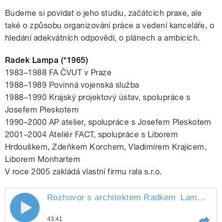
Budeme si povídat o jeho studiu, začátcích praxe, ale
také o způsobu organizování práce a vedení kanceláře, o
hledání adekvátních odpovědí, o plánech a ambicích.
Radek Lampa (*1965)
1983–1988 FA ČVUT v Praze
1988–1989 Povinná vojenská služba
1988–1990 Krajský projektový ústav, spolupráce s
Josefem Pleskotem
1990–2000 AP atelier, spolupráce s Josefem Pleskotem
2001–2004 Ateliér FACT, spolupráce s Liborem
Hrdouškem, Zdeňkem Korchem, Vladimírem Krajícem,
Liborem Monhartem
V roce 2005 zakládá vlastní firmu rala s.r.o.
Rozhovor s architektem Radkem
Lampou
" 
Rozhovor s architektem Radkem
43:41