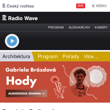
Přejít k hlavnímu obsahu
MENU
ŽIVĚ
PROGRAM
AUDIOARCHIV
KAMERY
Architektura
Program
Pořady
Více
…