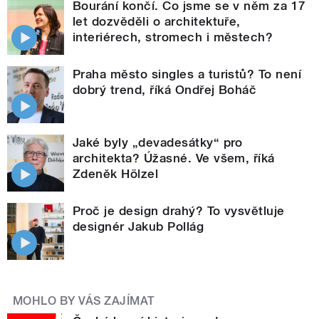
Bourání končí. Co jsme se v něm za 17
let dozvěděli o architektuře,
interiérech, stromech i městech?
Praha město singles a turistů? To není
dobrý trend, říká Ondřej Boháč
Jaké byly „devadesátky“ pro
architekta? Úžasné. Ve všem, říká
Zdeněk Hölzel
Proč je design drahý? To vysvětluje
designér Jakub Pollág
MOHLO BY VÁS ZAJÍMAT