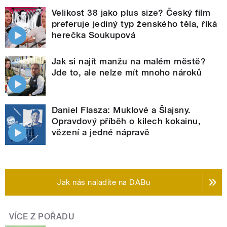
Velikost 38 jako plus size? Český film
preferuje jediný typ ženského těla, říká
herečka Soukupová
Jak si najít manžu na malém městě?
Jde to, ale nelze mít mnoho nároků
Daniel Flasza: Muklové a Šlajsny.
Opravdový příběh o kilech kokainu,
vězení a jedné nápravě
Jak nás naladíte na DABu
VÍCE Z POŘADU