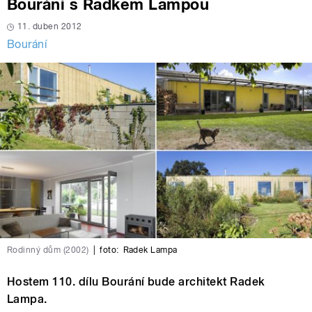
Bourání s Radkem Lampou
11. duben 2012
Bourání
Rodinný dům (2002)
|
foto:
Radek Lampa
Hostem 110. dílu Bourání bude architekt Radek
Lampa.