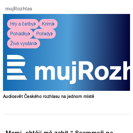
mujRozhlas
Hry a četby
Krimi
Pohádky
Pořady
Živé vysílání
Audiosvět Českého rozhlasu na jednom místě