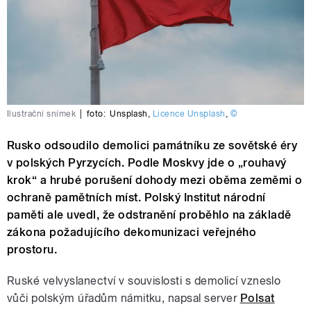
Ilustrační snímek
|
foto:
Unsplash
,
Licence Unsplash
,
©
Rusko odsoudilo demolici památníku ze sovětské éry
v polských Pyrzycích. Podle Moskvy jde o „rouhavý
krok“ a hrubé porušení dohody mezi oběma zeměmi o
ochraně pamětních míst. Polský Institut národní
paměti ale uvedl, že odstranění proběhlo na základě
zákona požadujícího dekomunizaci veřejného
prostoru.
Ruské velvyslanectví v souvislosti s demolicí vzneslo
vůči polským úřadům námitku, napsal server
Polsat