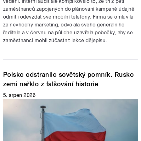
vedení. Interní audit ale komplikovalo to, že tři z pěti
zaměstnanců zapojených do plánování kampaně údajně
odmítli odevzdat své mobilní telefony. Firma se omluvila
za nevhodný marketing, odvolala svého generálního
ředitele a v červnu na půl dne uzavřela pobočky, aby se
zaměstnanci mohli zúčastnit lekce dějepisu.
Polsko odstranilo sovětský pomník. Rusko
zemi nařklo z falšování historie
5. srpen 2026