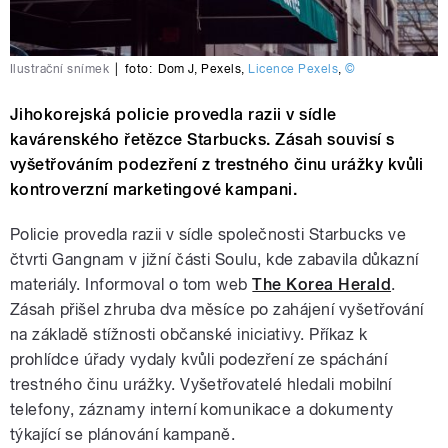
Ilustrační snímek
|
foto:
Dom J
,
Pexels
,
Licence Pexels
,
©
Jihokorejská policie provedla razii v sídle
kavárenského řetězce Starbucks. Zásah souvisí s
vyšetřováním podezření z trestného činu urážky kvůli
kontroverzní marketingové kampani.
Policie provedla razii v sídle společnosti Starbucks ve
čtvrti Gangnam v jižní části Soulu, kde zabavila důkazní
materiály. Informoval o tom web
The Korea Herald
.
Zásah přišel zhruba dva měsíce po zahájení vyšetřování
na základě stížnosti občanské iniciativy. Příkaz k
prohlídce úřady vydaly kvůli podezření ze spáchání
trestného činu urážky. Vyšetřovatelé hledali mobilní
telefony, záznamy interní komunikace a dokumenty
týkající se plánování kampaně.