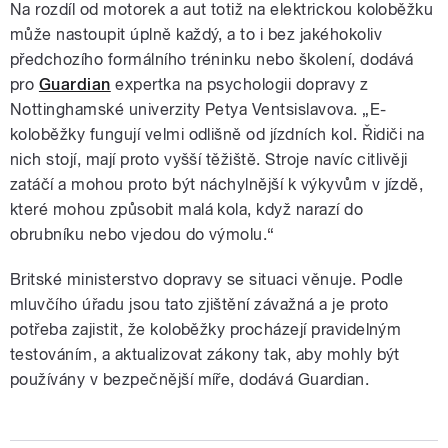
Na rozdíl od motorek a aut totiž na elektrickou koloběžku
může nastoupit úplně každý, a to i bez jakéhokoliv
předchozího formálního tréninku nebo školení, dodává
pro
Guardian
expertka na psychologii dopravy z
Nottinghamské univerzity Petya Ventsislavova. „E-
koloběžky fungují velmi odlišně od jízdních kol. Řidiči na
nich stojí, mají proto vyšší těžiště. Stroje navíc citlivěji
zatáčí a mohou proto být náchylnější k výkyvům v jízdě,
které mohou způsobit malá kola, když narazí do
obrubníku nebo vjedou do výmolu.“
Britské ministerstvo dopravy se situaci věnuje. Podle
mluvčího úřadu jsou tato zjištění závažná a je proto
potřeba zajistit, že koloběžky procházejí pravidelným
testováním, a aktualizovat zákony tak, aby mohly být
používány v bezpečnější míře, dodává Guardian.