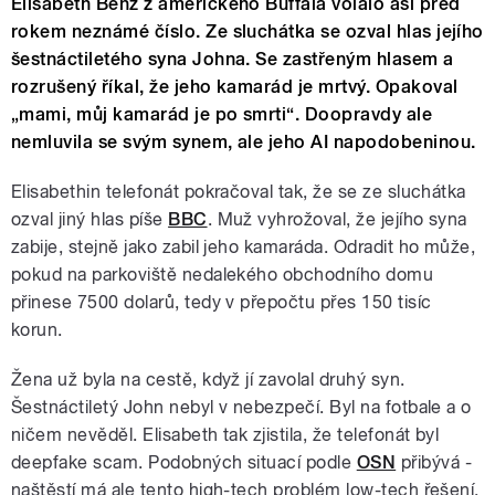
Elisabeth Benz z amerického Buffala volalo asi před
rokem neznámé číslo. Ze sluchátka se ozval hlas jejího
šestnáctiletého syna Johna. Se zastřeným hlasem a
rozrušený říkal, že jeho kamarád je mrtvý. Opakoval
„mami, můj kamarád je po smrti“. Doopravdy ale
nemluvila se svým synem, ale jeho AI napodobeninou.
Elisabethin telefonát pokračoval tak, že se ze sluchátka
ozval jiný hlas píše
BBC
. Muž vyhrožoval, že jejího syna
zabije, stejně jako zabil jeho kamaráda. Odradit ho může,
pokud na parkoviště nedalekého obchodního domu
přinese 7500 dolarů, tedy v přepočtu přes 150 tisíc
korun.
Žena už byla na cestě, když jí zavolal druhý syn.
Šestnáctiletý John nebyl v nebezpečí. Byl na fotbale a o
ničem nevěděl. Elisabeth tak zjistila, že telefonát byl
deepfake scam. Podobných situací podle
OSN
přibývá -
naštěstí má ale tento high-tech problém low-tech řešení.