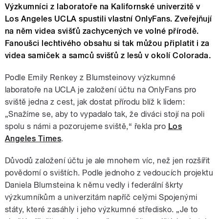
Výzkumníci z laboratoře na Kalifornské univerzitě v
Los Angeles UCLA spustili vlastní OnlyFans. Zveřejňují
na něm videa svišťů zachycených ve volné přírodě.
Fanoušci lechtivého obsahu si tak můžou připlatit i za
videa samiček a samců svišťů z lesů v okolí Colorada.
Podle Emily Renkey z Blumsteinovy výzkumné
laboratoře na UCLA je založení účtu na OnlyFans pro
sviště jedna z cest, jak dostat přírodu blíž k lidem:
„Snažíme se, aby to vypadalo tak, že diváci stojí na poli
spolu s námi a pozorujeme sviště,“ řekla pro
Los
Angeles Times
.
Důvodů založení účtu je ale mnohem víc, než jen rozšířit
povědomí o svištích. Podle jednoho z vedoucích projektu
Daniela Blumsteina k němu vedly i federální škrty
výzkumníkům a univerzitám napříč celými Spojenými
státy, které zasáhly i jeho výzkumné středisko. „Je to