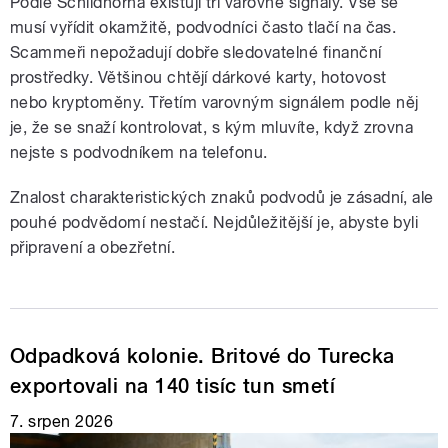
Podle Schildhorna existují tři varovné signály. Vše se
musí vyřídit okamžitě, podvodníci často tlačí na čas.
Scammeři nepožadují dobře sledovatelné finanční
prostředky. Většinou chtějí dárkové karty, hotovost
nebo kryptoměny. Třetím varovným signálem podle něj
je, že se snaží kontrolovat, s kým mluvíte, když zrovna
nejste s podvodníkem na telefonu.
Znalost charakteristických znaků podvodů je zásadní, ale
pouhé podvědomí nestačí. Nejdůležitější je, abyste byli
připravení a obezřetní.
Odpadková kolonie. Britové do Turecka
exportovali na 140 tisíc tun smetí
7. srpen 2026