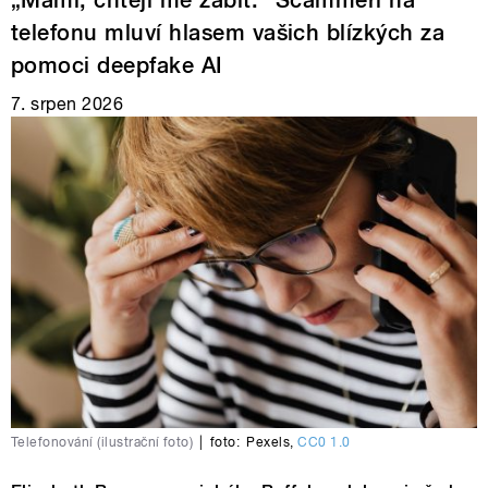
„Mami, chtějí mě zabít.“ Scammeři na
telefonu mluví hlasem vašich blízkých za
pomoci deepfake AI
7. srpen 2026
Telefonování (ilustrační foto)
|
foto:
Pexels
,
CC0 1.0