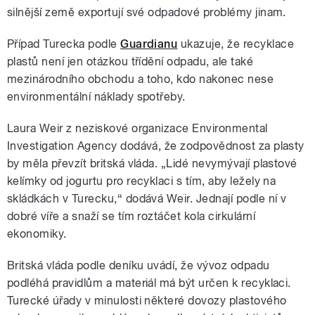
silnější země exportují své odpadové problémy jinam.
Případ Turecka podle
Guardianu
ukazuje, že recyklace
plastů není jen otázkou třídění odpadu, ale také
mezinárodního obchodu a toho, kdo nakonec nese
environmentální náklady spotřeby.
Laura Weir z neziskové organizace Environmental
Investigation Agency dodává, že zodpovědnost za plasty
by měla převzít britská vláda. „Lidé nevymývají plastové
kelímky od jogurtu pro recyklaci s tím, aby ležely na
skládkách v Turecku,“ dodává Weir. Jednají podle ní v
dobré víře a snaží se tím roztáčet kola cirkulární
ekonomiky.
Britská vláda podle deníku uvádí, že vývoz odpadu
podléhá pravidlům a materiál má být určen k recyklaci.
Turecké úřady v minulosti některé dovozy plastového