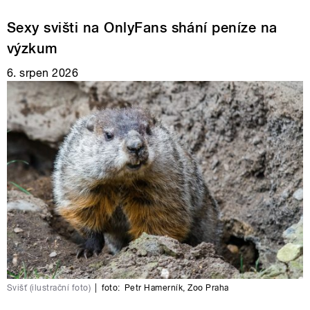
Sexy svišti na OnlyFans shání peníze na
výzkum
6. srpen 2026
Svišť (ilustrační foto)
|
foto:
Petr Hamerník
,
Zoo Praha