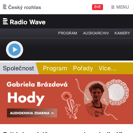
Přejít k hlavnímu obsahu
MENU
ŽIVĚ
PROGRAM
AUDIOARCHIV
KAMERY
Společnost
Program
Pořady
Více
…