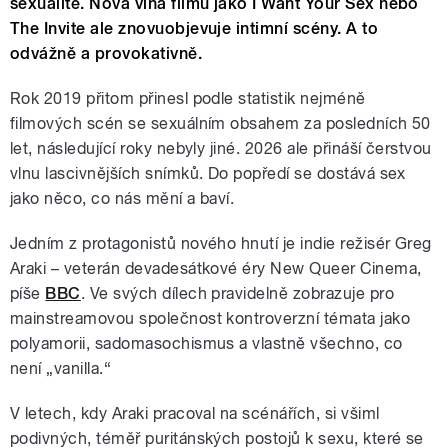
sexualitě. Nová vlna filmů jako I Want Your Sex nebo
The Invite ale znovuobjevuje intimní scény. A to
odvážně a provokativně.
Rok 2019 přitom přinesl podle statistik nejméně
filmových scén se sexuálním obsahem za posledních 50
let, následující roky nebyly jiné. 2026 ale přináší čerstvou
vlnu lascivnějších snímků. Do popředí se dostává sex
jako něco, co nás mění a baví.
Jedním z protagonistů nového hnutí je indie režisér Greg
Araki – veterán devadesátkové éry New Queer Cinema,
píše
BBC
. Ve svých dílech pravidelně zobrazuje pro
mainstreamovou společnost kontroverzní témata jako
polyamorii, sadomasochismus a vlastně všechno, co
není „vanilla.“
V letech, kdy Araki pracoval na scénářích, si všiml
podivných, téměř puritánských postojů k sexu, které se