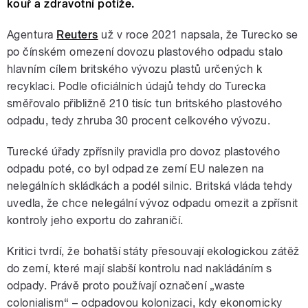
kouř a zdravotní potíže.
Agentura
Reuters
už v roce 2021 napsala, že Turecko se
po čínském omezení dovozu plastového odpadu stalo
hlavním cílem britského vývozu plastů určených k
recyklaci. Podle oficiálních údajů tehdy do Turecka
směřovalo přibližně 210 tisíc tun britského plastového
odpadu, tedy zhruba 30 procent celkového vývozu.
Turecké úřady zpřísnily pravidla pro dovoz plastového
odpadu poté, co byl odpad ze zemí EU nalezen na
nelegálních skládkách a podél silnic. Britská vláda tehdy
uvedla, že chce nelegální vývoz odpadu omezit a zpřísnit
kontroly jeho exportu do zahraničí.
Kritici tvrdí, že bohatší státy přesouvají ekologickou zátěž
do zemí, které mají slabší kontrolu nad nakládáním s
odpady. Právě proto používají označení „waste
colonialism“ – odpadovou kolonizaci, kdy ekonomicky