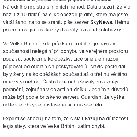
Národního registru silničních nehod. Data ukazují, že víc
než 1 z 10 řidičů na e-koloběžce je dítě, které má ještě
větší šanci na to se zranit, píše server
SkyNews
. Helmu
přitom nosí jen asi každý dvacátý uživatel koloběžky.
Ve Velké Británii, kde průzkum probíhal, je navíc v
současnosti nelegální při pohybu ve veřejném prostoru
používat soukromé koloběžky. Lidé si je ale můžou
půjčovat od oficiálních poskytovatelů. Navíc podle dat
byly ženy na koloběžkách součástí až o třetinu většího
množství nehod. Často také nahlašovaly závažnější
poranění, zejména v oblasti hrudníku. Jedním z důvodů
může být podle britského serveru Guardian, že výška
řídítek je obvykle nastavena na mužské tělo.
Experti se shodují na tom, že čísla ukazují na důležitost
legislativy, která ve Velké Británii zatím chybí.