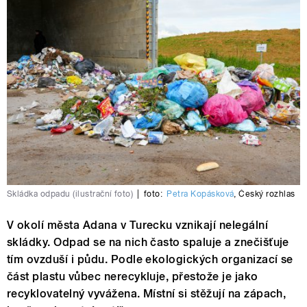
Skládka odpadu (ilustrační foto)
|
foto:
Petra Kopásková
,
Český rozhlas
V okolí města Adana v Turecku vznikají nelegální
skládky. Odpad se na nich často spaluje a znečišťuje
tím ovzduší i půdu. Podle ekologických organizací se
část plastu vůbec nerecykluje, přestože je jako
recyklovatelný vyvážena. Místní si stěžují na zápach,