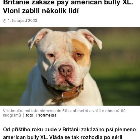
Británie zakáže psy american bully XL.
Vloni zabili několik lidí
1. listopad 2023
V kohoutku má toto plemeno do 50 centimetrů a vážit mohou až 60
kilogramů
|
foto:
Profimedia
Od příštího roku bude v Británii zakázáno psí plemeno
american bully XL. Vláda se tak rozhodla po sérii