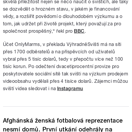
skvělá příležitost nejen se něco naučit o svištích, ale taky
se dozvědět o hrozném stavu, v jakém je financování
vědy, a rozšířit povědomí o dlouhodobém výzkumu a o
tom, jak udržet při životě projekt, který považují za pro
společnost prospěšný,“ řekl pro
BBC
.
Účet OnlyMarms, v překladu VýhradněSvišti má na síti
přes 1700 odběratelů a na příspěvcích od uživatelů
vybral přes 5 tisíc dolarů, tedy v přepočtu více než 100
tisíc korun. Po odečtení dvacetiprocentní provize pro
poskytovatele sociální sítě tak svišti na výzkum prodejem
videoobsahu vydělali přes 4 tisíce dolarů. Zájemci můžou
sviští videa sledovat i na
Instagramu
Afghánská ženská fotbalová reprezentace
nesmí domů. První utkání odehrály na