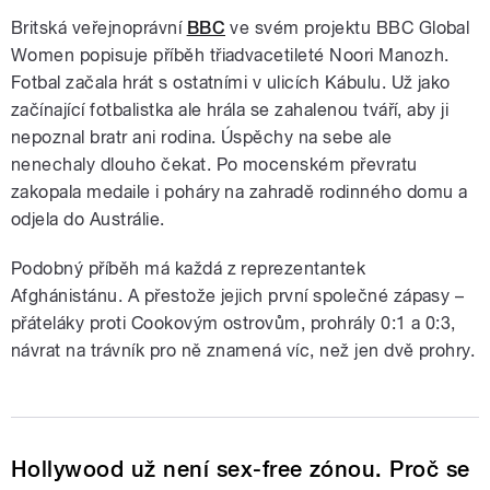
Britská veřejnoprávní
BBC
ve svém projektu BBC Global
Women popisuje příběh třiadvacetileté Noori Manozh.
Fotbal začala hrát s ostatními v ulicích Kábulu. Už jako
začínající fotbalistka ale hrála se zahalenou tváří, aby ji
nepoznal bratr ani rodina. Úspěchy na sebe ale
nenechaly dlouho čekat. Po mocenském převratu
zakopala medaile i poháry na zahradě rodinného domu a
odjela do Austrálie.
Podobný příběh má každá z reprezentantek
Afghánistánu. A přestože jejich první společné zápasy –
přáteláky proti Cookovým ostrovům, prohrály 0:1 a 0:3,
návrat na trávník pro ně znamená víc, než jen dvě prohry.
Hollywood už není sex-free zónou. Proč se