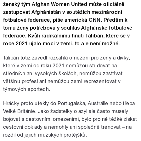
ženský tým Afghan Women United může oficiálně
zastupovat Afghánistán v soutěžích mezinárodní
fotbalové federace, píše americká
CNN.
Předtím k
tomu ženy potřebovaly souhlas Afghánské fotbalové
federace. Kvůli radikálnímu hnutí Tálibán, které se v
roce 2021 ujalo moci v zemi, to ale není možné.
Tálibán totiž zavedl rozsáhlá omezení pro ženy a dívky,
které v zemi od roku 2021 nemůžou studovat na
středních ani vysokých školách, nemůžou zastávat
většinu profesí ani nemůžou zemi reprezentovat v
týmových sportech.
Hráčky proto utekly do Portugalska, Austrálie nebo třeba
Velké Británie. Jako žadatelky o azyl ale často musely
bojovat s cestovními omezeními, bylo pro ně těžké získat
cestovní doklady a nemohly ani společně trénovat – na
rozdíl od jejich mužských protějšků.