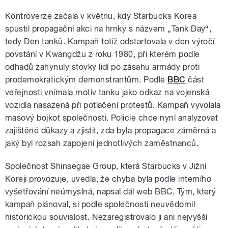
Kontroverze začala v květnu, kdy Starbucks Korea
spustil propagační akci na hrnky s názvem „Tank Day“,
tedy Den tanků. Kampaň totiž odstartovala v den výročí
povstání v Kwangdžu z roku 1980, při kterém podle
odhadů zahynuly stovky lidí po zásahu armády proti
prodemokratickým demonstrantům. Podle
BBC
část
veřejnosti vnímala motiv tanku jako odkaz na vojenská
vozidla nasazená při potlačení protestů. Kampaň vyvolala
masový bojkot společnosti. Policie chce nyní analyzovat
zajištěné důkazy a zjistit, zda byla propagace záměrná a
jaký byl rozsah zapojení jednotlivých zaměstnanců.
Společnost Shinsegae Group, která Starbucks v Jižní
Koreji provozuje, uvedla, že chyba byla podle interního
vyšetřování neúmyslná, napsal dál web BBC. Tým, který
kampaň plánoval, si podle společnosti neuvědomil
historickou souvislost. Nezaregistrovalo ji ani nejvyšší