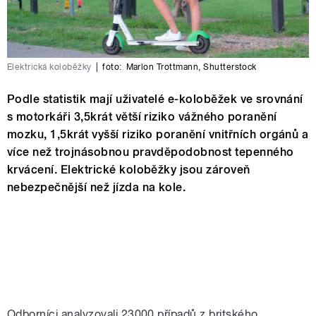
Elektrická koloběžky
|
foto:
Marlon Trottmann
,
Shutterstock
Podle statistik mají uživatelé e-koloběžek ve srovnání
s motorkáři 3,5krát větší riziko vážného poranění
mozku, 1,5krát vyšší riziko poranění vnitřních orgánů a
více než trojnásobnou pravděpodobnost tepenného
krvácení. Elektrické koloběžky jsou zároveň
nebezpečnější než jízda na kole.
Odborníci analyzovali 23000 případů z britského