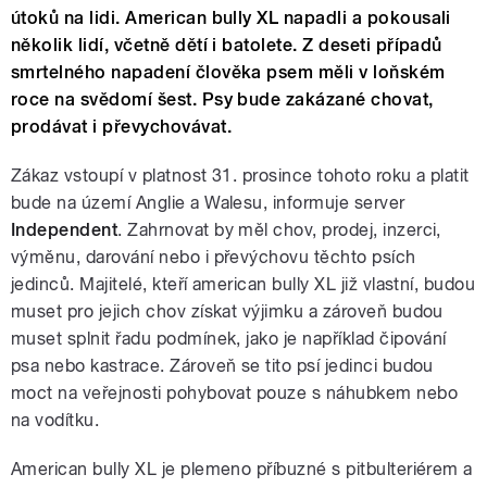
útoků na lidi. American bully XL napadli a pokousali
několik lidí, včetně dětí i batolete. Z deseti případů
smrtelného napadení člověka psem měli v loňském
roce na svědomí šest. Psy bude zakázané chovat,
prodávat i převychovávat.
Zákaz vstoupí v platnost 31. prosince tohoto roku a platit
bude na území Anglie a Walesu, informuje server
Independent
. Zahrnovat by měl chov, prodej, inzerci,
výměnu, darování nebo i převýchovu těchto psích
jedinců. Majitelé, kteří american bully XL již vlastní, budou
muset pro jejich chov získat výjimku a zároveň budou
muset splnit řadu podmínek, jako je například čipování
psa nebo kastrace. Zároveň se tito psí jedinci budou
moct na veřejnosti pohybovat pouze s náhubkem nebo
na vodítku.
American bully XL je plemeno příbuzné s pitbulteriérem a