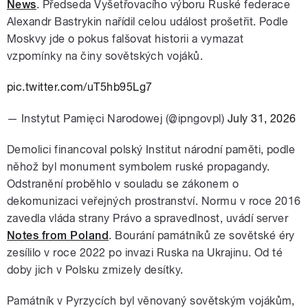
News
. Předseda Vyšetřovacího výboru Ruské federace
Alexandr Bastrykin nařídil celou událost prošetřit. Podle
Moskvy jde o pokus falšovat historii a vymazat
vzpomínky na činy sovětských vojáků.
pic.twitter.com/uT5hb95Lg7
— Instytut Pamięci Narodowej (@ipngovpl)
July 31, 2026
Demolici financoval polský Institut národní paměti, podle
něhož byl monument symbolem ruské propagandy.
Odstranění proběhlo v souladu se zákonem o
dekomunizaci veřejných prostranství. Normu v roce 2016
zavedla vláda strany Právo a spravedlnost, uvádí server
Notes from Poland
. Bourání památníků ze sovětské éry
zesílilo v roce 2022 po invazi Ruska na Ukrajinu. Od té
doby jich v Polsku zmizely desítky.
Památník v Pyrzycích byl věnovaný sovětským vojákům,