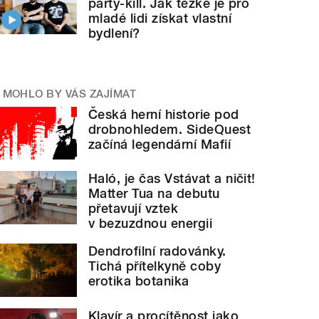
party-kill. Jak těžké je pro
mladé lidi získat vlastní
bydlení?
MOHLO BY VÁS ZAJÍMAT
Česká herní historie pod
drobnohledem. SideQuest
začíná legendární Mafií
Haló, je čas Vstávat a ničit!
Matter Tua na debutu
přetavují vztek
v bezuzdnou energii
Dendrofilní radovánky.
Tichá přítelkyně coby
erotika botanika
Klavír a procítěnost jako