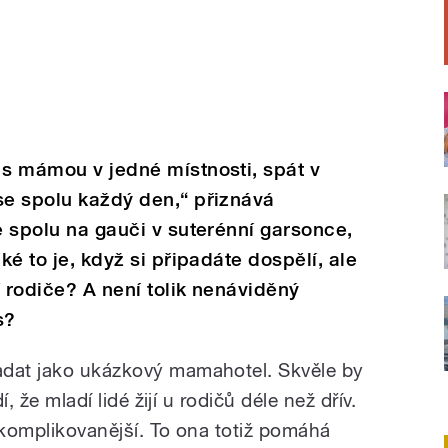
 s mámou v jedné místnosti, spát v
se spolu každý den,“ přiznává
e spolu na gauči v suterénní garsonce,
ké to je, když si připadáte dospělí, ale
í rodiče? A není tolik nenáviděný
s?
adat jako ukázkový mamahotel. Skvěle by
í, že mladí lidé žijí u rodičů déle než dřív.
 komplikovanější. To ona totiž pomáhá