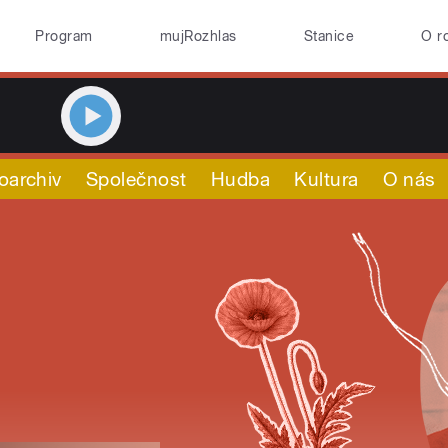
Program
mujRozhlas
Stanice
O r
oarchiv
Společnost
Hudba
Kultura
O nás