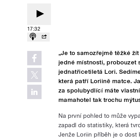
17:32
„Je to samozřejmě těžké žít
jedné místnosti, probouzet 
jednatřicetiletá Lori. Sedím
která patří Loriině matce. Ja
za spolubydlící máte vlastn
mamahotel tak trochu mýtu
Na první pohled to může vyp
zapadl do statistiky, která tvrd
Jenže Loriin příběh je o dost