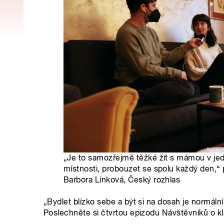
„Je to samozřejmě těžké žít s mámou v jed
místnosti, probouzet se spolu každý den,“ př
Barbora Linková, Český rozhlas
„Bydlet blízko sebe a být si na dosah je normáln
Poslechněte si čtvrtou epizodu Návštěvníků o kl