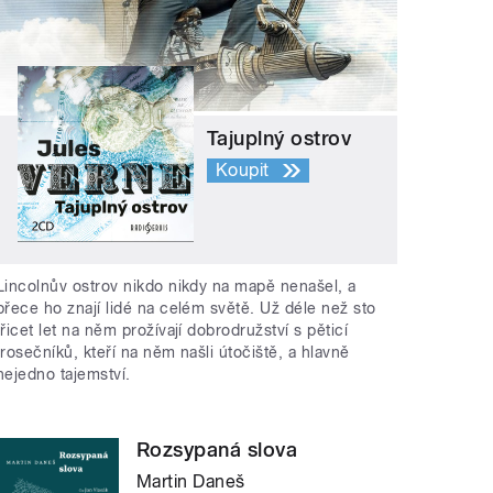
Tajuplný ostrov
Koupit
Lincolnův ostrov nikdo nikdy na mapě nenašel, a
přece ho znají lidé na celém světě. Už déle než sto
třicet let na něm prožívají dobrodružství s pěticí
trosečníků, kteří na něm našli útočiště, a hlavně
nejedno tajemství.
Rozsypaná slova
Martin Daneš