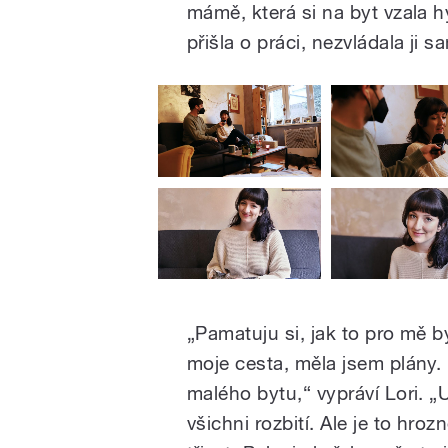
mámě, která si na byt vzala h
přišla o práci, nezvládala ji s
„Pamatuju si, jak to pro mě 
moje cesta, měla jsem plány.
malého bytu,“ vypráví Lori. „
všichni rozbití. Ale je to hro