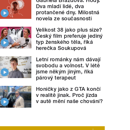
Gabriela Brázdová: Hody.
Dva mladí lidé, dva
protančené dny. Milostná
novela ze současnosti
Velikost 38 jako plus size?
Český film preferuje jediný
typ ženského těla, říká
herečka Soukupová
Letní románky nám dávají
svobodu a volnost. V létě
jsme někým jiným, říká
párový terapeut
Honičky jako z GTA končí
v realitě jinak. Proč jízda
v autě mění naše chování?