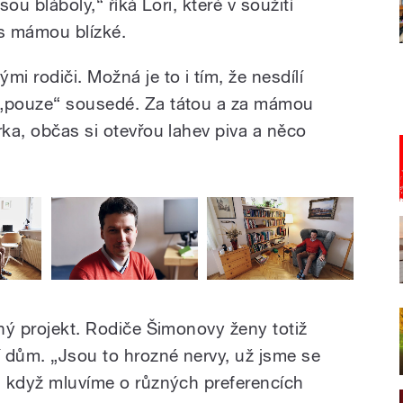
jsou bláboly,“ říká Lori, které v soužití
 s mámou blízké.
i rodiči. Možná je to i tím, že nesdílí
 „pouze“ sousedé. Za tátou a za mámou
rka, občas si otevřou lahev piva a něco
čný projekt. Rodiče Šimonovy ženy totiž
 dům. „Jsou to hrozné nervy, už jsme se
n, když mluvíme o různých preferencích