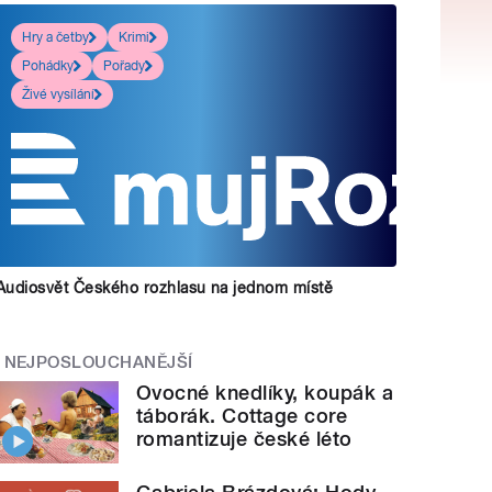
Hry a četby
Krimi
Pohádky
Pořady
Živé vysílání
Audiosvět Českého rozhlasu na jednom místě
NEJPOSLOUCHANĚJŠÍ
Ovocné knedlíky, koupák a
táborák. Cottage core
romantizuje české léto