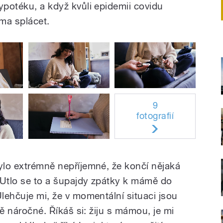
ypotéku, a když kvůli epidemii covidu
ama splácet.
9
fotografií
bylo extrémně nepříjemné, že končí nějaká
 Utlo se to a šupajdy zpátky k mámě do
Ulehčuje mi, že v momentální situaci jsou
zně náročné. Říkáš si: žiju s mámou, je mi