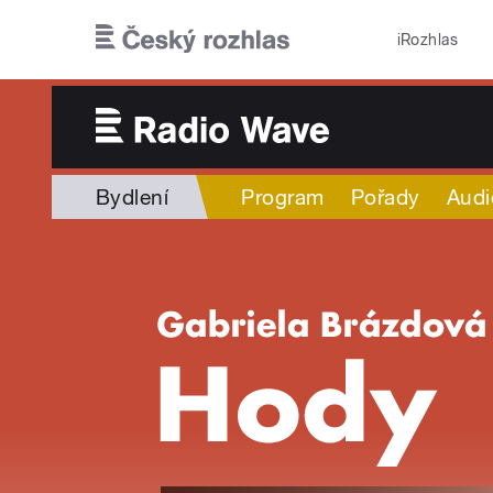
Přejít k hlavnímu obsahu
iRozhlas
Bydlení
Program
Pořady
Audi