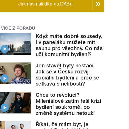
Jak nás naladíte na DABu
VÍCE Z POŘADU
Když máte dobré sousedy,
i v paneláku můžete mít
saunu pro všechny. Co nás
učí komunitní bydlení?
Jen stavět byty nestačí.
Jak se v Česku rozvíjí
sociální bydlení a proč se
setkává s nelibostí?
Chce to revoluci?
Mileniálové zatím řeší krizi
bydlení soukromě, po
změně systému netouží
Říkat, že mám byt, je