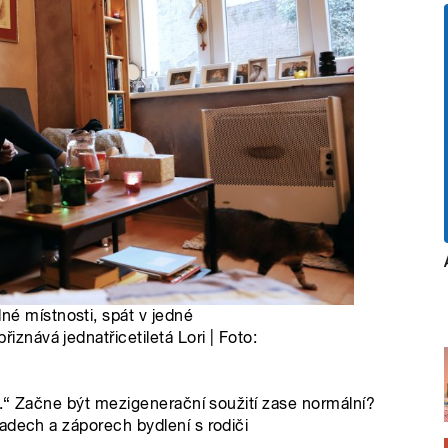
né místnosti, spát v jedné
iznává jednatřicetiletá Lori | Foto:
í.“ Začne být mezigenerační soužití zase normální?
adech a záporech bydlení s rodiči