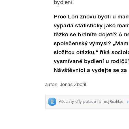
bydlení.
Proč Lori znovu bydlí u mám
vypadá statisticky jako mama
těžko se bráníte dojetí? A 
společenský výmysl? „Mama
složitou otázku,“ říká socio
vysmívané bydlení u rodičů?
Návštěvníci a vydejte se za
autor:
Jonáš Zbořil
Všechny díly pořadu na mujRozhlas