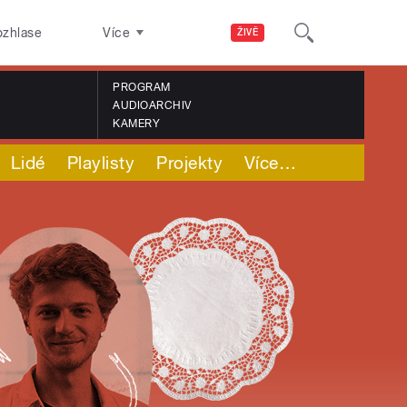
ozhlase
Více
ŽIVĚ
PROGRAM
AUDIOARCHIV
KAMERY
Lidé
Playlisty
Projekty
Více
…