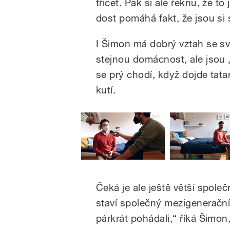
třicet. Pak si ale řeknu, že to 
dost pomáhá fakt, že jsou si
I Šimon má dobrý vztah se svým
stejnou domácnost, ale jsou
se prý chodí, když dojde tata
kutí.
Čeká je ale ještě větší spole
staví společný mezigenerační
párkrát pohádali,“ říká Šimo