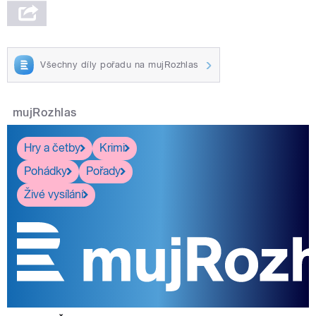
Všechny díly pořadu na mujRozhlas
mujRozhlas
Hry a četby
Krimi
Pohádky
Pořady
Živé vysílání