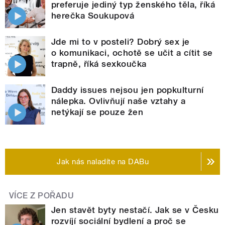
preferuje jediný typ ženského těla, říká
herečka Soukupová
Jde mi to v posteli? Dobrý sex je
o komunikaci, ochotě se učit a cítit se
trapně, říká sexkoučka
Daddy issues nejsou jen popkulturní
nálepka. Ovlivňují naše vztahy a
netýkají se pouze žen
Jak nás naladíte na DABu
VÍCE Z POŘADU
Jen stavět byty nestačí. Jak se v Česku
rozvíjí sociální bydlení a proč se