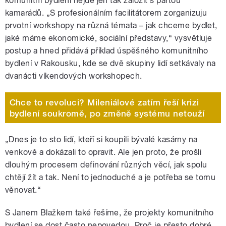
komunitní bydlení nejde jen tak založit s partou
kamarádů. „S profesionálním facilitátorem zorganizuju
prvotní workshopy na různá témata – jak chceme bydlet,
jaké máme ekonomické, sociální představy,“ vysvětluje
postup a hned přidává příklad úspěšného komunitního
bydlení v Rakousku, kde se dvě skupiny lidí setkávaly na
dvanácti víkendových workshopech.
Chce to revoluci? Mileniálové zatím řeší krizi
bydlení soukromě, po změně systému netouží
„Dnes je to sto lidí, kteří si koupili bývalé kasárny na
venkově a dokázali to opravit. Ale jen proto, že prošli
dlouhým procesem definování různých věcí, jak spolu
chtějí žít a tak. Není to jednoduché a je potřeba se tomu
věnovat.“
S Janem Blažkem také řešíme, že projekty komunitního
bydlení se dost často nepovedou. Proč je přesto dobré