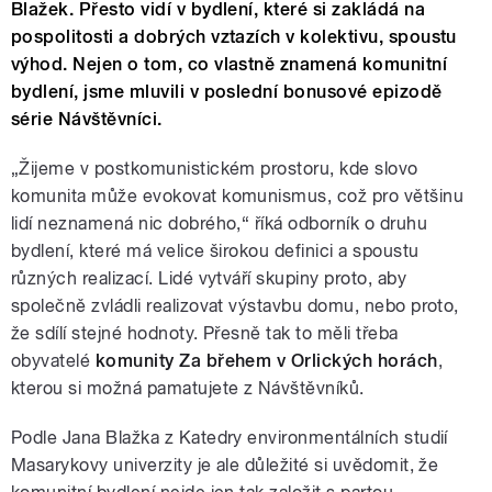
Blažek. Přesto vidí v bydlení, které si zakládá na
pospolitosti a dobrých vztazích v kolektivu, spoustu
výhod. Nejen o tom, co vlastně znamená komunitní
bydlení, jsme mluvili v poslední bonusové epizodě
série Návštěvníci.
„Žijeme v postkomunistickém prostoru, kde slovo
komunita může evokovat komunismus, což pro většinu
lidí neznamená nic dobrého,“ říká odborník o druhu
bydlení, které má velice širokou definici a spoustu
různých realizací. Lidé vytváří skupiny proto, aby
společně zvládli realizovat výstavbu domu, nebo proto,
že sdílí stejné hodnoty. Přesně tak to měli třeba
obyvatelé
komunity Za břehem v Orlických horách
,
kterou si možná pamatujete z Návštěvníků.
Podle Jana Blažka z Katedry environmentálních studií
Masarykovy univerzity je ale důležité si uvědomit, že