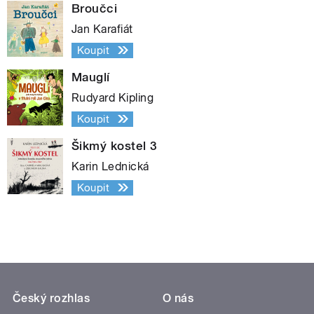
Broučci
Jan Karafiát
Koupit
Mauglí
Rudyard Kipling
Koupit
Šikmý kostel 3
Karin Lednická
Koupit
Český rozhlas
O nás