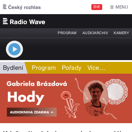
Přejít k hlavnímu obsahu
MENU
ŽIVĚ
PROGRAM
AUDIOARCHIV
KAMERY
Bydlení
Program
Pořady
Více
…