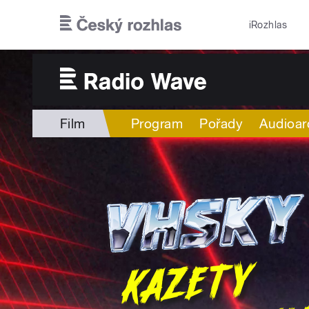
Přejít k hlavnímu obsahu
iRozhlas
Film
Program
Pořady
Audioar