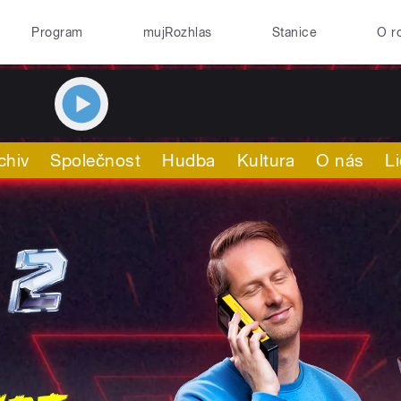
Program
mujRozhlas
Stanice
O r
chiv
Společnost
Hudba
Kultura
O nás
L