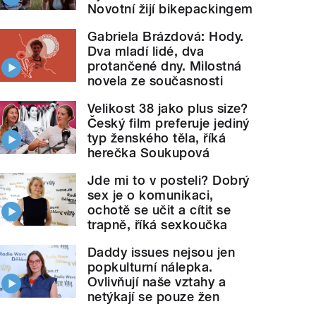
Novotní žijí bikepackingem
Gabriela Brázdová: Hody.
Dva mladí lidé, dva
protančené dny. Milostná
novela ze současnosti
Velikost 38 jako plus size?
Český film preferuje jediný
typ ženského těla, říká
herečka Soukupová
Jde mi to v posteli? Dobrý
sex je o komunikaci,
ochotě se učit a cítit se
trapně, říká sexkoučka
Daddy issues nejsou jen
popkulturní nálepka.
Ovlivňují naše vztahy a
netýkají se pouze žen