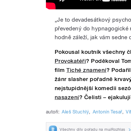
„Je to devadesátkový psychot
převedený do hypnagogické no
hodně záleží, jak vám sedne do
Pokousal koutník všechny čl
Provokatéři
? Poděkoval Tom
film
Tiché znamení
? Podaři
žánr slasher pořadně krvav
nejstupidnější komedii sez
nasazení
? Čelisti – ejakuluj
autoři:
Aleš Stuchlý
,
Antonín Tesař
,
Ví
Všechny díly pořadu na mujRozhlas