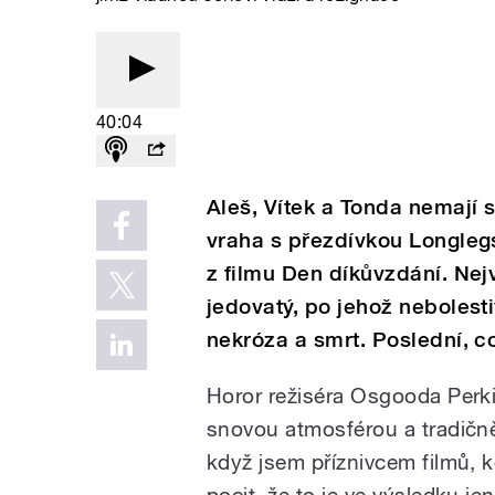
40:04
Aleš, Vítek a Tonda nemají 
vraha s přezdívkou Longleg
z filmu Den díkůvzdání. Nej
jedovatý, po jehož neboles
nekróza a smrt. Poslední, co 
Horor režiséra Osgooda Perkin
snovou atmosférou a tradičn
když jsem příznivcem filmů, 
pocit, že to je ve výsledku 