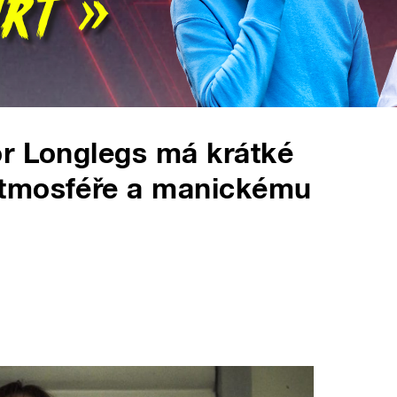
or Longlegs má krátké
atmosféře a manickému