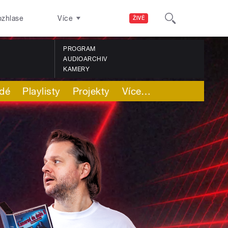
ozhlase
Více
ŽIVĚ
PROGRAM
AUDIOARCHIV
KAMERY
idé
Playlisty
Projekty
Více
…