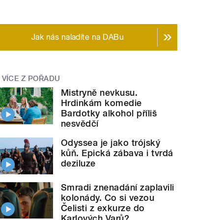
Jak nás naladíte na DABu
VÍCE Z POŘADU
Mistryně nevkusu.
Hrdinkám komedie
Bardotky alkohol příliš
nesvědčí
Odyssea je jako trójský
kůň. Epická zábava i tvrdá
deziluze
Smradi znenadání zaplavili
kolonády. Co si vezou
Čelisti z exkurze do
Karlových Varů?