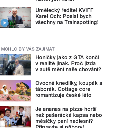
Umělecký ředitel KVIFF
Karel Och: Poslal bych
všechny na Trainspotting!
MOHLO BY VÁS ZAJÍMAT
Honičky jako z GTA končí
v realitě jinak. Proč jízda
v autě mění naše chování?
Ovocné knedlíky, koupák a
táborák. Cottage core
romantizuje české léto
Je ananas na pizze horší
než pašerácká kapsa nebo
měsíčky paní nadlesní?
Připravte si příbory!