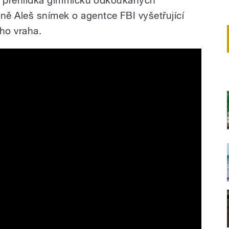
ě Aleš snímek o agentce FBI vyšetřující
ého vraha.
 | In Theaters July 12