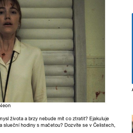
 Neon
ysl života a brzy nebude mít co ztratit? Ejakuluje
nda slueční hodiny s mačetou? Dozvíte se v Čelistech,