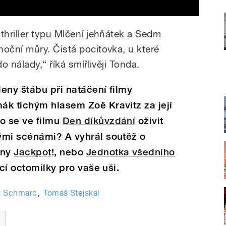
hriller typu Mlčení jehňátek a Sedm
ční můry. Čistá pocitovka, u které
 nálady,“ říká smířlivěji Tonda.
eny štábu při natáčení filmy
ák tichým hlasem Zoë Kravitz za její
lo se ve filmu
Den díkůvzdání
oživit
ými scénámi? A vyhrál soutěž o
óny
Jackpot
!, nebo
Jednotka všedního
ící octomilky pro vaše uši.
t Schmarc
,
Tomáš Stejskal