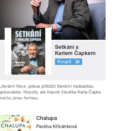
Setkání s
Karlem Čapkem
Koupit
Literární fikce, pokus přiblížit literární nadsázkou
spisovatele, filozofa, ale hlavně člověka Karla Čapka
trochu jinou formou.
Chalupa
Pavlína Křivánková