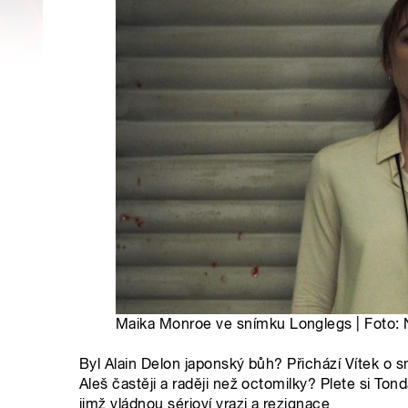
Maika Monroe ve snímku Longlegs | Foto:
Byl Alain Delon japonský bůh? Přichází Vítek o sm
Aleš častěji a raději než octomilky? Plete si To
jimž vládnou sérioví vrazi a rezignace