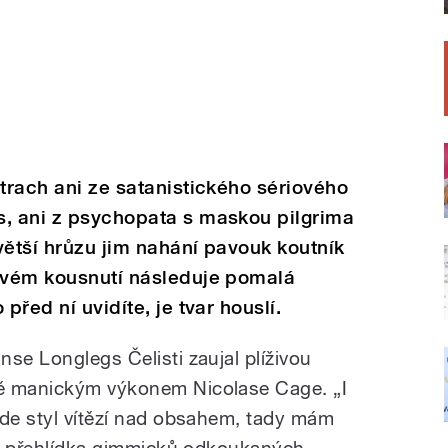
strach ani ze satanistického sériového
s, ani z psychopata s maskou pilgrima
větší hrůzu jim nahání pavouk koutník
tivém kousnutí následuje pomalá
před ní uvidíte, je tvar houslí.
se Longlegs Čelisti zaujal plíživou
ě manickým výkonem Nicolase Cage. „I
kde styl vítězí nad obsahem, tady mám
jen přehlídka gimmicků odkoukaných