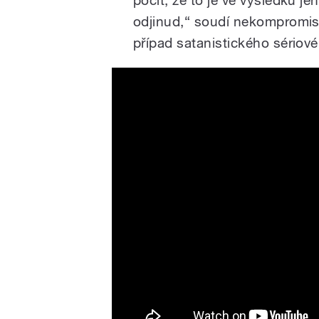
odjinud,“ soudí nekompromisn
případ satanistického sériov
LONGLEGS | Official Trailer