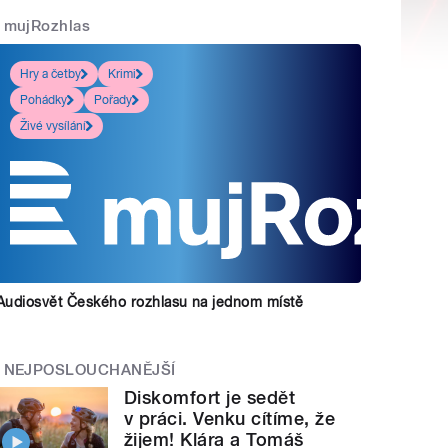
mujRozhlas
Hry a četby
Krimi
Pohádky
Pořady
Živé vysílání
Audiosvět Českého rozhlasu na jednom místě
NEJPOSLOUCHANĚJŠÍ
Diskomfort je sedět
v práci. Venku cítíme, že
žijem! Klára a Tomáš