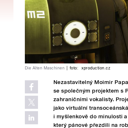
Die Alten Maschinen
|
foto:
xproduction.cz
Nezastavitelný Moimir Papal
se společným projektem s 
zahraničními vokalisty. Proj
jako virtuální transoceáns
i myšlenkově do minulosti a
který pánové přezdili na r