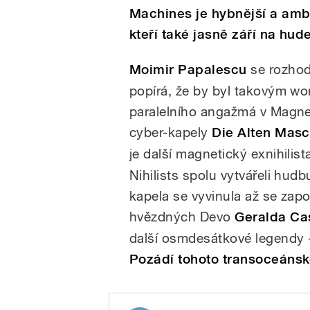
Machines je hybnější a ambi
kteří také jasně září na hud
Moimir Papalescu
se rozhod
popírá, že by byl takovým wo
paralelního angažmá v Magne
cyber-kapely
Die Alten Mas
je další magnetický exnihilis
Nihilists spolu vytvářeli hudb
kapela se vyvinula až se zap
hvězdných Devo
Geralda Ca
další osmdesátkové legendy 
Pozádí tohoto transoceáns