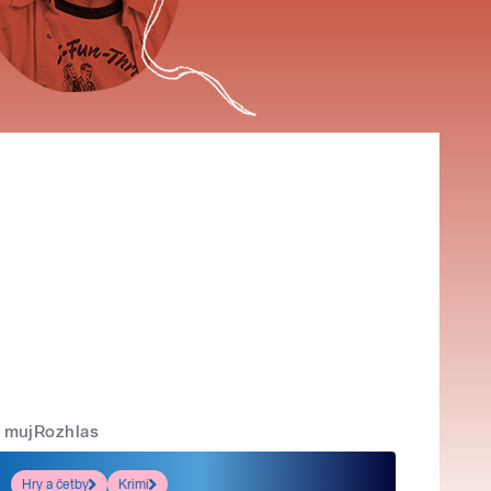
mujRozhlas
Hry a četby
Krimi