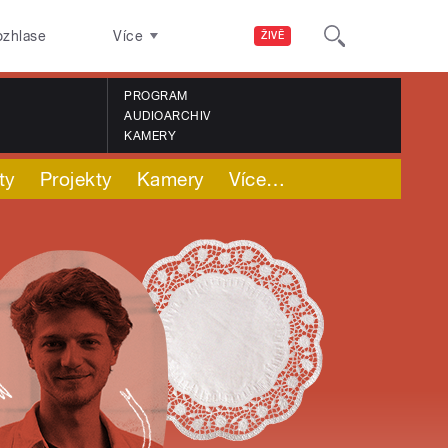
ozhlase
Více
ŽIVĚ
PROGRAM
AUDIOARCHIV
KAMERY
ty
Projekty
Kamery
Více
…