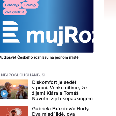
Pohádky
Pořady
Živé vysílání
Audiosvět Českého rozhlasu na jednom místě
NEJPOSLOUCHANĚJŠÍ
Diskomfort je sedět
v práci. Venku cítíme, že
žijem! Klára a Tomáš
Novotní žijí bikepackingem
Gabriela Brázdová: Hody.
Dva mladí lidé, dva