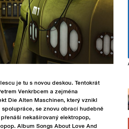
escu je tu s novou deskou. Tentokrát
Petrem Venkrbcem a zejména
ekt Die Alten Maschinen, který vznikl
ká spolupráce, se znovu obrací hudebně
 přenáší nekašírovaný elektropop,
obopop. Album Songs About Love And