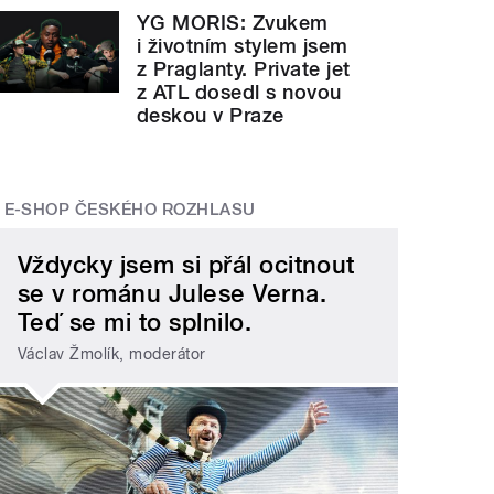
YG MORIS: Zvukem
i životním stylem jsem
z Praglanty. Private jet
z ATL dosedl s novou
deskou v Praze
Recenze desky Songs About Love And M
 style="">
E-SHOP ČESKÉHO ROZHLASU
Vždycky jsem si přál ocitnout
se v románu Julese Verna.
Teď se mi to splnilo.
Václav Žmolík, moderátor