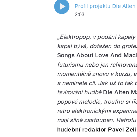
Profil projektu Die Alten 
Profil projektu Die Alten
2:03
Profil projektu Die Alt
Play
„Elektropop, v podání kapely 
kapel bývá, dotažen do grotes
Songs About Love And Mac
futurismu nebo jen rafinovaná
momentálně znovu v kurzu, ale
a neminete cíl. Jak už to tak
/
lavírování hudbě
Die Alten 
popové melodie, troufnu si říc
retro elektronickými experime
mají silné zastoupen.
Retrofu
hudební redaktor Pavel Zel