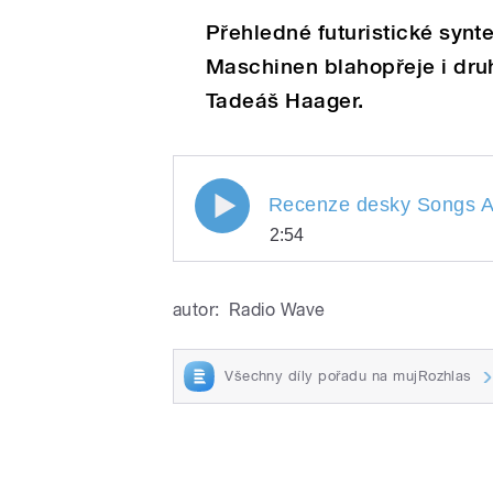
Play
projektu Die Alten
Přehledné futuristické synt
Maschinen blahopřeje i dru
Tadeáš Haager.
Recenze desky Songs Abou
pause
Recenze desky Songs A
/
2:54
Maschinen II.
Recenze desky Songs
Play
Machines od Die Alte
autor:
Radio Wave
Všechny díly pořadu na mujRozhlas
pause