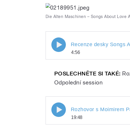
pause
Die Alten Maschinen – Songs About Love 
Recenze desky Songs Abou
Recenze desky Songs A
4:56
Maschinen I.
Recenze desky Songs
Play
Machines od Die Alte
POSLECHNĚTE SI TAKÉ:
Ro
Odpolední session
Rozhovor s Moimirem Papal
Rozhovor s Moimirem Pa
19:48
Maschinen
/
Rozhovor s Moimirem