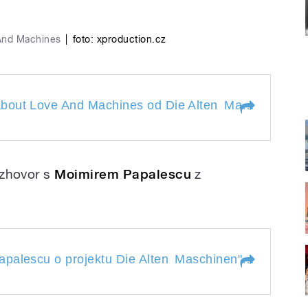
And Machines
|
foto: xproduction.cz
t Love And Machines od Die Alten
bout Love And Machines od Die Alten
Maschinen I.
"
 About Love And
Maschinen
n
I.
zhovor s
Moimirem Papalescu
z
escu o projektu Die Alten
R
palescu o projektu Die Alten
Maschinen
" style="">
 Papalescu o