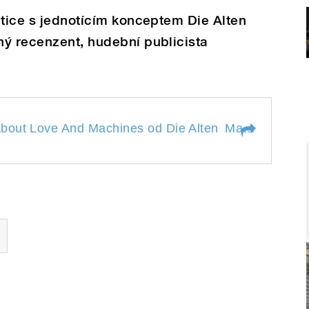
Maschinen
etice s jednotícím konceptem Die Alten
hý recenzent, hudební publicista
t Love And Machines od Die Alten
bout Love And Machines od Die Alten
Maschinen II.
"
 About Love And
Maschinen
n
II.