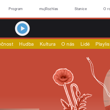
Program
mujRozhlas
Stanice
O r
ečnost
Hudba
Kultura
O nás
Lidé
Playlis