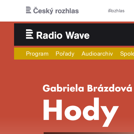
Přejít k hlavnímu obsahu
iRozhlas
Program
Pořady
Audioarchiv
Spol