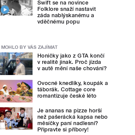
Swift se na novince
Folklore snaží nastavit
záda nablýskanému a
vděčnému popu
Recenze desky Songs About Love And Ma
 style="">
MOHLO BY VÁS ZAJÍMAT
Honičky jako z GTA končí
v realitě jinak. Proč jízda
v autě mění naše chování?
Ovocné knedlíky, koupák a
táborák. Cottage core
romantizuje české léto
Je ananas na pizze horší
ozhovor s Moimirem Papalescu o projektu Die Alt
než pašerácká kapsa nebo
měsíčky paní nadlesní?
Připravte si příbory!