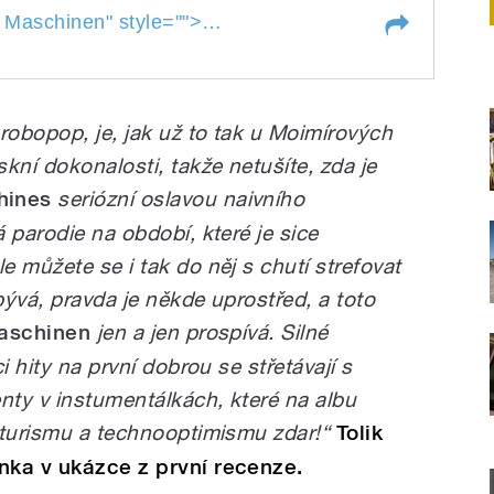
Maschinen
Profil projektu Die Alten
Maschinen
" style="">
Masc
en
Maschinen
robopop, je, jak už to tak u Moimírových
kní dokonalosti, takže netušíte, zda je
hines
seriózní oslavou naivního
 parodie na období, které je sice
 můžete se i tak do něj s chutí strefovat
 bývá, pravda je někde uprostřed, a toto
Maschinen
jen a jen prospívá. Silné
i hity na první dobrou se střetávají s
nty v instumentálkách, které na albu
turismu a technooptimismu zdar!
“
Tolik
inka
v ukázce z první recenze.