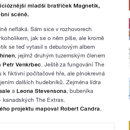
cióznější mladší bratříček Magnetik,
ební scéně.
ně nefláká. Sám sice v rozhovorech
rkoholikem, jak se o něm píše, ale kromě
tik se teď vytasil s debutovým albem
chinen
, jejímž druhým tuzemským členem
ta
Petr Venkrbec
. Ještě za fungování The
u k fiktivní počítačové hře, ale plnokrevná
ojením dalších hudebníků. Zejména lídra
sale
a
Leona Stevensona
, bubeníka
- kanadských The Extras.
kého projektu mapoval Robert Candra
.