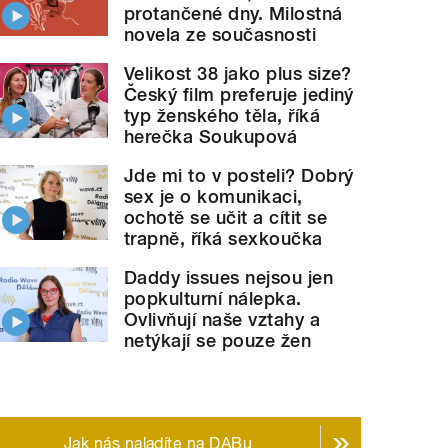
protančené dny. Milostná
novela ze současnosti
Velikost 38 jako plus size?
Český film preferuje jediný
typ ženského těla, říká
herečka Soukupová
Jde mi to v posteli? Dobrý
sex je o komunikaci,
ochotě se učit a cítit se
trapně, říká sexkoučka
Daddy issues nejsou jen
popkulturní nálepka.
Ovlivňují naše vztahy a
netýkají se pouze žen
Jak nás naladíte na DABu