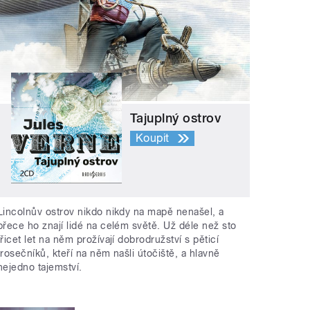
Tajuplný ostrov
Koupit
Lincolnův ostrov nikdo nikdy na mapě nenašel, a
přece ho znají lidé na celém světě. Už déle než sto
třicet let na něm prožívají dobrodružství s pěticí
trosečníků, kteří na něm našli útočiště, a hlavně
nejedno tajemství.