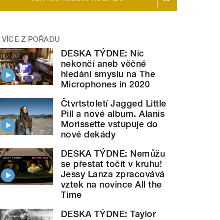
hinen
" style="">
Profil projektu Die Alten
Maschinen
VÍCE Z POŘADU
DESKA TÝDNE: Nic
nekončí aneb věčné
hledání smyslu na The
Microphones in 2020
Čtvrtstoletí Jagged Little
Pill a nové album. Alanis
Morissette vstupuje do
nové dekády
DESKA TÝDNE: Nemůžu
se přestat točit v kruhu!
Jessy Lanza zpracovává
vztek na novince All the
Time
DESKA TÝDNE: Taylor