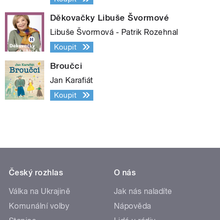
Děkovačky Libuše Švormové
Libuše Švormová - Patrik Rozehnal
Koupit
Broučci
Jan Karafiát
Koupit
Český rozhlas
O nás
Válka na Ukrajině
Jak nás naladíte
Komunální volby
Nápověda