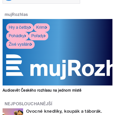
mujRozhlas
Hry a četby
Krimi
Pohádky
Pořady
Živé vysílání
Audiosvět Českého rozhlasu na jednom místě
NEJPOSLOUCHANĚJŠÍ
Ovocné knedlíky, koupák a táborák.