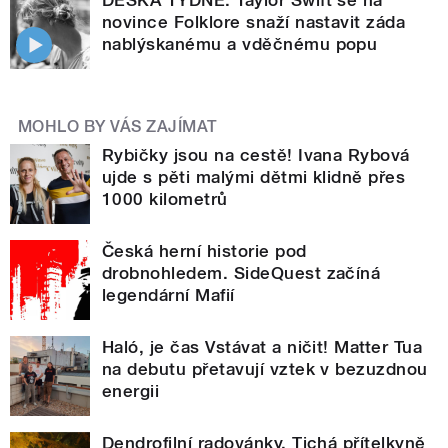
novince Folklore snaží nastavit záda
nablýskanému a vděčnému popu
MOHLO BY VÁS ZAJÍMAT
Rybičky jsou na cestě! Ivana Rybová
ujde s pěti malými dětmi klidně přes
1000 kilometrů
Česká herní historie pod
drobnohledem. SideQuest začíná
legendární Mafií
Haló, je čas Vstávat a ničit! Matter Tua
na debutu přetavují vztek v bezuzdnou
energii
Dendrofilní radovánky. Tichá přítelkyně