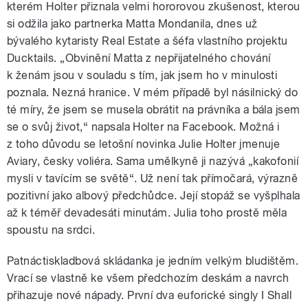
kterém Holter přiznala velmi hororovou zkušenost, kterou
si odžila jako partnerka Matta Mondanila, dnes už
bývalého kytaristy Real Estate a šéfa vlastního projektu
Ducktails. „Obvinění Matta z nepřijatelného chování
k ženám jsou v souladu s tím, jak jsem ho v minulosti
poznala. Nezná hranice. V mém případě byl násilnický do
té míry, že jsem se musela obrátit na právníka a bála jsem
se o svůj život,“ napsala Holter na Facebook. Možná i
z toho důvodu se letošní novinka Julie Holter jmenuje
Aviary, česky voliéra. Sama umělkyně ji nazývá „kakofonií
mysli v tavícím se světě“. Už není tak přímočará, výrazně
pozitivní jako albový předchůdce. Její stopáž se vyšplhala
až k téměř devadesáti minutám. Julia toho prostě měla
spoustu na srdci.
Patnáctiskladbová skládanka je jedním velkým bludištěm.
Vrací se vlastně ke všem předchozím deskám a navrch
přihazuje nové nápady. První dva euforické singly I Shall