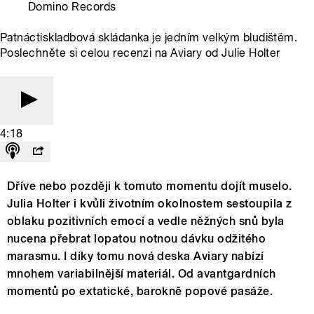
Domino Records
Patnáctiskladbová skládanka je jedním velkým bludištěm.
Poslechněte si celou recenzi na Aviary od Julie Holter
4:18
Dříve nebo později k tomuto momentu dojít muselo.
Julia Holter i kvůli životním okolnostem sestoupila z
oblaku pozitivních emocí a vedle něžných snů byla
nucena přebrat lopatou notnou dávku odžitého
marasmu. I díky tomu nová deska Aviary nabízí
mnohem variabilnější materiál. Od avantgardních
momentů po extatické, barokně popové pasáže.