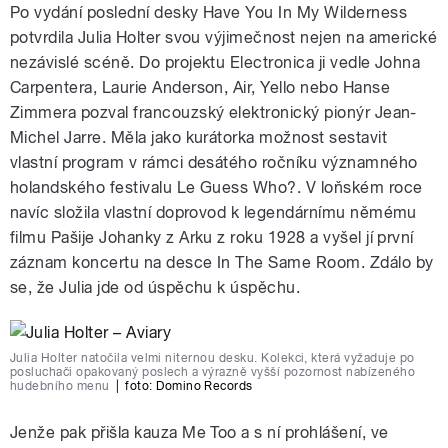
Po vydání poslední desky Have You In My Wilderness
potvrdila Julia Holter svou výjimečnost nejen na americké
nezávislé scéně. Do projektu Electronica ji vedle Johna
Carpentera, Laurie Anderson, Air, Yello nebo Hanse
Zimmera pozval francouzský elektronický pionýr Jean-
Michel Jarre. Měla jako kurátorka možnost sestavit
vlastní program v rámci desátého ročníku významného
holandského festivalu Le Guess Who?. V loňském roce
navíc složila vlastní doprovod k legendárnímu němému
filmu Pašije Johanky z Arku z roku 1928 a vyšel jí první
záznam koncertu na desce In The Same Room. Zdálo by
se, že Julia jde od úspěchu k úspěchu.
Julia Holter natočila velmi niternou desku. Kolekci, která vyžaduje po
posluchači opakovaný poslech a výrazně vyšší pozornost nabízeného
hudebního menu
|
foto:
Domino Records
Jenže pak přišla kauza Me Too a s ní prohlášení, ve