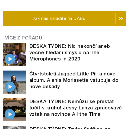
Jak nás naladíte na DABu
VÍCE Z POŘADU
DESKA TÝDNE: Nic nekončí aneb
věčné hledání smyslu na The
Microphones in 2020
Čtvrtstoletí Jagged Little Pill a nové
album. Alanis Morissette vstupuje do
nové dekády
DESKA TÝDNE: Nemůžu se přestat
točit v kruhu! Jessy Lanza zpracovává
vztek na novince All the Time
DESKA TÝDNE: Taylor Swift se na