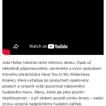
Julia Holter - Words I Heard (Official
Video)
Julia Holter natočila velmi niternou desku. Opak už
několikrát připomenutého, sevřeného a svým způsobem
hitového předchůdce Have You In My Wilderness.
Kolekci, která vyžaduje po posluchači opakovaný
poslech a výrazně vyšší pozornost nabízeného
hudebního menu. Menu, které ale přes prvotní
nepřístupnost – a při vědomí pozadí vzniku Aviary – nabízí
znovu výrazně nadprůměrný hudební zážitek.