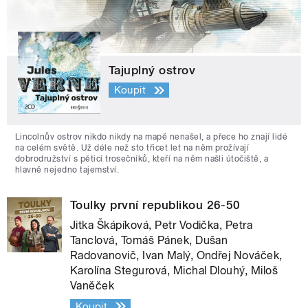
Tajuplný ostrov
Koupit
Lincolnův ostrov nikdo nikdy na mapě nenašel, a přece ho znají lidé
na celém světě. Už déle než sto třicet let na něm prožívají
dobrodružství s pěticí trosečníků, kteří na něm našli útočiště, a
hlavně nejedno tajemství.
Toulky první republikou 26-50
Jitka Škápíková, Petr Vodička, Petra
Tanclová, Tomáš Pánek, Dušan
Radovanovič, Ivan Malý, Ondřej Nováček,
Karolína Stegurová, Michal Dlouhý, Miloš
Vaněček
Koupit