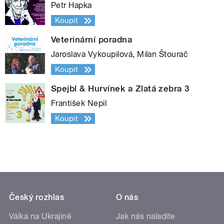
Petr Hapka
Koupit
Veterinární poradna
Jaroslava Vykoupilová, Milan Štourač
Koupit
Spejbl & Hurvínek a Zlatá zebra 3
František Nepil
Koupit
Český rozhlas
O nás
Válka na Ukrajině
Jak nás naladíte