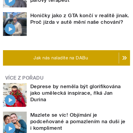
párový terapeut
Honičky jako z GTA končí v realitě jinak.
Proč jízda v autě mění naše chování?
Jak nás naladíte na DABu
VÍCE Z POŘADU
Deprese by neměla být glorifikována
jako umělecká inspirace, říká Jan
Durina
Mazlete se víc! Objímání je
podceňované a pomazlením na duši je
i kompliment