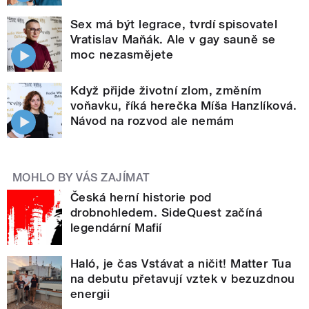
Sex má být legrace, tvrdí spisovatel
Vratislav Maňák. Ale v gay sauně se
moc nezasmějete
Když přijde životní zlom, změním
voňavku, říká herečka Míša Hanzlíková.
Návod na rozvod ale nemám
MOHLO BY VÁS ZAJÍMAT
Česká herní historie pod
drobnohledem. SideQuest začíná
legendární Mafií
Haló, je čas Vstávat a ničit! Matter Tua
na debutu přetavují vztek v bezuzdnou
energii