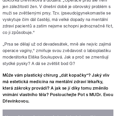
doktorka Dřevínková a dodává:
„
Operace prsů ale není
jen záležitostí žen. V dnešní době je obrovský problém s
muži se zvětšenými prsy. Tzv. (pseudo)gynekomastie se
vyskytuje čím dál častěji, má velké dopady na mentální
zdraví pacientů a zatím nejsme schopni jednoznačně říct,
co ji způsobuje.
“
„
Prsa se dělají už od devadesátek, mně ale nejvíc zajímá
operace vagíny,
“
zmiňuje svou zvědavost o labioplastiku
moderátorka Eliška Soukupová. Jak a proč se zmenšují
stydké pysky? A dá se zvětšit bod G?
Může vám plastický chirurg „dát kopačky“? Jaký vliv
má estetická medicína na mentální zdraví lékařky,
která zákroky provádí? A jak se jí díky tomu změnilo
vnímání vlastního těla? Poslouchejte Pot s MUDr. Evou
Dřevínkovou.