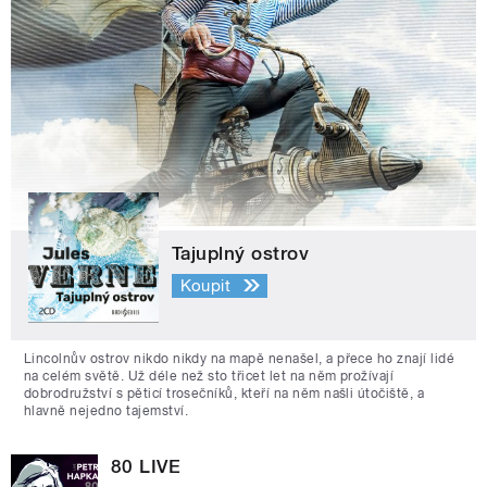
Tajuplný ostrov
Koupit
Lincolnův ostrov nikdo nikdy na mapě nenašel, a přece ho znají lidé
na celém světě. Už déle než sto třicet let na něm prožívají
dobrodružství s pěticí trosečníků, kteří na něm našli útočiště, a
hlavně nejedno tajemství.
80 LIVE