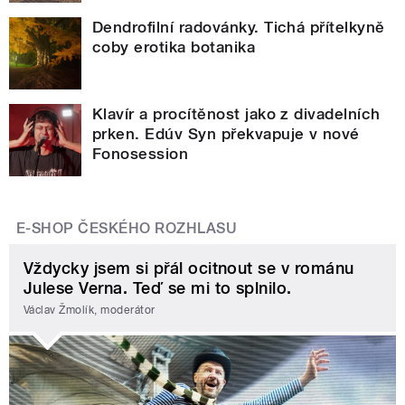
Dendrofilní radovánky. Tichá přítelkyně
coby erotika botanika
Klavír a procítěnost jako z divadelních
prken. Edúv Syn překvapuje v nové
Fonosession
E-SHOP ČESKÉHO ROZHLASU
Vždycky jsem si přál ocitnout se v románu
Julese Verna. Teď se mi to splnilo.
Václav Žmolík, moderátor