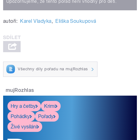
Upozorňujeme, že tento pořad není vhodný pro děti.
autoři:
Karel Vladyka
,
Eliška Soukupová
Všechny díly pořadu na mujRozhlas
mujRozhlas
Hry a četby
Krimi
Pohádky
Pořady
Živé vysílání