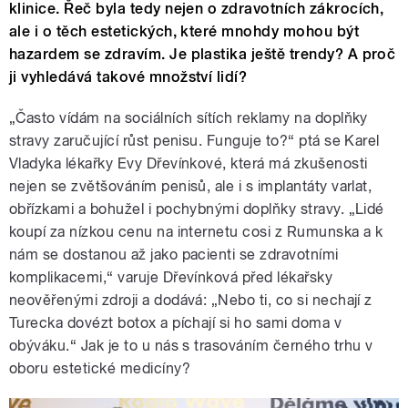
klinice. Řeč byla tedy nejen o zdravotních zákrocích,
ale i o těch estetických, které mnohdy mohou být
hazardem se zdravím. Je plastika ještě trendy? A proč
ji vyhledává takové množství lidí?
„
Často vídám na sociálních sítích reklamy na doplňky
stravy zaručující růst penisu. Funguje to?
“
ptá se Karel
Vladyka lékařky Evy Dřevínkové, která má zkušenosti
nejen se zvětšováním penisů, ale i s implantáty varlat,
obřízkami a bohužel i pochybnými doplňky stravy.
„
Lidé
koupí za nízkou cenu na internetu cosi z Rumunska a k
nám se dostanou až jako pacienti se zdravotními
komplikacemi,
“
varuje Dřevínková před lékařsky
neověřenými zdroji a dodává:
„
Nebo ti, co si nechají z
Turecka dovézt botox a píchají si ho sami doma v
obýváku.
“
Jak je to u nás s trasováním černého trhu v
oboru estetické medicíny?