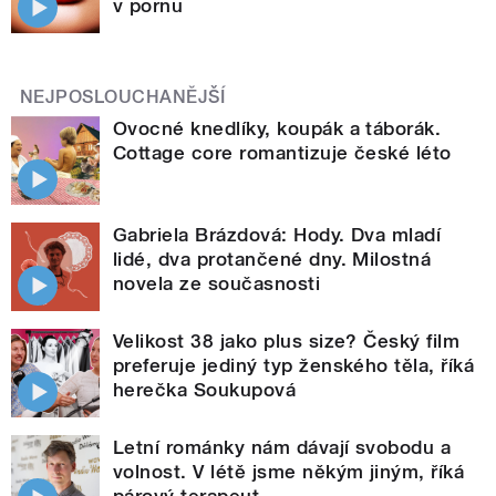
v pornu
NEJPOSLOUCHANĚJŠÍ
Ovocné knedlíky, koupák a táborák.
Cottage core romantizuje české léto
Gabriela Brázdová: Hody. Dva mladí
lidé, dva protančené dny. Milostná
novela ze současnosti
Velikost 38 jako plus size? Český film
preferuje jediný typ ženského těla, říká
herečka Soukupová
Letní románky nám dávají svobodu a
volnost. V létě jsme někým jiným, říká