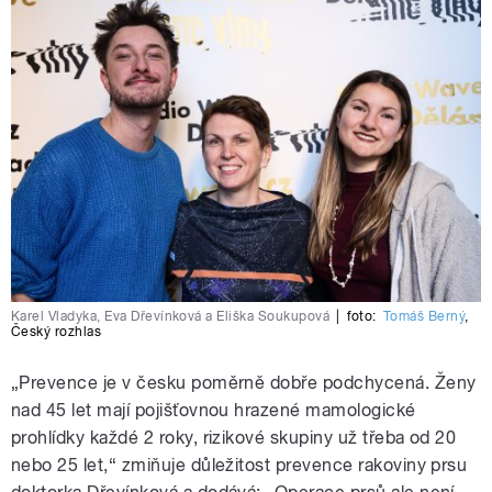
Karel Vladyka, Eva Dřevínková a Eliška Soukupová
|
foto:
Tomáš Berný
,
Český rozhlas
„
Prevence je v česku poměrně dobře podchycená. Ženy
nad 45 let mají pojišťovnou hrazené mamologické
prohlídky každé 2 roky, rizikové skupiny už třeba od 20
nebo 25 let,
“
zmiňuje důležitost prevence rakoviny prsu