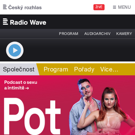
Přejít k hlavnímu obsahu
MENU
ŽIVĚ
PROGRAM
AUDIOARCHIV
KAMERY
Společnost
Program
Pořady
Více
…