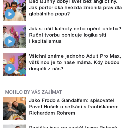
Bad Bunny dobyl svět bez angličtiny.
Jak portorická hvězda změnila pravidla
globálního popu?
Jak si ušít kalhoty nebo upéct chleba?
Ruční tvorbu pohlcuje logika sítí
i kapitalismus
Všichni známe jednoho Adult Pro Max,
většinou je to naše máma. Kdy budou
dospělí z nás?
MOHLO BY VÁS ZAJÍMAT
Jako Frodo s Gandalfem: spisovatel
Pavel Hošek o setkání s františkánem
Richardem Rohrem
Rybičky jsou na cestě! Ivana Rybová