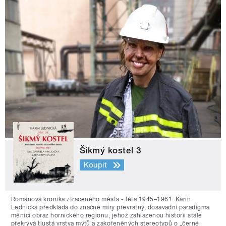
Šikmý kostel 3
Koupit
Románová kronika ztraceného města - léta 1945–1961. Karin
Lednická předkládá do značné míry převratný, dosavadní paradigma
měnící obraz hornického regionu, jehož zahlazenou historii stále
překrývá tlustá vrstva mýtů a zakořeněných stereotypů o „černé