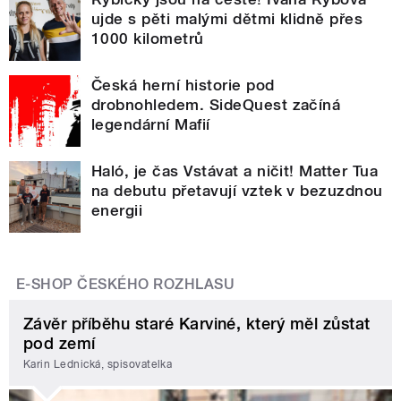
ujde s pěti malými dětmi klidně přes
1000 kilometrů
Česká herní historie pod
drobnohledem. SideQuest začíná
legendární Mafií
Haló, je čas Vstávat a ničit! Matter Tua
na debutu přetavují vztek v bezuzdnou
energii
E-SHOP ČESKÉHO ROZHLASU
Závěr příběhu staré Karviné, který měl zůstat
pod zemí
Karin Lednická, spisovatelka