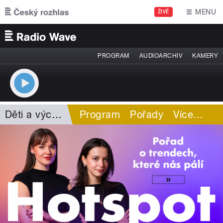
Přejít k hlavnímu obsahu
MENU
ŽIVĚ
PROGRAM
AUDIOARCHIV
KAMERY
Děti a výchova
Program
Pořady
Více
…