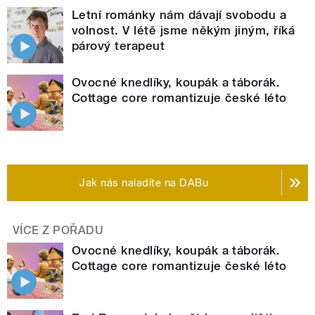
Letní románky nám dávají svobodu a
volnost. V létě jsme někým jiným, říká
párový terapeut
Ovocné knedlíky, koupák a táborák.
Cottage core romantizuje české léto
Jak nás naladíte na DABu
VÍCE Z POŘADU
Ovocné knedlíky, koupák a táborák.
Cottage core romantizuje české léto