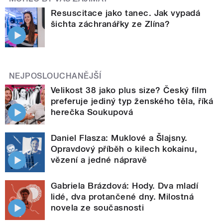
Resuscitace jako tanec. Jak vypadá
šichta záchranářky ze Zlína?
NEJPOSLOUCHANĚJŠÍ
Velikost 38 jako plus size? Český film
preferuje jediný typ ženského těla, říká
herečka Soukupová
Daniel Flasza: Muklové a Šlajsny.
Opravdový příběh o kilech kokainu,
vězení a jedné nápravě
Gabriela Brázdová: Hody. Dva mladí
lidé, dva protančené dny. Milostná
novela ze současnosti