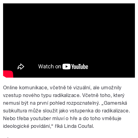
Adolescence | Official Trailer | Netflix
Online komunikace, včetně té vizuální, ale umožnily
vzestup nového typu radikalizace. Včetně toho, který
nemusí být na první pohled rozpoznatelný. „Gamerská
subkultura může sloužit jako vstupenka do radikalizace.
Nebo třeba youtuber mluví o hře a do toho vměšuje
ideologické povídání,“ říká Linda Coufal.