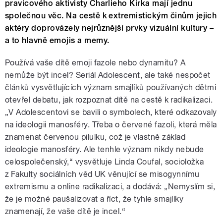
pravicového aktivisty Charlieho Kirka mají jednu
společnou věc. Na cestě k extremistickým činům jejich
aktéry doprovázely nejrůznější prvky vizuální kultury –
a to hlavně emojis a memy.
Používá vaše dítě emoji fazole nebo dynamitu? A
nemůže být incel? Seriál Adolescent, ale také nespočet
článků vysvětlujících význam smajlíků používaných dětmi
otevřel debatu, jak rozpoznat dítě na cestě k radikalizaci.
„V Adolescentovi se bavili o symbolech, které odkazovaly
na ideologii manosféry. Třeba o červené fazoli, která měla
znamenat červenou pilulku, což je vlastně základ
ideologie manosféry. Ale tenhle význam nikdy nebude
celospolečenský,“ vysvětluje Linda Coufal, socioložka
z Fakulty sociálních věd UK věnující se misogynnímu
extremismu a online radikalizaci, a dodává: „Nemyslím si,
že je možné paušalizovat a říct, že tyhle smajlíky
znamenají, že vaše dítě je incel.“