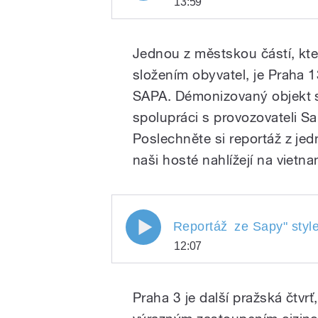
13:59
Začínáme
Play
Prahou 13
Jednou z městskou částí, kter
složením obyvatel, je Praha 1
SAPA. Démonizovaný objekt se 
spolupráci s provozovateli Sa
Poslechněte si reportáž z jed
naši hosté nahlížejí na viet
/
Reportáž ze Sapy
Reportáž
ze Sapy
" styl
12:07
Reportáž
Play
ze Sapy
Praha 3 je další pražská čtvrť