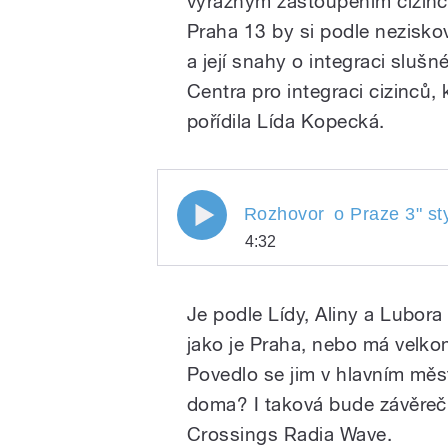
výrazným zastoupením cizinc
pause
Praha 13 by si podle nezisko
a její snahy o integraci sluš
Centra pro integraci cizinců,
pořídila Lída Kopecká.
/
Rozhovor o Praze 3
Rozhovor
o Praze 3
" st
4:32
Rozhovor
Play
o Praze 3
Je podle Lídy, Aliny a Lubora
jako je Praha, nebo má velko
pause
Povedlo se jim v hlavním měs
doma? I taková bude závěreč
Crossings Radia Wave.