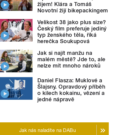
žijem! Klára a Tomáš
Novotní žijí bikepackingem
Velikost 38 jako plus size?
Český film preferuje jediný
typ ženského těla, říká
herečka Soukupová
Jak si najít manžu na
malém městě? Jde to, ale
nelze mít mnoho nároků
Daniel Flasza: Muklové a
Šlajsny. Opravdový příběh
o kilech kokainu, vězení a
jedné nápravě
ahou 13
Jak nás naladíte na DABu