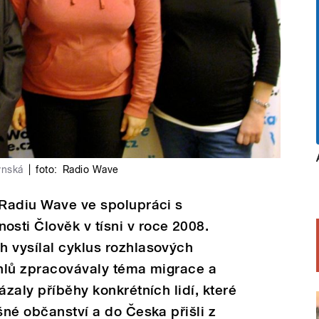
ynská
|
foto:
Radio Wave
 Radiu Wave ve spolupráci s
sti Člověk v tísni v roce 2008.
h vysílal cyklus rozhlasových
úhlů zpracovávaly téma migrace a
ázaly příběhy konkrétních lidí, které
šné občanství a do Česka přišli z