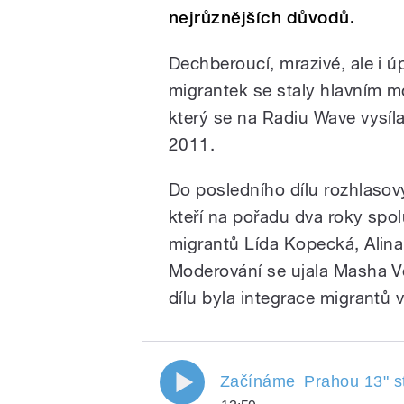
nejrůznějších důvodů.
Dechberoucí, mrazivé, ale i 
migrantek se staly hlavním 
který se na Radiu Wave vysíla
2011.
Do posledního dílu rozhlasovýc
kteří na pořadu dva roky spol
migrantů Lída Kopecká, Alina
Moderování se ujala Masha V
dílu byla integrace migrantů 
Začínáme Prahou 13
Začínáme
Prahou 13
" 