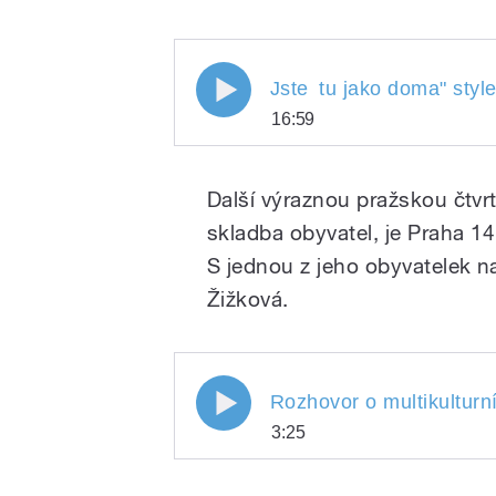
/
Jste tu jako doma
Jste
tu jako doma
" styl
16:59
Jste
Play
tu jako doma
Další výraznou pražskou čtvrtí
skladba obyvatel, je Praha 14
S jednou z jeho obyvatelek 
pause
Žižková.
Rozhovor o multikulturním 
/
Rozhovor o multikulturní
3:25
obyvatelek
Rozhovor o multikultu
Play