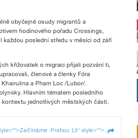
úplně obyčejné osudy migrantů a
motivem hodinového pořadu Crossings,
l každou poslední středu v měsíci od září
h křižovatek o migraci přijali pozvání ti,
upracovali, členové a členky Fóra
 Khairulina a Pham Loc /Lubor/.
olynsky. Hlavním tématem posledního
v kontextu jednotlivých městských částí.
Začínáme
style="">
Prahou 13
" style="">
Začínáme
Pr