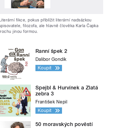
Literární fikce, pokus přiblížit literární nadsázkou
spisovatele, filozofa, ale hlavně člověka Karla Čapka
trochu jinou formou.
Ranní špek 2
Dalibor Gondík
Koupit
Spejbl & Hurvínek a Zlatá
zebra 3
František Nepil
Koupit
50 moravských pověstí