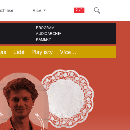
ozhlase
Více
ŽIVĚ
PROGRAM
AUDIOARCHIV
KAMERY
nás
Lidé
Playlisty
Více
…