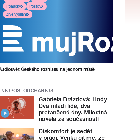
Pohádky
Pořady
Živé vysílání
Audiosvět Českého rozhlasu na jednom místě
NEJPOSLOUCHANĚJŠÍ
Gabriela Brázdová: Hody.
Dva mladí lidé, dva
protančené dny. Milostná
novela ze současnosti
Diskomfort je sedět
v práci. Venku cítíme, že