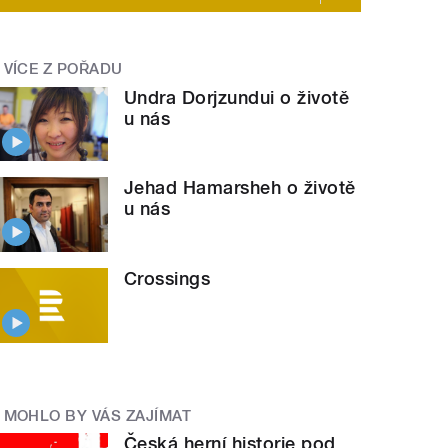
VÍCE Z POŘADU
Undra Dorjzundui o životě
u nás
Jehad Hamarsheh o životě
u nás
Crossings
MOHLO BY VÁS ZAJÍMAT
Česká herní historie pod