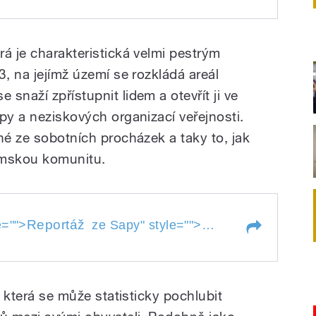
á je charakteristická velmi pestrým
3, na jejímž území se rozkládá areál
snaží zpřístupnit lidem a otevřít ji ve
py a neziskových organizací veřejnosti.
né ze sobotních procházek a taky to, jak
namskou komunitu.
Reportáž
e="">
ze Sapy
" style="">
Reportáž
ze Sapy
, která se může statisticky pochlubit