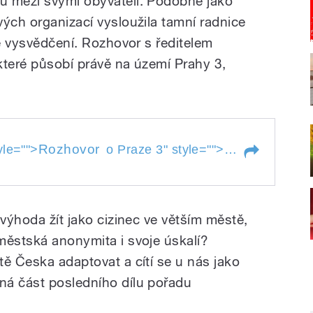
ů mezi svými obyvateli. Podobně jako
vých organizací vysloužila tamní radnice
né vysvědčení. Rozhovor s ředitelem
 které působí právě na území Prahy 3,
Rozhovor
yle="">
o Praze 3
" style="">
Rozhovor
o Pr
 výhoda žít jako cizinec ve větším městě,
městská anonymita i svoje úskalí?
tě Česka adaptovat a cítí se u nás jako
ná část posledního dílu pořadu