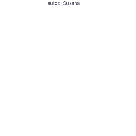
Most s jednou z jeho
autor:
Susana
pause
/
pause