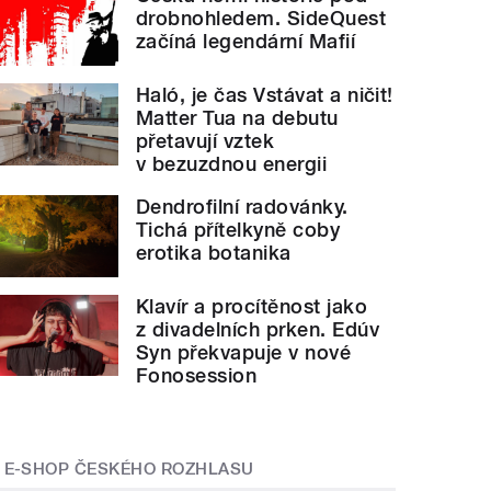
drobnohledem. SideQuest
začíná legendární Mafií
Haló, je čas Vstávat a ničit!
Matter Tua na debutu
přetavují vztek
v bezuzdnou energii
Dendrofilní radovánky.
Tichá přítelkyně coby
aze 3
erotika botanika
Klavír a procítěnost jako
z divadelních prken. Edúv
Syn překvapuje v nové
Fonosession
E-SHOP ČESKÉHO ROZHLASU