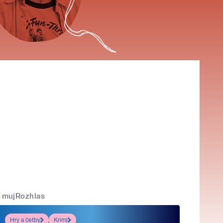
mujRozhlas
Hry a četby
Krimi