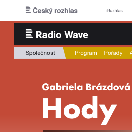
Přejít k hlavnímu obsahu
iRozhlas
Společnost
Program
Pořady