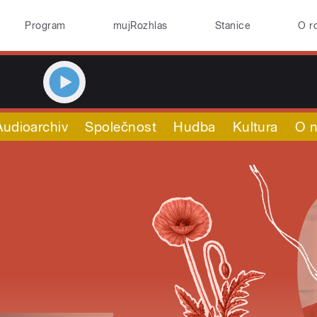
Program
mujRozhlas
Stanice
O r
Audioarchiv
Společnost
Hudba
Kultura
O 