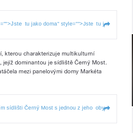
Jste
e="">
tu jako doma
" style="">
Jste
tu jako doma
, kterou charakterizuje multikulturní
, jejíž dominantou je sídliště Černý Most.
natáčela mezi panelovými domy Markéta
sídlišti Černý Most s jednou z jeho
m sídlišti Černý Most s jednou z jeho
obyvatelek
" st
rním sídlišti Černý
obyvatelek