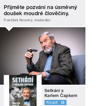
Přijměte pozvání na úsměvný
doušek moudré člověčiny.
František Novotný, moderátor
Rozhovor o multikulturním sídlišti Černý Mo
yle="">
Setkání s
Karlem Čapkem
Koupit