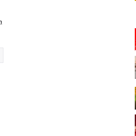
äckmanem - Backstage
Alliance
m