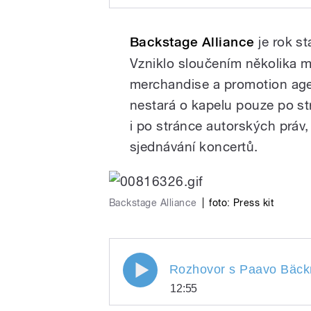
Rozhovor s Joose Ber
Play
Backstage Alliance
je rok s
Vzniklo sloučením několika m
merchandise a promotion agen
nestará o kapelu pouze po st
i po stránce autorských práv
sjednávání koncertů.
/
Backstage Alliance
|
foto: Press kit
Rozhovor s Paavo Bäckman
Rozhovor s Paavo Bäc
12:55
pause