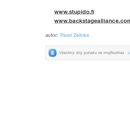
Rozhovor s Paavo B
Play
www.stupido.fi
www.backstagealliance.co
autor:
Pavel Zelinka
Všechny díly pořadu na mujRozhlas
/
pause