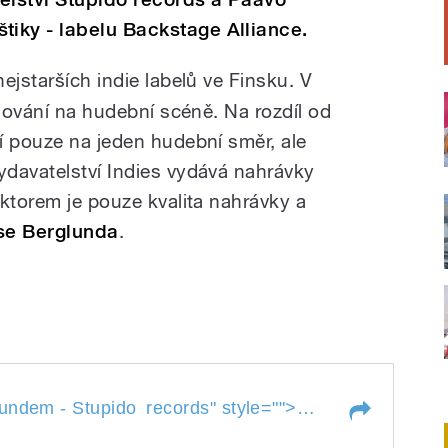
iky - labelu Backstage Alliance.
nejstarších indie labelů ve Finsku. V
ngování na hudební scéně. Na rozdíl od
í pouze na jeden hudební směr, ale
davatelství Indies vydává nahrávky
aktorem je pouze kvalita nahrávky a
se Berglunda
.
dem - Stupido records
Rozhovor s Joos
undem - Stupido
records
" style="">