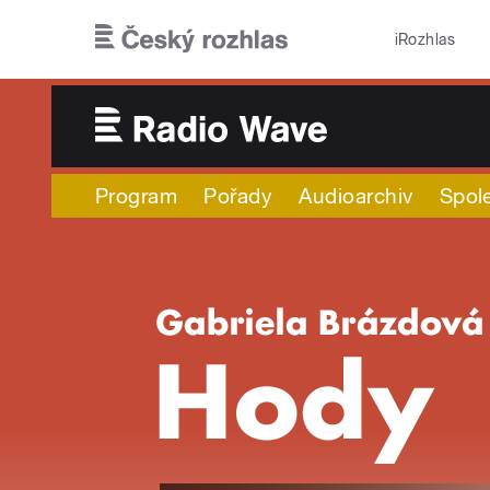
Přejít k hlavnímu obsahu
iRozhlas
Program
Pořady
Audioarchiv
Spol