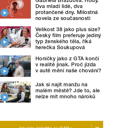
Gabriela Brázdová: Hody.
Dva mladí lidé, dva
protančené dny. Milostná
novela ze současnosti
Velikost 38 jako plus size?
Český film preferuje jediný
typ ženského těla, říká
herečka Soukupová
Honičky jako z GTA končí
v realitě jinak. Proč jízda
v autě mění naše chování?
Jak si najít manžu na
malém městě? Jde to, ale
nelze mít mnoho nároků
e Berglundem - Stupido
records
" style="">
Rozhovo