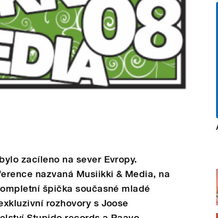
bylo zacíleno na sever Evropy.
erence nazvaná Musiikki & Media, na
 kompletní špička současné mladé
exkluzivní rozhovory s Joose
lství Stupido records a Paavo