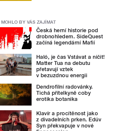
MOHLO BY VÁS ZAJÍMAT
Česká herní historie pod
drobnohledem. SideQuest
začíná legendární Mafií
Haló, je čas Vstávat a ničit!
Matter Tua na debutu
přetavují vztek
v bezuzdnou energii
Dendrofilní radovánky.
Tichá přítelkyně coby
erotika botanika
Klavír a procítěnost jako
z divadelních prken. Edúv
Syn překvapuje v nové