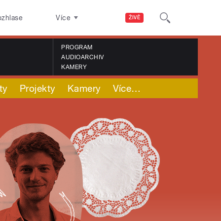
ozhlase
Více
ŽIVĚ
PROGRAM
AUDIOARCHIV
KAMERY
ty
Projekty
Kamery
Více
…