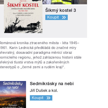
Šikmý kostel 3
Koupit
Románová kronika ztraceného města - léta 1945–
1961. Karin Lednická předkládá do značné míry
převratný, dosavadní paradigma měnící obraz
hornického regionu, jehož zahlazenou historii stále
překrývá tlustá vrstva mýtů a zakořeněných
stereotypů o „černé zemi a rudém kraji“.
Sedmikrásky na nebi
Jiří Dušek a kol.
Koupit