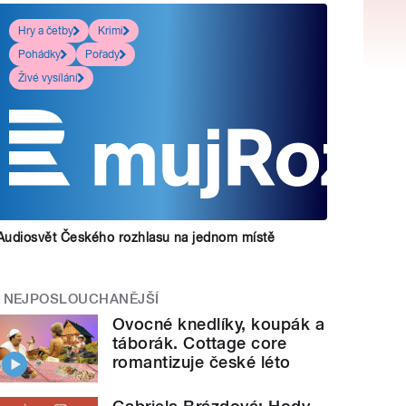
Hry a četby
Krimi
Pohádky
Pořady
Živé vysílání
Audiosvět Českého rozhlasu na jednom místě
NEJPOSLOUCHANĚJŠÍ
Ovocné knedlíky, koupák a
táborák. Cottage core
romantizuje české léto