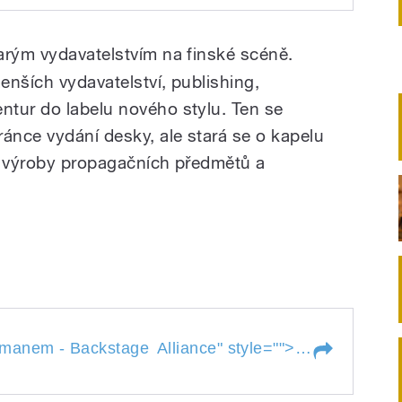
glundem - Stupido
records
tarým vydavatelstvím na finské scéně.
enších vydavatelství, publishing,
tur do labelu nového stylu. Ten se
ránce vydání desky, ale stará se o kapelu
, výroby propagačních předmětů a
em - Backstage Alliance
Rozhovor s 
kmanem - Backstage
Alliance
" style="">