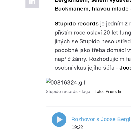
Bäckmanem, hlavou mladé št
Stupido records
je jedním z 
příštím roce oslaví 20 let fu
jiných se Stupido nesoustřed
podobně jako třeba domácí vy
napříč žánry. Rozhodujícím f
osobní vkus jejího šéfa -
Joo
Stupido records - logo
|
foto: Press kit
Rozhovor s Joose Berglun
Rozhovor s Joose Bergl
19:22