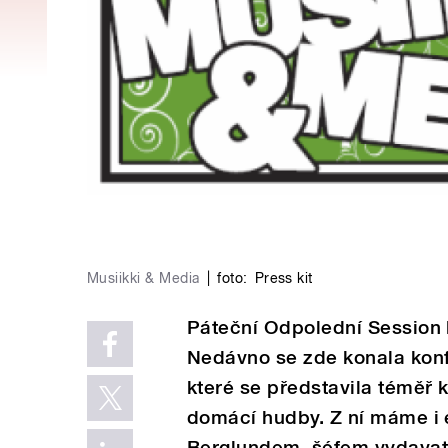
Musiikki & Media
|
foto:
Press kit
Páteční Odpolední Session 
Nedávno se zde konala konf
které se představila téměř
domácí hudby. Z ní máme i 
Berglundem, šéfem vydavate