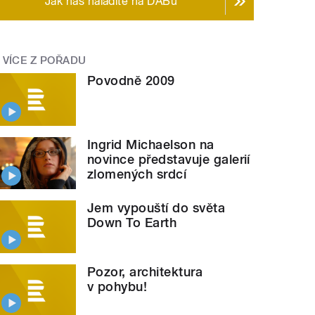
Jak nás naladíte na DABu
VÍCE Z POŘADU
Povodně 2009
Ingrid Michaelson na
novince představuje galerií
zlomených srdcí
Jem vypouští do světa
Down To Earth
Pozor, architektura
Paavo Bäckmanem - Backstage
Alliance
" style="">
v pohybu!