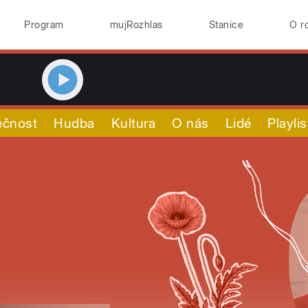
Program
mujRozhlas
Stanice
O r
ečnost
Hudba
Kultura
O nás
Lidé
Playlis