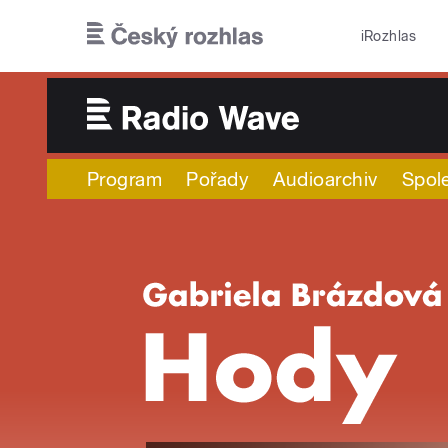
Přejít k hlavnímu obsahu
iRozhlas
Program
Pořady
Audioarchiv
Spol