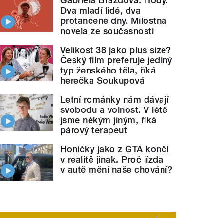
Gabriela Brázdová: Hody.
Dva mladí lidé, dva
protančené dny. Milostná
novela ze současnosti
Velikost 38 jako plus size?
Český film preferuje jediný
son
" style="">
Recenze desky Ingrid
Michaelson
typ ženského těla, říká
herečka Soukupová
Letní románky nám dávají
svobodu a volnost. V létě
jsme někým jiným, říká
párový terapeut
Honičky jako z GTA končí
v realitě jinak. Proč jízda
v autě mění naše chování?