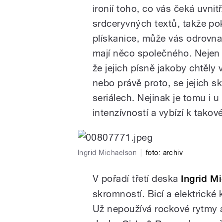
ironií toho, co vás čeká uvnit
srdceryvných textů, takže p
plískanice, může vás odrovnat
mají něco společného. Nejen ž
že jejich písně jakoby chtěly v
pause
nebo právě proto, se jejich sk
seriálech. Nejinak je tomu i u
intenzívností a vybízí k tako
Ingrid Michaelson
|
foto: archiv
V pořadí třetí deska
Ingrid M
skromností. Bicí a elektrické 
Už nepoužívá rockové rytmy a