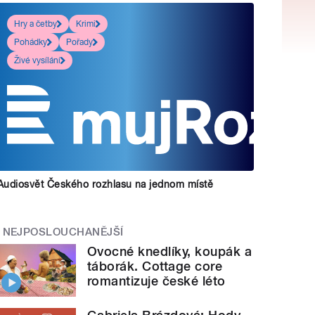
Hry a četby
Krimi
Pohádky
Pořady
Živé vysílání
Audiosvět Českého rozhlasu na jednom místě
NEJPOSLOUCHANĚJŠÍ
Ovocné knedlíky, koupák a
táborák. Cottage core
romantizuje české léto