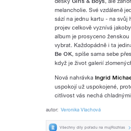
desky
Girls & Boys
, ale zano
melancholie. Své vzdáleně je
sází na jednu kartu - na svůj
projev celkově vyznívá jakoby
album je prosyceno ženskou i
vybrat. Každopádně i ta jedin
Be OK
, spíše sama sebe pře
když je život galerií zlomenýc
Nová nahrávka
Ingrid Micha
uspokojí už uspokojené, prot
citlivost vás nechá chladnými
autor:
Veronika Vlachová
Všechny díly pořadu na mujRozhlas