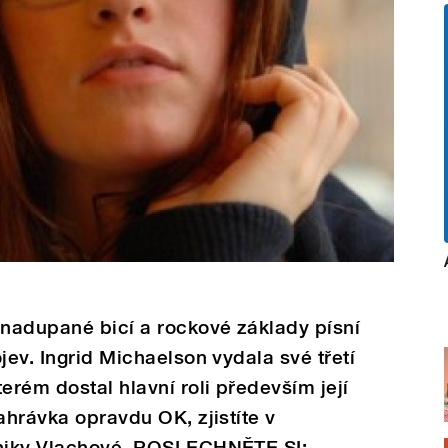
 nadupané bicí a rockové základy písní
jev. Ingrid Michaelson vydala své třetí
rém dostal hlavní roli především její
ahrávka opravdu OK, zjistíte v
oniky Vlachové. POSLECHNĚTE SI: