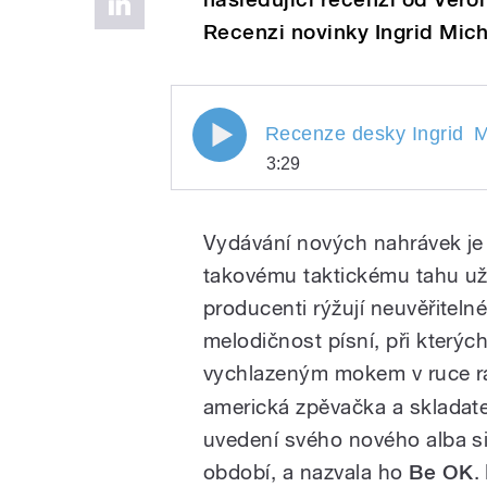
Recenzi novinky Ingrid Mic
Recenze desky Ingrid Mic
Recenze desky Ingrid
M
3:29
Recenze desky Ingrid
Play
Vydávání nových nahrávek je
takovému taktickému tahu už 
producenti rýžují neuvěřiteln
melodičnost písní, při kterýc
vychlazeným mokem v ruce r
americká zpěvačka a skladate
/
uvedení svého nového alba si
období, a nazvala ho
Be OK
.