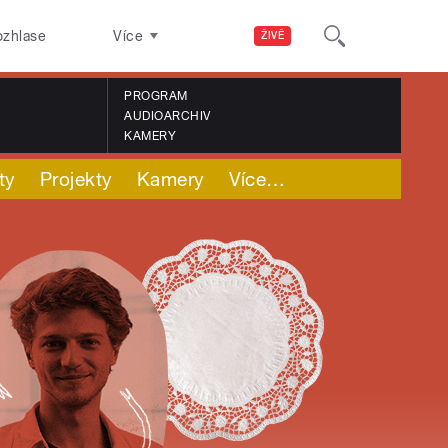
ozhlase
Více
ŽIVĚ
PROGRAM
AUDIOARCHIV
KAMERY
ty
Projekty
Kamery
Více
…