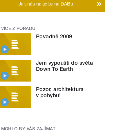
Jak nás naladíte na DABu
VÍCE Z POŘADU
Povodně 2009
Jem vypouští do světa
Down To Earth
Pozor, architektura
v pohybu!
MOHLO BY VÁS ZAJÍMAT