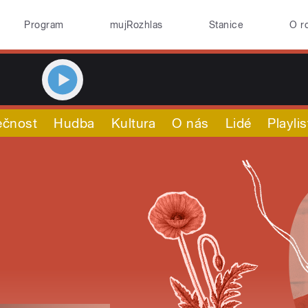
Program
mujRozhlas
Stanice
O r
ečnost
Hudba
Kultura
O nás
Lidé
Playlis