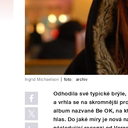
Ingrid Michaelson
|
foto:
archiv
Odhodila své typické brýle,
a vrhla se na skromnější pro
album nazvané Be OK, na kte
hlas. Do jaké míry je nová n
následující recenzi od Ver