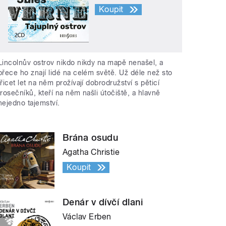
Koupit
Lincolnův ostrov nikdo nikdy na mapě nenašel, a
přece ho znají lidé na celém světě. Už déle než sto
třicet let na něm prožívají dobrodružství s pěticí
trosečníků, kteří na něm našli útočiště, a hlavně
nejedno tajemství.
Brána osudu
Agatha Christie
Koupit
Denár v dívčí dlani
Václav Erben