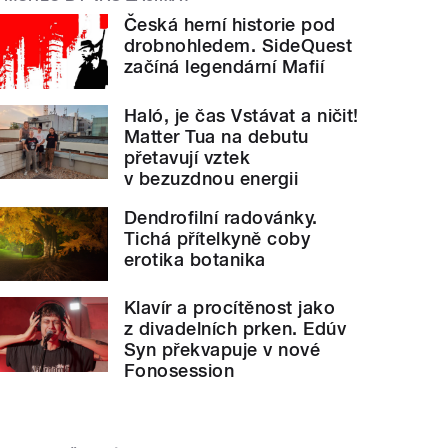
Česká herní historie pod
drobnohledem. SideQuest
začíná legendární Mafií
Haló, je čas Vstávat a ničit!
Matter Tua na debutu
přetavují vztek
v bezuzdnou energii
Dendrofilní radovánky.
Tichá přítelkyně coby
erotika botanika
Klavír a procítěnost jako
z divadelních prken. Edúv
Syn překvapuje v nové
Fonosession