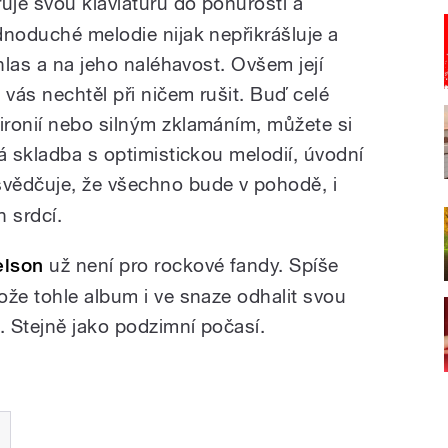
řuje svou klaviaturu do ponurosti a
dnoduché melodie nijak nepřikrášluje a
 hlas a na jeho naléhavost. Ovšem její
 vás nechtěl při ničem rušit. Buď celé
ronií nebo silným zklamáním, můžete si
á skladba s optimistickou melodií, úvodní
svědčuje, že všechno bude v pohodě, i
h srdcí.
elson
už není pro rockové fandy. Spíše
ože tohle album i ve snaze odhalit svou
. Stejně jako podzimní počasí.