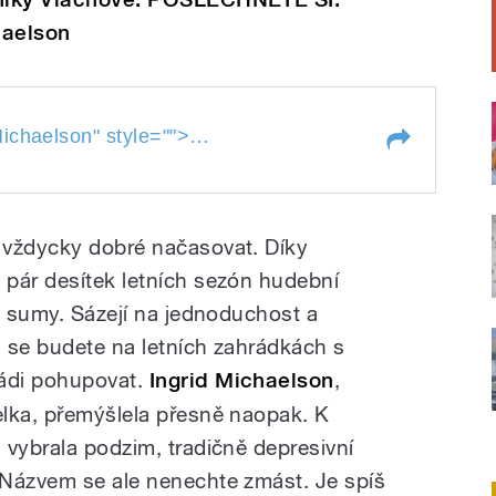
haelson
haelson
Recenze desky Ingrid
ichaelson
" style="">
Michael
Michaelson
 vždycky dobré načasovat. Díky
pár desítek letních sezón hudební
é sumy. Sázejí na jednoduchost a
h se budete na letních zahrádkách s
ádi pohupovat.
Ingrid Michaelson
,
lka, přemýšlela přesně naopak. K
 vybrala podzim, tradičně depresivní
 Názvem se ale nenechte zmást. Je spíš