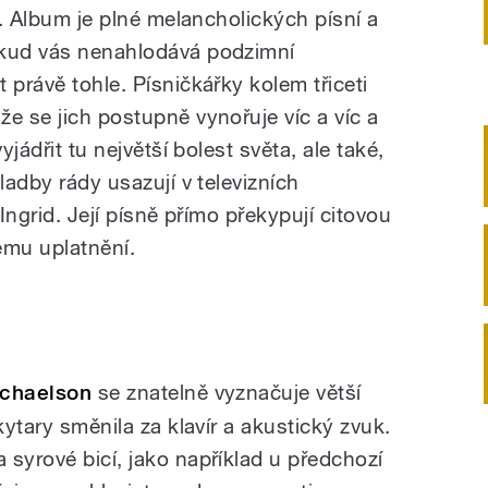
ř. Album je plné melancholických písní a
okud vás nenahlodává podzimní
 právě tohle. Písničkářky kolem třiceti
e se jich postupně vynořuje víc a víc a
yjádřit tu největší bolest světa, ale také,
ladby rády usazují v televizních
 Ingrid. Její písně přímo překypují citovou
vému uplatnění.
ichaelson
se znatelně vyznačuje větší
kytary směnila za klavír a akustický zvuk.
 syrové bicí, jako například u předchozí