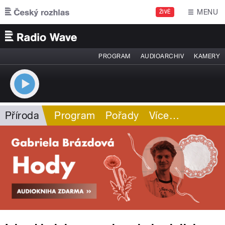
Přejít k hlavnímu obsahu
MENU
ŽIVĚ
PROGRAM
AUDIOARCHIV
KAMERY
Příroda
Program
Pořady
Více
…