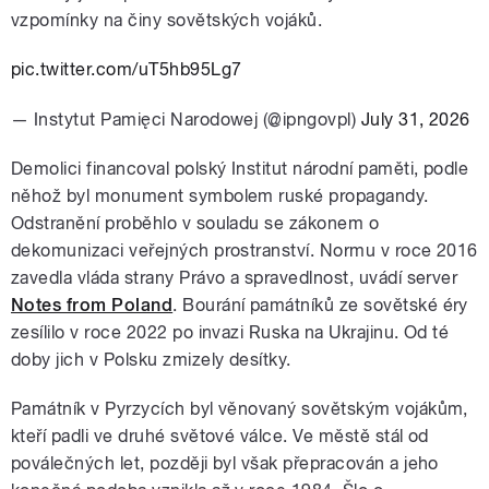
vzpomínky na činy sovětských vojáků.
pic.twitter.com/uT5hb95Lg7
— Instytut Pamięci Narodowej (@ipngovpl)
July 31, 2026
Demolici financoval polský Institut národní paměti, podle
něhož byl monument symbolem ruské propagandy.
Odstranění proběhlo v souladu se zákonem o
dekomunizaci veřejných prostranství. Normu v roce 2016
zavedla vláda strany Právo a spravedlnost, uvádí server
Notes from Poland
. Bourání památníků ze sovětské éry
zesílilo v roce 2022 po invazi Ruska na Ukrajinu. Od té
doby jich v Polsku zmizely desítky.
Památník v Pyrzycích byl věnovaný sovětským vojákům,
kteří padli ve druhé světové válce. Ve městě stál od
poválečných let, později byl však přepracován a jeho