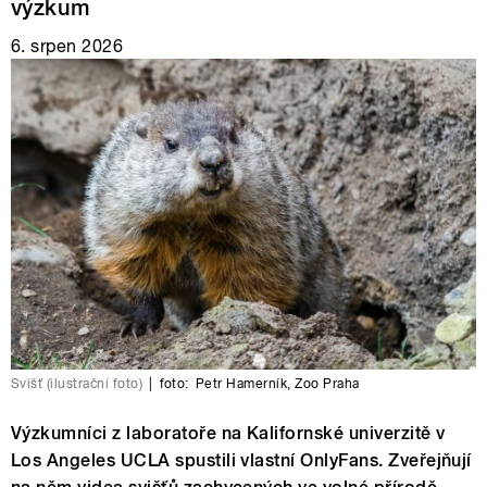
výzkum
6. srpen 2026
Svišť (ilustrační foto)
|
foto:
Petr Hamerník
,
Zoo Praha
Výzkumníci z laboratoře na Kalifornské univerzitě v
Los Angeles UCLA spustili vlastní OnlyFans. Zveřejňují