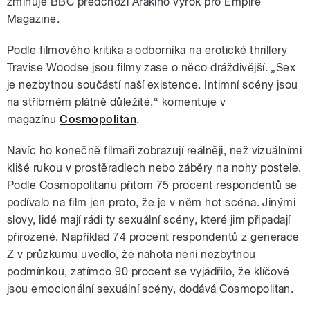
zmiňuje BBC předchozí Arakiho výrok pro Empire
Magazine.
Podle filmového kritika a odborníka na erotické thrillery
Travise Woodse jsou filmy zase o něco dráždivější. „Sex
je nezbytnou součástí naší existence. Intimní scény jsou
na stříbrném plátně důležité,
“ komentuje v
magazínu
Cosmopolitan
.
Navíc ho konečně filmaři zobrazují reálněji, než vizuálními
klišé rukou v prostěradlech nebo záběry na nohy postele.
Podle Cosmopolitanu přitom 75 procent respondentů se
podívalo na film jen proto, že je v něm hot scéna. Jinými
slovy, lidé mají rádi ty sexuální scény, které jim připadají
přirozené. Například 74 procent respondentů z generace
Z v průzkumu uvedlo, že nahota není nezbytnou
podmínkou, zatímco 90 procent se vyjádřilo, že klíčové
jsou emocionální sexuální scény, dodává Cosmopolitan.