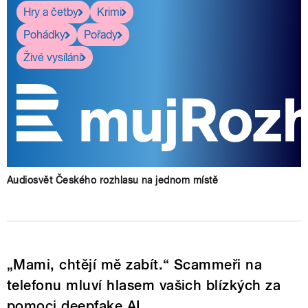
Hry a četby
Krimi
Pohádky
Pořady
Živé vysílání
Audiosvět Českého rozhlasu na jednom místě
„Mami, chtějí mě zabít.“ Scammeři na
telefonu mluví hlasem vašich blízkých za
pomoci deepfake AI