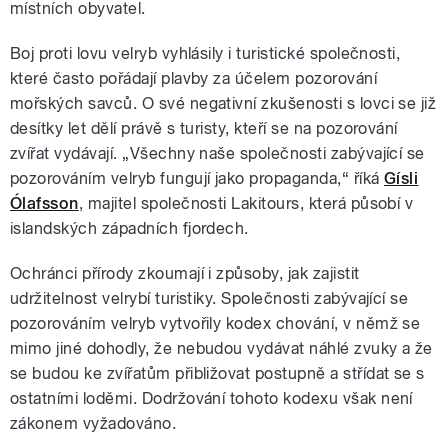
místních obyvatel.
Boj proti lovu velryb vyhlásily i turistické společnosti,
které často pořádají plavby za účelem pozorování
mořských savců. O své negativní zkušenosti s lovci se již
desítky let dělí právě s turisty, kteří se na pozorování
zvířat vydávají. „Všechny naše společnosti zabývající se
pozorováním velryb fungují jako propaganda,“ říká
Gísli
Ólafsson
, majitel společnosti Lakitours, která působí v
islandských západních fjordech.
Ochránci přírody zkoumají i způsoby, jak zajistit
udržitelnost velrybí turistiky. Společnosti zabývající se
pozorováním velryb vytvořily kodex chování, v němž se
mimo jiné dohodly, že nebudou vydávat náhlé zvuky a že
se budou ke zvířatům přibližovat postupně a střídat se s
ostatními loděmi. Dodržování tohoto kodexu však není
zákonem vyžadováno.