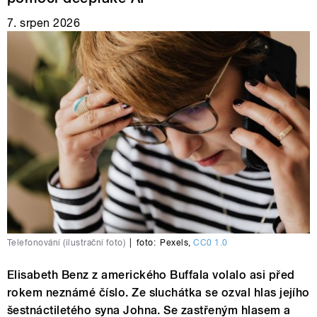
7. srpen 2026
Telefonování (ilustrační foto)
|
foto:
Pexels
,
CC0 1.0
Elisabeth Benz z amerického Buffala volalo asi před
rokem neznámé číslo. Ze sluchátka se ozval hlas jejího
šestnáctiletého syna Johna. Se zastřeným hlasem a