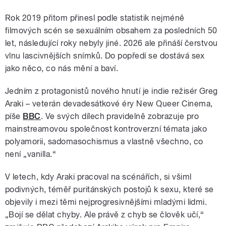
Rok 2019 přitom přinesl podle statistik nejméně
filmových scén se sexuálním obsahem za posledních 50
let, následující roky nebyly jiné. 2026 ale přináší čerstvou
vlnu lascivnějších snímků. Do popředí se dostává sex
jako něco, co nás mění a baví.
Jedním z protagonistů nového hnutí je indie režisér Greg
Araki – veterán devadesátkové éry New Queer Cinema,
píše
BBC
. Ve svých dílech pravidelně zobrazuje pro
mainstreamovou společnost kontroverzní témata jako
polyamorii, sadomasochismus a vlastně všechno, co
není „vanilla.“
V letech, kdy Araki pracoval na scénářích, si všiml
podivných, téměř puritánských postojů k sexu, které se
objevily i mezi těmi nejprogresivnějšími mladými lidmi.
„Bojí se dělat chyby. Ale právě z chyb se člověk učí,“