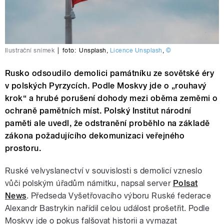
Ilustrační snímek
|
foto:
Unsplash
,
Licence Unsplash
,
©
Rusko odsoudilo demolici památníku ze sovětské éry
v polských Pyrzycích. Podle Moskvy jde o „rouhavý
krok“ a hrubé porušení dohody mezi oběma zeměmi o
ochraně pamětních míst. Polský Institut národní
paměti ale uvedl, že odstranění proběhlo na základě
zákona požadujícího dekomunizaci veřejného
prostoru.
Ruské velvyslanectví v souvislosti s demolicí vzneslo
vůči polským úřadům námitku, napsal server
Polsat
News
. Předseda Vyšetřovacího výboru Ruské federace
Alexandr Bastrykin nařídil celou událost prošetřit. Podle
Moskvy jde o pokus falšovat historii a vymazat