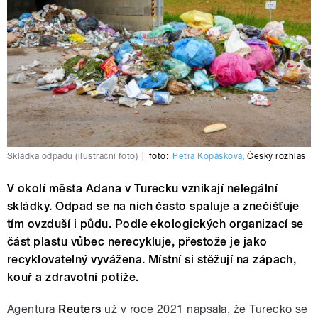
Skládka odpadu (ilustrační foto)
|
foto:
Petra Kopásková
,
Český rozhlas
V okolí města Adana v Turecku vznikají nelegální
skládky. Odpad se na nich často spaluje a znečišťuje
tím ovzduší i půdu. Podle ekologických organizací se
část plastu vůbec nerecykluje, přestože je jako
recyklovatelný vyvážena. Místní si stěžují na zápach,
kouř a zdravotní potíže.
Agentura
Reuters
už v roce 2021 napsala, že Turecko se