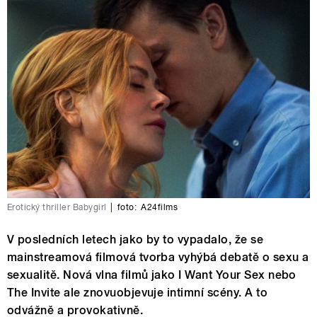
Erotický thriller Babygirl
|
foto:
A24films
V posledních letech jako by to vypadalo, že se
mainstreamová filmová tvorba vyhýbá debatě o sexu a
sexualitě. Nová vlna filmů jako I Want Your Sex nebo
The Invite ale znovuobjevuje intimní scény. A to
odvážně a provokativně.