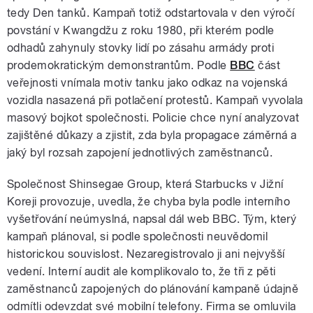
tedy Den tanků. Kampaň totiž odstartovala v den výročí
povstání v Kwangdžu z roku 1980, při kterém podle
odhadů zahynuly stovky lidí po zásahu armády proti
prodemokratickým demonstrantům. Podle
BBC
část
veřejnosti vnímala motiv tanku jako odkaz na vojenská
vozidla nasazená při potlačení protestů. Kampaň vyvolala
masový bojkot společnosti. Policie chce nyní analyzovat
zajištěné důkazy a zjistit, zda byla propagace záměrná a
jaký byl rozsah zapojení jednotlivých zaměstnanců.
Společnost Shinsegae Group, která Starbucks v Jižní
Koreji provozuje, uvedla, že chyba byla podle interního
vyšetřování neúmyslná, napsal dál web BBC. Tým, který
kampaň plánoval, si podle společnosti neuvědomil
historickou souvislost. Nezaregistrovalo ji ani nejvyšší
vedení. Interní audit ale komplikovalo to, že tři z pěti
zaměstnanců zapojených do plánování kampaně údajně
odmítli odevzdat své mobilní telefony. Firma se omluvila