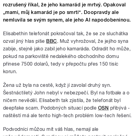
rozrušený říkal, že jeho kamarád je mrtvý. Opakoval
„mami, můj kamarád je po smrti“. Doopravdy ale
nemluvila se svým synem, ale jeho AI napodobeninou.
Elisabethin telefonát pokračoval tak, že se ze sluchátka
ozval jiný hlas píše
BBC
. Muž vyhrožoval, že jejího syna
zabije, stejně jako zabil jeho kamaráda. Odradit ho může,
pokud na parkoviště nedalekého obchodního domu
přinese 7500 dolarů, tedy v přepočtu přes 150 tisíc
korun.
Žena už byla na cestě, když jí zavolal druhý syn.
Šestnáctiletý John nebyl v nebezpečí. Byl na fotbale a o
ničem nevěděl. Elisabeth tak zjistila, že telefonát byl
deepfake scam. Podobných situací podle
OSN
přibývá -
naštěstí má ale tento high-tech problém low-tech řešení.
Podvodníci můžou mít váš hlas, nemají ale