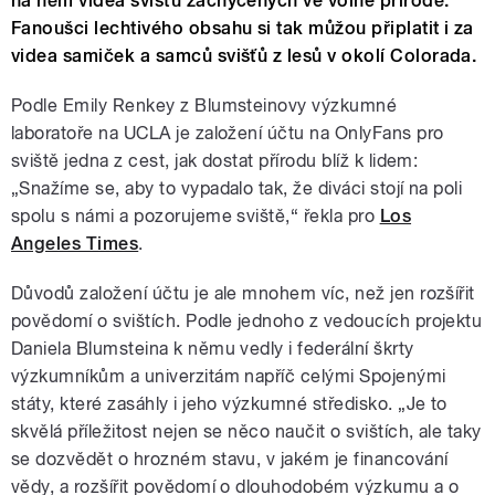
na něm videa svišťů zachycených ve volné přírodě.
Fanoušci lechtivého obsahu si tak můžou připlatit i za
videa samiček a samců svišťů z lesů v okolí Colorada.
Podle Emily Renkey z Blumsteinovy výzkumné
laboratoře na UCLA je založení účtu na OnlyFans pro
sviště jedna z cest, jak dostat přírodu blíž k lidem:
„Snažíme se, aby to vypadalo tak, že diváci stojí na poli
spolu s námi a pozorujeme sviště,“ řekla pro
Los
Angeles Times
.
Důvodů založení účtu je ale mnohem víc, než jen rozšířit
povědomí o svištích. Podle jednoho z vedoucích projektu
Daniela Blumsteina k němu vedly i federální škrty
výzkumníkům a univerzitám napříč celými Spojenými
státy, které zasáhly i jeho výzkumné středisko. „Je to
skvělá příležitost nejen se něco naučit o svištích, ale taky
se dozvědět o hrozném stavu, v jakém je financování
vědy, a rozšířit povědomí o dlouhodobém výzkumu a o