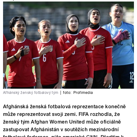
Afhánský ženský fotbalový tým
|
foto:
Profimedia
Afghánská ženská fotbalová reprezentace konečně
může reprezentovat svoji zemi. FIFA rozhodla, že
ženský tým Afghan Women United může oficiálně
zastupovat Afghánistán v soutěžích mezinárodní