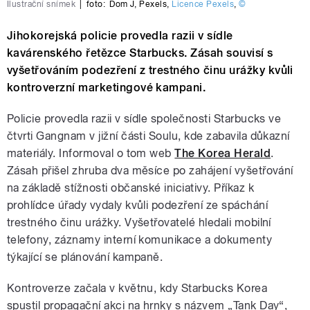
Ilustrační snímek
|
foto:
Dom J
,
Pexels
,
Licence Pexels
,
©
Jihokorejská policie provedla razii v sídle
kavárenského řetězce Starbucks. Zásah souvisí s
vyšetřováním podezření z trestného činu urážky kvůli
kontroverzní marketingové kampani.
Policie provedla razii v sídle společnosti Starbucks ve
čtvrti Gangnam v jižní části Soulu, kde zabavila důkazní
materiály. Informoval o tom web
The Korea Herald
.
Zásah přišel zhruba dva měsíce po zahájení vyšetřování
na základě stížnosti občanské iniciativy. Příkaz k
prohlídce úřady vydaly kvůli podezření ze spáchání
trestného činu urážky. Vyšetřovatelé hledali mobilní
telefony, záznamy interní komunikace a dokumenty
týkající se plánování kampaně.
Kontroverze začala v květnu, kdy Starbucks Korea
spustil propagační akci na hrnky s názvem „Tank Day“,