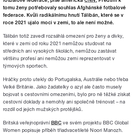
fotbalové federace, píše americká
CNN.
Předtím k
tomu ženy potřebovaly souhlas Afghánské fotbalové
federace. Kvůli radikálnímu hnutí Tálibán, které se v
roce 2021 ujalo moci v zemi, to ale není možné.
Tálibán totiž zavedl rozsáhlá omezení pro ženy a dívky,
které v zemi od roku 2021 nemůžou studovat na
středních ani vysokých školách, nemůžou zastávat
většinu profesí ani nemůžou zemi reprezentovat v
týmových sportech.
Hráčky proto utekly do Portugalska, Austrálie nebo třeba
Velké Británie. Jako žadatelky o azyl ale často musely
bojovat s cestovními omezeními, bylo pro ně těžké získat
cestovní doklady a nemohly ani společně trénovat – na
rozdíl od jejich mužských protějšků.
Britská veřejnoprávní
BBC
ve svém projektu BBC Global
Women popisuje příběh třiadvacetileté Noori Manozh.