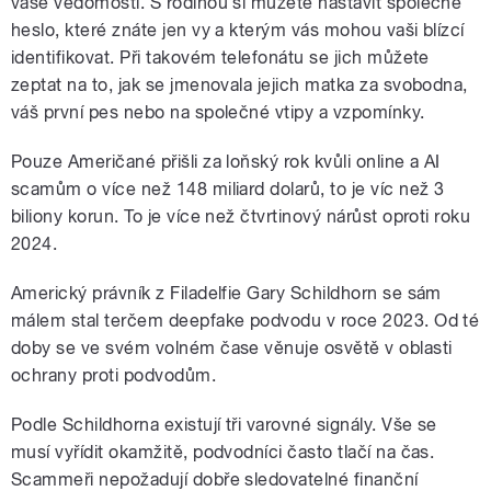
vaše vědomosti. S rodinou si můžete nastavit společné
heslo, které znáte jen vy a kterým vás mohou vaši blízcí
identifikovat. Při takovém telefonátu se jich můžete
zeptat na to, jak se jmenovala jejich matka za svobodna,
váš první pes nebo na společné vtipy a vzpomínky.
Pouze Američané přišli za loňský rok kvůli online a AI
scamům o více než 148 miliard dolarů, to je víc než 3
biliony korun. To je více než čtvrtinový nárůst oproti roku
2024.
Americký právník z Filadelfie Gary Schildhorn se sám
málem stal terčem deepfake podvodu v roce 2023. Od té
doby se ve svém volném čase věnuje osvětě v oblasti
ochrany proti podvodům.
Podle Schildhorna existují tři varovné signály. Vše se
musí vyřídit okamžitě, podvodníci často tlačí na čas.
Scammeři nepožadují dobře sledovatelné finanční