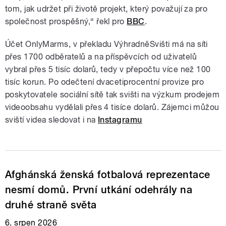
tom, jak udržet při životě projekt, který považují za pro
společnost prospěšný,“ řekl pro
BBC
.
Účet OnlyMarms, v překladu VýhradněSvišti má na síti
přes 1700 odběratelů a na příspěvcích od uživatelů
vybral přes 5 tisíc dolarů, tedy v přepočtu více než 100
tisíc korun. Po odečtení dvacetiprocentní provize pro
poskytovatele sociální sítě tak svišti na výzkum prodejem
videoobsahu vydělali přes 4 tisíce dolarů. Zájemci můžou
sviští videa sledovat i na
Instagramu
Afghánská ženská fotbalová reprezentace
nesmí domů. První utkání odehrály na
druhé straně světa
6. srpen 2026