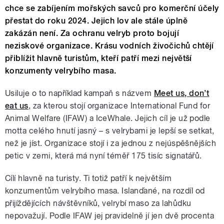
chce se zabíjením mořských savců pro komerční účely
přestat do roku 2024. Jejich lov ale stále úplně
zakázán není. Za ochranu velryb proto bojují
neziskové organizace. Krásu vodních živočichů chtějí
přiblížit hlavně turistům, kteří patří mezi největší
konzumenty velrybího masa.
Usiluje o to například kampaň s názvem
Meet us, don’t
eat us
, za kterou stojí organizace International Fund for
Animal Welfare (IFAW) a IceWhale. Jejich cíl je už podle
motta celého hnutí jasný – s velrybami je lepší se setkat,
než je jíst. Organizace stojí i za jednou z nejúspěšnějších
petic v zemi, která má nyní téměř 175 tisíc signatářů.
Cílí hlavně na turisty. Ti totiž patří k největším
konzumentům velrybího masa. Islanďané, na rozdíl od
přijíždějících návštěvníků, velrybí maso za lahůdku
nepovažují. Podle IFAW jej pravidelně jí jen dvě procenta