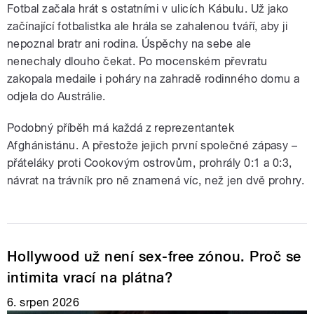
Fotbal začala hrát s ostatními v ulicích Kábulu. Už jako
začínající fotbalistka ale hrála se zahalenou tváří, aby ji
nepoznal bratr ani rodina. Úspěchy na sebe ale
nenechaly dlouho čekat. Po mocenském převratu
zakopala medaile i poháry na zahradě rodinného domu a
odjela do Austrálie.
Podobný příběh má každá z reprezentantek
Afghánistánu. A přestože jejich první společné zápasy –
přáteláky proti Cookovým ostrovům, prohrály 0:1 a 0:3,
návrat na trávník pro ně znamená víc, než jen dvě prohry.
Hollywood už není sex-free zónou. Proč se
intimita vrací na plátna?
6. srpen 2026