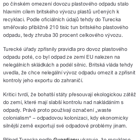
po čínském omezení dovozu plastového odpadu stalo
hlavním cílem britského vývozu plastů určených k
recyklaci. Podle oficiálních údajů tehdy do Turecka
směřovalo přibližně 210 tisíc tun britského plastového
odpadu, tedy zhruba 30 procent celkového vývozu.
Turecké úřady zpřísnily pravidla pro dovoz plastového
odpadu poté, co byl odpad ze zemí EU nalezen na
nelegálních skládkách a podél silnic. Britská vláda tehdy
uvedla, že chce nelegální vývoz odpadu omezit a zpřísnit
kontroly jeho exportu do zahraničí.
Kritici tvrdí, že bohatší státy přesouvají ekologickou zátěž
do zemí, které mají slabší kontrolu nad nakládáním s
odpady. Právě proto používají označení „waste
colonialism“ – odpadovou kolonizaci, kdy ekonomicky
silnější země exportují své odpadové problémy jinam.
Případ Turecka podle
Guardianu
ukazuje, že recyklace