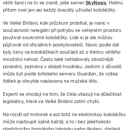
větší šanci na to se zranit, píše server
SkyNews
. Helmu
přitom nosí jen asi každý dvacátý uživatel koloběžky.
Ve Velké Británii, kde průzkum probíhal, je navíc v
současnosti nelegální při pohybu ve veřejném prostoru
používat soukromé koloběžky. Lidé si je ale můžou
půjčovat od oficiálních poskytovatelů. Navíc podle dat
byly ženy na koloběžkách součástí až o třetinu většího
množství nehod. Často také nahlašovaly závažnější
poranění, zejména v oblasti hrudníku. Jedním z důvodů
může být podle britského serveru Guardian, že výška
řídítek je obvykle nastavena na mužské tělo.
Experti se shodují na tom, že čísla ukazují na důležitost
legislativy, která ve Velké Británii zatím chybí.
Na rozdíl od motorek a aut totiž na elektrickou koloběžku
může nastoupit úplně každý, a to i bez jakéhokoliv
předchozího formálního tréninku nebo školení, dodává