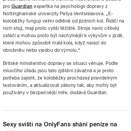
pro
Guardian
expertka na psychologii dopravy z
Nottinghamské univerzity Petya Ventsislavova. „E-
koloběžky fungují velmi odlišně od jízdních kol. Řidiči na
nich stojí, mají proto vyšší těžiště. Stroje navíc citlivěji
zatáčí a mohou proto být náchylnější k výkyvům v jízdě,
které mohou způsobit malá kola, když narazí do
obrubníku nebo vjedou do výmolu.“
Britské ministerstvo dopravy se situaci věnuje. Podle
mluvčího úřadu jsou tato zjištění závažná a je proto
potřeba zajistit, že koloběžky procházejí pravidelným
testováním, a aktualizovat zákony tak, aby mohly být
používány v bezpečnější míře, dodává Guardian.
Sexy svišti na OnlyFans shání peníze na