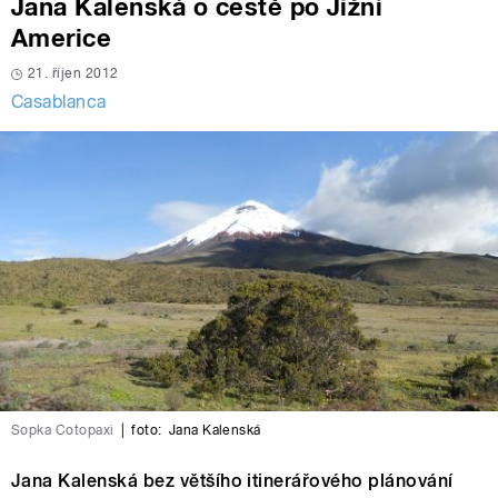
Jana Kalenská o cestě po Jižní
Americe
21. říjen 2012
Casablanca
Sopka Cotopaxi
|
foto:
Jana Kalenská
Jana Kalenská bez většího itinerářového plánování