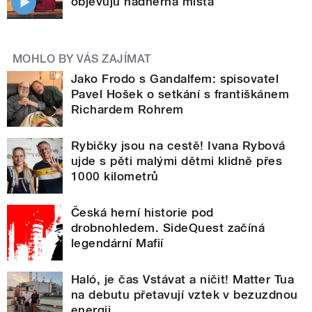
objevuju nádherná místa
MOHLO BY VÁS ZAJÍMAT
Jako Frodo s Gandalfem: spisovatel
Pavel Hošek o setkání s františkánem
Richardem Rohrem
Rybičky jsou na cestě! Ivana Rybová
ujde s pěti malými dětmi klidně přes
1000 kilometrů
Česká herní historie pod
drobnohledem. SideQuest začíná
legendární Mafií
Haló, je čas Vstávat a ničit! Matter Tua
na debutu přetavují vztek v bezuzdnou
energii