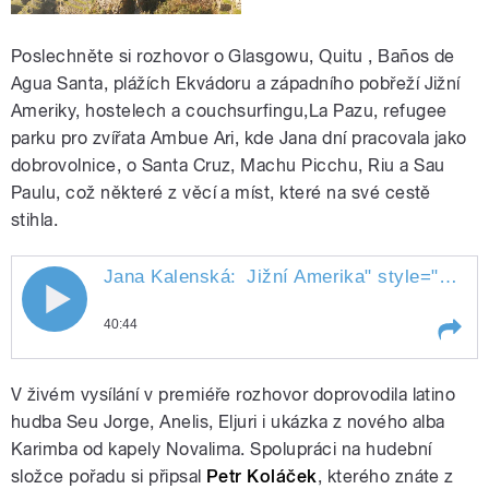
Poslechněte si rozhovor o Glasgowu, Quitu , Baños de
Agua Santa, plážích Ekvádoru a západního pobřeží Jižní
Ameriky,
hostelech a couchsurfingu,La Pazu, refugee
parku pro zvířata Ambue Ari, kde Jana dní pracovala jako
dobrovolnice, o Santa Cruz, Machu Picchu, Riu a Sau
Paulu, což některé z věcí a míst, které na své cestě
stihla.
Jana Kalenská:
Jižní Amerika
" style="">
Jan
Jana Kalenská: Jižní Amerika
40:44
Play /
Jižní Amerika
Jana Kalenská:
V živém vysílání v premiéře rozhovor doprovodila latino
hudba Seu Jorge, Anelis, Eljuri i ukázka z nového alba
Karimba od kapely Novalima. Spolupráci na hudební
složce pořadu si připsal
Petr Koláček
, kterého znáte z