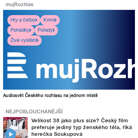
mujRozhlas
Hry a četby
Krimi
Pohádky
Pořady
Živé vysílání
Audiosvět Českého rozhlasu na jednom místě
NEJPOSLOUCHANĚJŠÍ
Velikost 38 jako plus size? Český film
preferuje jediný typ ženského těla, říká
herečka Soukupová