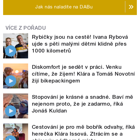
Jak nás naladíte na DABu
VÍCE Z POŘADU
Rybičky jsou na cestě! Ivana Rybová
ujde s pěti malými dětmi klidně přes
1000 kilometrů
Diskomfort je sedět v práci. Venku
cítíme, že žijem! Klára a Tomáš Novotní
žijí bikepackingem
Stopování je krásné a snadné. Baví mě
nejenom proto, že je zadarmo, říká
Jonáš Kuldan
Cestování je pro mě bobřík odvahy, říká
herečka Klára Issová. Ztrácím se a