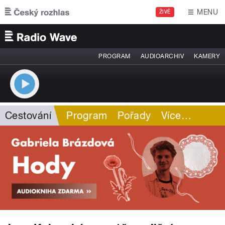
Přejít k hlavnímu obsahu
MENU
ŽIVĚ
PROGRAM
AUDIOARCHIV
KAMERY
Cestování
Program
Pořady
Více
…