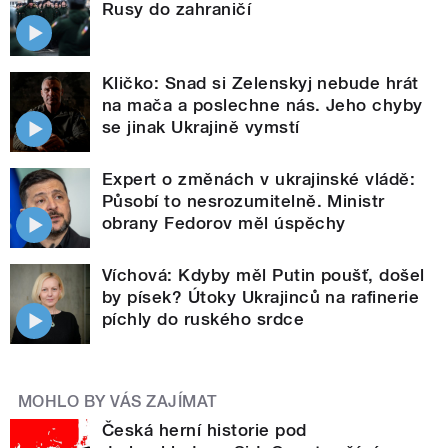
Rusy do zahraničí
Kličko: Snad si Zelenskyj nebude hrát
na mača a poslechne nás. Jeho chyby
se jinak Ukrajině vymstí
Expert o změnách v ukrajinské vládě:
Působí to nesrozumitelně. Ministr
obrany Fedorov měl úspěchy
Víchová: Kdyby měl Putin poušť, došel
by písek? Útoky Ukrajinců na rafinerie
píchly do ruského srdce
MOHLO BY VÁS ZAJÍMAT
Česká herní historie pod