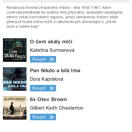
Románová kronika ztraceného města - léta 1945–1961. Karin
Lednická předkládá do značné míry převratný, dosavadní paradigma
měnící obraz hornického regionu, jehož zahlazenou historii stále
překrývá tlustá vrstva mýtů a zakořeněných stereotypů o „černé
zemi a rudém kraji“.
O čem skály mlčí
Kateřina Surmanová
Koupit
Pan Nikdo a bílá tma
Dora Kaprálová
Koupit
6x Otec Brown
Gilbert Keith Chesterton
Koupit