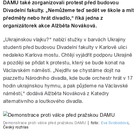
DAMU také zorganizovali protest před budovou
Divadelní fakulty. „Nemůžeme teď sedět ve škole a mít
předměty nebo hrát divadlo,“ říká jedna z
organizátorek akce Alžběta Nováková.
„Ukrajinskou vlajku?“ nabízí stužky v barvách Ukrajiny
studenti před budovou Divadelní fakulty v Karlově ulici
nedaleko Karlova mostu. Chtějí vyjádřit podporu Ukrajině
a později se přidat k protestu, který se bude konat na
Václavském náměstí. „Nejdřív se chystáme dojít na
piazzettu Národního divadla, kde bude orchestr hrát v 17
hodin ukrajinskou hymnu, a pak půjdeme na Václavské
náměstí,“ dodává Alžběta Nováková z Katedry
alternativního a loutkového divadla.
Demonstrace proti válce před pražskou DAMU
|
foto:
Eva Svobodová
,
Český rozhlas