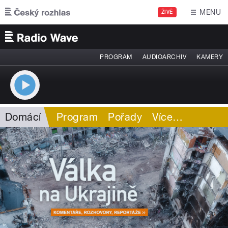
Přejít k hlavnímu obsahu
MENU
ŽIVĚ
PROGRAM
AUDIOARCHIV
KAMERY
Domácí
Program
Pořady
Více
…