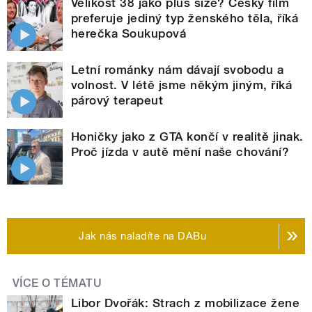
Velikost 38 jako plus size? Český film
preferuje jediný typ ženského těla, říká
herečka Soukupová
Letní románky nám dávají svobodu a
volnost. V létě jsme někým jiným, říká
párový terapeut
Honičky jako z GTA končí v realitě jinak.
Proč jízda v autě mění naše chování?
Jak nás naladíte na DABu
VÍCE O TÉMATU
Libor Dvořák: Strach z mobilizace žene