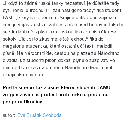
„I když to žádné ruské tanky nezastaví, je důležité tady
být. Tohle je trochu 11. září naší generace,“ říká student
FAMU, který se o dění na Ukrajině delší dobu zajímá a
sám je voják v aktivní záloze. Ještě před budovou fakulty
se studenti učí zpívat ukrajinskou lidovou písničku Hej,
sokoly. „Tak si to zkusíme ještě jednou,“ říká do
megafonu studentka, která ostatní učí text i melodii
písně. Na Národní třídě, cestou na piazzettu Národního
divadla, už studenti píseň dokáží plynule zazpívat. Po
minutě ticha začíná orchestr Národního divadla hrát
ukrajinskou hymnu.
Pusťte si reportáž z akce, kterou studenti DAMU
zorganizovali na protest proti ruské agresi a na
podporu Ukrajiny
autor:
Eva Bruštík Svoboda