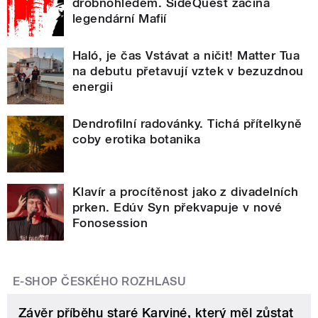
drobnohledem. SideQuest začíná
legendární Mafií
Haló, je čas Vstávat a ničit! Matter Tua
na debutu přetavují vztek v bezuzdnou
energii
Dendrofilní radovánky. Tichá přítelkyně
coby erotika botanika
Klavír a procítěnost jako z divadelních
prken. Edúv Syn překvapuje v nové
Fonosession
E-SHOP ČESKÉHO ROZHLASU
Závěr příběhu staré Karviné, který měl zůstat