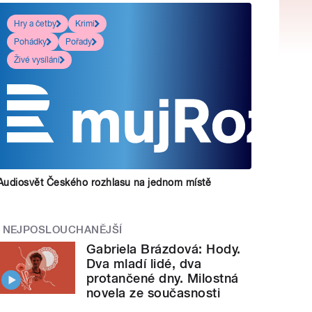
Hry a četby
Krimi
Pohádky
Pořady
Živé vysílání
Audiosvět Českého rozhlasu na jednom místě
NEJPOSLOUCHANĚJŠÍ
Gabriela Brázdová: Hody.
Dva mladí lidé, dva
protančené dny. Milostná
novela ze současnosti