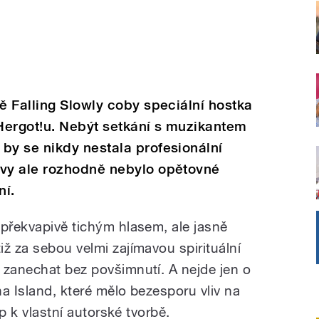
 Falling Slowly coby speciální hostka
Hergot!u. Nebýt setkání s muzikantem
y se nikdy nestala profesionální
vy ale rozhodně nebylo opětovné
ní.
 překvapivě tichým hlasem, ale jasně
ž za sebou velmi zajímavou spirituální
 zanechat bez povšimnutí. A nejde jen o
a Island, které mělo bezesporu vliv na
up k vlastní autorské tvorbě.