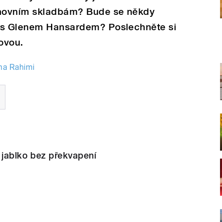
hovním skladbám? Bude se někdy
e s Glenem Hansardem? Poslechněte si
lovou.
ma Rahimi
 jablko bez překvapení