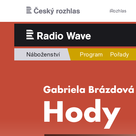
Přejít k hlavnímu obsahu
iRozhlas
Náboženství
Program
Pořady