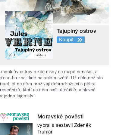
Tajuplný ostrov
Koupit
Lincolnův ostrov nikdo nikdy na mapě nenašel, a
přece ho znají lidé na celém světě. Už déle než sto
třicet let na něm prožívají dobrodružství s pěticí
trosečníků, kteří na něm našli útočiště, a hlavně
nejedno tajemství.
Moravské pověsti
vybral a sestavil Zdeněk
Truhlář