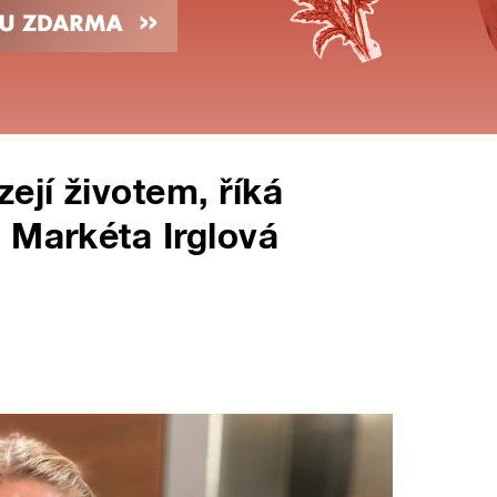
ejí životem, říká
 Markéta Irglová