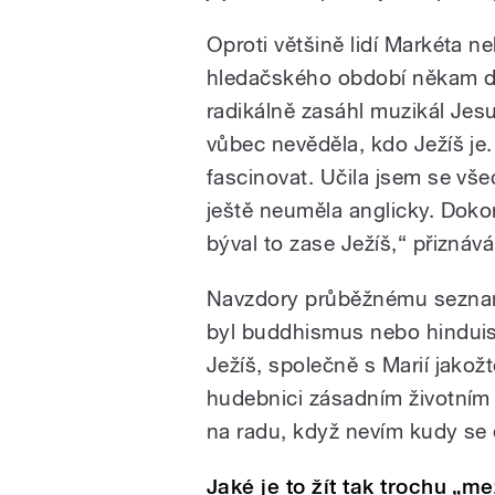
Oproti většině lidí Markéta 
hledačského období někam do 
radikálně zasáhl muzikál Jes
vůbec nevěděla, kdo Ježíš je.
fascinovat. Učila jsem se vše
ještě neuměla anglicky. Doko
býval to zase Ježíš,“ přiznáv
Navzdory průběžnému seznam
byl buddhismus nebo hinduism
Ježíš, společně s Marií jakož
hudebnici zásadním životním
na radu, když nevím kudy se d
Jaké je to žít tak trochu „m