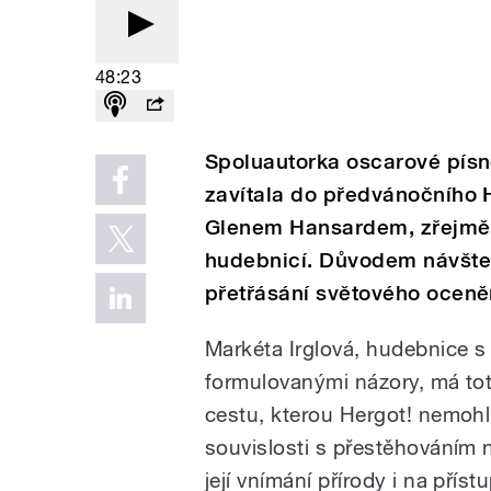
48:23
Spoluautorka oscarové písně
zavítala do předvánočního 
Glenem Hansardem, zřejmě b
hudebnicí. Důvodem návšte
přetřásání světového oceně
Markéta Irglová, hudebnice s
formulovanými názory, má toti
cestu, kterou Hergot! nemohl
souvislosti s přestěhováním n
její vnímání přírody i na příst