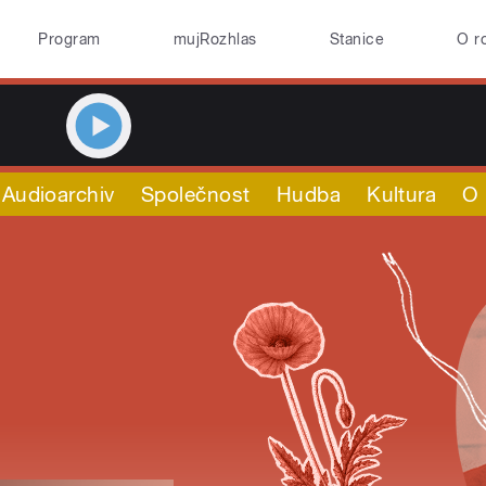
Program
mujRozhlas
Stanice
O r
Audioarchiv
Společnost
Hudba
Kultura
O 