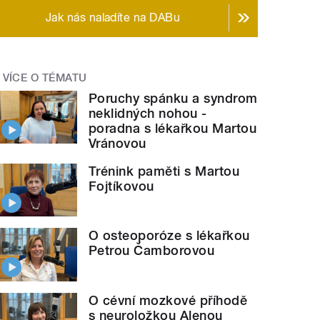
Jak nás naladíte na DABu
VÍCE O TÉMATU
Poruchy spánku a syndrom
neklidných nohou -
poradna s lékařkou Martou
Vránovou
Trénink paměti s Martou
Fojtíkovou
O osteoporóze s lékařkou
Petrou Čamborovou
O cévní mozkové příhodě
s neuroložkou Alenou