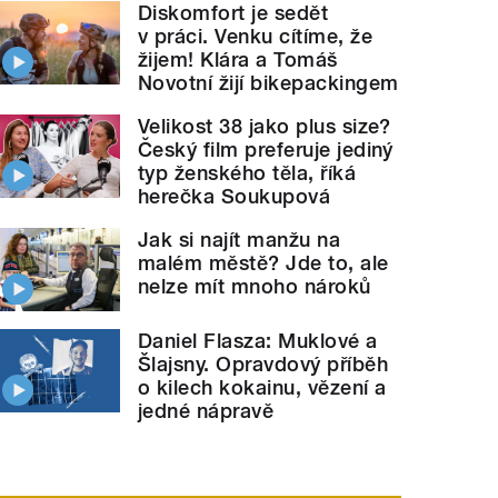
Diskomfort je sedět
v práci. Venku cítíme, že
žijem! Klára a Tomáš
Novotní žijí bikepackingem
Velikost 38 jako plus size?
Český film preferuje jediný
typ ženského těla, říká
herečka Soukupová
Jak si najít manžu na
malém městě? Jde to, ale
nelze mít mnoho nároků
Daniel Flasza: Muklové a
Šlajsny. Opravdový příběh
o kilech kokainu, vězení a
jedné nápravě