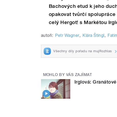
Bachových etud k jeho duc
opakovat tvůrčí spoluprác
celý Hergot! s Markétou Irg
autoři:
Petr Wagner
,
Klára Štingl
,
Fati
Všechny díly pořadu na mujRozhlas
MOHLO BY VÁS ZAJÍMAT
Irglová: Granátové