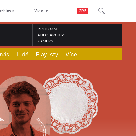
ozhlase
Více
ŽIVĚ
PROGRAM
AUDIOARCHIV
KAMERY
nás
Lidé
Playlisty
Více
…