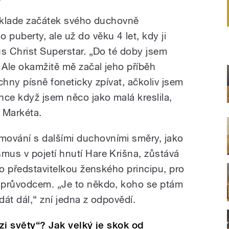
neklade začátek svého duchovně
puberty, ale už do věku 4 let, kdy ji
us Christ Superstar. „Do té doby jsem
 Ale okamžitě mě začal jeho příběh
chny písně foneticky zpívat, ačkoliv jsem
nce když jsem něco jako malá kreslila,
á Markéta.
ování s dalšími duchovními směry, jako
us v pojetí hnutí Hare Krišna, zůstává
to představitelkou ženského principu, pro
 průvodcem. „Je to někdo, koho se ptám
át dál,“ zní jedna z odpovědí.
ezi světy“? Jak velký je skok od