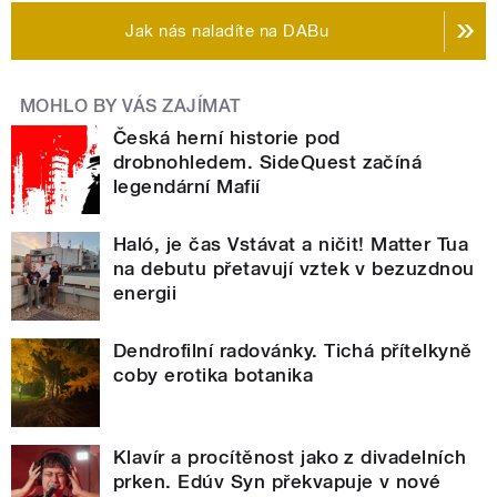
Jak nás naladíte na DABu
MOHLO BY VÁS ZAJÍMAT
Česká herní historie pod
drobnohledem. SideQuest začíná
legendární Mafií
Haló, je čas Vstávat a ničit! Matter Tua
na debutu přetavují vztek v bezuzdnou
energii
Dendrofilní radovánky. Tichá přítelkyně
coby erotika botanika
Klavír a procítěnost jako z divadelních
prken. Edúv Syn překvapuje v nové