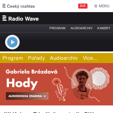
Přejít k hlavnímu obsahu
MENU
ŽIVĚ
PROGRAM
AUDIOARCHIV
KAMERY
Program
Pořady
Audioarchiv
Více
…