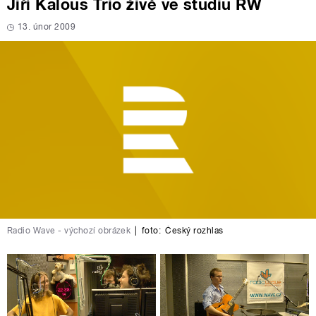
Jiří Kalous Trio živě ve studiu RW
13. únor 2009
Radio Wave - výchozí obrázek
|
foto:
Český rozhlas