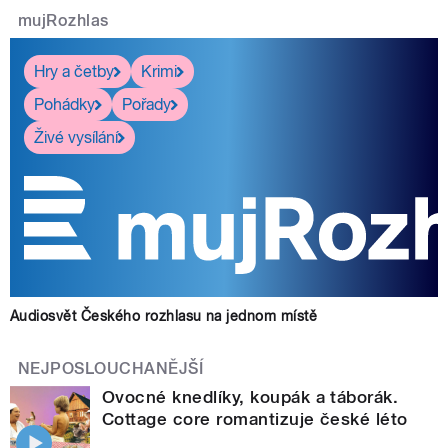
mujRozhlas
Hry a četby
Krimi
Pohádky
Pořady
Živé vysílání
Audiosvět Českého rozhlasu na jednom místě
NEJPOSLOUCHANĚJŠÍ
Ovocné knedlíky, koupák a táborák.
Cottage core romantizuje české léto