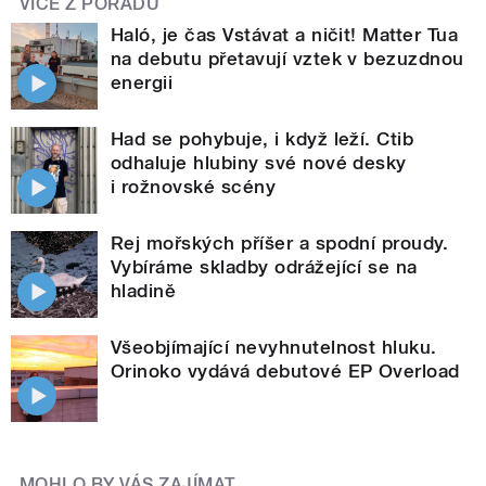
VÍCE Z POŘADU
Haló, je čas Vstávat a ničit! Matter Tua
na debutu přetavují vztek v bezuzdnou
energii
Had se pohybuje, i když leží. Ctib
odhaluje hlubiny své nové desky
i rožnovské scény
Rej mořských příšer a spodní proudy.
Vybíráme skladby odrážející se na
hladině
Všeobjímající nevyhnutelnost hluku.
Orinoko vydává debutové EP Overload
MOHLO BY VÁS ZAJÍMAT