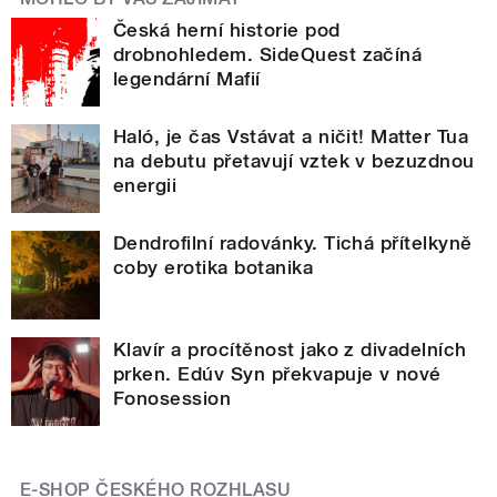
Česká herní historie pod
drobnohledem. SideQuest začíná
legendární Mafií
Haló, je čas Vstávat a ničit! Matter Tua
na debutu přetavují vztek v bezuzdnou
energii
Dendrofilní radovánky. Tichá přítelkyně
coby erotika botanika
Klavír a procítěnost jako z divadelních
prken. Edúv Syn překvapuje v nové
Fonosession
E-SHOP ČESKÉHO ROZHLASU