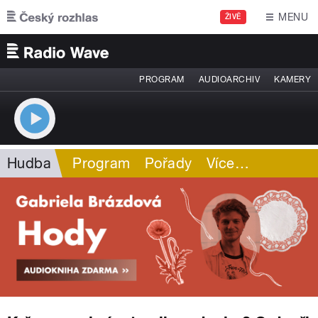
Přejít k hlavnímu obsahu
MENU
ŽIVĚ
PROGRAM
AUDIOARCHIV
KAMERY
Hudba
Program
Pořady
Více
…