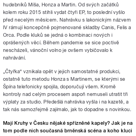
hudebníků Míša, Honza a Martin. Od svých začátků
kolem roku 2015 stihli vydat čtyři EP, to poslední vyšlo
před necelým měsícem. Nahrávku s lakonickým názvem
IV rámují koncepčně pojmenované skladby Canis, Felis a
Orca. Podle kluků se jedná o kombinaci nových i
oprášených věcí. Během pandemie se sice poctivě
nescházeli, vánoční volno je ovšem vybičovalo k
nahrávání.
„Čtyřka“ vznikala opět v jejich samostatné produkci,
ostatně tuto metodu Honza s Martinem, se kterými se
Špína telefonicky spojila, doporučují všem. Kromě
kontroly nad celým procesem aspoň nemuseli utratit tři
výplaty za studio. Předešlá nahrávka vyšla i na kazetě, a
tak nás samozřejmě zajímalo, jak to dopadne s novinkou.
Mají Kruhy v Česku nějaké spřízněné kapely? Jak je na
tom podle nich současná brněnská scéna a koho kluci