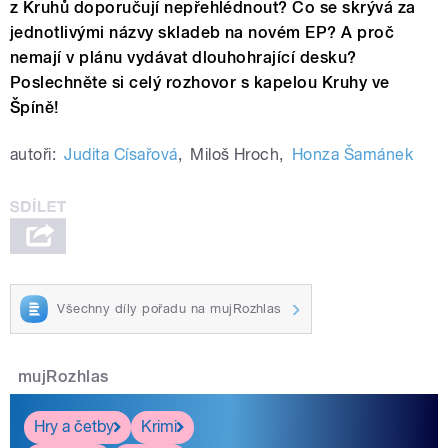
z Kruhů doporučují nepřehlédnout? Co se skrývá za
jednotlivými názvy skladeb na novém EP? A proč
nemají v plánu vydávat dlouhohrající desku?
Poslechněte si celý rozhovor s kapelou Kruhy ve
Špíně!
autoři:
Judita Císařová
,
Miloš Hroch
,
Honza Šamánek
Všechny díly pořadu na mujRozhlas
mujRozhlas
Hry a četby
Krimi