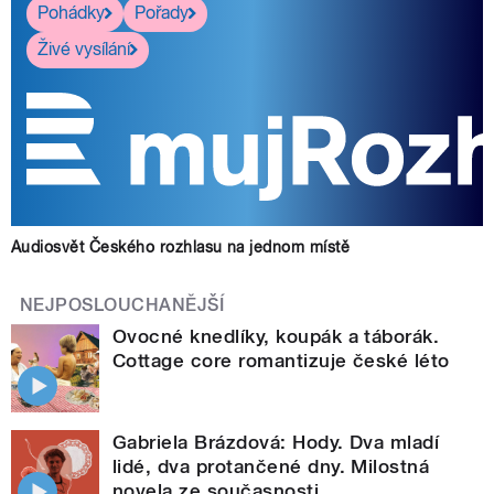
Pohádky
Pořady
Živé vysílání
Audiosvět Českého rozhlasu na jednom místě
NEJPOSLOUCHANĚJŠÍ
Ovocné knedlíky, koupák a táborák.
Cottage core romantizuje české léto
Gabriela Brázdová: Hody. Dva mladí
lidé, dva protančené dny. Milostná
novela ze současnosti