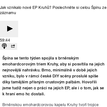
Jak vznikalo nové EP Kruhů? Poslechněte si celou Špínu ze
záznamu
59:44
Špína se tento týden spojila s brněnským
emohardcorovým triem Kruhy, aby si posvítila na jejich
nejnovější nahrávku. Brno, minimálně v době jejich
vzniku, bylo v rámci české DIY scény proslulé spíše
díky tamějším přísným crustovým palbám. Hovořili
jsme tudíž nejen o práci na jejich EP, ale i o tom, jak se
k hraní emo hc dostali.
Brněnskou emohardcorovou kapelu Kruhy tvoří trojice