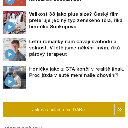
Velikost 38 jako plus size? Český film
preferuje jediný typ ženského těla, říká
herečka Soukupová
Letní románky nám dávají svobodu a
volnost. V létě jsme někým jiným, říká
párový terapeut
Honičky jako z GTA končí v realitě jinak.
Proč jízda v autě mění naše chování?
Jak nás naladíte na DABu