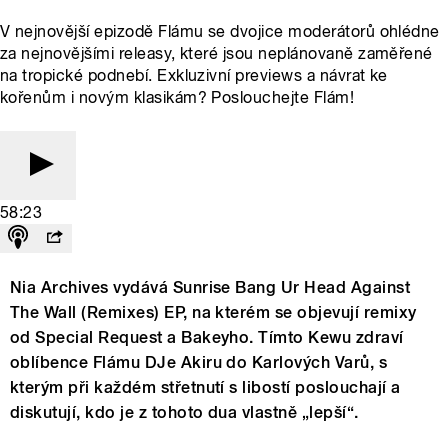
V nejnovější epizodě Flámu se dvojice moderátorů ohlédne
za nejnovějšími releasy, které jsou neplánovaně zaměřené
na tropické podnebí. Exkluzivní previews a návrat ke
kořenům i novým klasikám? Poslouchejte Flám!
58:23
Nia Archives vydává Sunrise Bang Ur Head Against
The Wall (Remixes) EP, na kterém se objevují remixy
od Special Request a Bakeyho. Tímto Kewu zdraví
oblíbence Flámu DJe Akiru do Karlových Varů, s
kterým při každém střetnutí s libostí poslouchají a
diskutují, kdo je z tohoto dua vlastně „lepší“.