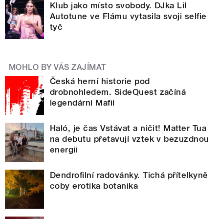
Klub jako místo svobody. DJka Lil
Autotune ve Flámu vytasila svoji selfie
tyč
MOHLO BY VÁS ZAJÍMAT
Česká herní historie pod
drobnohledem. SideQuest začíná
legendární Mafií
Haló, je čas Vstávat a ničit! Matter Tua
na debutu přetavují vztek v bezuzdnou
energii
Dendrofilní radovánky. Tichá přítelkyně
coby erotika botanika