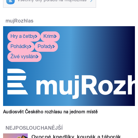
mujRozhlas
Hry a četby
Krimi
Pohádky
Pořady
Živé vysílání
Audiosvět Českého rozhlasu na jednom místě
NEJPOSLOUCHANĚJŠÍ
Ovocné knedlíky, koupák a táborák.