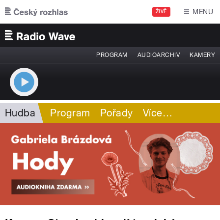
Přejít k hlavnímu obsahu
MENU
ŽIVĚ
PROGRAM
AUDIOARCHIV
KAMERY
Hudba
Program
Pořady
Více
…