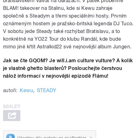
bratislavském Välvät na Garážách. V pátek proběhne
BLAM! takeover na Stalinu, kde si Kewu zahraje
společně s Steadym a třemi speciálními hosty. Prvním
oznámeným hostem je pražsko-britská legenda DJ Tuco.
V sobotu jede Steady také rozhýbat Bratislavu, a to
konkrétně na YO22 Tour do klubu Randál, kde bude
mimo jiné křtít Astralkid22 své nejnovější album Jungen.
Jak se čte GQOM? Je will.i.am culture vulture? A kolik
je vlastně ghetto blasterů? Poslouchejte čerstvou
nálož informací v nejnovější epizodě Flámu!
autoři:
Kewu
,
STEADY
Všechny díly pořadu na mujRozhlas