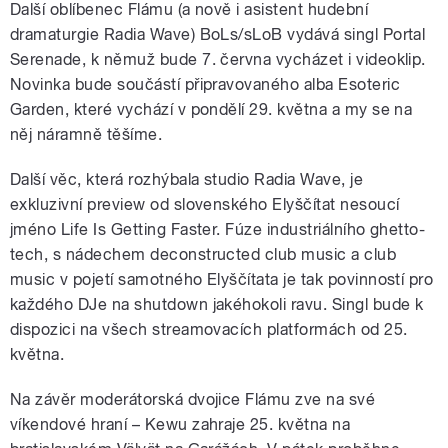
Další oblíbenec Flámu (a nově i asistent hudební
dramaturgie Radia Wave) BoLs/sLoB vydává singl Portal
Serenade, k němuž bude 7. června vycházet i videoklip.
Novinka bude součástí připravovaného alba Esoteric
Garden, které vychází v pondělí 29. května a my se na
něj náramně těšíme.
Další věc, která rozhýbala studio Radia Wave, je
exkluzivní preview od slovenského Elyščítat nesoucí
jméno Life Is Getting Faster. Fúze industriálního ghetto-
tech, s nádechem deconstructed club music a club
music v pojetí samotného Elyščítata je tak povinností pro
každého DJe na shutdown jakéhokoli ravu. Singl bude k
dispozici na všech streamovacích platformách od 25.
května.
Na závěr moderátorská dvojice Flámu zve na své
víkendové hraní – Kewu zahraje 25. května na