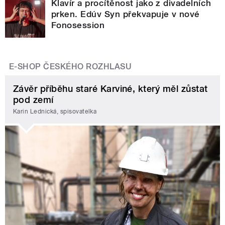
Klavír a procítěnost jako z divadelních
prken. Edúv Syn překvapuje v nové
Fonosession
E-SHOP ČESKÉHO ROZHLASU
Závěr příběhu staré Karviné, který měl zůstat
pod zemí
Karin Lednická, spisovatelka