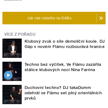
Jak nás naladíte na DABu
VÍCE Z POŘADU
Klubový zvuk o síle demoliční koule. DJ
Gäp v novém Flámu rozbourává hranice
Techno bez výčitek. Ve Flámu zazářila
stálice klubových nocí Nina Farrina
Duchovní techno? DJ takaDumm
odehrál ve Flámu set plný orientálních
prvků