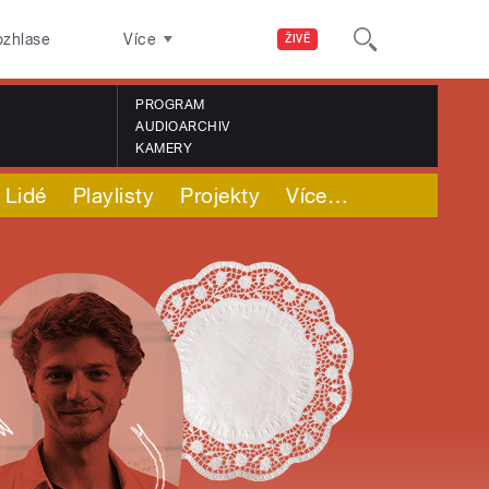
ozhlase
Více
ŽIVĚ
PROGRAM
AUDIOARCHIV
KAMERY
Lidé
Playlisty
Projekty
Více
…