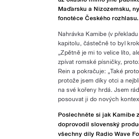
Maďarsku a Nizozemsku, nyní
fonotéce Českého rozhlasu.
Nahrávka Kamibe (v překladu 
kapitolu, částečně to byl krok
„Zpětně je mi to velice líto, a
zpívat romské písničky, proto
Rein a pokračuje: „Také pro
protože jsem díky otci a nejb
na své kořeny hrdá. Jsem rá
posouvat ji do nových kontex
Poslechněte si jak Kamibe z
doprovodil slovenský produc
všechny díly Radio Wave F