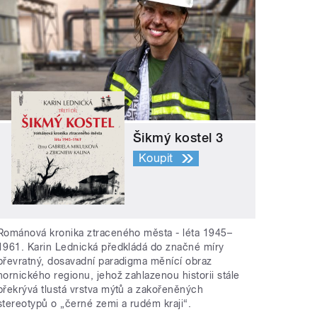
Šikmý kostel 3
Koupit
Románová kronika ztraceného města - léta 1945–
1961. Karin Lednická předkládá do značné míry
převratný, dosavadní paradigma měnící obraz
hornického regionu, jehož zahlazenou historii stále
překrývá tlustá vrstva mýtů a zakořeněných
stereotypů o „černé zemi a rudém kraji“.