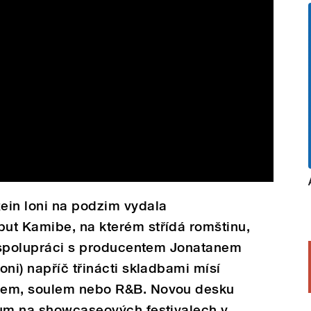
ein loni na podzim vydala
ut Kamibe, na kterém střídá romštinu,
Ve spolupráci s producentem Jonatanem
oni) napříč třinácti skladbami mísí
pem, soulem nebo R&B. Novou desku
kum na showcaseových festivalech v