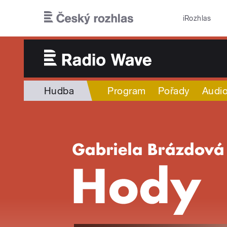
Přejít k hlavnímu obsahu
iRozhlas
Hudba
Program
Pořady
Audio