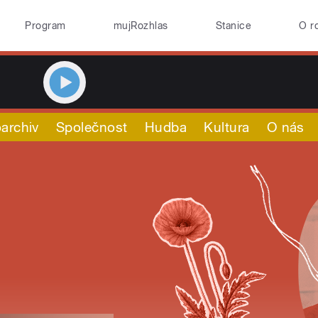
Program
mujRozhlas
Stanice
O r
archiv
Společnost
Hudba
Kultura
O nás