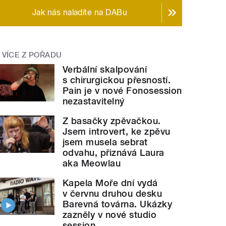
Jak nás naladíte na DABu
VÍCE Z POŘADU
Verbální skalpování
s chirurgickou přesností.
Pain je v nové Fonosession
nezastavitelný
Z basačky zpěvačkou.
Jsem introvert, ke zpěvu
jsem musela sebrat
odvahu, přiznává Laura
aka Meowlau
Kapela Moře dní vydá
v červnu druhou desku
Barevná továrna. Ukázky
zazněly v nové studio
session