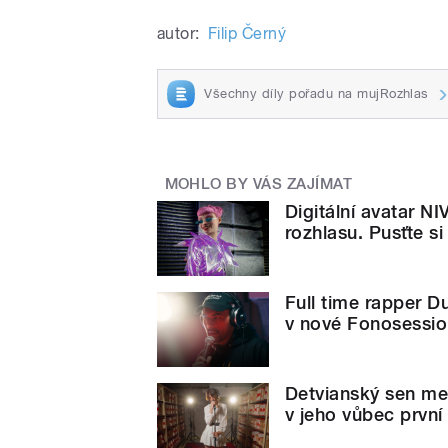
autor:
Filip Černý
Všechny díly pořadu na mujRozhlas
MOHLO BY VÁS ZAJÍMAT
Digitální avatar N
rozhlasu. Pusťte si
Full time rapper 
v nové Fonosessi
Detvianský sen mez
v jeho vůbec první 