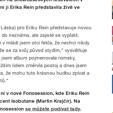
 ji Erika Rein představila živě ve
Láska) pro Eriku Rein představuje novou
 do neznáma, ale zajisté se vyplatil.
le v mládí jsem otci řekla, že nechci nikdy
že se za svůj původ stydím,“ vysvětluje
to jsem album pojmenovala romsky,
ližším lidem změnila postoj a dnes jsem
da, že mohu tuto krásnou hudbu zpívat a
tů.“
ní v nové Fonosession, kde Eriku Rein
ent Isobutane (Martin Krajčír). Na
onosession
se můžete podívat tady
.