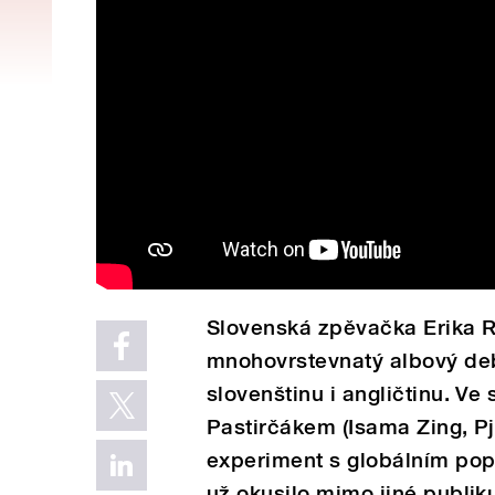
Slovenská zpěvačka Erika R
mnohovrstevnatý albový deb
slovenštinu i angličtinu. 
Pastirčákem (Isama Zing, Pj
experiment s globálním po
už okusilo mimo jiné publi