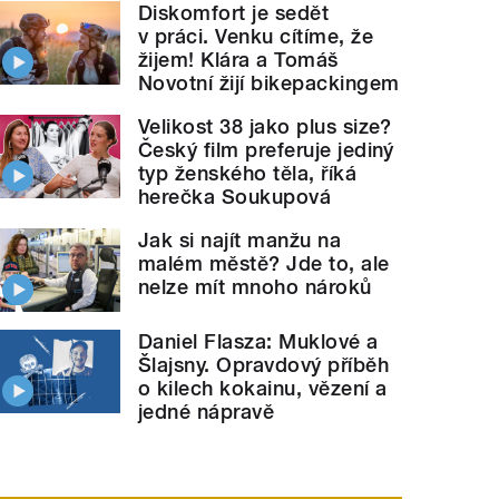
Diskomfort je sedět
v práci. Venku cítíme, že
žijem! Klára a Tomáš
Novotní žijí bikepackingem
Velikost 38 jako plus size?
Český film preferuje jediný
typ ženského těla, říká
herečka Soukupová
Jak si najít manžu na
malém městě? Jde to, ale
nelze mít mnoho nároků
Daniel Flasza: Muklové a
Šlajsny. Opravdový příběh
o kilech kokainu, vězení a
jedné nápravě