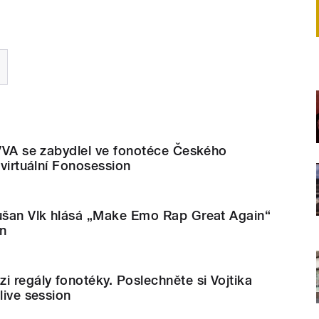
IVVA se zabydlel ve fonotéce Českého
 virtuální Fonosession
Dušan Vlk hlásá „Make Emo Rap Great Again“
on
i regály fonotéky. Poslechněte si Vojtika
live session