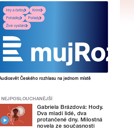
Hry a četby
Krimi
Pohádky
Pořady
Živé vysílání
Audiosvět Českého rozhlasu na jednom místě
NEJPOSLOUCHANĚJŠÍ
Gabriela Brázdová: Hody.
Dva mladí lidé, dva
protančené dny. Milostná
novela ze současnosti