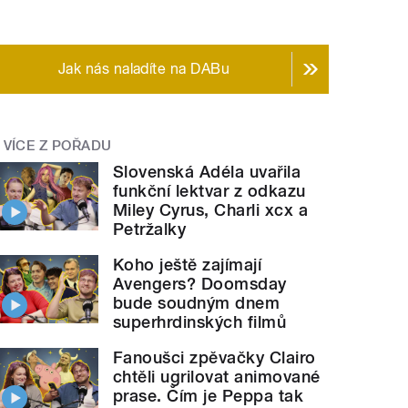
Jak nás naladíte na DABu
VÍCE Z POŘADU
Slovenská Adéla uvařila
funkční lektvar z odkazu
Miley Cyrus, Charli xcx a
Petržalky
Koho ještě zajímají
Avengers? Doomsday
bude soudným dnem
superhrdinských filmů
Fanoušci zpěvačky Clairo
chtěli ugrilovat animované
prase. Čím je Peppa tak