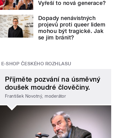
Vyřeší to nová generace?
Dopady nenávistných
projevů proti queer lidem
mohou být tragické. Jak
se jim bránit?
E-SHOP ČESKÉHO ROZHLASU
Přijměte pozvání na úsměvný
doušek moudré člověčiny.
František Novotný, moderátor