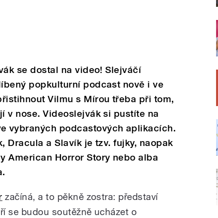
jvák se dostal na video! Slejváčí
líbený popkulturní podcast nově i ve
řistihnout Vilmu s Mírou třeba při tom,
í v nose. Videoslejvák si pustíte na
e vybraných podcastových aplikacích.
, Dracula a Slavík je tzv. fujky, naopak
y American Horror Story nebo alba
a.
r
začíná, a to pěkně zostra: představí
eří se budou soutěžně ucházet o