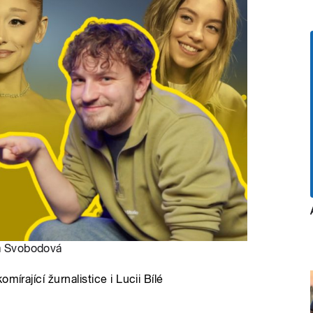
a Svobodová
írající žurnalistice i Lucii Bílé