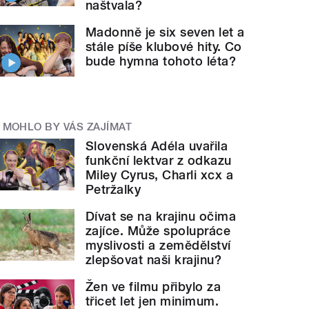
naštvala?
Madonně je six seven let a
stále píše klubové hity. Co
bude hymna tohoto léta?
MOHLO BY VÁS ZAJÍMAT
Slovenská Adéla uvařila
funkční lektvar z odkazu
Miley Cyrus, Charli xcx a
Petržalky
Dívat se na krajinu očima
zajíce. Může spolupráce
myslivosti a zemědělství
zlepšovat naši krajinu?
Žen ve filmu přibylo za
třicet let jen minimum.