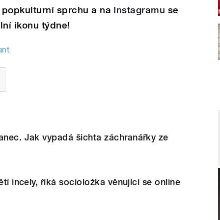
u popkulturní sprchu a na
Instagramu
se
lní ikonu týdne!
ant
anec. Jak vypadá šichta záchranářky ze
ětí incely, říká socioložka věnující se online