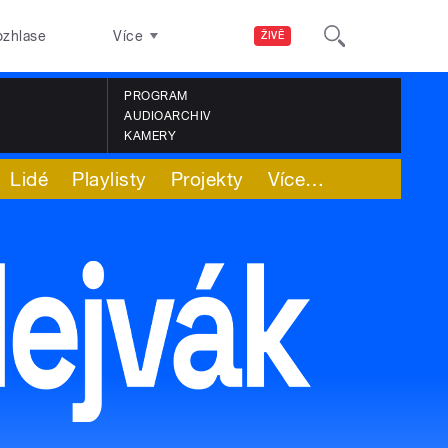
ozhlase
Více
ŽIVĚ
PROGRAM
AUDIOARCHIV
KAMERY
Lidé
Playlisty
Projekty
Více
…