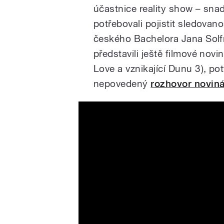
účastnice reality show – snad
potřebovali pojistit sledova
českého Bachelora Jana Solf
představili ještě filmové no
Love a vznikající Dunu 3), po
nepovedený
rozhovor novin
Lucie Bílá jako Billie Eilis
Paytas na Broadwayi! | Sle