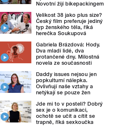
Novotní žijí bikepackingem
Velikost 38 jako plus size?
Český film preferuje jediný
typ ženského těla, říká
herečka Soukupová
Gabriela Brázdová: Hody.
Dva mladí lidé, dva
protančené dny. Milostná
novela ze současnosti
Daddy issues nejsou jen
popkulturní nálepka.
Ovlivňují naše vztahy a
netýkají se pouze žen
Jde mi to v posteli? Dobrý
sex je o komunikaci,
ochotě se učit a cítit se
trapně, říká sexkoučka