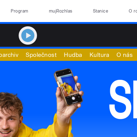
Program
mujRozhlas
Stanice
O r
oarchiv
Společnost
Hudba
Kultura
O nás