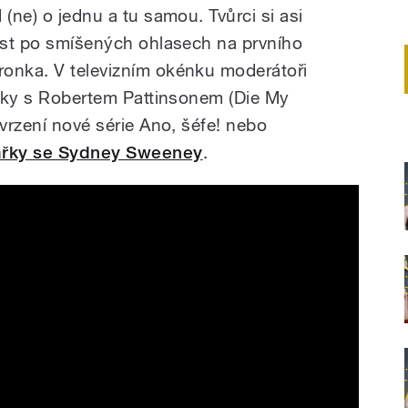
 (ne) o jednu a tu samou. Tvůrci si asi
nost po smíšených ohlasech na prvního
ronka. V televizním okénku moderátoři
vinky s Robertem Pattinsonem (Die My
tvrzení nové série Ano, šéfe! nebo
ářky se Sydney Sweeney
.
h, dvojčata v Bachelorovi a Trisha
jvák