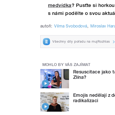
medvídka
? Pusťte si horko
s námi podělte o svou aktuá
autoři:
Vilma Svobodová
,
Miroslav Har
Všechny díly pořadu na mujRozhlas
MOHLO BY VÁS ZAJÍMAT
Resuscitace jako t
Zlína?
Emojis nedělají z d
radikalizaci