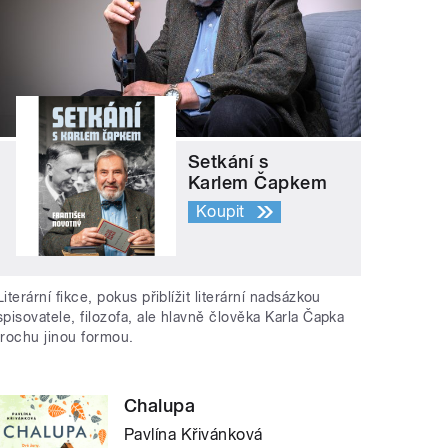
Setkání s
Karlem Čapkem
Koupit
Literární fikce, pokus přiblížit literární nadsázkou
spisovatele, filozofa, ale hlavně člověka Karla Čapka
trochu jinou formou.
Chalupa
Pavlína Křivánková