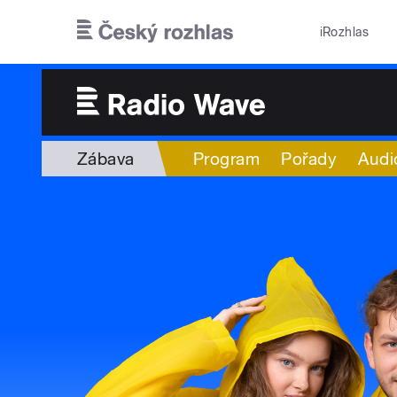
Přejít k hlavnímu obsahu
iRozhlas
Zábava
Program
Pořady
Audi