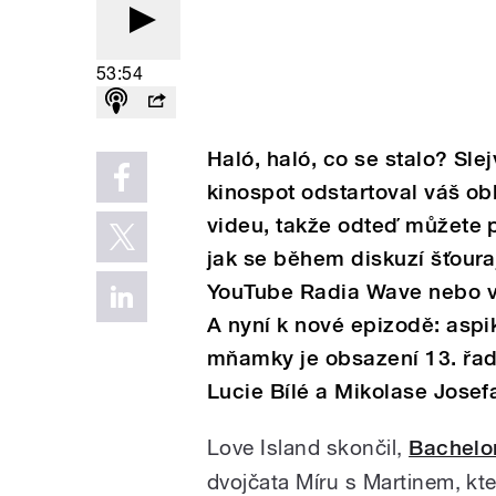
53:54
Haló, haló, co se stalo? Sle
kinospot odstartoval váš ob
videu, takže odteď můžete p
jak se během diskuzí šťouraj
YouTube Radia Wave nebo v
A nyní k nové epizodě: aspik
mňamky je obsazení 13. řad
Lucie Bílé a Mikolase Josef
Love Island skončil,
Bachelo
dvojčata Míru s Martinem, kt