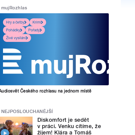
mujRozhlas
Hry a četby
Krimi
Pohádky
Pořady
Živé vysílání
Audiosvět Českého rozhlasu na jednom místě
NEJPOSLOUCHANĚJŠÍ
Diskomfort je sedět
v práci. Venku cítíme, že
žijem! Klára a Tomáš