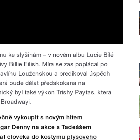
mu ke slyšinám – v novém albu Lucie Bílé
vy Billie Eilish. Míra se zas poplácal po
 Pavlínu Louženskou a predikoval úspěch
terá bude dělat předskokana na
ický byl také výkon Trishy Paytas, která
a Broadwayi.
ečně vykoupit s novým hitem
ugar Denny na akce s Tadeášem
tat člověka do kostýmu
plyšového