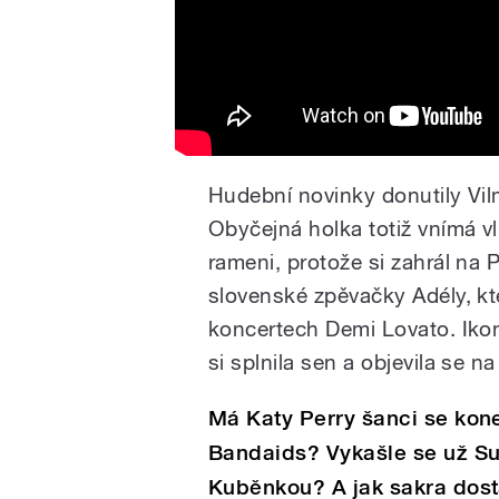
Hudební novinky donutily Vil
Obyčejná holka totiž vnímá vli
rameni, protože si zahrál na
slovenské zpěvačky Adély, k
koncertech Demi Lovato. Ikon
si splnila sen a objevila se n
Má Katy Perry šanci se kon
Bandaids? Vykašle se už S
Kuběnkou? A jak sakra dos