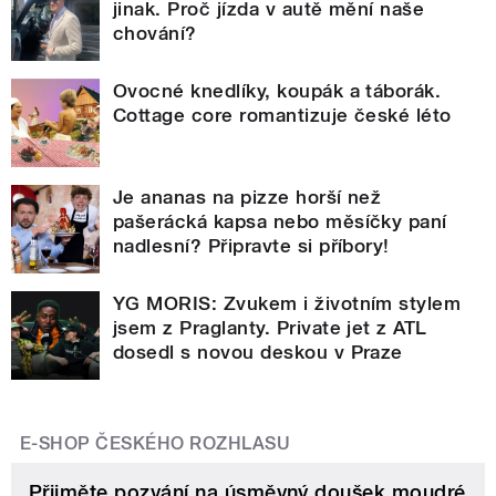
jinak. Proč jízda v autě mění naše
chování?
Ovocné knedlíky, koupák a táborák.
Cottage core romantizuje české léto
Je ananas na pizze horší než
pašerácká kapsa nebo měsíčky paní
nadlesní? Připravte si příbory!
YG MORIS: Zvukem i životním stylem
jsem z Praglanty. Private jet z ATL
dosedl s novou deskou v Praze
E-SHOP ČESKÉHO ROZHLASU
Přijměte pozvání na úsměvný doušek moudré