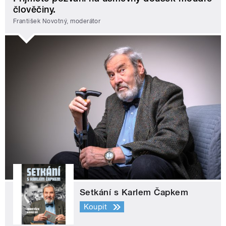
člověčiny.
František Novotný, moderátor
Setkání s Karlem Čapkem
Koupit