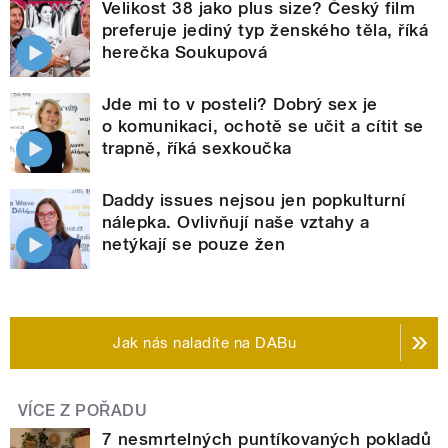
Velikost 38 jako plus size? Český film
preferuje jediný typ ženského těla, říká
herečka Soukupová
Jde mi to v posteli? Dobrý sex je
o komunikaci, ochotě se učit a cítit se
trapně, říká sexkoučka
Daddy issues nejsou jen popkulturní
nálepka. Ovlivňují naše vztahy a
netýkají se pouze žen
Jak nás naladíte na DABu
VÍCE Z POŘADU
7 nesmrtelných puntíkovaných pokladů