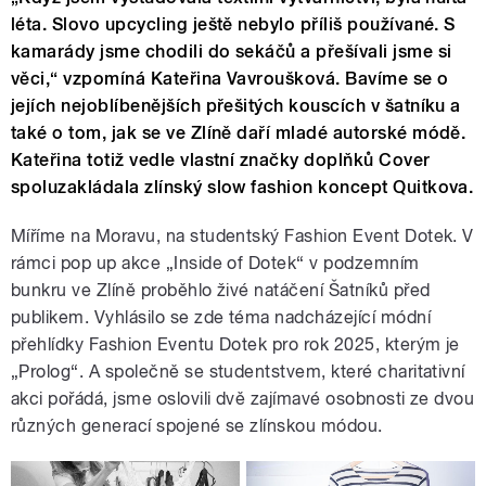
léta. Slovo upcycling ještě nebylo příliš používané. S
kamarády jsme chodili do sekáčů a přešívali jsme si
věci,“ vzpomíná Kateřina Vavroušková. Bavíme se o
jejích nejoblíbenějších přešitých kouscích v šatníku a
také o tom, jak se ve Zlíně daří mladé autorské módě.
Kateřina totiž vedle vlastní značky doplňků Cover
spoluzakládala zlínský slow fashion koncept Quitkova.
Míříme na Moravu, na studentský Fashion Event Dotek. V
rámci pop up akce „Inside of Dotek“ v podzemním
bunkru ve Zlíně proběhlo živé natáčení Šatníků před
publikem. Vyhlásilo se zde téma nadcházející módní
přehlídky Fashion Eventu Dotek pro rok 2025, kterým je
„Prolog“. A společně se studentstvem, které charitativní
akci pořádá, jsme oslovili dvě zajímavé osobnosti ze dvou
různých generací spojené se zlínskou módou.