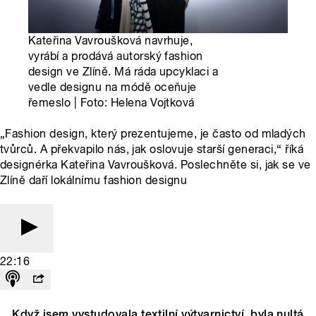
Kateřina Vavroušková navrhuje,
vyrábí a prodává autorský fashion
design ve Zlíně. Má ráda upcyklaci a
vedle designu na módě oceňuje
řemeslo | Foto: Helena Vojtková
„Fashion design, který prezentujeme, je často od mladých
tvůrců. A překvapilo nás, jak oslovuje starší generaci,“ říká
designérka Kateřina Vavroušková. Poslechněte si, jak se ve
Zlíně daří lokálnímu fashion designu
22:16
„Když jsem vystudovala textilní výtvarnictví, byla nultá