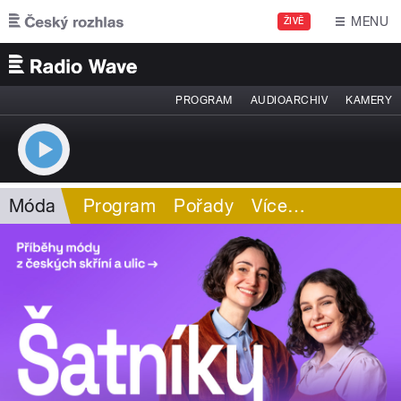
Přejít k hlavnímu obsahu
MENU
ŽIVĚ
PROGRAM
AUDIOARCHIV
KAMERY
Móda
Program
Pořady
Více
…