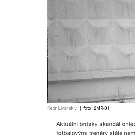
Kedr Livanskiy
|
foto: 2MR-011
Aktuální britský skandál ohl
fotbalovými trenéry stále ne