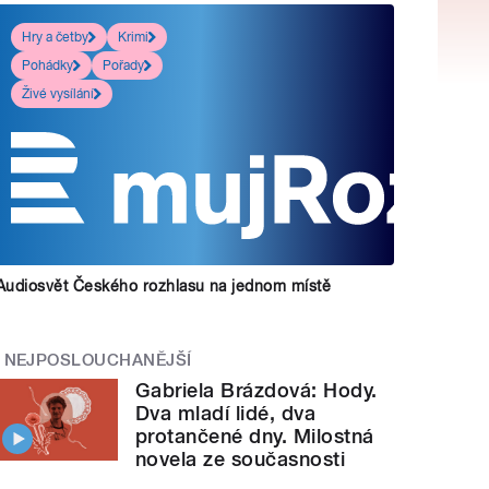
Hry a četby
Krimi
Pohádky
Pořady
Živé vysílání
Audiosvět Českého rozhlasu na jednom místě
NEJPOSLOUCHANĚJŠÍ
Gabriela Brázdová: Hody.
Dva mladí lidé, dva
protančené dny. Milostná
novela ze současnosti