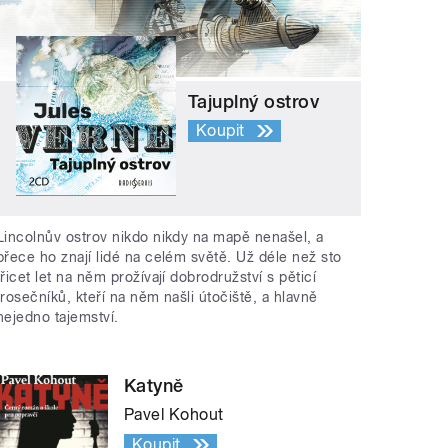
Tajuplný ostrov
Koupit
Lincolnův ostrov nikdo nikdy na mapě nenašel, a
přece ho znají lidé na celém světě. Už déle než sto
třicet let na něm prožívají dobrodružství s pěticí
trosečníků, kteří na něm našli útočiště, a hlavně
nejedno tajemství.
Katyně
Pavel Kohout
Koupit