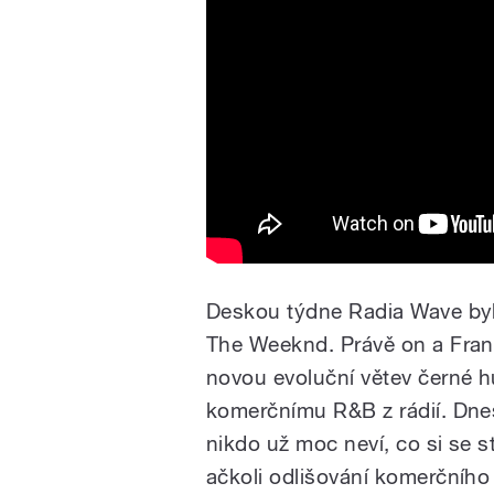
Deskou týdne Radia Wave by
The Weeknd. Právě on a Frank
novou evoluční větev černé h
komerčnímu R&B z rádií. Dnes
nikdo už moc neví, co si se s
ačkoli odlišování komerčního 