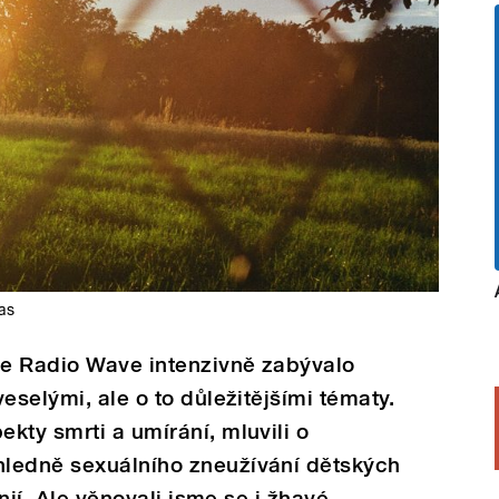
as
e Radio Wave intenzivně zabývalo
eselými, ale o to důležitějšími tématy.
kty smrti a umírání, mluvili o
ledně sexuálního zneužívání dětských
ánií. Ale věnovali jsme se i žhavé