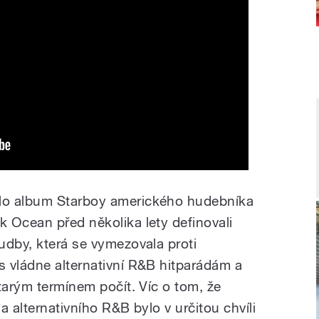
lo album Starboy amerického hudebníka
 Ocean před několika lety definovali
udby, která se vymezovala proti
 vládne alternativní R&B hitparádám a
tarým termínem počít. Víc o tom, že
a alternativního R&B bylo v určitou chvíli