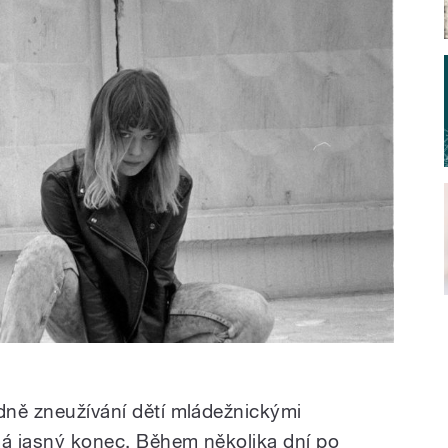
edně zneužívání dětí mládežnickými
má jasný konec. Během několika dní po