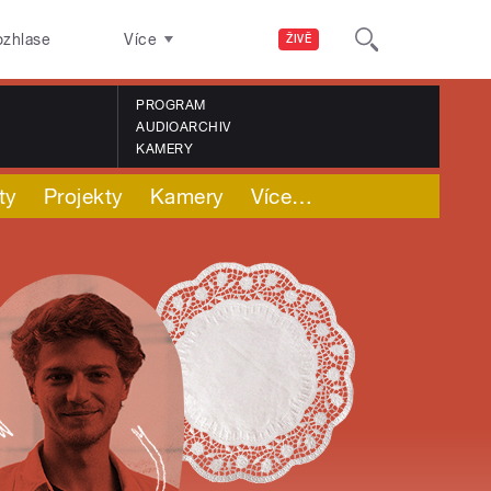
ozhlase
Více
ŽIVĚ
PROGRAM
AUDIOARCHIV
KAMERY
ty
Projekty
Kamery
Více
…