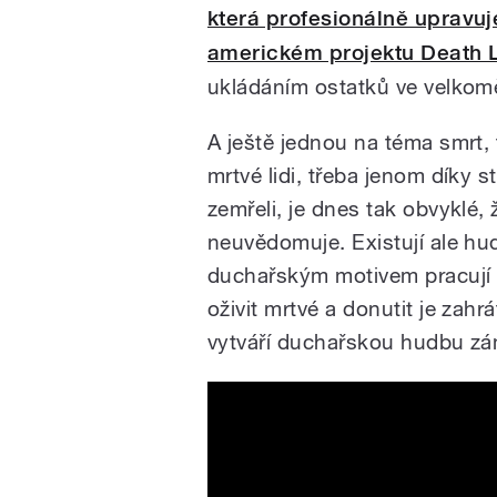
která profesionálně upravuj
americkém projektu Death 
ukládáním ostatků ve velkomě
A ještě jednou na téma smrt, 
mrtvé lidi, třeba jenom díky 
zemřeli, je dnes tak obvyklé, 
neuvědomuje. Existují ale hud
duchařským motivem pracují 
oživit mrtvé a donutit je zah
vytváří duchařskou hudbu z