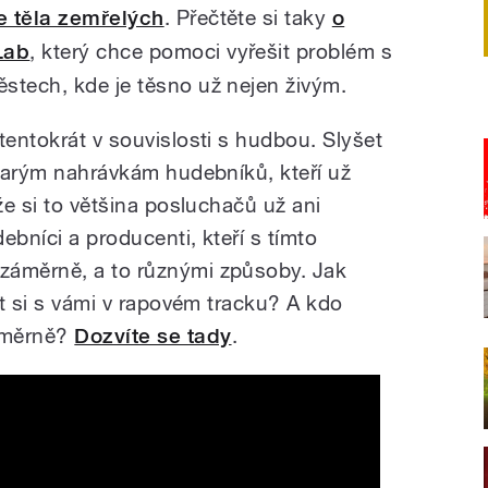
e těla zemřelých
. Přečtěte si taky
o
Lab
, který chce pomoci vyřešit problém s
stech, kde je těsno už nejen živým.
tentokrát v souvislosti s hudbou. Slyšet
starým nahrávkám hudebníků, kteří už
že si to většina posluchačů už ani
ebníci a producenti, kteří s tímto
záměrně, a to různými způsoby. Jak
rát si s vámi v rapovém tracku? A kdo
áměrně?
Dozvíte se tady
.