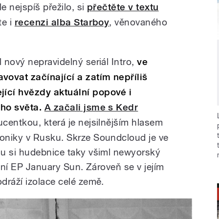
e nejspíš přežilo, si
přečtěte v textu
te i
recenzi alba Starboy
, věnovaného
 nový nepravidelný seriál Intro,
ve
ovat začínající a zatím nepříliš
ící hvězdy aktuální popové i
ho světa.
A začali jsme s Kedr
centkou, která je nejsilnějším hlasem
oniky v Rusku. Skrze Soundcloud je ve
mu si hudebnice taky všiml newyorský
ošní EP January Sun. Zároveň se v jejím
dráží izolace celé země.