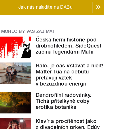
Jak nás naladíte na DABu
MOHLO BY VÁS ZAJÍMAT
Česká herní historie pod
drobnohledem. SideQuest
začíná legendární Mafií
Haló, je čas Vstávat a ničit!
Matter Tua na debutu
přetavují vztek
v bezuzdnou energii
Dendrofilní radovánky.
Tichá přítelkyně coby
erotika botanika
Klavír a procítěnost jako
z divadelních prken. Edúv