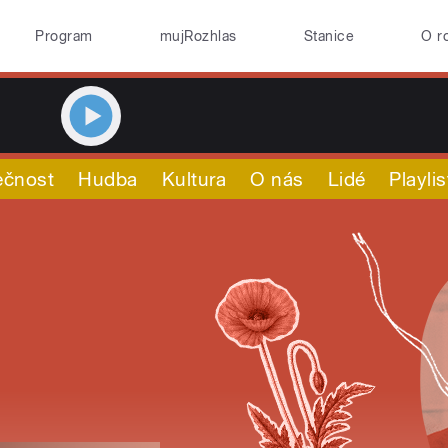
Program
mujRozhlas
Stanice
O r
ečnost
Hudba
Kultura
O nás
Lidé
Playlis