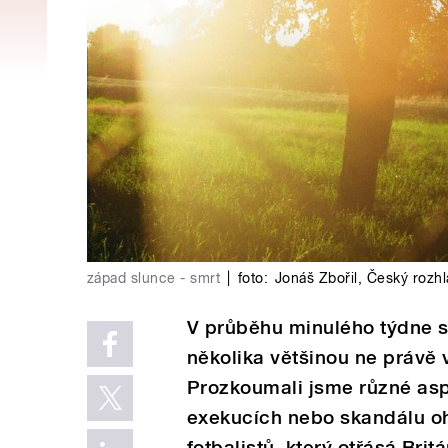
západ slunce - smrt
|
foto:
Jonáš Zbořil
,
Český rozhl
V průběhu minulého týdne s
několika většinou ne právě v
Prozkoumali jsme různé aspe
exekucích nebo skandálu oh
fotbalistů, který otřásá Brit