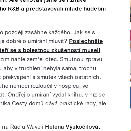
ního R&B a představovali mladé hudební
bo později zasáhne každého. Jak se s
oč je dobré o umírání mluvit?
Poslechněte
 kteří se s bolestnou zkušeností museli
odzim náhle zemřel otec. Smutnou zprávu
u aby v truchlení nebyla sama, trochu
t překvapení a smutek všech ostatních.
hé nemoci rozloučil v hospicu, ve
. Ondřej o umírání vydal knihu, v níž se
níka Cesty domů dává praktické rady, ale
a na Radiu Wave i
Helena Vyskočilová,