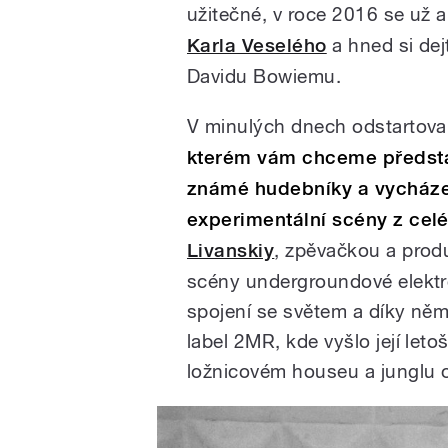
užitečné, v roce 2016 se už al
Karla Veselého
a hned si dej
Davidu Bowiemu.
V minulých dnech odstartoval
kterém vám chceme představ
známé hudebníky a vycházej
experimentální scény z celé
Livanskiy
, zpěvačkou a produ
scény undergroundové elektr
spojení se světem a díky ně
label 2MR, kde vyšlo její let
ložnicovém houseu a junglu o