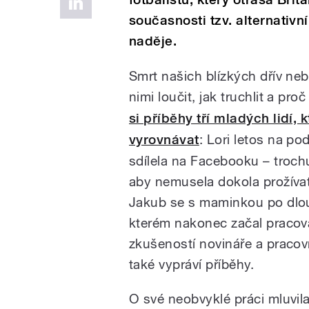
současnosti tzv. alternativ
naděje.
Smrt našich blízkých dřív ne
nimi loučit, jak truchlit a pr
si příběhy tří mladých lidí,
vyrovnávat
: Lori letos na p
sdílela na Facebooku – troch
aby nemusela dokola prožíva
Jakub se s maminkou po dlou
kterém nakonec začal pracovat
zkušeností novináře a pracov
také vypráví příběhy.
O své neobvyklé práci mluvil