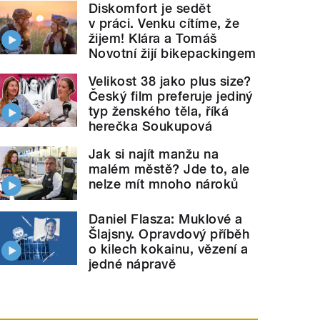
Diskomfort je sedět
v práci. Venku cítíme, že
žijem! Klára a Tomáš
Novotní žijí bikepackingem
Velikost 38 jako plus size?
Český film preferuje jediný
typ ženského těla, říká
herečka Soukupová
Jak si najít manžu na
malém městě? Jde to, ale
nelze mít mnoho nároků
Daniel Flasza: Muklové a
Šlajsny. Opravdový příběh
o kilech kokainu, vězení a
jedné nápravě