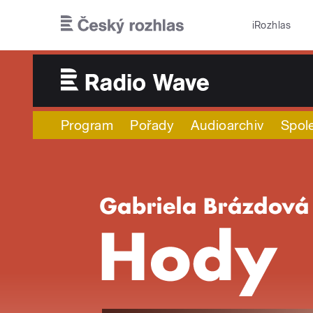
Přejít k hlavnímu obsahu
iRozhlas
Program
Pořady
Audioarchiv
Spol