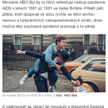
Minisérie HBO Byl by to hřích reflektuje nástup pandemie
AIDS v letech 1981 až 1991 ve Velké Británii. Příběh pěti
přátel, kteří dospívají ve stínu rychle se šířící smrtící
nemoci a turbulentních celospolečenských změn, dnes
možná díky současné pandemii rezonuje o to silněji.
Ze seriálu Byl by to hřích (It's a Sin)
|
foto:
HBO Max
S naléhavostí se obrací do minulosti a připomíná tragické