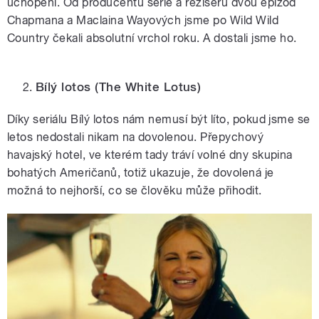
uchopení. Od producentů série a režisérů dvou epizod
Chapmana a Maclaina Wayových jsme po Wild Wild
Country čekali absolutní vrchol roku. A dostali jsme ho.
Bílý lotos
(The White Lotus)
Díky seriálu Bílý lotos nám nemusí být líto, pokud jsme se
letos nedostali nikam na dovolenou. Přepychový
havajský hotel, ve kterém tady tráví volné dny skupina
bohatých Američanů, totiž ukazuje, že dovolená je
možná to nejhorší, co se člověku může přihodit.