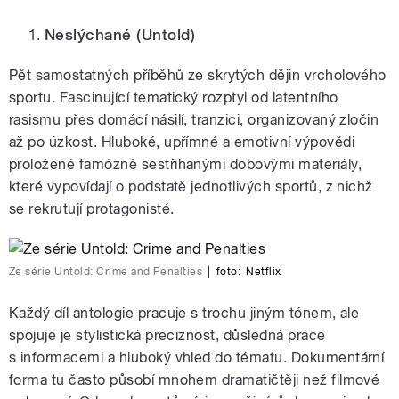
Neslýchané
(Untold)
Pět samostatných příběhů ze skrytých dějin vrcholového
sportu. Fascinující tematický rozptyl od latentního
rasismu přes domácí násilí, tranzici, organizovaný zločin
až po úzkost. Hluboké, upřímné a emotivní výpovědi
proložené famózně sestřihanými dobovými materiály,
které vypovídají o podstatě jednotlivých sportů, z nichž
se rekrutují protagonisté.
Ze série Untold: Crime and Penalties
|
foto:
Netflix
Každý díl antologie pracuje s trochu jiným tónem, ale
spojuje je stylistická preciznost, důsledná práce
s informacemi a hluboký vhled do tématu. Dokumentární
forma tu často působí mnohem dramatičtěji než filmové