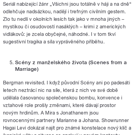
Seriál nabízející žánr „Všichni jsou totálně v háji a na dně“
odlehčuje nadsázkou, nadějí i trefným civilním gestem.
Zlo tu nedlí v okolních lesích tak jako v mnoha jiných –
mystikou či osudovostí nasáklých – krimi z amerických
vidlákovů: je zcela obyčejné, náhodné. I v tom tkví
sugestivní tragika a síla vyprávěného příběhu.
Scény z manželského života
(Scenes from a
Marriage)
Bergman revisited. I když původní Scény ani po padesáti
letech neztrácí nic na síle, která z nich ve své době
udělala časovanou společenskou bombu, konvence i
vztahové role prošly změnami, které dávají prostor
novým hrdinům. A Mira s Jonathanem jsou
rovnocennými partnery Marianne a Johana. Showrunner
Hagai Levi dokázal najít pro známé konstelace nový klíč a