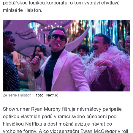
počtářskou logikou korporátu, o tom vypráví chytlavá
minisérie Halston.
Ze série Halston
|
foto:
Netflix
Showrunner Ryan Murphy filtruje návrhářovy peripetie
optikou vlastních pádů v rámci svého působení pod
hlavičkou Netflixu a dost možná avizuje návrat do
vrcholné formy. A co víc: senzační Ewan McGregor v roli