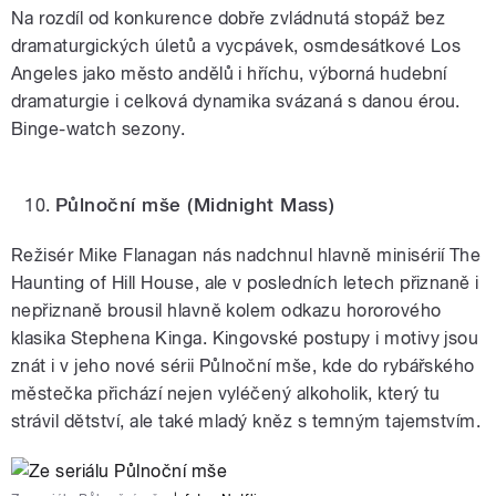
Na rozdíl od konkurence dobře zvládnutá stopáž bez
dramaturgických úletů a vycpávek, osmdesátkové Los
Angeles jako město andělů i hříchu, výborná hudební
dramaturgie i celková dynamika svázaná s danou érou.
Binge-watch sezony.
Půlnoční mše
(Midnight Mass)
Režisér Mike Flanagan nás nadchnul hlavně minisérií The
Haunting of Hill House, ale v posledních letech přiznaně i
nepřiznaně brousil hlavně kolem odkazu hororového
klasika Stephena Kinga. Kingovské postupy i motivy jsou
znát i v jeho nové sérii Půlnoční mše, kde do rybářského
městečka přichází nejen vyléčený alkoholik, který tu
strávil dětství, ale také mladý kněz s temným tajemstvím.