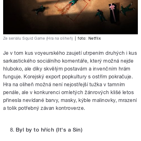
Ze seriálu Squid Game (Hra na oliheň)
|
foto:
Netflix
Je v tom kus voyeurského zaujetí utrpením druhých i kus
sarkastického sociálního komentáře, který možná nejde
hluboko, ale díky skvělým postavám a invenčním hrám
funguje. Korejský export popkultury s ostřím pokračuje.
Hra na oliheň možná není nejostřejší tužka v tamním
penále, ale v konkurenci omletých žánrových klišé letos
přinesla nevídané barvy, masky, kýble malinovky, mrazení
a tolik potřebný závan kontroverze.
Byl by to hřích
(It's a Sin)