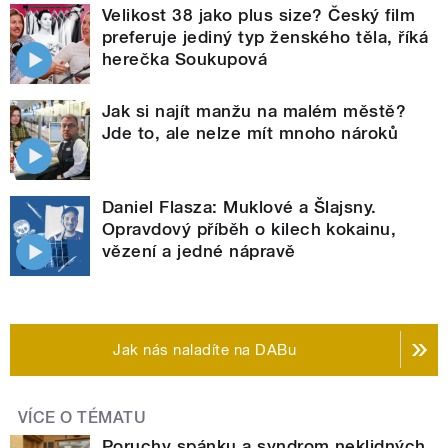
Velikost 38 jako plus size? Český film
preferuje jediný typ ženského těla, říká
herečka Soukupová
Jak si najít manžu na malém městě?
Jde to, ale nelze mít mnoho nároků
Daniel Flasza: Muklové a Šlajsny.
Opravdový příběh o kilech kokainu,
vězení a jedné nápravě
Jak nás naladíte na DABu
VÍCE O TÉMATU
Poruchy spánku a syndrom neklidných