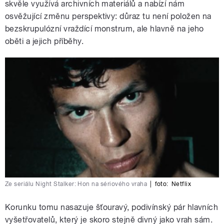
skvěle využívá archivních materiálů a nabízí nám
osvěžující změnu perspektivy: důraz tu není položen na
bezskrupulózní vraždící monstrum, ale hlavně na jeho
oběti a jejich příběhy.
Ze seriálu Night Stalker: Hon na sériového vraha
|
foto:
Netflix
Korunku tomu nasazuje šťouravý, podivínský pár hlavních
vyšetřovatelů, který je skoro stejně divný jako vrah sám.