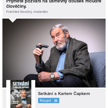
Přijměte pozvání na úsměvný doušek moudré
člověčiny.
František Novotný, moderátor
Setkání s Karlem Čapkem
Koupit