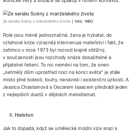
ikonické věty a situace se opakují v novém kontextu.
Ze seriálu Scény z manželského života
|
foto:
HBO
Role jsou méně jednoznačné, žena je hybatel, do
vztahové krize výrazněji intervenuje mateřství i fakt, že
zatímco v roce 1973 byl rozvod krajně obtížný,
v současnosti jsou rozchody snáze dosažitelné a
přijatelné řešení. To nic nemění na tom, že onen
„setmělý dům uprostřed noci na konci světa“ je stále
místo plné bolesti, touhy, nenávisti i existenční úzkosti. A
Jessica Chastainová s Oscarem Isaacem předvádí jeden
z nejlepších duetů v dějinách melodramat.
Halston
Jak to dopadá, když se umělecká módní vize srazí s