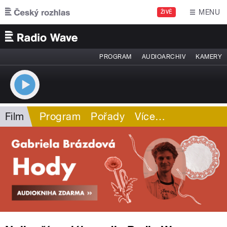
Přejít k hlavnímu obsahu
MENU
ŽIVĚ
PROGRAM
AUDIOARCHIV
KAMERY
Film
Program
Pořady
Více
…