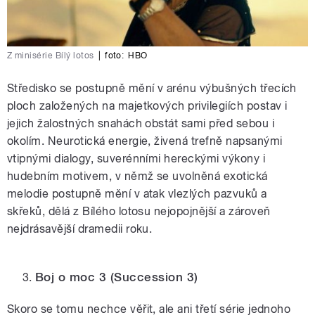
Z minisérie Bílý lotos
|
foto:
HBO
Středisko se postupně mění v arénu výbušných třecích
ploch založených na majetkových privilegiích postav i
jejich žalostných snahách obstát sami před sebou i
okolím. Neurotická energie, živená trefně napsanými
vtipnými dialogy, suverénními hereckými výkony i
hudebním motivem, v němž se uvolněná exotická
melodie postupně mění v atak vlezlých pazvuků a
skřeků, dělá z Bílého lotosu nejopojnější a zároveň
nejdrásavější dramedii roku.
Boj o moc 3
(Succession 3)
Skoro se tomu nechce věřit, ale ani třetí série jednoho