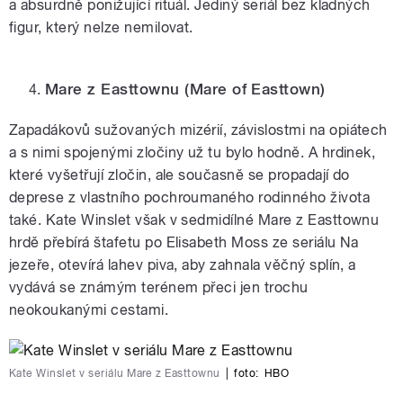
a absurdně ponižující rituál. Jediný seriál bez kladných
figur, který nelze nemilovat.
Mare z Easttownu
(Mare of Easttown)
Zapadákovů sužovaných mizérií, závislostmi na opiátech
a s nimi spojenými zločiny už tu bylo hodně. A hrdinek,
které vyšetřují zločin, ale současně se propadají do
deprese z vlastního pochroumaného rodinného života
také. Kate Winslet však v sedmidílné Mare z Easttownu
hrdě přebírá štafetu po Elisabeth Moss ze seriálu Na
jezeře, otevírá lahev piva, aby zahnala věčný splín, a
vydává se známým terénem přeci jen trochu
neokoukanými cestami.
Kate Winslet v seriálu Mare z Easttownu
|
foto:
HBO