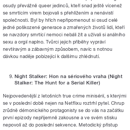
osudy převážně queer jedinců, kteří snad ještě vícenež
se smrtícím virem bojovali s přehlížením a nenávistí
společnosti. Byl by hřích nepřipomenout si osud celé
jedné poškozené generace a zmařených životů lidí, kteří
se navzdory smrtící nemoci nebáli žít a užívali si análního
sexu a orgií naplno. Tvůrci jejich příběhy vypráví
nevtíravým a zábavným způsobem, navíc s notnou
dávkou naděje pobízející k dalšímu zhlédnutí.
Night Stalker: Hon na sériového vraha
(Night
Stalker: The Hunt for a Serial Killer)
Nejpovedenější z letošních true crime minisérií, s kterými
se v poslední době nejen na Netflixu roztrhl pytel. Chrup
zrůdně démonického protagonisty se do vás na začátku
první epizody nepříjemně zakousne a ve svém stisku
nepovolí až do poslední sekvence. Metodický přístup