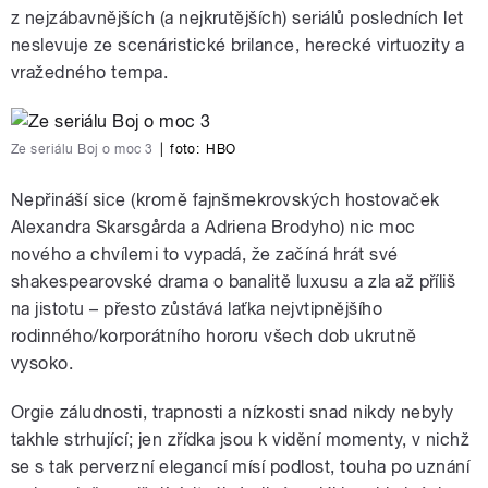
z nejzábavnějších (a nejkrutějších) seriálů posledních let
neslevuje ze scenáristické brilance, herecké virtuozity a
vražedného tempa.
Ze seriálu Boj o moc 3
|
foto:
HBO
Nepřináší sice (kromě fajnšmekrovských hostovaček
Alexandra Skarsgårda a Adriena Brodyho) nic moc
nového a chvílemi to vypadá, že začíná hrát své
shakespearovské drama o banalitě luxusu a zla až příliš
na jistotu – přesto zůstává laťka nejvtipnějšího
rodinného/korporátního hororu všech dob ukrutně
vysoko.
Orgie záludnosti, trapnosti a nízkosti snad nikdy nebyly
takhle strhující; jen zřídka jsou k vidění momenty, v nichž
se s tak perverzní elegancí mísí podlost, touha po uznání