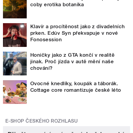
coby erotika botanika
Klavír a procítěnost jako z divadelních
prken. Edúv Syn překvapuje v nové
Fonosession
Honičky jako z GTA končí v realitě
jinak. Proč jízda v autě mění naše
chování?
Ovocné knedlíky, koupák a táborák.
Cottage core romantizuje české léto
E-SHOP ČESKÉHO ROZHLASU