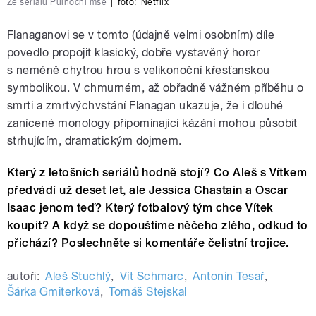
Ze seriálu Půlnoční mše
|
foto:
Netflix
Flanaganovi se v tomto (údajně velmi osobním) díle
povedlo propojit klasický, dobře vystavěný horor
s neméně chytrou hrou s velikonoční křesťanskou
symbolikou. V chmurném, až obřadně vážném příběhu o
smrti a zmrtvýchvstání Flanagan ukazuje, že i dlouhé
zanícené monology připomínající kázání mohou působit
strhujícím, dramatickým dojmem.
Který z letošních seriálů hodně stojí? Co Aleš s Vítkem
předvádí už deset let, ale Jessica Chastain a Oscar
Isaac jenom teď? Který fotbalový tým chce Vítek
koupit? A když se dopouštíme něčeho zlého, odkud to
přichází? Poslechněte si komentáře čelistní trojice.
autoři:
Aleš Stuchlý
,
Vít Schmarc
,
Antonín Tesař
,
Šárka Gmiterková
,
Tomáš Stejskal