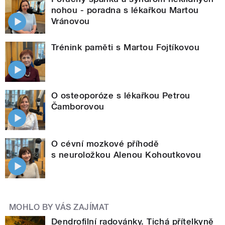
nohou - poradna s lékařkou Martou
Vránovou
Trénink paměti s Martou Fojtíkovou
O osteoporóze s lékařkou Petrou
Čamborovou
O cévní mozkové příhodě
s neuroložkou Alenou Kohoutkovou
MOHLO BY VÁS ZAJÍMAT
Dendrofilní radovánky. Tichá přítelkyně