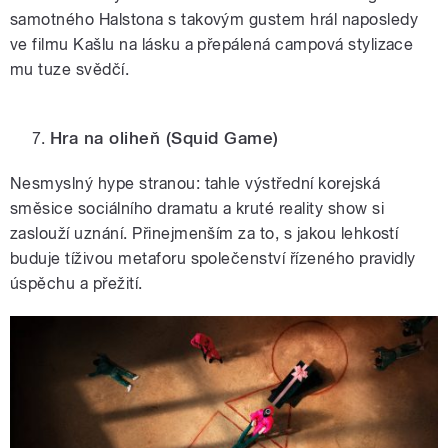
samotného Halstona s takovým gustem hrál naposledy
ve filmu Kašlu na lásku a přepálená campová stylizace
mu tuze svědčí.
Hra na oliheň
(Squid Game)
Nesmyslný hype stranou: tahle výstřední korejská
směsice sociálního dramatu a kruté reality show si
zaslouží uznání. Přinejmenším za to, s jakou lehkostí
buduje tíživou metaforu společenství řízeného pravidly
úspěchu a přežití.