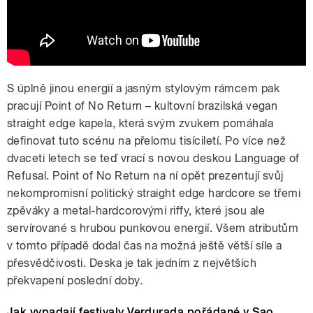
S úplně jinou energií a jasným stylovým rámcem pak
pracují Point of No Return – kultovní brazilská vegan
straight edge kapela, která svým zvukem pomáhala
definovat tuto scénu na přelomu tisíciletí. Po více než
dvaceti letech se teď vrací s novou deskou Language of
Refusal. Point of No Return na ní opět prezentují svůj
nekompromisní politický straight edge hardcore se třemi
zpěváky a metal-hardcorovými riffy, které jsou ale
servírované s hrubou punkovou energií. Všem atributům
v tomto případě dodal čas na možná ještě větší síle a
přesvědčivosti. Deska je tak jedním z největších
překvapení poslední doby.
Jak vypadají festivaly Verdurada pořádané v Sao