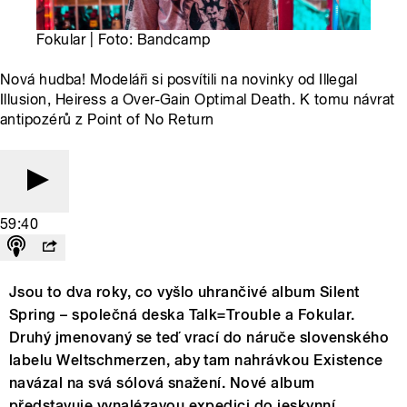
Fokular | Foto: Bandcamp
Nová hudba! Modeláři si posvítili na novinky od Illegal
Illusion, Heiress a Over-Gain Optimal Death. K tomu návrat
antipozérů z Point of No Return
59:40
Jsou to dva roky, co vyšlo uhrančivé album Silent
Spring – společná deska Talk=Trouble a Fokular.
Druhý jmenovaný se teď vrací do náruče slovenského
labelu Weltschmerzen, aby tam nahrávkou Existence
navázal na svá sólová snažení. Nové album
představuje vynalézavou expedici do jeskynní