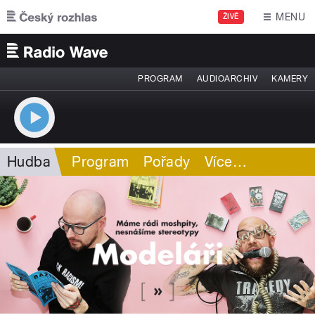
Přejít k hlavnímu obsahu
MENU
ŽIVĚ
PROGRAM
AUDIOARCHIV
KAMERY
Hudba
Program
Pořady
Více
…