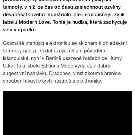
temnoty, v níž lze čas od času zaslechnout ozvěny
devadesátkového industriálu, ale i současnější zvuk
labelu Modern Love. Tohle je hudba, která zachycuje
věci v úpadku.
Okamžitě vtahující elektroniku se sklonem k ohledávání
temnoty nabízí i nadcházející album původem
istanbulské, nyní v Berlíně usazené hudebnice Hümy
Utku. Ta u labelu Editions Mego vydá už v dubnu
sugestivní nahrávku Dracones, v níž zkoumá hranice
snoubení akustických nástrojů a elektroniky.
Hüma Utku - Comfort of the Shadows
(Music Video)