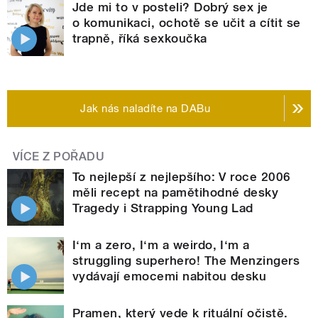
Jde mi to v posteli? Dobrý sex je
o komunikaci, ochotě se učit a cítit se
trapně, říká sexkoučka
Jak nás naladíte na DABu
VÍCE Z POŘADU
To nejlepší z nejlepšího: V roce 2006
měli recept na pamětihodné desky
Tragedy i Strapping Young Lad
I‘m a zero, I‘m a weirdo, I‘m a
struggling superhero! The Menzingers
vydávají emocemi nabitou desku
Pramen, který vede k rituální očistě.