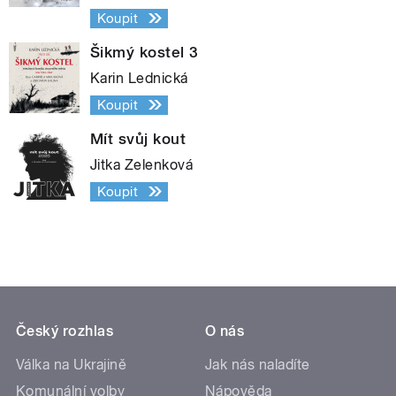
Koupit
Šikmý kostel 3
Karin Lednická
Koupit
Mít svůj kout
Jitka Zelenková
Koupit
Český rozhlas
O nás
Válka na Ukrajině
Jak nás naladíte
Komunální volby
Nápověda