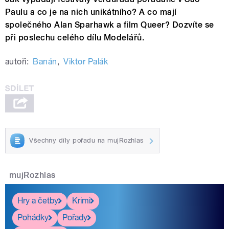
Paulu a co je na nich unikátního? A co mají
společného Alan Sparhawk a film Queer? Dozvíte se
při poslechu celého dílu Modelářů.
autoři:
Banán
,
Viktor Palák
Všechny díly pořadu na mujRozhlas
mujRozhlas
Hry a četby
Krimi
Pohádky
Pořady